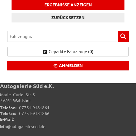
ERGEBNISSE ANZEIGEN
ZURÜCKSETZEN
Fahrzeugnr.
Geparkte Fahrzeuge (
0
)
ANMELDEN
Autogalerie Süd e.K.
Marie- Curie- Str. 5
79761
Waldshut
Telefon:
07751-9181861
Telefax:
07751-9181866
E-Mail:
info@autogaleriesued.de