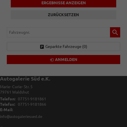
ERGEBNISSE ANZEIGEN
ZURÜCKSETZEN
Fahrzeugnr.
Geparkte Fahrzeuge (
0
)
ANMELDEN
Autogalerie Süd e.K.
Marie- Curie- Str. 5
79761
Waldshut
Telefon:
07751-9181861
Telefax:
07751-9181866
E-Mail:
info@autogaleriesued.de