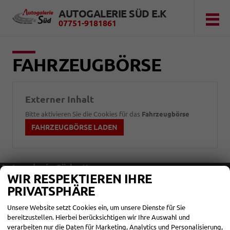
AUTOGALERIE SÜD E.K
07751-9181861
FAHRZEUGBÖRSE
Externer Inhalt
Bitte aktivieren Sie die Cookies für das
Fahrzeugbörse
FAHRZEUGBÖRSE LADEN
Autogalerie Süd e.K.
WIR RESPEKTIEREN IHRE
Marie- Curie- Str. 5
PRIVATSPHÄRE
79761
Waldshut
Telefon:
07751-9181861
Unsere Website setzt Cookies ein, um unsere Dienste für Sie
Telefax:
07751-9181866
bereitzustellen. Hierbei berücksichtigen wir Ihre Auswahl und
E-Mail:
verarbeiten nur die Daten für Marketing, Analytics und Personalisierung,