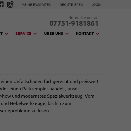
MEINE FAVORITEN
REGISTRIEREN
LOGIN
Rufen Sie uns an
07751-9181861
KT
SERVICE
ÜBER UNS
KONTAKT
t einen Unfallschaden fachgerecht und preiswert
der einen Parkrempler handelt, unser
now-how und modernstes Spezialwerkzeug. Vom
- und Hebelwerkzeuge, bis hin zum
sserieprobleme zu lösen.