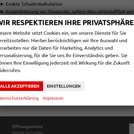
► Exakte Schadenkalkulation
► Instandsetzung vor Neuersatz, sofern dies wirtschaftlich vert
► Gutachteneinholung und Abwicklung mit Ihrer Versicherung
WIR RESPEKTIEREN IHRE PRIVATSPHÄRE
► Professionelle und fachmännische Karosserie-Reparaturen 
nsere Website setzt Cookies ein, um unsere Dienste für Sie
► Anfertigung und Versand von digitalen Schadensfotos an di
ereitzustellen. Hierbei berücksichtigen wir Ihre Auswahl und
► Verwendung von Originalteilen bei Austausch
erarbeiten nur die Daten für Marketing, Analytics und
► Kompetente Betreuung bei Unfallschäden
ersonalisierung, für die Sie uns Ihr Einverständnis geben. Sie
► Fahrzeugvermessung
önnen Ihre Einwilligung jederzeit mit Wirkung für die Zukunft
► Abschlepp- und Bergungs-Service 24 Stunden
iderrufen.
► Unfallersatzfahrzeuge
► Garantie auf unsere ausgeführten Leistungen
ALLE AKZEPTIEREN
EINSTELLUNGEN
atenschutzerklärung
Impressum
Öffnungszeiten
Montag bis Freitag