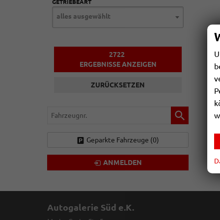
GETRIEBEART
alles ausgewählt
U
2722
ERGEBNISSE ANZEIGEN
b
v
ZURÜCKSETZEN
P
k
Fahrzeugnr.
w
Geparkte Fahrzeuge (
0
)
D
ANMELDEN
Autogalerie Süd e.K.