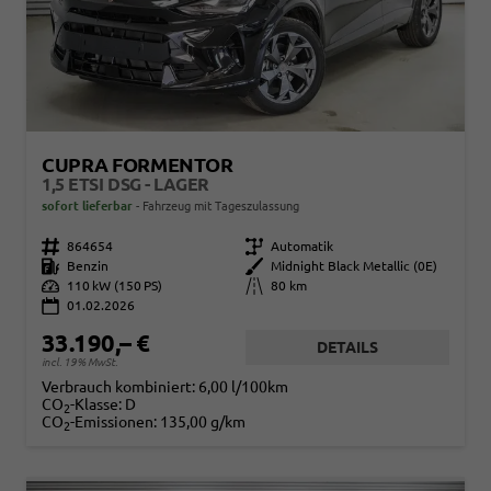
CUPRA FORMENTOR
1,5 ETSI DSG - LAGER
sofort lieferbar
Fahrzeug mit Tageszulassung
Fahrzeugnr.
864654
Getriebe
Automatik
Kraftstoff
Benzin
Außenfarbe
Midnight Black Metallic (0E)
Leistung
110 kW (150 PS)
Kilometerstand
80 km
01.02.2026
33.190,– €
DETAILS
incl. 19% MwSt.
Verbrauch kombiniert:
6,00 l/100km
CO
-Klasse:
D
2
CO
-Emissionen:
135,00 g/km
2