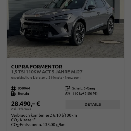
CUPRA FORMENTOR
1,5 TSI 110KW ACT 5 JAHRE MJ27
unverbindliche Lieferzeit:
3 Monate
Neuwagen
Fahrzeugnr.
858064
Getriebe
Schalt. 6-Gang
Kraftstoff
Benzin
Leistung
110 kW (150 PS)
28.490,– €
DETAILS
incl. 19% MwSt.
Verbrauch kombiniert:
6,10 l/100km
CO
-Klasse:
E
2
CO
-Emissionen:
138,00 g/km
2