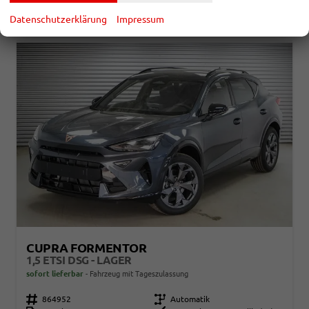
CO
-Emissionen:
134,00 g/km
2
Datenschutzerklärung
Impressum
CUPRA FORMENTOR
1,5 ETSI DSG - LAGER
sofort lieferbar
Fahrzeug mit Tageszulassung
Fahrzeugnr.
864952
Getriebe
Automatik