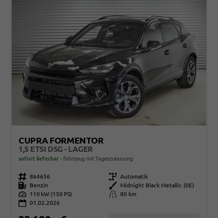
CUPRA FORMENTOR
1,5 ETSI DSG - LAGER
sofort lieferbar
Fahrzeug mit Tageszulassung
Fahrzeugnr.
864656
Getriebe
Automatik
Kraftstoff
Benzin
Außenfarbe
Midnight Black Metallic (0E)
Leistung
110 kW (150 PS)
Kilometerstand
80 km
01.02.2026