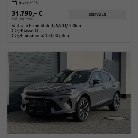
01.11.2025
31.790,– €
DETAILS
incl. 19% MwSt.
Verbrauch kombiniert:
5,90 l/100km
CO
-Klasse:
D
2
CO
-Emissionen:
133,00 g/km
2