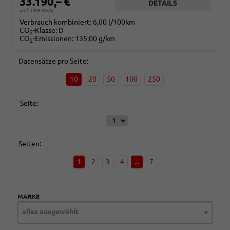
33.190,– €
DETAILS
incl. 19% MwSt.
Verbrauch kombiniert:
6,00 l/100km
CO
-Klasse:
D
2
CO
-Emissionen:
135,00 g/km
2
Datensätze pro Seite:
10
20
50
100
250
Seite:
Seiten:
1
2
3
4
...
7
MARKE
alles ausgewählt