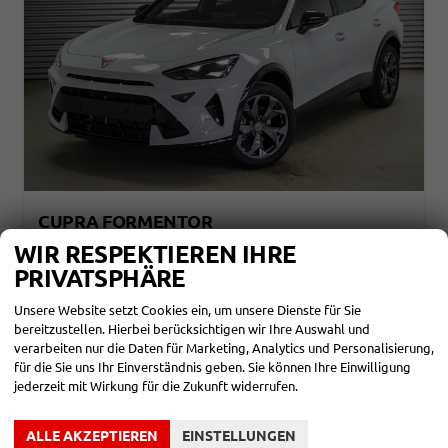
CUPRA FORMENTOR
1,5 ETSI DSG - LAGER
WIR RESPEKTIEREN IHRE
sofort lieferbar
Fahrzeug mit Tageszulassung
PRIVATSPHÄRE
Fahrzeugnr.
864651
Getriebe
Automatik
Unsere Website setzt Cookies ein, um unsere Dienste für Sie
Kraftstoff
Benzin
Außenfarbe
Glacial White Metallic (2Y)
bereitzustellen. Hierbei berücksichtigen wir Ihre Auswahl und
Leistung
110 kW (150 PS)
Kilometerstand
80 km
verarbeiten nur die Daten für Marketing, Analytics und Personalisierung,
01.02.2026
für die Sie uns Ihr Einverständnis geben. Sie können Ihre Einwilligung
32.690,– €
jederzeit mit Wirkung für die Zukunft widerrufen.
DETAILS
incl. 19% MwSt.
Verbrauch kombiniert:
5,90 l/100km
ALLE AKZEPTIEREN
EINSTELLUNGEN
CO
-Klasse:
D
2