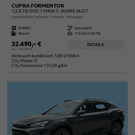
CUPRA FORMENTOR
1,5 ETSI DSG 110KW 5 JAHRE MJ27
unverbindliche Lieferzeit:
3 Monate
Neuwagen
Fahrzeugnr.
858065
Getriebe
Automatik
Kraftstoff
Benzin
Leistung
110 kW (150 PS)
32.490,– €
DETAILS
incl. 19% MwSt.
Verbrauch kombiniert:
5,80 l/100km
CO
-Klasse:
D
2
CO
-Emissionen:
131,00 g/km
2