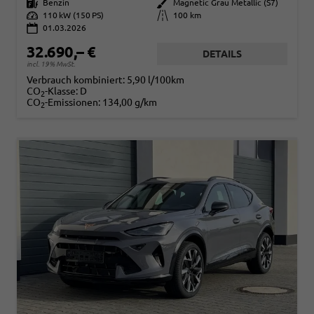
Kraftstoff
Benzin
Außenfarbe
Magnetic Grau Metallic (S7)
Leistung
110 kW (150 PS)
Kilometerstand
100 km
01.03.2026
32.690,– €
DETAILS
incl. 19% MwSt.
Verbrauch kombiniert:
5,90 l/100km
CO
-Klasse:
D
2
CO
-Emissionen:
134,00 g/km
2