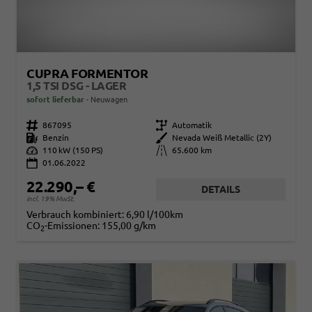
CUPRA FORMENTOR
1,5 TSI DSG - LAGER
sofort lieferbar
Neuwagen
Fahrzeugnr.
867095
Getriebe
Automatik
Kraftstoff
Benzin
Außenfarbe
Nevada Weiß Metallic (2Y)
Leistung
110 kW (150 PS)
Kilometerstand
65.600 km
01.06.2022
22.290,– €
DETAILS
incl. 19% MwSt.
Verbrauch kombiniert:
6,90 l/100km
CO
-Emissionen:
155,00 g/km
2