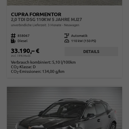
CUPRA FORMENTOR
2,0 TDI DSG 110KW 5 JAHRE MJ27
unverbindliche Lieferzeit:
3 Monate
Neuwagen
Fahrzeugnr.
858067
Getriebe
Automatik
Kraftstoff
Diesel
Leistung
110 kW (150 PS)
33.190,– €
DETAILS
incl. 19% MwSt.
Verbrauch kombiniert:
5,10 l/100km
CO
-Klasse:
D
2
CO
-Emissionen:
134,00 g/km
2