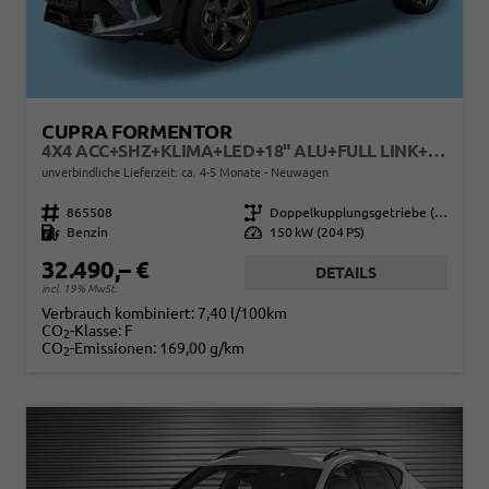
CUPRA FORMENTOR
4X4 ACC+SHZ+KLIMA+LED+18" ALU+FULL LINK+PDC
unverbindliche Lieferzeit: ca. 4-5 Monate
Neuwagen
Fahrzeugnr.
865508
Getriebe
Doppelkupplungsgetriebe (DSG)
Kraftstoff
Benzin
Leistung
150 kW (204 PS)
32.490,– €
DETAILS
incl. 19% MwSt.
Verbrauch kombiniert:
7,40 l/100km
CO
-Klasse:
F
2
CO
-Emissionen:
169,00 g/km
2