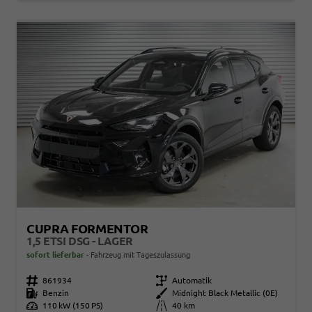
CUPRA FORMENTOR
1,5 ETSI DSG - LAGER
sofort lieferbar
Fahrzeug mit Tageszulassung
Fahrzeugnr.
861934
Getriebe
Automatik
Kraftstoff
Benzin
Außenfarbe
Midnight Black Metallic (0E)
Leistung
110 kW (150 PS)
Kilometerstand
40 km