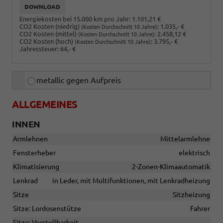
DOWNLOAD
Energiekosten bei 15.000 km pro Jahr:
1.101,21 €
CO2 Kosten (niedrig)
:
1.035,- €
(Kosten Durchschnitt 10 Jahre)
CO2 Kosten (mittel)
:
2.458,12 €
(Kosten Durchschnitt 10 Jahre)
CO2 Kosten (hoch)
:
3.795,- €
(Kosten Durchschnitt 10 Jahre)
Jahressteuer:
64,- €
metallic gegen Aufpreis
ALLGEMEINES
INNEN
Armlehnen
Mittelarmlehne
Fensterheber
elektrisch
Klimatisierung
2-Zonen-Klimaautomatik
Lenkrad
in Leder, mit Multifunktionen, mit Lenkradheizung
Sitze
Sitzheizung
Sitze: Lordosenstütze
Fahrer
Sitze: Verstellbarkeit