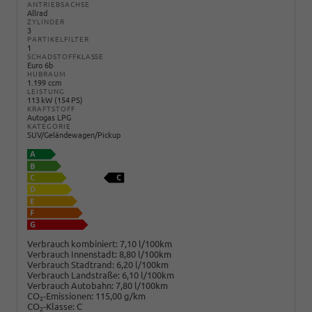
ANTRIEBSACHSE
Allrad
ZYLINDER
3
PARTIKELFILTER
1
SCHADSTOFFKLASSE
Euro 6b
HUBRAUM
1.199 ccm
LEISTUNG
113 kW (154 PS)
KRAFTSTOFF
Autogas LPG
KATEGORIE
SUV/Geländewagen/Pickup
Verbrauch kombiniert:
7,10 l/100km
Verbrauch Innenstadt:
8,80 l/100km
Verbrauch Stadtrand:
6,20 l/100km
Verbrauch Landstraße:
6,10 l/100km
Verbrauch Autobahn:
7,80 l/100km
CO
-Emissionen:
115,00 g/km
2
CO
-Klasse:
C
2