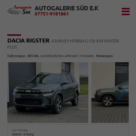
AUTOGALERIE SÜD E.K
07751-9181861
DACIA BIGSTER
JOURNEY HYBRID-G 150 4X4 WINTER
PLUS
Fahrzeugnr.
:
865346
, unverbindliche Lieferzeit:
3 Monate
,
Neuwagen
GETRIEBE
Autom. 6-Gang