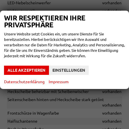
LED-Nebelscheinwerfer
vorhanden
Lichtautomatik
vorhanden
WIR RESPEKTIEREN IHRE
12V-Anschluss im Kofferraum
vorhanden
PRIVATSPHÄRE
3 Kopfstützen hinten, höhenverstellbar
vorhanden
Unsere Website setzt Cookies ein, um unsere Dienste für Sie
Kofferraumteppich
vorhanden
bereitzustellen. Hierbei berücksichtigen wir Ihre Auswahl und
Erhöhte Mittelkonsole mit Armlehne und Staufach
vorhanden
verarbeiten nur die Daten für Marketing, Analytics und Personalisierung,
für die Sie uns Ihr Einverständnis geben. Sie können Ihre Einwilligung
Aufrollbare Kofferraumabdeckung
vorhanden
jederzeit mit Wirkung für die Zukunft widerrufen.
LED-Abblendlicht und Halogen-Fernlicht
vorhanden
Indirekte Reifendruckkontrolle
vorhanden
ALLE AKZEPTIEREN
EINSTELLUNGEN
Leichtmetallräder 18 Zoll Tagasan, glanzgedreht
vorhanden
Datenschutzerklärung
Impressum
elektrische Heckklappe
vorhanden
Heckscheibe beheizbar mit Scheibenwischer
vorhanden
Seitenscheiben hinten und Heckscheibe stark getönt
vorhanden
Frontschürze in Wagenfarbe
vorhanden
Haifischantenne
vorhanden