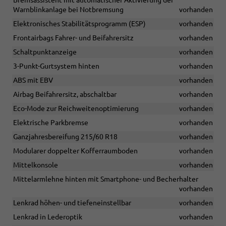
Bremsassistent mit automatischer Aktivierung der
Warnblinkanlage bei Notbremsung
vorhanden
Elektronisches Stabilitätsprogramm (ESP)
vorhanden
Frontairbags Fahrer- und Beifahrersitz
vorhanden
Schaltpunktanzeige
vorhanden
3-Punkt-Gurtsystem hinten
vorhanden
ABS mit EBV
vorhanden
Airbag Beifahrersitz, abschaltbar
vorhanden
Eco-Mode zur Reichweitenoptimierung
vorhanden
Elektrische Parkbremse
vorhanden
Ganzjahresbereifung 215/60 R18
vorhanden
Modularer doppelter Kofferraumboden
vorhanden
Mittelkonsole
vorhanden
Mittelarmlehne hinten mit Smartphone- und Becherhalter
vorhanden
Lenkrad höhen- und tiefeneinstellbar
vorhanden
Lenkrad in Lederoptik
vorhanden