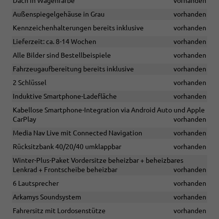
Dach in Wagenfarbe
vorhanden
Außenspiegelgehäuse in Grau
vorhanden
Kennzeichenhalterungen bereits inklusive
vorhanden
Lieferzeit: ca. 8-14 Wochen
vorhanden
Alle Bilder sind Bestellbeispiele
vorhanden
Fahrzeugaufbereitung bereits inklusive
vorhanden
2 Schlüssel
vorhanden
Induktive Smartphone-Ladefläche
vorhanden
Kabellose Smartphone-Integration via Android Auto und Apple
CarPlay
vorhanden
Media Nav Live mit Connected Navigation
vorhanden
Rücksitzbank 40/20/40 umklappbar
vorhanden
Winter-Plus-Paket Vordersitze beheizbar + beheizbares
Lenkrad + Frontscheibe beheizbar
vorhanden
6 Lautsprecher
vorhanden
Arkamys Soundsystem
vorhanden
Fahrersitz mit Lordosenstütze
vorhanden