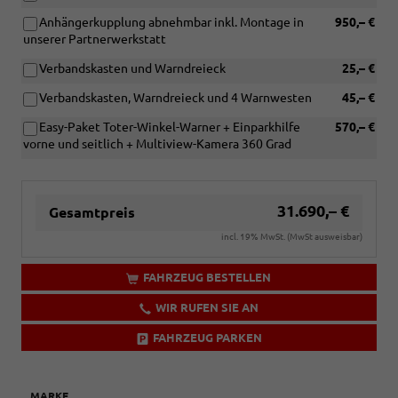
Anhängerkupplung abnehmbar inkl. Montage in
950,– €
unserer Partnerwerkstatt
Verbandskasten und Warndreieck
25,– €
Verbandskasten, Warndreieck und 4 Warnwesten
45,– €
Easy-Paket Toter-Winkel-Warner + Einparkhilfe
570,– €
vorne und seitlich + Multiview-Kamera 360 Grad
31.690,– €
Gesamtpreis
incl. 19% MwSt. (MwSt ausweisbar)
FAHRZEUG BESTELLEN
WIR RUFEN SIE AN
FAHRZEUG PARKEN
MARKE