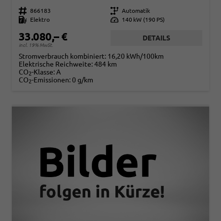
Fahrzeugnr.
866183
Getriebe
Automatik
Kraftstoff
Elektro
Leistung
140 kW (190 PS)
33.080,– €
DETAILS
incl. 19% MwSt.
Stromverbrauch kombiniert:
16,20 kWh/100km
Elektrische Reichweite:
484 km
CO
-Klasse:
A
2
CO
-Emissionen:
0 g/km
2