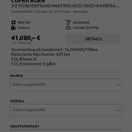
CUPRA BORN
VZ FÖRDERFÄHIG+MATRIX+ACC+SHZ+KAMERA+KESSY+DCC+20" ALU
unverbindliche Lieferzeit: ca. 4-6 Monate
Neuwagen
Fahrzeugnr.
866185
Getriebe
Automatik
Kraftstoff
Elektro
Leistung
240 kW (326 PS)
41.080,– €
DETAILS
incl. 19% MwSt.
Stromverbrauch kombiniert:
16,20 kWh/100km
Elektrische Reichweite:
629 km
CO
-Klasse:
A
2
CO
-Emissionen:
0 g/km
2
MARKE
alles ausgewählt
MODELL
alles ausgewählt
KRAFTSTOFFART