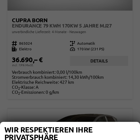
CUPRA BORN
ENDURANCE 79 KWH 170KW 5 JAHRE MJ27
unverbindliche Lieferzeit:
4 Monate
Neuwagen
Fahrzeugnr.
865024
Getriebe
Automatik
Kraftstoff
Elektro
Leistung
170 kW (231 PS)
36.690,– €
DETAILS
incl. 19% MwSt.
Verbrauch kombiniert:
0,00 l/100km
Stromverbrauch kombiniert:
14,30 kWh/100km
Elektrische Reichweite:
427 km
CO
-Klasse:
A
2
CO
-Emissionen:
0 g/km
2
WIR RESPEKTIEREN IHRE
PRIVATSPHÄRE