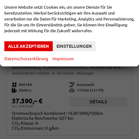
Unsere Website setzt Cookies ein, um unsere Dienste für Sie
bereitzustellen. Hierbei berücksichtigen wir Ihre Auswahl und
verarbeiten nur die Daten für Marketing, Analytics und Personalisierung,
für die Sie uns Ihr Einverständnis geben. Sie können Ihre Einwilligung
jederzeit mit Wirkung für die Zukunft widerrufen.
ALLE AKZEPTIEREN
EINSTELLUNGEN
Datenschutzerklärung
Impressum
CUPRA BORN
ENDURANCE FÖRDERFÄHIG+ACC+KAMERA+KESSY+LED+19" ALU+KLIMA+FULL LINK
unverbindliche Lieferzeit: ca. 4-6 Monate
Neuwagen
Fahrzeugnr.
866184
Getriebe
Automatik
Kraftstoff
Elektro
Leistung
170 kW (231 PS)
37.390,– €
DETAILS
incl. 19% MwSt.
Stromverbrauch kombiniert:
16,80 kWh/100km
Elektrische Reichweite:
627 km
CO
-Klasse:
A
2
CO
-Emissionen:
0 g/km
2