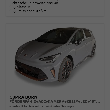
Elektrische Reichweite:
484 km
CO
-Klasse:
A
2
CO
-Emissionen:
0 g/km
2
CUPRA BORN
FÖRDERFÄHIG+ACC+KAMERA+KESSY+LED+19" ALU+KLIMA+FULL LINK
unverbindliche Lieferzeit: ca. 4-6 Monate
Neuwagen