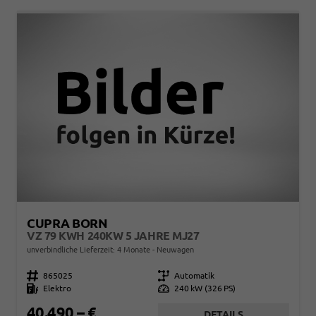
CUPRA BORN
VZ 79 KWH 240KW 5 JAHRE MJ27
unverbindliche Lieferzeit:
4 Monate
Neuwagen
Fahrzeugnr.
865025
Getriebe
Automatik
Kraftstoff
Elektro
Leistung
240 kW (326 PS)
40.490,– €
DETAILS