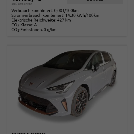
incl. 19% MwSt.
Verbrauch kombiniert:
0,00 l/100km
Stromverbrauch kombiniert:
14,30 kWh/100km
Elektrische Reichweite:
427 km
CO
-Klasse:
A
2
CO
-Emissionen:
0 g/km
2