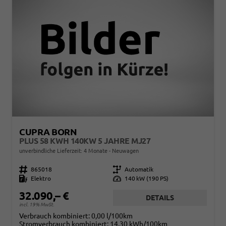
CUPRA BORN
PLUS 58 KWH 140KW 5 JAHRE MJ27
unverbindliche Lieferzeit:
4 Monate
Neuwagen
Fahrzeugnr.
865018
Getriebe
Automatik
Kraftstoff
Elektro
Leistung
140 kW (190 PS)
32.090,– €
DETAILS
incl. 19% MwSt.
Verbrauch kombiniert:
0,00 l/100km
Stromverbrauch kombiniert:
14,30 kWh/100km