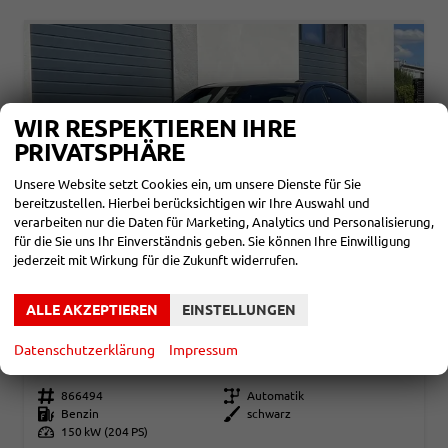
WIR RESPEKTIEREN IHRE
PRIVATSPHÄRE
Unsere Website setzt Cookies ein, um unsere Dienste für Sie
bereitzustellen. Hierbei berücksichtigen wir Ihre Auswahl und
verarbeiten nur die Daten für Marketing, Analytics und Personalisierung,
für die Sie uns Ihr Einverständnis geben. Sie können Ihre Einwilligung
jederzeit mit Wirkung für die Zukunft widerrufen.
ALLE AKZEPTIEREN
EINSTELLUNGEN
MERCEDES-BENZ C-KLASSE
AMG LINE AUTOMATIK
Datenschutzerklärung
Impressum
unverbindliche Lieferzeit:
14 Tage
Neuwagen
Fahrzeugnr.
866494
Getriebe
Automatik
Kraftstoff
Benzin
Außenfarbe
schwarz
Leistung
150 kW (204 PS)