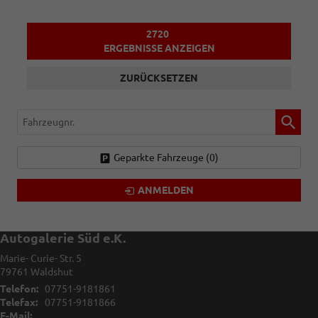
2720
ERGEBNISSE ANZEIGEN
ZURÜCKSETZEN
Fahrzeugnr.
Geparkte Fahrzeuge (
0
)
ANMELDEN
Autogalerie Süd e.K.
Marie- Curie- Str. 5
79761
Waldshut
Telefon:
07751-9181861
Telefax:
07751-9181866
E-Mail: