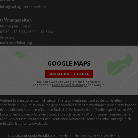
info@autogaleriesued.de
Öffnungszeiten
Montag bis Freitag
07:30 – 12:30 & 13:00 – 17:30
Uhr
Samstag
nach Vereinbarung
GOOGLE MAPS
GOOGLE KARTE LADEN
Die Karte wird von Google Maps eingebettet.
Es gelten die
Datenschutzerklärungen
von Google.
Weitere Informationen zum offiziellen Kraftstoffverbrauch und zu den offiziellen
spezifischen CO
-Emissionen und gegebenenfalls zum Stromverbrauch neuer PKW können
2
dem 'Leitfaden über den offiziellen Kraftstoffverbrauch, die offiziellen spezifischen CO
-
2
Emissionen und den offiziellen Stromverbrauch neuer PKW' entnommen werden, der an
allen Verkaufsstellen und bei der 'Deutschen Automobil Treuhand GmbH' unentgeltlich
erhältlich ist unter www.dat.de.
© 2026
Autogalerie Süd e.K.
,
Marie- Curie- Str. 5
,
79761
Waldshut,