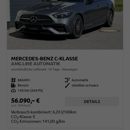
MERCEDES-BENZ C-KLASSE
AMG LINE AUTOMATIK
unverbindliche Lieferzeit:
14 Tage
Neuwagen
Fahrzeugnr.
866493
Getriebe
Automatik
Kraftstoff
Benzin
Außenfarbe
obsidian-schwarz
Leistung
150 kW (204 PS)
56.090,– €
DETAILS
incl. 19% MwSt.
Verbrauch kombiniert:
6,20 l/100km
CO
-Klasse:
E
2
CO
-Emissionen:
141,00 g/km
2