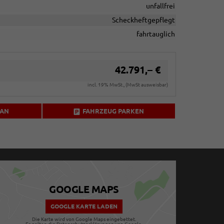
unfallfrei
Scheckheftgepflegt
fahrtauglich
42.791,– €
incl. 19% MwSt., (MwSt ausweisbar)
 AN
FAHRZEUG PARKEN
GOOGLE MAPS
GOOGLE KARTE LADEN
Die Karte wird von Google Maps eingebettet.