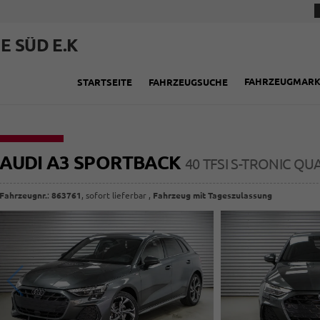
E SÜD E.K
FAHRZEUGMAR
STARTSEITE
FAHRZEUGSUCHE
AUDI A3 SPORTBACK
40 TFSI S-TRONIC QUA
Fahrzeugnr.
:
863761
,
sofort lieferbar
,
Fahrzeug mit Tageszulassung