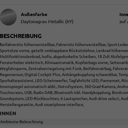
Außenfarbe
Inn
Daytonagrau Metallic (6Y)
auf
BESCHREIBUNG
Beifahrersitz höhenverstellbar, Fahrersitz höhenverstellbar, Sport-Lede
Sportsitze vorne, geteilt umklappbare Rücksitzlehne, Lenkrad höhenve
Multifunktionslenkrad, Isofix, abgedunkelte Scheiben, 18 Zoll Alufelgen
Fensterheber elektrisch, Klimaautomatik, Kopfairbags vorne, Seitenairb
Wegfahrsperre, Zentralverriegelung mit Funk, Beifahrerairbag, Fahrerai
Regensensor, Digital Cockpit Plus, Anhängekupplung schwenkbar, Tem
Spurhalteassistent, LED-Scheinwerfer, Tagfahrlicht LED, Pannenset, Rü
Innenspiegel automatisch abbl., Notrufsystem, 360-Grad-Kamera, Androi
Touchscreen, USB, Radio DAB, Bluetooth inkl. Handykopplung, Bordco
Soundsystem, LED-Rückleuchten, 6 Lautsprecher, Audi drive select, Aud
Herstellergarantie, Audi smartphone interface,
INNEN
Ambiente-Beleuchtung