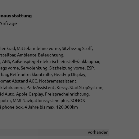
enausstattung
 Anfrage
rlenkrad, Mittelarmlehne vorne, Sitzbezug Stoff,
rstellbar, Ambiente-Beleuchtung,
, ABS, Außenspiegel elektrisch einstell-/anklappbar,
ags vorne, Servolenkung, Sitzheizung vorne, ESP,
rbag, Reifendruckkontrolle, Head-up Display,
pomat Abstand ACC, Notbremsassistent,
ckfahrkamera, Park-Assistent, Kessy, StartStopSystem,
d Auto, Apple Carplay, Freisprecheinrichtung,
mputer, MMI Navigationssystem plus, SONOS
i phone box, 4 Jahre bis max. 120.000km
vorhanden