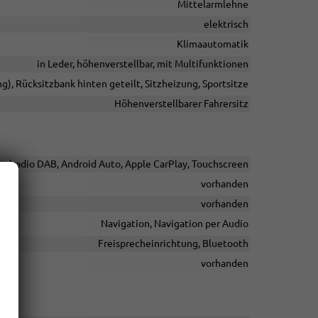
Mittelarmlehne
elektrisch
Klimaautomatik
in Leder, höhenverstellbar, mit Multifunktionen
ng), Rücksitzbank hinten geteilt, Sitzheizung, Sportsitze
Höhenverstellbarer Fahrersitz
italradio DAB, Android Auto, Apple CarPlay, Touchscreen
vorhanden
vorhanden
Navigation, Navigation per Audio
Freisprecheinrichtung, Bluetooth
vorhanden