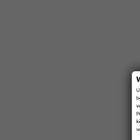
U
b
v
P
k
w