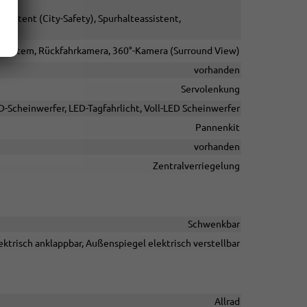
stent (City-Safety), Spurhalteassistent,
 System, Rückfahrkamera, 360°-Kamera (Surround View)
vorhanden
Servolenkung
D-Scheinwerfer, LED-Tagfahrlicht, Voll-LED Scheinwerfer
Pannenkit
vorhanden
Zentralverriegelung
Schwenkbar
ktrisch anklappbar, Außenspiegel elektrisch verstellbar
Allrad