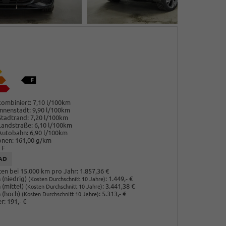
ombiniert:
7,10 l/100km
nnenstadt:
9,90 l/100km
Stadtrand:
7,20 l/100km
Landstraße:
6,10 l/100km
Autobahn:
6,90 l/100km
onen:
161,00 g/km
F
AD
en bei 15.000 km pro Jahr:
1.857,36 €
(niedrig)
:
1.449,- €
(Kosten Durchschnitt 10 Jahre)
 (mittel)
:
3.441,38 €
(Kosten Durchschnitt 10 Jahre)
 (hoch)
:
5.313,- €
(Kosten Durchschnitt 10 Jahre)
r:
191,- €