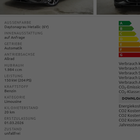
AUSSENFARBE
Daytonagrau Metallic (6Y)
INNENAUSSTATTUNG
auf Anfrage
GETRIEBE
Automatik
ANTRIEBSACHSE
Allrad
Verbrauch k
HUBRAUM
Verbrauch I
1.984 ccm
Verbrauch 
LEISTUNG
Verbrauch 
150 kW (204 PS)
Verbrauch 
CO
-Emissi
KRAFTSTOFF
2
Benzin
CO
-Klasse:
2
KATEGORIE
DOWNLO
Limousine
Energiekost
KILOMETERSTAND
CO2 Kosten 
20 km
CO2 Kosten
ERSTZULASSUNG
CO2 Kosten
01.03.2026
Jahressteue
ZUSTAND
unfallfrei