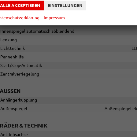
Assistenzsysteme
ALLE AKZEPTIEREN
EINSTELLUNGEN
Regensensor, Tempomat, Tempomat mit Lenkradkontrolle, Notbremsassi
Abstandstempomat adaptiv (ACC), Notrufsystem
atenschutzerklärung
Impressum
Einparkhilfe
Selbstlenkendes
Innenspiegel automatisch abblendend
Lenkung
Lichttechnik
LE
Pannenhilfe
Start/Stop-Automatik
Zentralverriegelung
AUSSEN
Anhängerkupplung
Außenspiegel
Außenspiegel ele
RÄDER & TECHNIK
Antriebsachse