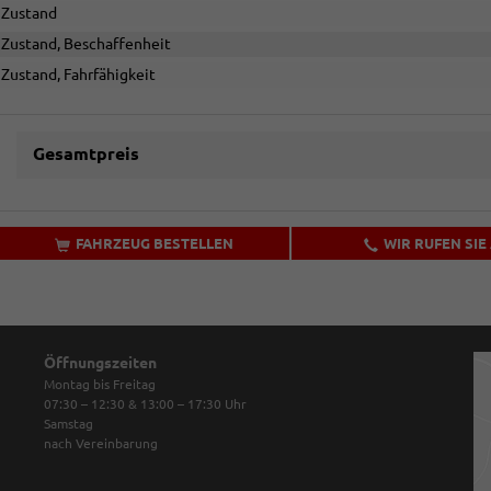
Zustand
Zustand, Beschaffenheit
Zustand, Fahrfähigkeit
Gesamtpreis
FAHRZEUG BESTELLEN
WIR RUFEN SIE
Öffnungszeiten
Montag bis Freitag
07:30 – 12:30 & 13:00 – 17:30
Uhr
Samstag
nach Vereinbarung