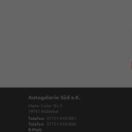
Autogalerie Süd e.K.
Marie- Curie- Str. 5
79761
Waldshut
Telefon:
07751-9181861
Telefax:
07751-9181866
E-Mail: