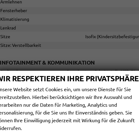
Armlehnen
Fensterheber
Klimatisierung
Lenkrad
Sitze
Isofix (Kindersitzbefestigu
Sitze: Verstellbarkeit
INFOTAINMENT & KOMMUNIKATION
Audioanlage
Soundsystem, Schnittstelle USB, Dig
WIR RESPEKTIEREN IHRE PRIVATSPHÄRE
Bordcomputer
nsere Website setzt Cookies ein, um unsere Dienste für Sie
Head-up-Display
ereitzustellen. Hierbei berücksichtigen wir Ihre Auswahl und
Navigationssystem
erarbeiten nur die Daten für Marketing, Analytics und
Telefon
ersonalisierung, für die Sie uns Ihr Einverständnis geben. Sie
Volldigitales Kombiinstrument (Virtual Cockpit)
önnen Ihre Einwilligung jederzeit mit Wirkung für die Zukunft
iderrufen.
SICHERHEIT & ASSISTENZ