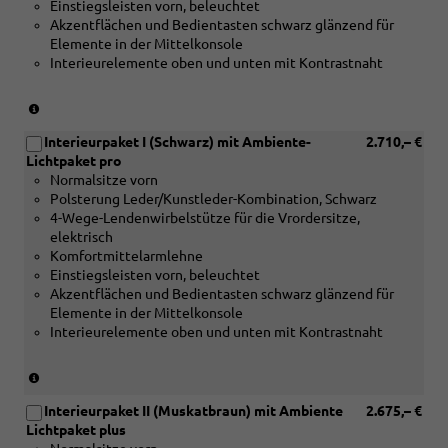
Leder/Kunstleder-
Interieur
line
Interieur
Einstiegsleisten vorn, beleuchtet
Interieur
Interieur
line
Interieur
Kombination
S
Paket
mit
Akzentflächen und Bedientasten schwarz glänzend für
S
S
Paket
S
braun
line
VI
Normalsitzen
Elemente in der Mittelkonsole
line
line
IV
line
oder
Paket
Leder/Kunstl
Interieurelemente oben und unten mit Kontrastnaht
Paket
Paket
oder
Paket
[PWC]
III
Kombination
III
IV
[PWO]
V
Interieur
oder
beige
oder
oder
(nur
Interieur
oder
mit
[PWN]
oder
[PWN]
[PWO]
in
S
[YYB]
Normalsitzen,
Interieur
[PWW]
Interieur
Interieurpaket I (Schwarz) mit Ambiente-
Interieur
2.710,– €
Verbindung
line
Interieur
Leder/Kunstleder-
S
Interieur
S
Lichtpaket pro
S
mit
Paket
S
Kombination
line
mit
line
Normalsitze vorn
line
[5MB]
V
line
beige)
Paket
Normalsitzen
Paket
Polsterung Leder/Kunstleder-Kombination, Schwarz
Paket
Dekoreinlagen
oder
Paket
IV
Leder/Kunstl
IV
4-Wege-Lendenwirbelstütze für die Vrordersitze,
V
Holz
[YYB]
VI)
oder
Kombination
elektrisch
oder
Apfelbaum
Interieur
[YYB]
Komfortmittelarmlehne
[YYB]
braun
S
Interieur
Einstiegsleisten vorn, beleuchtet
Interieur
naturell
line
S
Akzentflächen und Bedientasten schwarz glänzend für
S
oder
Paket
line
Elemente in der Mittelkonsole
line
[5MC]
VI)
Paket
Interieurelemente oben und unten mit Kontrastnaht
Paket
Dekoreinlagen
oder
VI)
VI)
Holz
[PWA]
oder
Edelkastanie
Interieur
(nur
[PWA]
grau
Paket
in
Interieur
naturell
I
Interieurpaket II (Muskatbraun) mit Ambiente
2.675,– €
Verbindung
Paket
oder
oder
Lichtpaket plus
mit
I