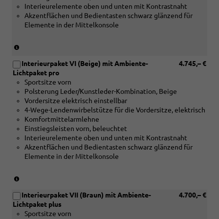
gebürstet
Interieurelemente oben und unten mit Kontrastnaht
oder
silber)
Akzentflächen und Bedientasten schwarz glänzend für
[5MC]
Elemente in der Mittelkonsole
Dekoreinlagen
Holz
Edelkastanie
(nur
grau
in
naturell
Interieurpaket VI (Beige) mit Ambiente-
4.745,– €
Verbindung
oder
Lichtpaket pro
mit
[5TG]
Sportsitze vorn
[4D3]
Dekoreinlagen
Polsterung Leder/Kunstleder-Kombination, Beige
Vordersitze
Aluminiummatt
Vordersitze elektrisch einstellbar
mit
gebürstet
4-Wege-Lendenwirbelstütze für die Vordersitze, elektrisch
Belüftungsfunktion
silber)
Komfortmittelarmlehne
und
Einstiegsleisten vorn, beleuchtet
[5MB]
Interieurelemente oben und unten mit Kontrastnaht
Dekoreinlagen
Akzentflächen und Bedientasten schwarz glänzend für
Holz
Elemente in der Mittelkonsole
Apfelbaum
braun
naturell
(nur
oder
in
[5MC]
Interieurpaket VII (Braun) mit Ambiente-
4.700,– €
Verbindung
Dekoreinlagen
Lichtpaket plus
mit
Holz
Sportsitze vorn
[4D3]