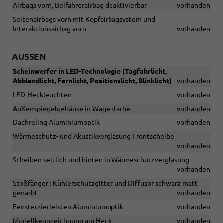
Airbags vorn, Beifahrerairbag deaktivierbar
vorhanden
Seitenairbags vorn mit Kopfairbagsystem und
Interaktionsairbag vorn
vorhanden
AUSSEN
Scheinwerfer in LED-Technologie (Tagfahrlicht,
Abblendlicht, Fernlicht, Positionslicht, Blinklicht)
vorhanden
LED-Heckleuchten
vorhanden
Außenspiegelgehäuse in Wagenfarbe
vorhanden
Dachreling Aluminiumoptik
vorhanden
Wärmeschutz- und Akustikverglasung Frontscheibe
vorhanden
Scheiben seitlich und hinten in Wärmeschutzverglasung
vorhanden
Stoßfänger : Kühlerschutzgitter und Diffusor schwarz matt
genarbt
vorhanden
Fensterzierleisten Aluminiumoptik
vorhanden
Modellkennzeichnung am Heck
vorhanden