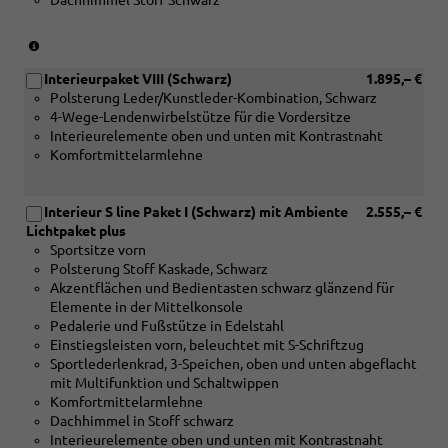
Dachhimmel Stoff Schwarz
braun
naturell
oder
(nur
[5MC]
in
Dekoreinlagen
Interieurpaket VIII (Schwarz)
1.895,– €
Verbindung
Holz
Polsterung Leder/Kunstleder-Kombination, Schwarz
mit
Edelkastanie
4-Wege-Lendenwirbelstütze für die Vordersitze
[4D3]
grau
Interieurelemente oben und unten mit Kontrastnaht
Vordersitze
naturell
Komfortmittelarmlehne
mit
oder
Belüftungsfunktion
[5TG]
und
Dekoreinlagen
Interieur S line Paket I (Schwarz) mit Ambiente
2.555,– €
[5MB]
Aluminiummatt
Lichtpaket plus
Dekoreinlagen
gebürstet
Sportsitze vorn
Holz
silber)
Polsterung Stoff Kaskade, Schwarz
Apfelbaum
Akzentflächen und Bedientasten schwarz glänzend für
braun
Elemente in der Mittelkonsole
naturell
Pedalerie und Fußstütze in Edelstahl
oder
Einstiegsleisten vorn, beleuchtet mit S-Schriftzug
[5MC]
Sportlederlenkrad, 3-Speichen, oben und unten abgeflacht
Dekoreinlagen
mit Multifunktion und Schaltwippen
Holz
Komfortmittelarmlehne
Edelkastanie
Dachhimmel in Stoff schwarz
grau
Interieurelemente oben und unten mit Kontrastnaht
naturell