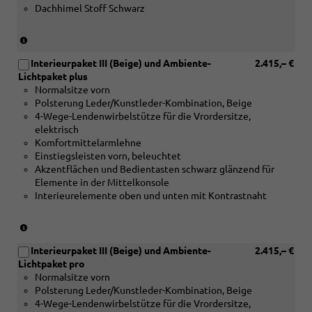
Dachhimel Stoff Schwarz
Holz
Edelkastanie
grau
(nur
naturell
in
oder
Interieurpaket III (Beige) und Ambiente-
2.415,– €
Verbindung
[5TG]
Lichtpaket plus
mit
Dekoreinlagen
Normalsitze vorn
[5MB]
Aluminiummatt
Polsterung Leder/Kunstleder-Kombination, Beige
Dekoreinlagen
gebürstet
4-Wege-Lendenwirbelstütze für die Vrordersitze,
Holz
silber)
elektrisch
Apfelbaum
Komfortmittelarmlehne
braun
Einstiegsleisten vorn, beleuchtet
naturell
Akzentflächen und Bedientasten schwarz glänzend für
oder
Elemente in der Mittelkonsole
[5MC]
Interieurelemente oben und unten mit Kontrastnaht
Dekoreinlagen
Holz
Edelkastanie
(nur
grau
in
naturell
Interieurpaket III (Beige) und Ambiente-
2.415,– €
Verbindung
oder
Lichtpaket pro
mit
[5TG]
Normalsitze vorn
[5MB]
Dekoreinlagen
Polsterung Leder/Kunstleder-Kombination, Beige
Dekoreinlagen
Aluminiummatt
4-Wege-Lendenwirbelstütze für die Vrordersitze,
Holz