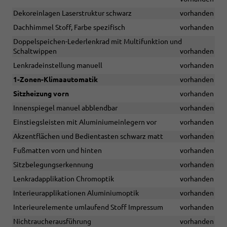
Dekoreinlagen Laserstruktur schwarz
vorhanden
Dachhimmel Stoff, Farbe spezifisch
vorhanden
Doppelspeichen-Lederlenkrad mit Multifunktion und
Schaltwippen
vorhanden
Lenkradeinstellung manuell
vorhanden
1-Zonen-Klimaautomatik
vorhanden
Sitzheizung vorn
vorhanden
Innenspiegel manuel abblendbar
vorhanden
Einstiegsleisten mit Aluminiumeinlegern vor
vorhanden
Akzentflächen und Bedientasten schwarz matt
vorhanden
Fußmatten vorn und hinten
vorhanden
Sitzbelegungserkennung
vorhanden
Lenkradapplikation Chromoptik
vorhanden
Interieurapplikationen Aluminiumoptik
vorhanden
Interieurelemente umlaufend Stoff Impressum
vorhanden
Nichtraucherausführung
vorhanden