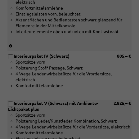
gebürstet
elektrisch
Apfelbaum
silber)
Komfortmittelarmlehne
braun
Einstiegsleisten vorn, beleuchtet
naturell
Akzentflächen und Bedientasten schwarz glänzend für
oder
Elemente in der Mittelkonsole
[5MC]
Interieurelemente oben und unten mit Kontrastnaht
Dekoreinlagen
Holz
Edelkastanie
(nur
grau
in
naturell
Interieurpaket IV (Schwarz)
805,– €
Verbindung
oder
Sportsitze vorn
mit
[5TG]
Polsterung Stoff Passage, Schwarz
[5MB]
Dekoreinlagen
4-Wege-Lendenwirbelstütze für die Vrordersitze,
Dekoreinlagen
Aluminiummatt
elektrisch
Holz
gebürstet
Komfortmittelarmlehne
Apfelbaum
silber)
braun
naturell
Interieurpaket V (Schwarz) mit Ambiente-
2.825,– €
oder
Lichtpaket plus
[5MC]
Sportsitze vorn
Dekoreinlagen
Polsterung Leder/Kunstleder-Kombination, Schwarz
Holz
4-Wege-Lendenwirbelstütze für die Vordersitze, elektrisch
Edelkastanie
Komfortmittelarmlehne
grau
Einstiegsleisten vorn, beleuchtet