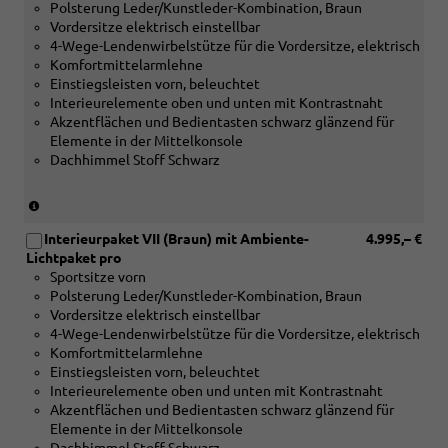
Edelkastanie
Polsterung Leder/Kunstleder-Kombination, Braun
Vordersitze
grau
Vordersitze elektrisch einstellbar
mit
naturell
4-Wege-Lendenwirbelstütze für die Vordersitze, elektrisch
Belüftungsfunktion
oder
Komfortmittelarmlehne
und
[5TG]
Einstiegsleisten vorn, beleuchtet
[5MB]
Dekoreinlagen
Interieurelemente oben und unten mit Kontrastnaht
Dekoreinlagen
Aluminiummatt
Akzentflächen und Bedientasten schwarz glänzend für
Holz
gebürstet
Elemente in der Mittelkonsole
Apfelbaum
silber)
Dachhimmel Stoff Schwarz
braun
naturell
oder
(nur
[5MC]
in
Dekoreinlagen
Interieurpaket VII (Braun) mit Ambiente-
4.995,– €
Verbindung
Holz
Lichtpaket pro
mit
Edelkastanie
Sportsitze vorn
[4D3]
grau
Polsterung Leder/Kunstleder-Kombination, Braun
Vordersitze
naturell
Vordersitze elektrisch einstellbar
mit
oder
4-Wege-Lendenwirbelstütze für die Vordersitze, elektrisch
Belüftungsfunktion
[5TG]
Komfortmittelarmlehne
und
Dekoreinlagen
Einstiegsleisten vorn, beleuchtet
[5MB]
Aluminiummatt
Interieurelemente oben und unten mit Kontrastnaht
Dekoreinlagen
gebürstet
Akzentflächen und Bedientasten schwarz glänzend für
Holz
silber)
Elemente in der Mittelkonsole
Apfelbaum