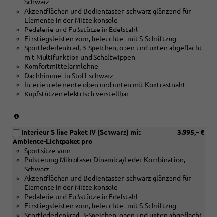
Linearprägung
Schwarz
Holz
anthrazit)
Akzentflächen und Bedientasten schwarz glänzend für
Edelkastanie
Elemente in der Mittelkonsole
grau
Pedalerie und Fußstütze in Edelstahl
naturell
Einstiegsleisten vorn, beleuchtet mit S-Schriftzug
oder
Sportlederlenkrad, 3-Speichen, oben und unten abgeflacht
[5MK]
mit Multifunktion und Schaltwippen
Dekoreinlagen
Komfortmittelarmlehne
Carbon
Dachhimmel in Stoff schwarz
Mikro-
Interieurelemente oben und unten mit Kontrastnaht
Köper
Kopfstützen elektrisch verstellbar
Struktur
oder
[5MV]Dekoreinlagen
(nur
Aluminium
in
matt
Interieur S line Paket IV (Schwarz) mit
3.995,– €
Verbindung
gebürstet
Ambiente-Lichtpaket pro
mit
mit
Sportsitze vorn
[5MC]
Linearprägung
Polsterung Mikrofaser Dinamica/Leder-Kombination,
Dekoreinlagen
anthrazit)
Schwarz
Holz
Akzentflächen und Bedientasten schwarz glänzend für
Edelkastanie
Elemente in der Mittelkonsole
grau
Pedalerie und Fußstütze in Edelstahl
naturell
Einstiegsleisten vorn, beleuchtet mit S-Schriftzug
oder
Sportlederlenkrad, 3-Speichen, oben und unten abgeflacht
[5MK]