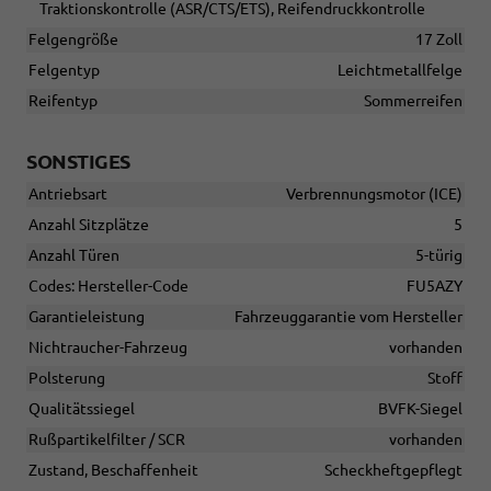
Traktionskontrolle (ASR/CTS/ETS), Reifendruckkontrolle
Felgengröße
17 Zoll
Felgentyp
Leichtmetallfelge
Reifentyp
Sommerreifen
SONSTIGES
Antriebsart
Verbrennungsmotor (ICE)
Anzahl Sitzplätze
5
Anzahl Türen
5-türig
Codes: Hersteller-Code
FU5AZY
Garantieleistung
Fahrzeuggarantie vom Hersteller
Nichtraucher-Fahrzeug
vorhanden
Polsterung
Stoff
Qualitätssiegel
BVFK-Siegel
Rußpartikelfilter / SCR
vorhanden
Zustand, Beschaffenheit
Scheckheftgepflegt