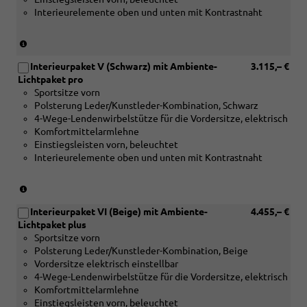
naturell
Interieurelemente oben und unten mit Kontrastnaht
oder
[5TG]
Dekoreinlagen
(nur
Aluminiummatt
in
gebürstet
Interieurpaket V (Schwarz) mit Ambiente-
3.115,– €
Verbindung
silber)
Lichtpaket pro
mit
Sportsitze vorn
[5MB]
Polsterung Leder/Kunstleder-Kombination, Schwarz
Dekoreinlagen
4-Wege-Lendenwirbelstütze für die Vordersitze, elektrisch
Holz
Komfortmittelarmlehne
Apfelbaum
Einstiegsleisten vorn, beleuchtet
braun
Interieurelemente oben und unten mit Kontrastnaht
naturell
oder
[5MC]
(nur
Dekoreinlagen
in
Holz
Interieurpaket VI (Beige) mit Ambiente-
4.455,– €
Verbindung
Edelkastanie
Lichtpaket plus
mit
grau
Sportsitze vorn
[5MB]
naturell
Polsterung Leder/Kunstleder-Kombination, Beige
Dekoreinlagen
oder
Vordersitze elektrisch einstellbar
Holz
[5TG]
4-Wege-Lendenwirbelstütze für die Vordersitze, elektrisch
Apfelbaum
Dekoreinlagen
Komfortmittelarmlehne
braun
Aluminiummatt
Einstiegsleisten vorn, beleuchtet
naturell