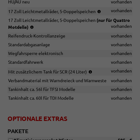
HU/AU neu
vorhanden
(Bereifung
vorhanden
17 Zoll Leichtmetallräder, 5-Doppelspeichen
225/55
17 Zoll Leichtmetallräder, 5-Doppelspeichen
(nur für Quattro
R
(Bereifung
vorhanden
Motdelle)
17)
225/55
Reifendruck-Kontrollanzeige
vorhanden
R
17)
Standardabgasanlage
vorhanden
Wegfahrsperre elektronisch
vorhanden
Standardfahrwerk
vorhanden
(nur
vorhanden
Mit zusätzlichem Tank für SCR (24 Liter)
in
Verbandmaterial mit Warndreieck und Warnweste
vorhanden
Verbindung
mit
Tankinhalt ca. 56l für TFSI Modelle
vorhanden
TDI-
Tankinhalt ca. 60l für TDI Modelle
vorhanden
Modellen)
OPTIONALE EXTRAS
PAKETE