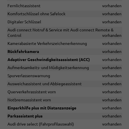
Fernlichtassistent
vorhanden
Komfortschlüssel ohne Safelock
vorhanden
Digitaler Schlüssel
vorhanden
Audi connect Notruf & Service mit Audi connect Remote &
Control
vorhanden
Kamerabasierte Verkehrszeichenerkennung
vorhanden
Rückfahrkamera
vorhanden
Adaptiver Geschwindigkeitsassistent (ACC)
vorhanden
Aufmerksamkeits- und Müdigkeitserkennung
vorhanden
Spurverlassenswarnung
vorhanden
Ausweichassistent und Abbiegeassistent
vorhanden
Querverkehrassistent vorn
vorhanden
Notbremsassistent vorn
vorhanden
Einparkhilfe plus mit Distanzanzeige
vorhanden
Parkassistent plus
vorhanden
Audi drive select (Fahrprofilauswahl)
vorhanden