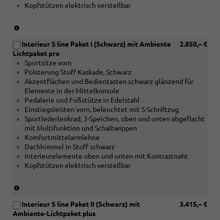
Kopfstützen elektrisch verstellbar
oder
[5TG]
Dekoreinlagen
(nur
Aluminiummatt
in
gebürstet
Interieur S line Paket I (Schwarz) mit Ambiente
2.850,– €
Verbindung
silber)
Lichtpaket pro
mit
Sportsitze vorn
[5MC]
Polsterung Stoff Kaskade, Schwarz
Dekoreinlagen
Akzentflächen und Bedientasten schwarz glänzend für
Holz
Elemente in der Mittelkonsole
Edelkastanie
Pedalerie und Fußstütze in Edelstahl
grau
Einstiegsleisten vorn, beleuchtet mit S-Schriftzug
naturell
Sportlederlenkrad, 3-Speichen, oben und unten abgeflacht
oder
mit Multifunktion und Schaltwippen
[5MK]
Komfortmittelarmlehne
Dekoreinlagen
Dachhimmel in Stoff schwarz
Carbon
Interieurelemente oben und unten mit Kontrastnaht
Mikro-
Kopfstützen elektrisch verstellbar
Köper
Struktur
oder
(nur
[5MV]Dekoreinlagen
in
Aluminium
Interieur S line Paket II (Schwarz) mit
3.415,– €
Verbindung
matt
Ambiente-Lichtpaket plus
mit