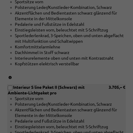
gebürstet
Sportsitze vorn
[5MC]
mit
Polsterung Leder/Kunstleder-Kombination, Schwarz
Dekoreinlagen
Linearprägung
Akzentflächen und Bedientasten schwarz glänzend für
Holz
anthrazit)
Elemente in der Mittelkonsole
Edelkastanie
Pedalerie und Fußstütze in Edelstahl
grau
Einstiegsleisten vorn, beleuchtet mit S-Schriftzug
naturell
Sportlederlenkrad, 3-Speichen, oben und unten abgeflacht
oder
mit Multifunktion und Schaltwippen
[5MK]
Komfortmittelarmlehne
Dekoreinlagen
Dachhimmel in Stoff schwarz
Carbon
Interieurelemente oben und unten mit Kontrastnaht
Mikro-
Kopfstützen elektrisch verstellbar
Köper
Struktur
oder
(nur
[5MV]Dekoreinlagen
in
Aluminium
Interieur S line Paket II (Schwarz) mit
3.705,– €
Verbindung
matt
Ambiente-Lichtpaket pro
mit
gebürstet
Sportsitze vorn
[5MC]
mit
Polsterung Leder/Kunstleder-Kombination, Schwarz
Dekoreinlagen
Linearprägung
Akzentflächen und Bedientasten schwarz glänzend für
Holz
anthrazit)
Elemente in der Mittelkonsole
Edelkastanie
Pedalerie und Fußstütze in Edelstahl
grau
Einstiegsleisten vorn, beleuchtet mit S-Schriftzug
naturell
Sportlederlenkrad, 3-Speichen, oben und unten abgeflacht