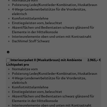
[5TG]
[PWB]
Normalsitze vorn
[5MB]
oder
Dekoreinlagen
Interieur
Polsterung Leder/Kunstleder-Kombination, Muskatbraun
Dekoreinlagen
[PWB]
Aluminiummatt
Paket
4-Wege-Lendenwirbelstütze für die Vrordersitze,
Holz
Interieur
gebürstet
II
elektrisch
Apfelbaum
Paket
silber)
oder
Komfortmittelarmlehne
braun
IIoder
[PWC]
Einstiegsleisten vorn, beleuchtet
naturell
[PWC]
Interieur
Akzentflächen und Bedientasten schwarz glänzend für
oder
Interieur
Paket
Elemente in der Mittelkonsole
[5MC]
Paket
III
Interieurelemente oben und unten mit Kontrastnaht
Dekoreinlagen
III
oder
Dachhimel Stoff Schwarz
Holz
oder
[PWE]
Edelkastanie
[PWE]
Interieur
grau
(nur
Interieur
Paket
naturell
in
Paket
V
oder
Interieurpaket II (Muskatbraun) mit Ambiente
2.965,– €
Verbindung
V
oder
[5TG]
Lichtpaket pro
mit
[PWF]
Dekoreinlagen
Normalsitze vorn
[5MB]
Interieur
Aluminiummatt
Polsterung Leder/Kunstleder-Kombination, Muskatbraun
Dekoreinlagen
Paket
gebürstet
4-Wege-Lendenwirbelstütze für die Vrordersitze,
Holz
VI
silber)
elektrisch
Apfelbaum
oder
Komfortmittelarmlehne
braun
[PWT]
Einstiegsleisten vorn, beleuchtet
naturell
Interieur
Akzentflächen und Bedientasten schwarz glänzend für
oder
Paket
Elemente in der Mittelkonsole
[5MC]
VII)
Interieurelemente oben und unten mit Kontrastnaht
Dekoreinlagen