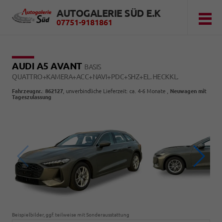
AUTOGALERIE SÜD E.K
07751-9181861
AUDI A5 AVANT
BASIS
QUATTRO+KAMERA+ACC+NAVI+PDC+SHZ+EL. HECKKL.
Fahrzeugnr.
:
862127
, unverbindliche Lieferzeit: ca. 4-6 Monate ,
Neuwagen mit
Tageszulassung
Beispielbilder, ggf. teilweise mit Sonderausstattung