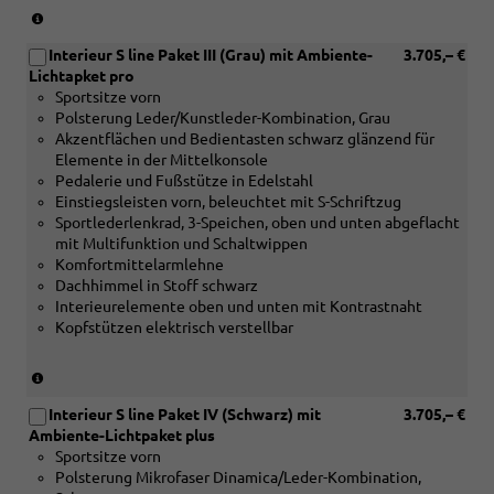
oder
(nur
[5MV]Dekoreinlagen
in
Aluminium
Interieur S line Paket III (Grau) mit Ambiente-
3.705,– €
Verbindung
matt
Lichtapket pro
mit
gebürstet
Sportsitze vorn
[5MC]
mit
Polsterung Leder/Kunstleder-Kombination, Grau
Dekoreinlagen
Linearprägung
Akzentflächen und Bedientasten schwarz glänzend für
Holz
anthrazit)
Elemente in der Mittelkonsole
Edelkastanie
Pedalerie und Fußstütze in Edelstahl
grau
Einstiegsleisten vorn, beleuchtet mit S-Schriftzug
naturell
Sportlederlenkrad, 3-Speichen, oben und unten abgeflacht
oder
mit Multifunktion und Schaltwippen
[5MK]
Komfortmittelarmlehne
Dekoreinlagen
Dachhimmel in Stoff schwarz
Carbon
Interieurelemente oben und unten mit Kontrastnaht
Mikro-
Kopfstützen elektrisch verstellbar
Köper
Struktur
oder
(nur
[5MV]Dekoreinlagen
in
Aluminium
Interieur S line Paket IV (Schwarz) mit
3.705,– €
Verbindung
matt
Ambiente-Lichtpaket plus
mit
gebürstet
Sportsitze vorn
[5MC]
mit
Polsterung Mikrofaser Dinamica/Leder-Kombination,
Dekoreinlagen