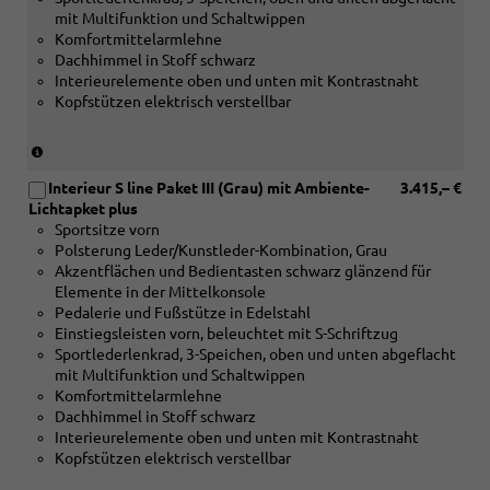
oder
mit Multifunktion und Schaltwippen
[5MK]
Komfortmittelarmlehne
Dekoreinlagen
Dachhimmel in Stoff schwarz
Carbon
Interieurelemente oben und unten mit Kontrastnaht
Mikro-
Kopfstützen elektrisch verstellbar
Köper
Struktur
oder
(nur
[5MV]Dekoreinlagen
in
Aluminium
Interieur S line Paket III (Grau) mit Ambiente-
3.415,– €
Verbindung
matt
Lichtapket plus
mit
gebürstet
Sportsitze vorn
[5MC]
mit
Polsterung Leder/Kunstleder-Kombination, Grau
Dekoreinlagen
Linearprägung
Akzentflächen und Bedientasten schwarz glänzend für
Holz
anthrazit)
Elemente in der Mittelkonsole
Edelkastanie
Pedalerie und Fußstütze in Edelstahl
grau
Einstiegsleisten vorn, beleuchtet mit S-Schriftzug
naturell
Sportlederlenkrad, 3-Speichen, oben und unten abgeflacht
oder
mit Multifunktion und Schaltwippen
[5MK]
Komfortmittelarmlehne
Dekoreinlagen
Dachhimmel in Stoff schwarz
Carbon
Interieurelemente oben und unten mit Kontrastnaht
Mikro-
Kopfstützen elektrisch verstellbar
Köper
Struktur