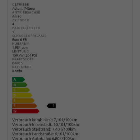
GETRIEBE
Autom. 7-Gang
ANTRIEBSACHSE
Allrad
ZYLINDER
4
PARTIKELFILTER
1
SCHADSTOFFKLASSE
Euro 6 EB
HUBRAUM
1.984 ccm
LEISTUNG
150 kW (204 PS)
KRAFTSTOFF
Benzin
KATEGORIE
Kombi
Verbrauch kombiniert:
7,10 l/100km
Verbrauch Innenstadt:
10,10 l/100km
Verbrauch Stadtrand:
7,40 l/100km
Verbrauch Landstraße:
6,10 l/100km
Verbrauch Autobahn:
6,80 l/100km