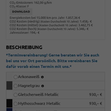
CO
-Emissionen:
162,00 g/km
2
CO
-Klasse:
F
2
DOWNLOAD
Energiekosten bei 15.000 km pro Jahr:
1.857,36 €
CO2 Kosten (niedrig)
:
1.458,- €
(Kosten Durchschnitt 10 Jahre)
CO2 Kosten (mittel)
:
3.462,75 €
(Kosten Durchschnitt 10 Jahre)
CO2 Kosten (hoch)
:
5.346,- €
(Kosten Durchschnitt 10 Jahre)
Jahressteuer:
194,- €
BESCHREIBUNG
*Terminvereinbarung! Gerne beraten wir Sie auch
bei uns vor Ort persönlich. Bitte vereinbaren Sie
dafür vorab einen Termin mit uns.*
Arkonaweiß
Magnetgrau
Gletscherweiß Metallic
930,– €
Mythosschwarz Metallic
930,– €