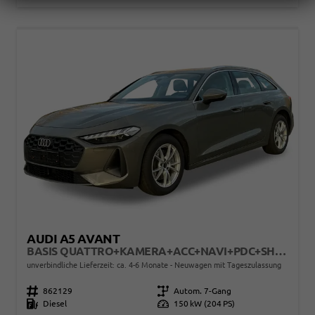
AUDI A5 AVANT
BASIS QUATTRO+KAMERA+ACC+NAVI+PDC+SHZ+EL. HECKKL.
unverbindliche Lieferzeit: ca. 4-6 Monate
Neuwagen mit Tageszulassung
Fahrzeugnr.
862129
Getriebe
Autom. 7-Gang
Kraftstoff
Diesel
Leistung
150 kW (204 PS)