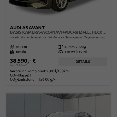
AUDI A5 AVANT
BASIS KAMERA+ACC+NAVI+PDC+SHZ+EL. HECKKL.+17 LM
unverbindliche Lieferzeit: ca. 4-6 Monate
Neuwagen mit Tageszulassung
Fahrzeugnr.
862130
Getriebe
Autom. 7-Gang
Kraftstoff
Benzin
Leistung
110 kW (150 PS)
38.590,– €
DETAILS
incl. 19% MwSt.
Verbrauch kombiniert:
6,80 l/100km
CO
-Klasse:
F
2
CO
-Emissionen:
156,00 g/km
2