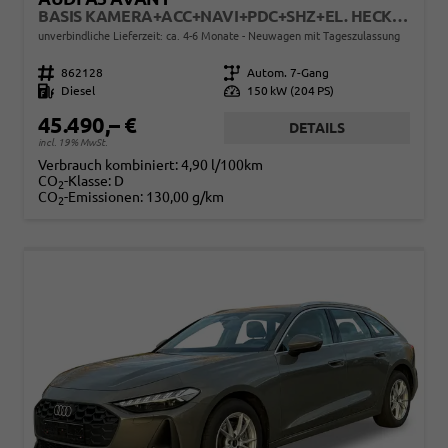
BASIS KAMERA+ACC+NAVI+PDC+SHZ+EL. HECKKL.+17 LM
unverbindliche Lieferzeit: ca. 4-6 Monate
Neuwagen mit Tageszulassung
Fahrzeugnr.
862128
Getriebe
Autom. 7-Gang
Kraftstoff
Diesel
Leistung
150 kW (204 PS)
45.490,– €
DETAILS
incl. 19% MwSt.
Verbrauch kombiniert:
4,90 l/100km
CO
-Klasse:
D
2
CO
-Emissionen:
130,00 g/km
2