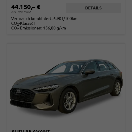
44.150,– €
DETAILS
incl. 19% MwSt.
Verbrauch kombiniert:
6,90 l/100km
CO
-Klasse:
F
2
CO
-Emissionen:
156,00 g/km
2
AUDI A5 AVANT