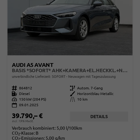
AUDI A5 AVANT
BASIS *SOFORT* AHK+KAMERA+EL.HECKKL.+NAVI+SHZ+17 LM
unverbindliche Lieferzeit: SOFORT
Neuwagen mit Tageszulassung
Fahrzeugnr.
864812
Getriebe
Autom. 7-Gang
Kraftstoff
Diesel
Außenfarbe
Horizontblau Metallic
Leistung
150 kW (204 PS)
Kilometerstand
10 km
09.01.2025
39.790,– €
DETAILS
incl. 19% MwSt.
Verbrauch kombiniert:
5,00 l/100km
CO
-Klasse:
B
2
CO
-Emissionen:
5,00 g/km
2