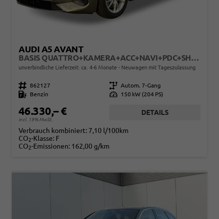
AUDI A5 AVANT
BASIS QUATTRO+KAMERA+ACC+NAVI+PDC+SHZ+EL. HECKKL.
unverbindliche Lieferzeit: ca. 4-6 Monate
Neuwagen mit Tageszulassung
Fahrzeugnr.
862127
Getriebe
Autom. 7-Gang
Kraftstoff
Benzin
Leistung
150 kW (204 PS)
46.330,– €
DETAILS
incl. 19% MwSt.
Verbrauch kombiniert:
7,10 l/100km
CO
-Klasse:
F
2
CO
-Emissionen:
162,00 g/km
2