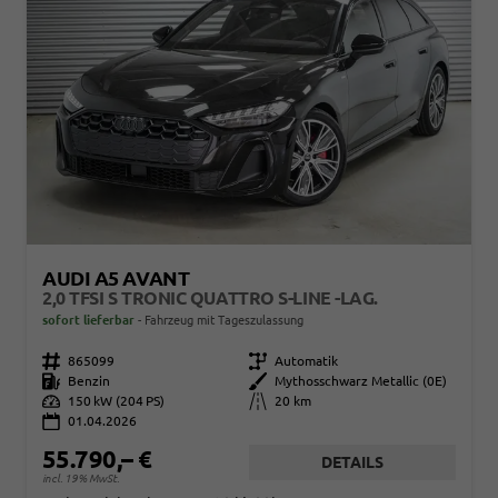
AUDI A5 AVANT
2,0 TFSI S TRONIC QUATTRO S-LINE -LAG.
sofort lieferbar
Fahrzeug mit Tageszulassung
Fahrzeugnr.
865099
Getriebe
Automatik
Kraftstoff
Benzin
Außenfarbe
Mythosschwarz Metallic (0E)
Leistung
150 kW (204 PS)
Kilometerstand
20 km
01.04.2026
55.790,– €
DETAILS
incl. 19% MwSt.