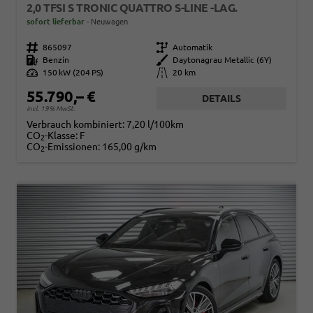
2,0 TFSI S TRONIC QUATTRO S-LINE -LAG.
sofort lieferbar
Neuwagen
Fahrzeugnr.
865097
Getriebe
Automatik
Kraftstoff
Benzin
Außenfarbe
Daytonagrau Metallic (6Y)
Leistung
150 kW (204 PS)
Kilometerstand
20 km
55.790,– €
DETAILS
incl. 19% MwSt.
Verbrauch kombiniert:
7,20 l/100km
CO
-Klasse:
F
2
CO
-Emissionen:
165,00 g/km
2