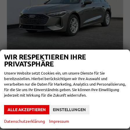
WIR RESPEKTIEREN IHRE
AUDI A5 AVANT
PRIVATSPHÄRE
BASIS QUATTRO NAVI+PDC+SHZ+EL.HECKKL.
unverbindliche Lieferzeit: SOFORT
Neuwagen mit Tageszulassung
Unsere Website setzt Cookies ein, um unsere Dienste für Sie
bereitzustellen. Hierbei berücksichtigen wir Ihre Auswahl und
Fahrzeugnr.
861777
Getriebe
Autom. 7-Gang
verarbeiten nur die Daten für Marketing, Analytics und Personalisierung,
Kraftstoff
Diesel
Außenfarbe
Chronosgrau Metallic
für die Sie uns Ihr Einverständnis geben. Sie können Ihre Einwilligung
Leistung
150 kW (204 PS)
Kilometerstand
10 km
jederzeit mit Wirkung für die Zukunft widerrufen.
12.12.2025
46.480,– €
DETAILS
ALLE AKZEPTIEREN
EINSTELLUNGEN
incl. 19% MwSt.
Verbrauch kombiniert:
6,70 l/100km
Datenschutzerklärung
Impressum
CO
-Klasse:
E
2
CO
-Emissionen:
137,00 g/km
2