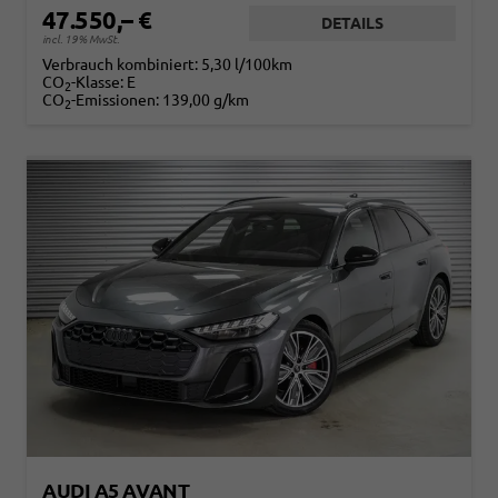
47.550,– €
DETAILS
incl. 19% MwSt.
Verbrauch kombiniert:
5,30 l/100km
CO
-Klasse:
E
2
CO
-Emissionen:
139,00 g/km
2
AUDI A5 AVANT