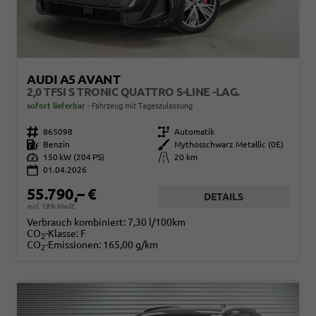
AUDI A5 AVANT
2,0 TFSI S TRONIC QUATTRO S-LINE -LAG.
sofort lieferbar
Fahrzeug mit Tageszulassung
Fahrzeugnr.
865098
Getriebe
Automatik
Kraftstoff
Benzin
Außenfarbe
Mythosschwarz Metallic (0E)
Leistung
150 kW (204 PS)
Kilometerstand
20 km
01.04.2026
55.790,– €
DETAILS
incl. 19% MwSt.
Verbrauch kombiniert:
7,30 l/100km
CO
-Klasse:
F
2
CO
-Emissionen:
165,00 g/km
2