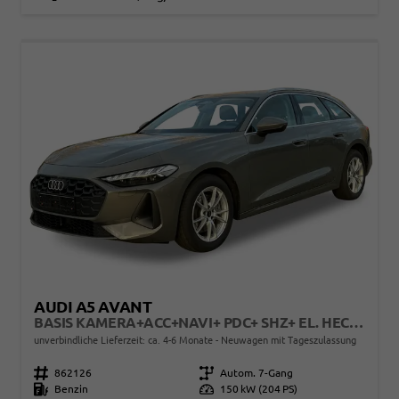
AUDI A5 AVANT
BASIS KAMERA+ACC+NAVI+ PDC+ SHZ+ EL. HECKKL.+17 LM
unverbindliche Lieferzeit: ca. 4-6 Monate
Neuwagen mit Tageszulassung
Fahrzeugnr.
862126
Getriebe
Autom. 7-Gang
Kraftstoff
Benzin
Leistung
150 kW (204 PS)