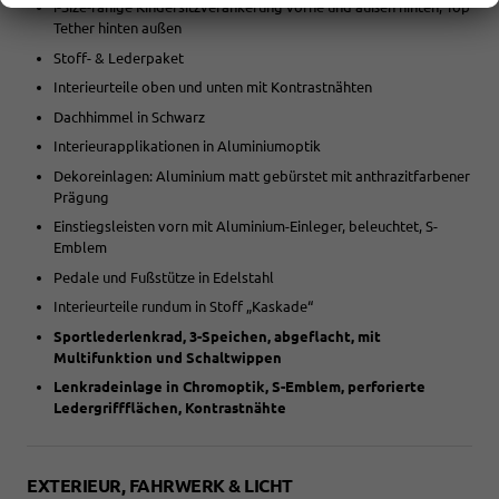
i-Size-fähige Kindersitzverankerung vorne und außen hinten, Top
Tether hinten außen
Stoff- & Lederpaket
Interieurteile oben und unten mit Kontrastnähten
Dachhimmel in Schwarz
Interieurapplikationen in Aluminiumoptik
Dekoreinlagen: Aluminium matt gebürstet mit anthrazitfarbener
Prägung
Einstiegsleisten vorn mit Aluminium-Einleger, beleuchtet, S-
Emblem
Pedale und Fußstütze in Edelstahl
Interieurteile rundum in Stoff „Kaskade“
Sportlederlenkrad, 3-Speichen, abgeflacht, mit
Multifunktion und Schaltwippen
Lenkradeinlage in Chromoptik, S-Emblem, perforierte
Ledergriffflächen, Kontrastnähte
EXTERIEUR, FAHRWERK & LICHT