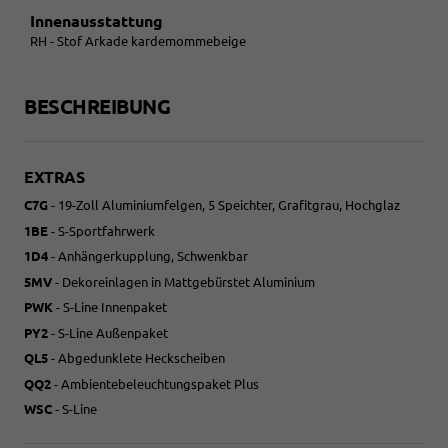
Innenausstattung
RH - Stof Arkade kardemommebeige
BESCHREIBUNG
EXTRAS
C7G
- 19-Zoll Aluminiumfelgen, 5 Speichter, Grafitgrau, Hochglaz
1BE
- S-Sportfahrwerk
1D4
- Anhängerkupplung, Schwenkbar
5MV
- Dekoreinlagen in Mattgebürstet Aluminium
PWK
- S-Line Innenpaket
PY2
- S-Line Außenpaket
QL5
- Abgedunklete Heckscheiben
QQ2
- Ambientebeleuchtungspaket Plus
WSC
- S-Line