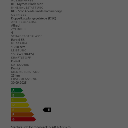
AUSSENFARBE
0E - Mythos Black Met.
INNENAUSSTATTUNG
RH - Stof Arkade kardemommebeige
GETRIEBE
Doppelkupplungsgetriebe (DSG)
ANTRIEBSACHSE
Allrad
ZYLINDER
4
SCHADSTOFFKLASSE
Euro 6 EB
HUBRAUM
1.968 ccm
LEISTUNG
150 kW (204 PS)
KRAFTSTOFF
Diesel
KATEGORIE
Kombi
KILOMETERSTAND
25 km
ERSTZULASSUNG
30.09.2025
Verbrauch kombiniert:
5,60 l/100km