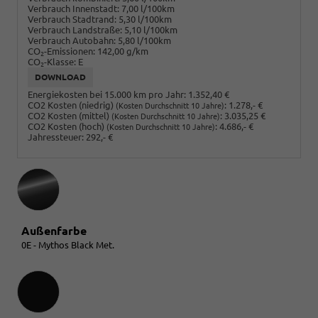
Verbrauch Innenstadt:
7,00 l/100km
Verbrauch Stadtrand:
5,30 l/100km
Verbrauch Landstraße:
5,10 l/100km
Verbrauch Autobahn:
5,80 l/100km
CO
-Emissionen:
142,00 g/km
2
CO
-Klasse:
E
2
DOWNLOAD
Energiekosten bei 15.000 km pro Jahr:
1.352,40 €
CO2 Kosten (niedrig)
:
1.278,- €
(Kosten Durchschnitt 10 Jahre)
CO2 Kosten (mittel)
:
3.035,25 €
(Kosten Durchschnitt 10 Jahre)
CO2 Kosten (hoch)
:
4.686,- €
(Kosten Durchschnitt 10 Jahre)
Jahressteuer:
292,- €
Außenfarbe
0E - Mythos Black Met.
Innenausstattung