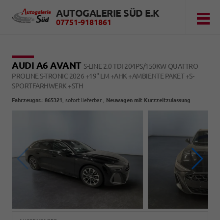
AUTOGALERIE SÜD E.K
07751-9181861
AUDI A6 AVANT
S-LINE 2.0 TDI 204PS/150KW QUATTRO
PROLINE S-TRONIC 2026 +19" LM +AHK +AMBIENTE PAKET +S-
SPORTFARHWERK +STH
Fahrzeugnr.
:
865321
,
sofort lieferbar
,
Neuwagen mit Kurzzeitzulassung