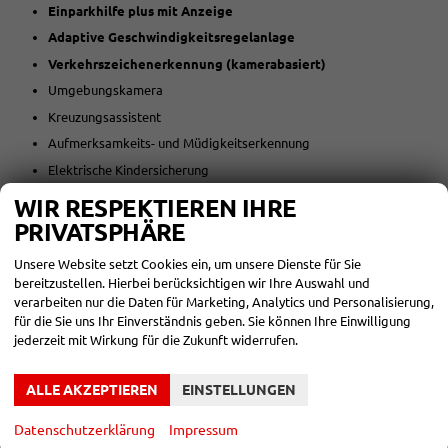
Einparkhilfe plus mit Anzeige
Adaptive Geschwindigkeitsregelanlage
Verkehrszeichenerkennung (kamerabasiert)
Umgebungskamera
Kreuzungsassistent
Aufmerksamkeits- und Müdigkeitserkennung
Elektrische Kindersicherung
Digitalschlüssel
WIR RESPEKTIEREN IHRE
Komfortschlüssel ohne Safelock
PRIVATSPHÄRE
Airbags inkl. deaktivierbarem Beifahrerairbag
Unsere Website setzt Cookies ein, um unsere Dienste für Sie
Verbandkasten mit Warndreieck und Warnweste
bereitzustellen. Hierbei berücksichtigen wir Ihre Auswahl und
verarbeiten nur die Daten für Marketing, Analytics und Personalisierung,
AdBlue-Tank
für die Sie uns Ihr Einverständnis geben. Sie können Ihre Einwilligung
jederzeit mit Wirkung für die Zukunft widerrufen.
DESIGN & INTERIEUR
ALLE AKZEPTIEREN
EINSTELLUNGEN
Sportsitze vorn
Sitzbezüge: Stoff „Kaskade“ mit Rautensteppung und S-Emblem
Datenschutzerklärung
Impressum