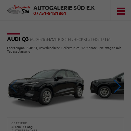
AUTOGALERIE SÜD E.K
07751-9181861
AUDI Q3
MJ 2026+NAVI+PDC+EL. HECKKL.+LED+17 LM
Fahrzeugnr.
:
858181
, unverbindliche Lieferzeit: ca. 12 Monate ,
Neuwagen mit
Tageszulassung
GETRIEBE
Autom. 7-Gang
ANTRIEBSACHSE