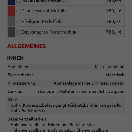
Navarrablau Metallic
780,– €
Progressivrot Metallic
780,– €
Pfeilgrau Perleffekt
780,– €
Daytonagrau Perleffekt
780,– €
ALLGEMEINES
INNEN
Armlehnen
Mittelarmlehne
Fensterheber
elektrisch
Klimatisierung
Klimaanlage manuell, Klimaautomatik
Lenkrad
in Leder, mit Multifunktionen, mit Schaltwippen
Sitze
Isofix (Kindersitzbefestigung), Rücksitzbank hinten geteilt,
Isofix Beifahrersitz
Sitze: Verstellbarkeit
Höhenverstellbarer Fahrer- und Beifahrersitz,
Höhenverstellbarer Beifahrersitz, Höhenverstellbarer