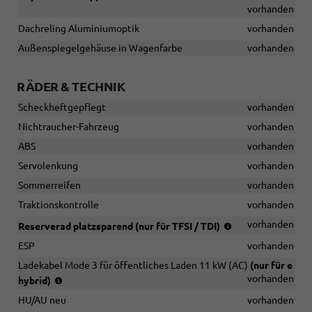
vorhanden
Dachreling Aluminiumoptik
vorhanden
Außenspiegelgehäuse in Wagenfarbe
vorhanden
RÄDER & TECHNIK
Scheckheftgepflegt
vorhanden
Nichtraucher-Fahrzeug
vorhanden
ABS
vorhanden
Servolenkung
vorhanden
Sommerreifen
vorhanden
Traktionskontrolle
vorhanden
(nicht
vorhanden
Reserverad platzsparend (nur für TFSI / TDI)
in
ESP
vorhanden
Verbindung
mit
Ladekabel Mode 3 für öffentliches Laden 11 kW (AC)
(nur für e
e-
(nur
vorhanden
hybrid)
hybrid))
in
HU/AU neu
vorhanden
Verbindung