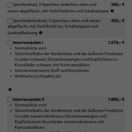
Sportlenkrad, 3-Speichen, lederfrei, oben und
260,– €
mit
Verbindung
(nur
LED-
mit
unten abgeflacht, mit Multifunktion und Schaltwippen
in
Heckleuchten
[PWK]
Sportlederlenkrad, 3-Speichen, oben und unten
430,– €
Verbindu
pro
Interieur
abgeflacht, mit Multifunktion, Schaltwippen und
mit
und
S
(nur
[PWK
Lenkradheizung
[PZC/8A2]
line
in
Inter
Assistenzpaket
Paket
Interieurpaket I
1.570,– €
Verbindung
S
"Drive
I
Normalsitze vorn
mit
line
and
oder
Sitzmittelbahn der Vordersitze und der äußeren Fondsitze
[PWK]
Pake
Park
[PWL]
in Leder schwarz; Sitzseitenwangen und Kopfstützen in
Interieur
I
pro")
Interieur
Kunstleder schwarz; mit Kontrastnähten
S
oder
S
Interieurelemente Stoff und Kunstleder
line
[PWL
line
Ambiente-Lichtpaket plu
Paket
Inter
Paket
I
S
II
oder
line
(nur
oder
[PWL]
Pake
in
[PWM]
Interieur
Interieurpaket II
1.800,– €
II
Verbindung
Interieur
S
Normalsitze vorn
oder
mit
S
line
Sitzmittelbahn der Vordersitze und der äußeren Fondsitze
[PW
[5TE]
line
Paket
in Leder tamarindenbraun; Sitzseitenwangen und
Inter
Dekoreinlagen
Paket
II
Kopfstützenin Kunstleder tamarindenbraun; mit
S
Aluminium
III)
oder
Kontrastnähten
line
matt