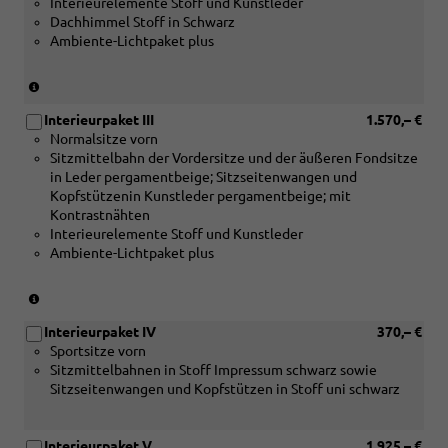
[PWM]
Interieurelemente Stoff und Kunstleder
Pake
kreuzgebürstet
Interieur
Dachhimmel Stoff in Schwarz
III
oder
S
Ambiente-Lichtpaket plus
und
[5TF]
line
[PZC
Dekoreinlage
Paket
Assis
Holz
(nur
III)
Drive
Amerikanischer
in
and
Tulpenbaum
Interieurpaket III
1.570,– €
Verbindung
Park
silberbeige
Normalsitze vorn
mit
pro)
oder
Sitzmittelbahn der Vordersitze und der äußeren Fondsitze
[5TE]
[5TK]
in Leder pergamentbeige; Sitzseitenwangen und
Dekoreinlagen
Dekoreinlage
Kopfstützenin Kunstleder pergamentbeige; mit
Aluminium
Holz
Kontrastnähten
matt
Amerikanischer
Interieurelemente Stoff und Kunstleder
kreuzgebürstet
Tulpenbaum
Ambiente-Lichtpaket plus
oder
anthrazit)
[5TF]
Dekoreinlage
(nur
Holz
in
Amerikanischer
Interieurpaket IV
370,– €
Verbindung
Tulpenbaum
Sportsitze vorn
mit
silberbeige
Sitzmittelbahnen in Stoff Impressum schwarz sowie
[5TE]
oder
Sitzseitenwangen und Kopfstützen in Stoff uni schwarz
Dekoreinlagen
[5TK]
Aluminium
Dekoreinlage
matt
Holz
Interieurpaket V
1.925,– €