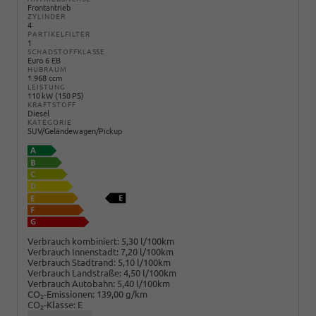
Frontantrieb
ZYLINDER
4
PARTIKELFILTER
1
SCHADSTOFFKLASSE
Euro 6 EB
HUBRAUM
1.968 ccm
LEISTUNG
110 kW (150 PS)
KRAFTSTOFF
Diesel
KATEGORIE
SUV/Geländewagen/Pickup
Verbrauch kombiniert:
5,30 l/100km
Verbrauch Innenstadt:
7,20 l/100km
Verbrauch Stadtrand:
5,10 l/100km
Verbrauch Landstraße:
4,50 l/100km
Verbrauch Autobahn:
5,40 l/100km
CO
-Emissionen:
139,00 g/km
2
CO
-Klasse:
E
2