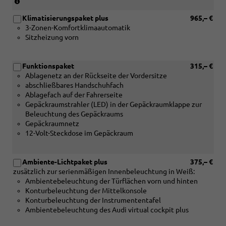
(nur
in
Klimatisierungspaket plus
965,– €
Verbindung
3-Zonen-Komfortklimaautomatik
mit
Sitzheizung vorn
[PQ1]
Paket
Tech
Funktionspaket
315,– €
oder
Ablagenetz an der Rückseite der Vordersitze
[PQ2]
abschließbares Handschuhfach
Paket
Ablagefach auf der Fahrerseite
Tech
Gepäckraumstrahler (LED) in der Gepäckraumklappe zur
Plus)
Beleuchtung des Gepäckraums
Gepäckraumnetz
12-Volt-Steckdose im Gepäckraum
Ambiente-Lichtpaket plus
375,– €
zusätzlich zur serienmäßigen Innenbeleuchtung in Weiß:
Ambientebeleuchtung der Türflächen vorn und hinten
Konturbeleuchtung der Mittelkonsole
Konturbeleuchtung der Instrumententafel
Ambientebeleuchtung des Audi virtual cockpit plus