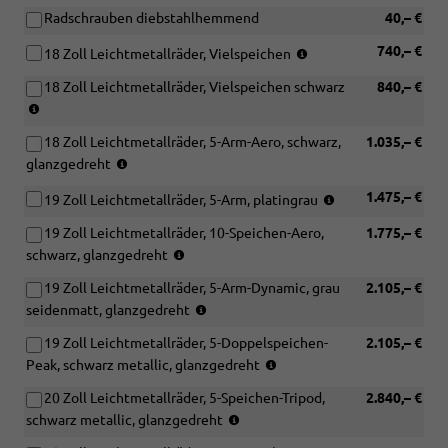
[PQ3]
Plus
Radschrauben diebstahlhemmend
40,– €
Paket
oder
Tech
[PQ3]
(Bereifung
740,– €
18 Zoll Leichtmetallräder, Vielspeichen
Pro
Paket
235/55
18 Zoll Leichtmetallräder, Vielspeichen schwarz
und
840,– €
Tech
R18)
(Bereifung
[PX2]
Pro)
235/55
LED-
18 Zoll Leichtmetallräder, 5-Arm-Aero, schwarz,
1.035,– €
R18)
Scheinwerfer
(Bereifung
plus
glanzgedreht
235/55
mit
(Bereifung
1.475,– €
R18)
19 Zoll Leichtmetallräder, 5-Arm, platingrau
LED-
255/45
Heckleuchten
19 Zoll Leichtmetallräder, 10-Speichen-Aero,
1.775,– €
R19)
pro
(Bereifung
schwarz, glanzgedreht
oder
255/45
[PX6]
19 Zoll Leichtmetallräder, 5-Arm-Dynamic, grau
2.105,– €
R19)
Digitale
(Bereifung
seidenmatt, glanzgedreht
Matrix
255/45
LED-
19 Zoll Leichtmetallräder, 5-Doppelspeichen-
2.105,– €
R19)
Scheinwerfer
(Bereifung
Peak, schwarz metallic, glanzgedreht
mit
255/45
LED-
20 Zoll Leichtmetallräder, 5-Speichen-Tripod,
2.840,– €
R19)
Heckleuchten
(Bereifung
schwarz metallic, glanzgedreht
pro)
255/40