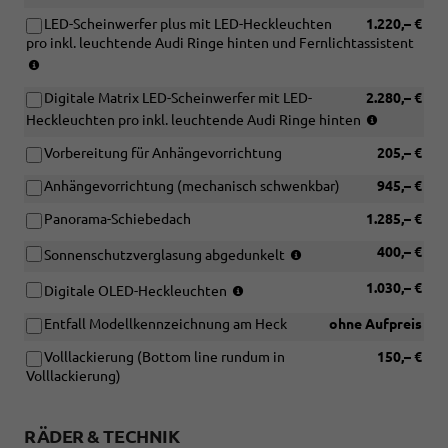
[5TD]
in
Tech
oder
oder
Tech
Dekoreinlage
LED-Scheinwerfer plus mit LED-Heckleuchten
1.220,– €
Verbindung
oder
[PWE]
[PQ3]
Pro)
Aluminium
pro inkl. leuchtende Audi Ringe hinten und Fernlichtassistent
mit
[PQ2]
Interieurpaket
Paket
Divergenz
(nur
[PQ1]
Paket
V)
Tech
dunkel
in
Paket
Tech
Pro)
oder
Digitale Matrix LED-Scheinwerfer mit LED-
2.280,– €
Verbindung
Tech
Plus
[5TK]
(nur
mit
Heckleuchten pro inkl. leuchtende Audi Ringe hinten
oder
oder
Dekoreinlage
in
[PQ1]
[PQ2]
[PQ3]
Vorbereitung für Anhängevorrichtung
205,– €
Holz
Verbindun
Paket
Paket
Paket
Amerikanischer
mit
Tech
Tech
Tech
Anhängevorrichtung (mechanisch schwenkbar)
945,– €
Tulpenbaum
[PQ2]
oder
Plus
Pro)
anthrazit)
Paket
[PQ2]
oder
Panorama-Schiebedach
1.285,– €
Tech
Paket
[PQ3]
Plus
Tech
(nur
400,– €
Paket
Sonnenschutzverglasung abgedunkelt
oder
Plus
in
Tech
(nur
1.030,– €
[PQ3]
oder
Verbindung
Digitale OLED-Heckleuchten
Pro)
in
Paket
[PQ3]
mit
Entfall Modellkennzeichnung am Heck
ohne Aufpreis
Verbindung
Tech
Paket
[PQ1]
mit
Pro)
Tech
Paket
Volllackierung (Bottom line rundum in
150,– €
[PQ2]
Pro)
Tech
Volllackierung)
Paket
oder
Tech
[PQ2]
Plus
Paket
RÄDER & TECHNIK
oder
Tech