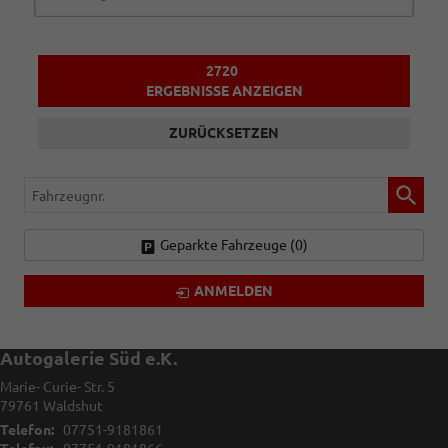
2720
ERGEBNISSE ANZEIGEN
ZURÜCKSETZEN
Fahrzeugnr.
Geparkte Fahrzeuge (
0
)
ANMELDEN
Autogalerie Süd e.K.
Marie- Curie- Str. 5
79761
Waldshut
Telefon:
07751-9181861