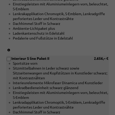
oder
Einstiegsleisten mit Aluminiumeinlegern vorn, beleuchtet,
[5TK]
S-Emblem
Dekoreinlage
Lenkrakapplikation Chromoptik, S-Emblem, Lenkradgriffe
Holz
perforiertes Leder und Kontrastnähte
Amerikanischer
Dachhimmel Stoff in Schwarz
Tulpenbaum
Ambiente-Lichtpaket plus
anthrazit)
Ladenkantenschutz in Edelstahl
Pedalerie und Fußstütze in Edelstahl
(nur
in
Interieur S line Paket II
2.656,– €
Verbindung
Sportsitze vorn
mit
Sitzmittelbahnen in Leder schwarz sowie
[1XT]
Sitzseitenwangen und Kopfstützen in Kunstleder schwarz;
Sportlederlenkrad,
mit Kontrastnähten
3-
Interieurelemente Mikrofaser Dinamica und Kunstleder
Speichen,
Lenkradbedieneinheit schwarz glänzend
oben
Einstiegsleisten mit Aluminiumeinlegern vorn, beleuchtet,
und
S-Emblem
unten
Lenkradapplikation Chromoptik, S-Emblem, Lenkradgriffe
abgeflacht,
perforiertes Leder und Kontrastnähte
mit
Dachhimmel Stoff in Schwarz
Multifunktion,