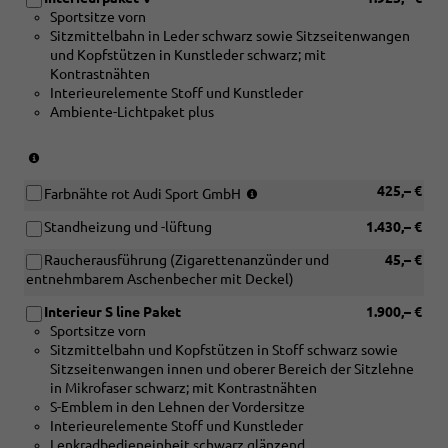
kreuzgebürstet
Amerikanischer
Sportsitze vorn
oder
Tulpenbaum
Sitzmittelbahn in Leder schwarz sowie Sitzseitenwangen
[5TF]
anthrazit)
und Kopfstützen in Kunstleder schwarz; mit
Dekoreinlage
Kontrastnähten
Holz
Interieurelemente Stoff und Kunstleder
Amerikanischer
Ambiente-Lichtpaket plus
Tulpenbaum
silberbeige
oder
(nur
[5TK]
in
Dekoreinlage
(nur
425,– €
Verbindung
Farbnähte rot Audi Sport GmbH
Holz
in
mit
Standheizung und -lüftung
1.430,– €
Amerikanischer
Verbindung
[5TE]
Tulpenbaum
mit
Dekoreinlagen
Raucherausführung (Zigarettenanzünder und
45,– €
anthrazit)
[PWM]
Aluminium
entnehmbarem Aschenbecher mit Deckel)
Interieur
matt
S
kreuzgebürstet
Interieur S line Paket
1.900,– €
line
oder
Sportsitze vorn
Paket
[5TF]
Sitzmittelbahn und Kopfstützen in Stoff schwarz sowie
III)
Dekoreinlage
Sitzseitenwangen innen und oberer Bereich der Sitzlehne
Holz
in Mikrofaser schwarz; mit Kontrastnähten
Amerikanischer
S-Emblem in den Lehnen der Vordersitze
Tulpenbaum
Interieurelemente Stoff und Kunstleder
silberbeige
Lenkradbedieneinheit schwarz glänzend