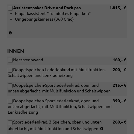
LED-
in
Heckleuchten
Assistenzpaket Drive and Park pro
1.815,– €
Verbindung
pro)
Einparkassistent ''Trainiertes Einparken''
mit
Umgebungskameras (360 Grad)
[4K6/7AL]
Komfortschlüssel
mit
(nur
Safelock
in
und
Verbindung
Diebstahlwarnanlage
mit
INNEN
und
[PQ3]
[PX2]
Netztrennwand
160,– €
Paket
LED-
Tech
Doppelspeichen-Lederlenkrad mit Multifunktion,
200,– €
Scheinwerfer
Pro)
Schaltwippen und Lenkradheizung
plus
mit
Doppelspeichen-Sportlederlenkrad, oben und
215,– €
LED-
unten abgeflacht, mit Multifunktion und Schaltwippen
Heckleuchten
pro
Doppelspeichen-Sportlederlenkrad, oben und
390,– €
oder
unten abgeflacht, mit Multifunktion, Schaltwippen und
[PX6]
Lenkradheizung
Digitale
Sportlederlenkrad, 3-Speichen, oben und unten
Matrix
260,– €
LED-
(nur
abgeflacht, mit Multifunktion und Schaltwippen
Scheinwerfer
in