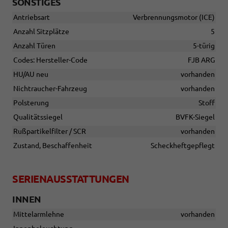
SONSTIGES
Antriebsart
Verbrennungsmotor (ICE)
Anzahl Sitzplätze
5
Anzahl Türen
5-türig
Codes: Hersteller-Code
FJB ARG
HU/AU neu
vorhanden
Nichtraucher-Fahrzeug
vorhanden
Polsterung
Stoff
Qualitätssiegel
BVFK-Siegel
Rußpartikelfilter / SCR
vorhanden
Zustand, Beschaffenheit
Scheckheftgepflegt
SERIENAUSSTATTUNGEN
INNEN
Mittelarmlehne
vorhanden