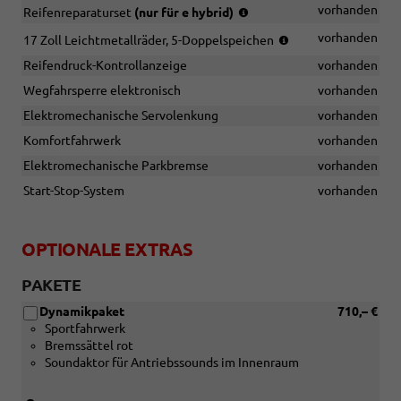
mit
(nur
vorhanden
Reifenreparaturset
(nur für e hybrid)
e
in
(Bereifung
vorhanden
17 Zoll Leichtmetallräder, 5-Doppelspeichen
hybrid)
Verbindung
235/60
mit
Reifendruck-Kontrollanzeige
vorhanden
R
e
17)
Wegfahrsperre elektronisch
vorhanden
hybrid)
Elektromechanische Servolenkung
vorhanden
Komfortfahrwerk
vorhanden
Elektromechanische Parkbremse
vorhanden
Start-Stop-System
vorhanden
OPTIONALE EXTRAS
PAKETE
Dynamikpaket
710,– €
Sportfahrwerk
Bremssättel rot
Soundaktor für Antriebssounds im Innenraum