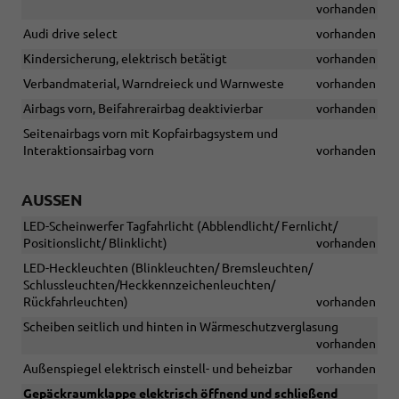
vorhanden
Audi drive select
vorhanden
Kindersicherung, elektrisch betätigt
vorhanden
Verbandmaterial, Warndreieck und Warnweste
vorhanden
Airbags vorn, Beifahrerairbag deaktivierbar
vorhanden
Seitenairbags vorn mit Kopfairbagsystem und
Interaktionsairbag vorn
vorhanden
AUSSEN
LED-Scheinwerfer Tagfahrlicht (Abblendlicht/ Fernlicht/
Positionslicht/ Blinklicht)
vorhanden
LED-Heckleuchten (Blinkleuchten/ Bremsleuchten/
Schlussleuchten/Heckkennzeichenleuchten/
Rückfahrleuchten)
vorhanden
Scheiben seitlich und hinten in Wärmeschutzverglasung
vorhanden
Außenspiegel elektrisch einstell- und beheizbar
vorhanden
Gepäckraumklappe elektrisch öffnend und schließend