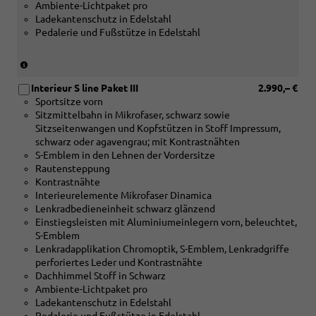
Ambiente-Lichtpaket pro
Schaltwippen
Ladekantenschutz in Edelstahl
und
Pedalerie und Fußstütze in Edelstahl
Lenkradheizung
oder
[1XU]
(nur
Sportlenkrad,
in
3-
Interieur S line Paket III
2.990,– €
Verbindung
Speichen,
Sportsitze vorn
mit
lederfrei,
Sitzmittelbahn in Mikrofaser, schwarz sowie
[1XT]
oben
Sitzseitenwangen und Kopfstützen in Stoff Impressum,
Sportlederlenkrad,
und
schwarz oder agavengrau; mit Kontrastnähten
3-
untenabgeflacht,
S-Emblem in den Lehnen der Vordersitze
Speichen,
mit
Rautensteppung
oben
Multifunktion
Kontrastnähte
und
und
Interieurelemente Mikrofaser Dinamica
unten
Schaltwippen
Lenkradbedieneinheit schwarz glänzend
abgeflacht,
oder
Einstiegsleisten mit Aluminiumeinlegern vorn, beleuchtet,
mit
[1XX]
S-Emblem
Multifunktion,
Sportlederlenkrad,
Lenkradapplikation Chromoptik, S-Emblem, Lenkradgriffe
Schaltwippen
3-
perforiertes Leder und Kontrastnähte
und
Speichen,
Dachhimmel Stoff in Schwarz
Lenkradheizung
oben
Ambiente-Lichtpaket pro
oder
und
Ladekantenschutz in Edelstahl
[1XU]
unten