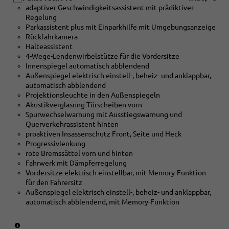
adaptiver Geschwindigkeitsassistent mit prädiktiver
mit
Regelung
[4K6/7AL]
Parkassistent plus mit Einparkhilfe mit Umgebungsanzeige
Komfortschlüssel
Rückfahrkamera
mit
Halteassistent
Safelock
4-Wege-Lendenwirbelstütze für die Vordersitze
und
Innenspiegel automatisch abblendend
Diebstahlwarnanlage
Außenspiegel elektrisch einstell-, beheiz- und anklappbar,
und
automatisch abblendend
[PX2]
Projektionsleuchte in den Außenspiegeln
LED-
Akustikverglasung Türscheiben vorn
Scheinwerfer
Spurwechselwarnung mit Ausstiegswarnung und
plus
Querverkehrassistent hinten
mit
proaktiven Insassenschutz Front, Seite und Heck
LED-
Progressivlenkung
Heckleuchten
rote Bremssättel vorn und hinten
pro
Fahrwerk mit Dämpferregelung
oder
Vordersitze elektrisch einstellbar, mit Memory-Funktion
[PX6]
für den Fahrersitz
Digitale
Außenspiegel elektrisch einstell-, beheiz- und anklappbar,
Matrix
automatisch abblendend, mit Memory-Funktion
LED-
Scheinwerfer
mit
(nur