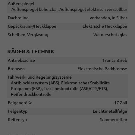
Außenspiegel
Außenspiegel beheizbar, Außenspiegel elektrisch verstellbar
Dachreling
vorhanden, in Silber
Gepäckraum-/Heckklappe
Elektrische Heckklappe
Scheiben, Verglasung
Wärmeschutzglas
RÄDER & TECHNIK
Antriebsachse
Frontantrieb
Bremsen
Elektronische Parkbremse
Fahrwerk- und Regelungssysteme
Antiblockiersystem (ABS), Elektronisches Stabilitäts-
Programm (ESP), Traktionskontrolle (ASR/CTS/ETS),
Reifendruckkontrolle
Felgengröße
17 Zoll
Felgentyp
Leichtmetallfelge
Reifentyp
Sommerreifen