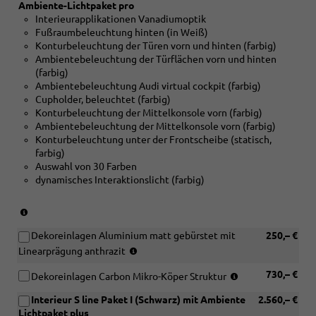
Ambiente-Lichtpaket pro
mit
Interieurapplikationen Vanadiumoptik
[PY2]
Fußraumbeleuchtung hinten (in Weiß)
S
Konturbeleuchtung der Türen vorn und hinten (farbig)
line
Ambientebeleuchtung der Türflächen vorn und hinten
Paket)
(farbig)
Ambientebeleuchtung Audi virtual cockpit (farbig)
Cupholder, beleuchtet (farbig)
Konturbeleuchtung der Mittelkonsole vorn (farbig)
Ambientebeleuchtung der Mittelkonsole vorn (farbig)
Konturbeleuchtung unter der Frontscheibe (statisch,
farbig)
Auswahl von 30 Farben
dynamisches Interaktionslicht (farbig)
(nur
in
Dekoreinlagen Aluminium matt gebürstet mit
250,– €
Verbindung
(nur
mit
Linearprägung anthrazit
in
[PY2]
(nur
730,– €
Verbindung
Dekoreinlagen Carbon Mikro-Köper Struktur
S
in
mit
line
Interieur S line Paket I (Schwarz) mit Ambiente
2.560,– €
Verbindung
[PWK]
Paket)
Lichtpaket plus
mit