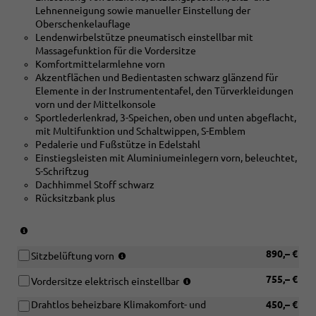
Lehnenneigung sowie manueller Einstellung der
Mikro-
Oberschenkelauflage
Köper
Lendenwirbelstütze pneumatisch einstellbar mit
Struktur
Massagefunktion für die Vordersitze
und
Komfortmittelarmlehne vorn
[QE1]
Akzentflächen und Bedientasten schwarz glänzend für
Ablage-
Elemente in der Instrumententafel, den Türverkleidungen
und
vorn und der Mittelkonsole
Gepäckraumpaket
Sportlederlenkrad, 3-Speichen, oben und unten abgeflacht,
und
mit Multifunktion und Schaltwippen, S-Emblem
[4D3]
Pedalerie und Fußstütze in Edelstahl
Sitzbelüftung
Einstiegsleisten mit Aluminiumeinlegern vorn, beleuchtet,
vorn
S-Schriftzug
Dachhimmel Stoff schwarz
Rücksitzbank plus
(nur
in
(nur
890,– €
Verbindung
Sitzbelüftung vorn
in
mit
(nur
755,– €
Verbindung
Vordersitze elektrisch einstellbar
[5MB]
in
mit
Dekoreinlagen
Drahtlos beheizbare Klimakomfort- und
450,– €
Verbindung
[PWE]
Aluminium