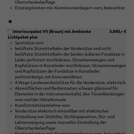
Oberschenkelauflage
[5TK]
Einstiegsleisten mit Aluminiumeinlegern vorn, beleuchtet
Dekoreinlagen
Holz
Nussbaum
(nur
braun
in
naturell
Interieurpaket VII (Braun) mit Ambiente
3.840,– €
Verbindung
und
Lichtpaket plus
mit
[4D3]
Sportsitze vorn
[5MC]
Sitzbelüftung
belüftete Sitzmittelbahn der Vordersitze und nicht
Dekoreinlagen
vorn)
belüftete Sitzmittelbahn der beiden äußeren Fondsitze in
Holz
Leder perforiert murillobraun, Sitzseitenwangen und
Linde
Kopfstützen in Kunstleder murillobraun, Sitzseitenwangen
Sediment
und Kopfstützen der Fondsitze in Kunstleder
silbergrau
perlmuttbeige; mit Kontrastnähten
naturell
4-Wege-Lendenwirbelstütze für die Vordersitze, elektrisch
oder
Akzentflächen und Bedientasten schwarz glänzend für
[5MF]
Elemente in der Instrumententafel, den Türverkleidungen
Dekoreinlagen
vorn und der Mittelkonsole
Aluminium
Komfortmittelarmlehne vorn
matt
Vordersitze elektrisch einstellbar mit elektrischer
gebürstet
Einstellung von Sitzhöhe, Sitzlängsposition, Sitz- und
silber
Lehnenneigung sowie manueller Einstellung der
oder
Oberschenkelauflage
[5TK]
Einstiegsleisten mit Aluminiumeinlegern vorn, beleuchtet