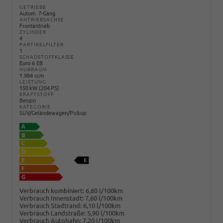
GETRIEBE
Autom. 7-Gang
ANTRIEBSACHSE
Frontantrieb
ZYLINDER
4
PARTIKELFILTER
1
SCHADSTOFFKLASSE
Euro 6 EB
HUBRAUM
1.984 ccm
LEISTUNG
150 kW (204 PS)
KRAFTSTOFF
Benzin
KATEGORIE
SUV/Geländewagen/Pickup
Verbrauch kombiniert:
6,60 l/100km
Verbrauch Innenstadt:
7,60 l/100km
Verbrauch Stadtrand:
6,10 l/100km
Verbrauch Landstraße:
5,90 l/100km
Verbrauch Autobahn:
7,20 l/100km