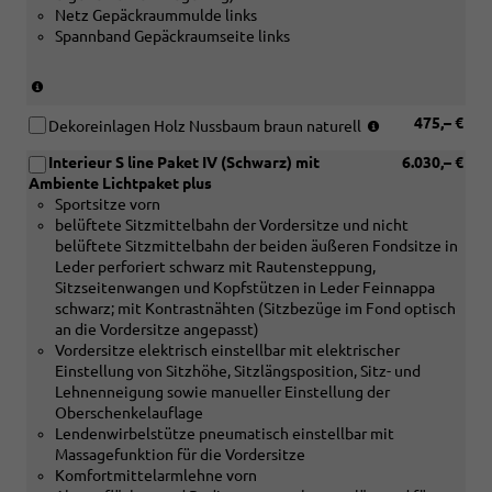
Netz Gepäckraummulde links
oder
III
Spannband Gepäckraumseite links
[PWC]
oder
Interieurpaket
[PWD]Interieurpaket
III
IV
(nur
oder
oder
in
[PWD]Interieurpaket
(nur
475,– €
[PWE]
Verbindung
Dekoreinlagen Holz Nussbaum braun naturell
IV
in
Interieurpaket
mit
Interieur S line Paket IV (Schwarz) mit
6.030,– €
oder
Verbindung
V
[PWA]
Ambiente Lichtpaket plus
[PWE]
mit
oder
Interieurpaket
Sportsitze vorn
Interieurpaket
[PWA]
[PWF]
I
belüftete Sitzmittelbahn der Vordersitze und nicht
V
Interieurpaket
interieurpaket
oder
belüftete Sitzmittelbahn der beiden äußeren Fondsitze in
oder
I
VI
[PWB]
Leder perforiert schwarz mit Rautensteppung,
[PWF]
oder
oder
Interieurpaket
Sitzseitenwangen und Kopfstützen in Leder Feinnappa
interieurpaket
[PWB]
[PWT]
II
schwarz; mit Kontrastnähten (Sitzbezüge im Fond optisch
VI
Interieurpaket
Interieurpaket
oder
an die Vordersitze angepasst)
oder
II
VII)
[PWC]
Vordersitze elektrisch einstellbar mit elektrischer
[PWT]
oder
Interieurpaket
Einstellung von Sitzhöhe, Sitzlängsposition, Sitz- und
Interieurpaket
[PWC]
II
Lehnenneigung sowie manueller Einstellung der
VII)
Interieurpaket
oder
Oberschenkelauflage
III
[PWE]
Lendenwirbelstütze pneumatisch einstellbar mit
oder
Interieurpaket
Massagefunktion für die Vordersitze
[PWD]Interieur
V
Komfortmittelarmlehne vorn
IV
oder