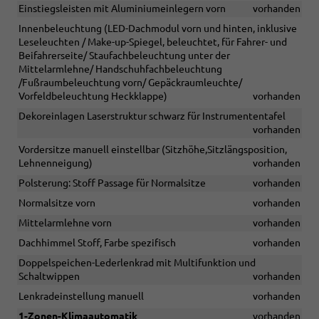
Einstiegsleisten mit Aluminiumeinlegern vorn
vorhanden
Innenbeleuchtung (LED-Dachmodul vorn und hinten, inklusive
Leseleuchten / Make-up-Spiegel, beleuchtet, für Fahrer- und
Beifahrerseite/ Staufachbeleuchtung unter der
Mittelarmlehne/ Handschuhfachbeleuchtung
/Fußraumbeleuchtung vorn/ Gepäckraumleuchte/
Vorfeldbeleuchtung Heckklappe)
vorhanden
Dekoreinlagen Laserstruktur schwarz für Instrumententafel
vorhanden
Vordersitze manuell einstellbar (Sitzhöhe,Sitzlängsposition,
Lehnenneigung)
vorhanden
Polsterung: Stoff Passage für Normalsitze
vorhanden
Normalsitze vorn
vorhanden
Mittelarmlehne vorn
vorhanden
Dachhimmel Stoff, Farbe spezifisch
vorhanden
Doppelspeichen-Lederlenkrad mit Multifunktion und
Schaltwippen
vorhanden
Lenkradeinstellung manuell
vorhanden
1-Zonen-Klimaautomatik
vorhanden