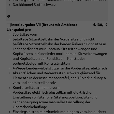
Dekoreinlagen
Dachhimmel Stoff schwarz
Holz
Nussbaum
braun
(nur
naturell
in
und
Interieurpaket VII (Braun) mit Ambiente
4.130,– €
Verbindung
[4D3]
Lichtpaket pro
mit
Sitzbelüftung
Sportsitze vorn
[5MC]
vorn)
belüftete Sitzmittelbahn der Vordersitze und nicht
Dekoreinlagen
belüftete Sitzmittelbahn der beiden äußeren Fondsitze in
Holz
Leder perforiert murillobraun, Sitzseitenwangen und
Linde
Kopfstützen in Kunstleder murillobraun, Sitzseitenwangen
Sediment
und Kopfstützen der Fondsitze in Kunstleder
silbergrau
perlmuttbeige; mit Kontrastnähten
naturell
4-Wege-Lendenwirbelstütze für die Vordersitze, elektrisch
oder
Akzentflächen und Bedientasten schwarz glänzend für
[5MF]
Elemente in der Instrumententafel, den Türverkleidungen
Dekoreinlagen
vorn und der Mittelkonsole
Aluminium
Komfortmittelarmlehne vorn
matt
Vordersitze elektrisch einstellbar mit elektrischer
gebürstet
Einstellung von Sitzhöhe, Sitzlängsposition, Sitz- und
silber
Lehnenneigung sowie manueller Einstellung der
oder
Oberschenkelauflage
[5TK]
Einstiegsleisten mit Aluminiumeinlegern vorn, beleuchtet
Dekoreinlagen