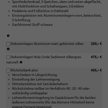
S
Sportlederlenkrad, 3-Speichen, oben und unten abgeflacht,
Paket
[5MK]
line
mit Multifunktion und Schaltwippen, S-Emblem
IV)
Dekoreinlagen
Paket
Pedalerie und Fußstütze in Edelstahl
Carbon
IV)
Einstiegsleisten mit Aluminiumeinlegern vorn, beleuchtet,
Mikro-
S-Schriftzug
Köper
Dachhimmel Stoff schwarz
Struktur)
(nur
in
Dekoreinlagen Aluminium matt gebürstet silber
250,– €
Verbindung
(nur
mit
in
[5MB]
Dekoreinlagen Holz Linde Sediment silbergrau
475,– €
Verbindung
Dekoreinlagen
(nur
mit
naturell
Aluminium
in
[PWA]
matt
Rücksitzbank plus
435,– €
Verbindung
Interieurpaket
gebürstet
Verschieben in Längsrichtung
mit
I
oder
Einstellung der Lehnenneigung
[PWA]
oder
[5MK]
Mittelarmlehne mit Getränkehaltern
Interieurpaket
[PWB]
Dekoreinlagen
Rücksitzlehne teilbar im Verhältnis 40 : 20 : 40 oder
I
Interieurpaket
Carbon
vollständig umklappbar
oder
II
Mikro-
Lehnenfernentriegelung im Gepäckraum für die beiden
[PWB]
oder
Köper
äußeren Lehnenteile (für das kleinere Mittelteil keine
Interieurpaket
[PWC]
Struktur)
eigene Fernentriegelung)
II
Interieurpaket