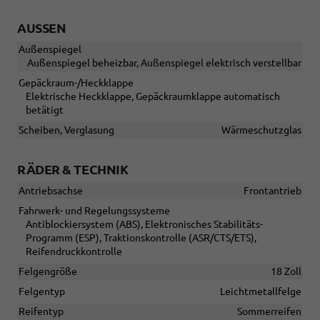
AUSSEN
Außenspiegel
Außenspiegel beheizbar, Außenspiegel elektrisch verstellbar
Gepäckraum-/Heckklappe
Elektrische Heckklappe, Gepäckraumklappe automatisch
betätigt
Scheiben, Verglasung
Wärmeschutzglas
RÄDER & TECHNIK
Antriebsachse
Frontantrieb
Fahrwerk- und Regelungssysteme
Antiblockiersystem (ABS), Elektronisches Stabilitäts-
Programm (ESP), Traktionskontrolle (ASR/CTS/ETS),
Reifendruckkontrolle
Felgengröße
18 Zoll
Felgentyp
Leichtmetallfelge
Reifentyp
Sommerreifen