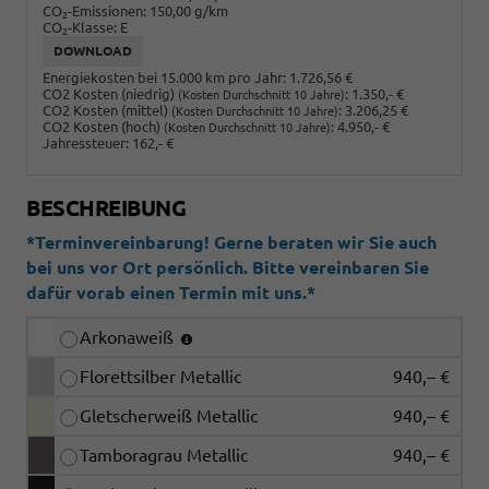
CO
-Emissionen:
150,00 g/km
2
CO
-Klasse:
E
2
DOWNLOAD
Energiekosten bei 15.000 km pro Jahr:
1.726,56 €
CO2 Kosten (niedrig)
:
1.350,- €
(Kosten Durchschnitt 10 Jahre)
CO2 Kosten (mittel)
:
3.206,25 €
(Kosten Durchschnitt 10 Jahre)
CO2 Kosten (hoch)
:
4.950,- €
(Kosten Durchschnitt 10 Jahre)
Jahressteuer:
162,- €
BESCHREIBUNG
*Terminvereinbarung! Gerne beraten wir Sie auch
bei uns vor Ort persönlich. Bitte vereinbaren Sie
dafür vorab einen Termin mit uns.*
Arkonaweiß
Florettsilber Metallic
940,– €
Gletscherweiß Metallic
940,– €
Tamboragrau Metallic
940,– €