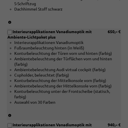
S-Schriftzug
Dachhimmel Stoff schwarz
(nur
in
Interieurapplikationen Vanadiumoptik mit
650,– €
Verbindung
Ambiente-Lichtpaket plus
mit
Interieurapplikationen Vanadiumoptik
[5MB]
Fußraumbeleuchtung hinten (in Weiß)
Dekoreinlagen
Konturbeleuchtung der Türen vorn und hinten (farbig)
Aluminium
Ambientebeleuchtung der Türflächen vorn und hinten
matt
(farbig)
gebürstet
Ambientebeleuchtung Audi virtual cockpit (farbig)
oder
Cupholder, beleuchtet (farbig)
[5MK]
Konturbeleuchtung der Mittelkonsole vorn (farbig)
Dekoreinlagen
Ambientebeleuchtung der Mittelkonsole vorn (farbig)
Carbon
Konturbeleuchtung unter der Frontscheibe (statisch,
Mikro-
farbig)
Köper
Auswahl von 30 Farben
Struktur)
(nur
in
Interieurapplikationen Vanadiumoptik mit
940,– €
Verbindung