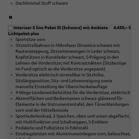
Dachhimmel Stoff schwarz
Holz
Nussbaum
braun
(nur
naturell
in
und
Interiuer S line Paket III (Schwarz) mit Ambiete
4.450,– €
Verbindung
[4D3]
Lichtpaket plus
mit
Sitzbelüftung
Sportsitze vorn
[5MC]
vorn)
Sitzmittelbahnen in Mikrofaser Dinamica schwarz mit
Dekoreinlagen
Rautensteppung, Sitzseitenwangen in Leder schwarz,
Holz
Kopfstützen in Kunstleder schwarz, S-Prägung in den
Linde
Lehnen der Vordersitze; mit Kontrastnähten (Sitzbezüge
Sediment
im Fond optisch an die Vordersitze angepasst)
silbergrau
Vordersitze elektrisch einstellbar in Sitzhöhe,
naturell
Sitzlängsposition, Sitz- und Lehnenneigung sowie
oder
manuelle Einstellung der Oberschenkelauflage
[5MF]
4-Wege-Lendenwirbelstütze für die Vordersitze, elektrisch
Dekoreinlagen
Akzentflächen und Bedientasten schwarz glänzend für
Aluminium
Elemente in der Instrumententafel, den Türverkleidungen
matt
vorn und der Mittelkonsole
gebürstet
Sportlederlenkrad, 3-Speichen, oben und unten abgeflacht,
silber
mit Multifunktion und Schaltwippen, S-Emblem
oder
Pedalerie und Fußstütze in Edelstahl
[5TK]
Einstiegsleisten mit Aluminiumeinlegern vorn, beleuchtet,
Dekoreinlagen