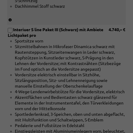
S-Schriftzug
Holz
Dachhimmel Stoff schwarz
Nussbaum
braun
naturell
(nur
und
in
[4D3]
Interiuer S line Paket III (Schwarz) mit Ambiete
4.740,– €
Verbindung
Sitzbelüftung
Lichtpaket pro
mit
vorn)
Sportsitze vorn
[5MB]
Sitzmittelbahnen in Mikrofaser Dinamica schwarz mit
Dekoreinlagen
Rautensteppung, Sitzseitenwangen in Leder schwarz,
Aluminium
Kopfstützen in Kunstleder schwarz, S-Prägung in den
matt
Lehnen der Vordersitze; mit Kontrastnähten (Sitzbezüge
gebürstet
im Fond optisch an die Vordersitze angepasst)
oder
Vordersitze elektrisch einstellbar in Sitzhöhe,
[5MK]
Sitzlängsposition, Sitz- und Lehnenneigung sowie
Dekoreinlagen
manuelle Einstellung der Oberschenkelauflage
Carbon
4-Wege-Lendenwirbelstütze für die Vordersitze, elektrisch
Mikro-
Akzentflächen und Bedientasten schwarz glänzend für
Köper
Elemente in der Instrumententafel, den Türverkleidungen
Struktur)
vorn und der Mittelkonsole
Sportlederlenkrad, 3-Speichen, oben und unten abgeflacht,
mit Multifunktion und Schaltwippen, S-Emblem
Pedalerie und Fußstütze in Edelstahl
Einstiegsleisten mit Aluminiumeinlegern vorn, beleuchtet,