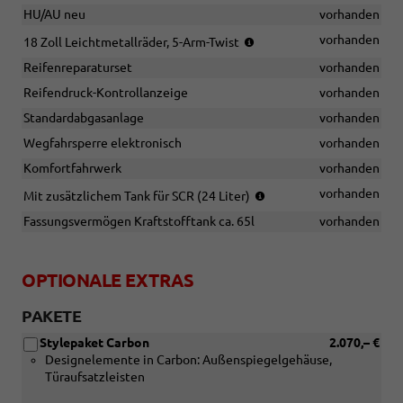
HU/AU neu
vorhanden
(Bereifung
vorhanden
18 Zoll Leichtmetallräder, 5-Arm-Twist
235/60
Reifenreparaturset
vorhanden
R18)
Reifendruck-Kontrollanzeige
vorhanden
Standardabgasanlage
vorhanden
Wegfahrsperre elektronisch
vorhanden
Komfortfahrwerk
vorhanden
(nur
vorhanden
Mit zusätzlichem Tank für SCR (24 Liter)
in
Fassungsvermögen Kraftstofftank ca. 65l
vorhanden
Verbindung
mit
TDI
OPTIONALE EXTRAS
quattro)
PAKETE
Stylepaket Carbon
2.070,– €
Designelemente in Carbon: Außenspiegelgehäuse,
Türaufsatzleisten