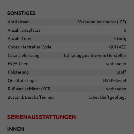
SONSTIGES
Antriebsart
Verbrennungsmotor (ICE)
Anzahl Sitzplätze
5
Anzahl Türen
5-türig
Codes: Hersteller-Code
GUN AZG
Garantieleistung
Fahrzeuggarantie vom Hersteller
HU/AU neu
vorhanden
Polsterung
Stoff
Qualitätssiegel
BVFK-Siegel
Rußpartikelfilter / SCR
vorhanden
Zustand, Beschaffenheit
Scheckheftgepflegt
SERIENAUSSTATTUNGEN
INNEN