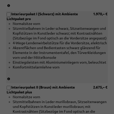
oder
(nur
[PWF]
in
oder
Interieurpaket I (Schwarz) mit Ambiente
1.970,– €
Verbindung
[PWT]
Lichtpaket pro
mit
Interieurpaket
Normalsitze vorn
[5MC]
)
Sitzmittelbahnen in Leder schwarz, Sitzseitenwangen und
Dekoreinlagen
Kopfstützen in Kunstleder schwarz; mit Kontrastnähten
Holz
(Sitzbezüge im Fond optisch an die Vordersitze angepasst)
Linde
4-Wege-Lendenwirbelstütze für die Vordersitze, elektrisch
Sediment
Akzentflächen und Bedientasten schwarz glänzend für
silbergrau
Elemente in der Instrumententafel, den Türverkleidungen
naturell
vorn und der Mittelkonsole
oder
Einstiegsleisten mit Aluminiumeinlegern vorn, beleuchtet
[5MF]
Komfortmittelarmlehne vorn
Dekoreinlagen
Aluminium
matt
(nur
gebürstet
in
silber
Interieurpaket II (Braun) mit Ambiente
2.675,– €
Verbindung
oder
Lichtpaket plus
mit
[5TK]
Normalsitze vorn
[5MC]
Dekoreinlagen
Sitzmittelbahnen in Leder murillobraun, Sitzseitenwangen
Dekoreinlagen
Holz
und Kopfstützen in Kunstleder murillobraun; mit
Holz
Nussbaum
Kontrastnähten (Sitzbezüge im Fond optisch an die
Linde