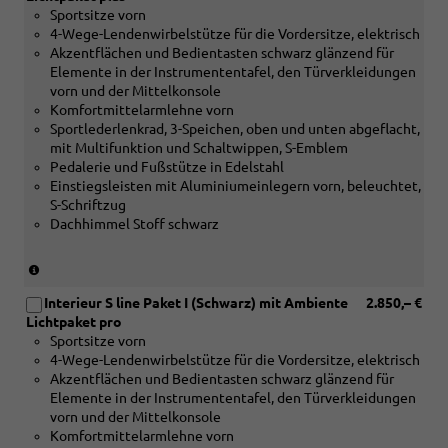
Interieur
Sportsitze vorn
[PWK]
S
4-Wege-Lendenwirbelstütze für die Vordersitze, elektrisch
Interieur
line
Akzentflächen und Bedientasten schwarz glänzend für
S
Paket
Elemente in der Instrumententafel, den Türverkleidungen
line
I
vorn und der Mittelkonsole
Paket
oder
Komfortmittelarmlehne vorn
I
[PWL]
Sportlederlenkrad, 3-Speichen, oben und unten abgeflacht,
oder
Interieur
mit Multifunktion und Schaltwippen, S-Emblem
[PWL]
S
Pedalerie und Fußstütze in Edelstahl
Interieur
line
Einstiegsleisten mit Aluminiumeinlegern vorn, beleuchtet,
S
Paket
S-Schriftzug
line
II
Dachhimmel Stoff schwarz
Paket
oder
II
[PWN]
oder
Interieur
(nur
[PWN]
S
in
Interieur
Interieur S line Paket I (Schwarz) mit Ambiente
2.850,– €
line
Verbindung
S
Lichtpaket pro
Paket
mit
line
Sportsitze vorn
III
[5MB]
Paket
4-Wege-Lendenwirbelstütze für die Vordersitze, elektrisch
oder
Dekoreinlagen
III
Akzentflächen und Bedientasten schwarz glänzend für
[PWO]
Aluminium
oder
Elemente in der Instrumententafel, den Türverkleidungen
Interieur
matt
[PWO]
vorn und der Mittelkonsole
S
gebürstet
Interieur
Komfortmittelarmlehne vorn
line
oder