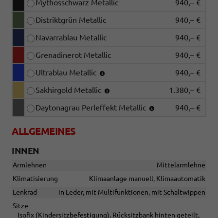
Mythosschwarz Metallic
940,– €
Distriktgrün Metallic
940,– €
Navarrablau Metallic
940,– €
Grenadinerot Metallic
940,– €
Ultrablau Metallic
940,– €
Sakhirgold Metallic
1.380,– €
Daytonagrau Perleffekt Metallic
940,– €
ALLGEMEINES
INNEN
Armlehnen
Mittelarmlehne
Klimatisierung
Klimaanlage manuell, Klimaautomatik
Lenkrad
in Leder, mit Multifunktionen, mit Schaltwippen
Sitze
Isofix (Kindersitzbefestigung), Rücksitzbank hinten geteilt,