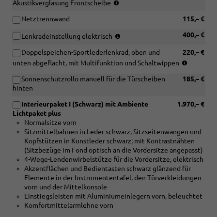
(nur
mit
Akustikverglasung Frontscheibe
Interieurpaket
matt
in
[PQ1]
V
gebürstet
Netztrennwand
115,– €
Verbindung
Tech
oder
oder
mit
Paket
[PWF]
[5MK]
(nur
400,– €
Lenkradeinstellung elektrisch
[PQ3]
oder
Interieurpaket
Dekoreinlagen
in
Tech
[PQ2]
VI
Carbon
Doppelspeichen-Sportlederlenkrad, oben und
220,– €
Verbindung
Pro
Tech
oder
Mikro-
(nur
mit
unten abgeflacht, mit Multifunktion und Schaltwippen
Paket
Plus
[PWT]
Köper
in
[PQ3]
und
Paket
Interieurpaket
Struktur
Sonnenschutzrollo manuell für die Türscheiben
185,– €
Verbindu
Tech
[9ZE]
oder
VII
und
hinten
mit
Pro
Telefonablage
[PQ3]
oder
[QE1]
S-
Paket)
mit
Tech
Interieurpaket I (Schwarz) mit Ambiente
1.970,– €
[PWL]
Ablage-
Line
induktivr
Pro
Lichtpaket plus
Interieur
und
Interieur
Ladefunktion)
Paket
Normalsitze vorn
S
Gepäckraumpaket
und
Sitzmittelbahnen in Leder schwarz, Sitzseitenwangen und
line
und
[PWA]
Kopfstützen in Kunstleder schwarz; mit Kontrastnähten
Paket
[4D3]
oder
(Sitzbezüge im Fond optisch an die Vordersitze angepasst)
II
Sitzbelüftung
[PWB]
4-Wege-Lendenwirbelstütze für die Vordersitze, elektrisch
oder
vorn
oder
Akzentflächen und Bedientasten schwarz glänzend für
[PWO]
[PWC]
Elemente in der Instrumententafel, den Türverkleidungen
Interieur
oder
vorn und der Mittelkonsole
S
[PWD]
Einstiegsleisten mit Aluminiumeinlegern vorn, beleuchtet
line
oder
Komfortmittelarmlehne vorn
Paket
[PWE]
IV)