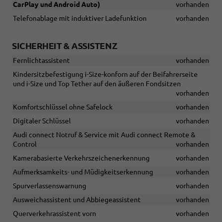
CarPlay und Android Auto)
vorhanden
Telefonablage mit induktiver Ladefunktion
vorhanden
SICHERHEIT & ASSISTENZ
Fernlichtassistent
vorhanden
Kindersitzbefestigung i-Size-konforn auf der Beifahrerseite
und i-Size und Top Tether auf den äußeren Fondsitzen
vorhanden
Komfortschlüssel ohne Safelock
vorhanden
Digitaler Schlüssel
vorhanden
Audi connect Notruf & Service mit Audi connect Remote &
Control
vorhanden
Kamerabasierte Verkehrszeichenerkennung
vorhanden
Aufmerksamkeits- und Müdigkeitserkennung
vorhanden
Spurverlassenswarnung
vorhanden
Ausweichassistent und Abbiegeassistent
vorhanden
Querverkehrassistent vorn
vorhanden