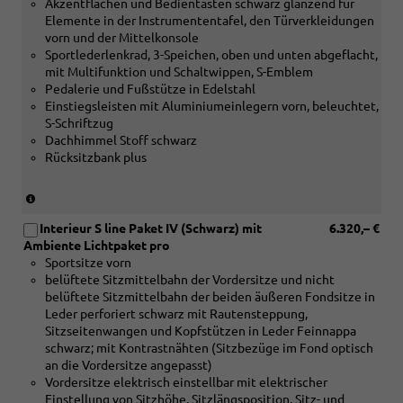
Akzentflächen und Bedientasten schwarz glänzend für
oder
[PWF]
Elemente in der Instrumententafel, den Türverkleidungen
[PWE]
Interieurpakt
vorn und der Mittelkonsole
Interieurpaket
VI
Sportlederlenkrad, 3-Speichen, oben und unten abgeflacht,
V
oder
mit Multifunktion und Schaltwippen, S-Emblem
oder
[PWT]
Pedalerie und Fußstütze in Edelstahl
[PWF]
Interieurpaket
Einstiegsleisten mit Aluminiumeinlegern vorn, beleuchtet,
interieurpaket
VII
S-Schriftzug
VI
(nicht
Dachhimmel Stoff schwarz
oder
in
Rücksitzbank plus
[PWT]
Verbindung
Interieurpaket
mit
VII)
[PWD]
(nur
Interieurpaket
in
Interieur S line Paket IV (Schwarz) mit
6.320,– €
IV
Verbindung
Ambiente Lichtpaket pro
oder
mit
Sportsitze vorn
[PWW]
[5MB]
belüftete Sitzmittelbahn der Vordersitze und nicht
Interieurpaket
Dekoreinlagen
belüftete Sitzmittelbahn der beiden äußeren Fondsitze in
VIII)
Aluminium
Leder perforiert schwarz mit Rautensteppung,
matt
Sitzseitenwangen und Kopfstützen in Leder Feinnappa
gebürstet
schwarz; mit Kontrastnähten (Sitzbezüge im Fond optisch
oder
an die Vordersitze angepasst)
[5MK]
Vordersitze elektrisch einstellbar mit elektrischer
Dekoreinlagen
Einstellung von Sitzhöhe, Sitzlängsposition, Sitz- und
Carbon