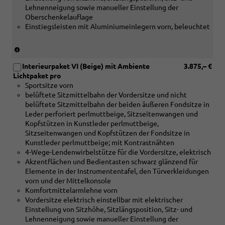
Lehnenneigung sowie manueller Einstellung der
Oberschenkelauflage
Einstiegsleisten mit Aluminiumeinlegern vorn, beleuchtet
(nur
in
Interieurpaket VI (Beige) mit Ambiente
3.875,– €
Verbindung
Lichtpaket pro
mit
Sportsitze vorn
[5MC]
belüftete Sitzmittelbahn der Vordersitze und nicht
Dekoreinlagen
belüftete Sitzmittelbahn der beiden äußeren Fondsitze in
Holz
Leder perforiert perlmuttbeige, Sitzseitenwangen und
Linde
Kopfstützen in Kunstleder perlmuttbeige,
Sediment
Sitzseitenwangen und Kopfstützen der Fondsitze in
silbergrau
Kunstleder perlmuttbeige; mit Kontrastnähten
naturell
4-Wege-Lendenwirbelstütze für die Vordersitze, elektrisch
oder
Akzentflächen und Bedientasten schwarz glänzend für
[5MF]
Elemente in der Instrumententafel, den Türverkleidungen
Dekoreinlagen
vorn und der Mittelkonsole
Aluminium
Komfortmittelarmlehne vorn
matt
Vordersitze elektrisch einstellbar mit elektrischer
gebürstet
Einstellung von Sitzhöhe, Sitzlängsposition, Sitz- und
silber
Lehnenneigung sowie manueller Einstellung der
oder