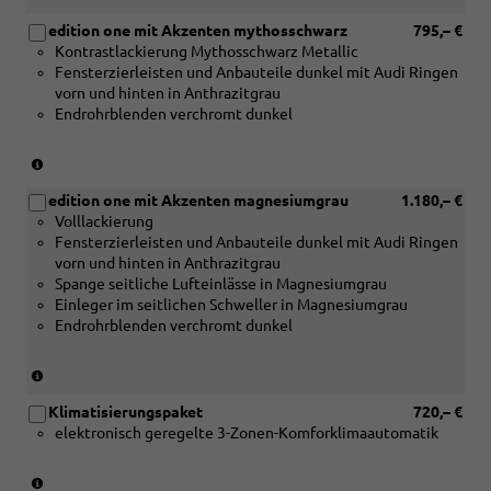
edition one mit Akzenten mythosschwarz
795,– €
Kontrastlackierung Mythosschwarz Metallic
Fensterzierleisten und Anbauteile dunkel mit Audi Ringen
vorn und hinten in Anthrazitgrau
Endrohrblenden verchromt dunkel
(nur
in
edition one mit Akzenten magnesiumgrau
1.180,– €
Verbindung
Volllackierung
mit
Fensterzierleisten und Anbauteile dunkel mit Audi Ringen
[PY2]
vorn und hinten in Anthrazitgrau
Exterieur
Spange seitliche Lufteinlässe in Magnesiumgrau
S
Einleger im seitlichen Schweller in Magnesiumgrau
line
Endrohrblenden verchromt dunkel
und
[6FJ]
Außenspiegelgehäuse
(nur
schwarz)
in
Klimatisierungspaket
720,– €
Verbindung
elektronisch geregelte 3-Zonen-Komforklimaautomatik
mit
[PY2]
Exterieur
(nur