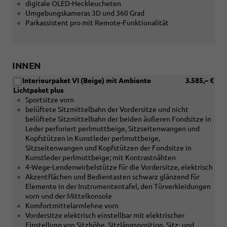
digitale OLED-Heckleucheten
in
Umgebungskameras 3D und 360 Grad
Verbindung
Parkassistent pro mit Remote-Funktionalität
mit
[PWD]
Inteieurpaket
IV)
INNEN
Interieurpaket VI (Beige) mit Ambiente
3.585,– €
Lichtpaket plus
Sportsitze vorn
belüftete Sitzmittelbahn der Vordersitze und nicht
belüftete Sitzmittelbahn der beiden äußeren Fondsitze in
Leder perforiert perlmuttbeige, Sitzseitenwangen und
Kopfstützen in Kunstleder perlmuttbeige,
Sitzseitenwangen und Kopfstützen der Fondsitze in
Kunstleder perlmuttbeige; mit Kontrastnähten
4-Wege-Lendenwirbelstütze für die Vordersitze, elektrisch
Akzentflächen und Bedientasten schwarz glänzend für
Elemente in der Instrumententafel, den Türverkleidungen
vorn und der Mittelkonsole
Komfortmittelarmlehne vorn
Vordersitze elektrisch einstellbar mit elektrischer
Einstellung von Sitzhöhe, Sitzlängsposition, Sitz- und