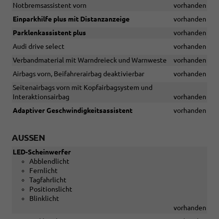
Notbremsassistent vorn
vorhanden
Einparkhilfe plus mit Distanzanzeige
vorhanden
Parklenkassistent plus
vorhanden
Audi drive select
vorhanden
Verbandmaterial mit Warndreieck und Warnweste
vorhanden
Airbags vorn, Beifahrerairbag deaktivierbar
vorhanden
Seitenairbags vorn mit Kopfairbagsystem und
Interaktionsairbag
vorhanden
Adaptiver Geschwindigkeitsassistent
vorhanden
AUSSEN
LED-Scheinwerfer
Abblendlicht
Fernlicht
Tagfahrlicht
Positionslicht
Blinklicht
vorhanden