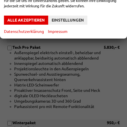
für die Sie uns Ihr Einverständnis geben. Sie können Ihre Einwilligung
Spurwechsel- und Ausstiegswarnung,
jederzeit mit Wirkung für die Zukunft widerrufen.
Querverkehrassistent hinten
Matrix-LED-Scheinwerfer
ALLE AKZEPTIEREN
EINSTELLUNGEN
Umgebungskamera
Adaptiver Fahrassistent plus
Proaktiver Insassenschutz Front, Seite und Heck
Datenschutzerklärung
Impressum
Tech Pro Paket
5.830,– €
Außenspiegel elektrisch einstell-, beheizbar und
anklappbar, beidseitig automatisch abblendend
Innenspiegel automatisch abblendend
Projektionsleuchte in den Außenspiegeln
Spurwechsel- und Ausstiegswarnung,
Querverkehrassistent hinten
Matrix-LED-Scheinwerfer
Proaktiver Insassenschutz Front, Seite und Heck
digitale OLED-Heckleucheten
Umgebungskameras 3D und 360 Grad
Parkassistent pro mit Remote-Funktionalität
Winterpaket
950,– €