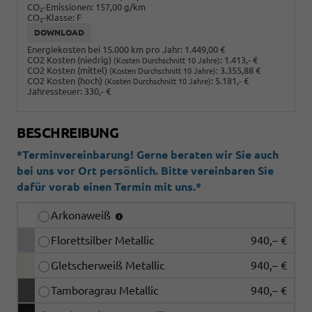
CO
-Emissionen:
157,00 g/km
2
CO
-Klasse:
F
2
DOWNLOAD
Energiekosten bei 15.000 km pro Jahr:
1.449,00 €
CO2 Kosten (niedrig)
:
1.413,- €
(Kosten Durchschnitt 10 Jahre)
CO2 Kosten (mittel)
:
3.355,88 €
(Kosten Durchschnitt 10 Jahre)
CO2 Kosten (hoch)
:
5.181,- €
(Kosten Durchschnitt 10 Jahre)
Jahressteuer:
330,- €
BESCHREIBUNG
*Terminvereinbarung! Gerne beraten wir Sie auch
bei uns vor Ort persönlich. Bitte vereinbaren Sie
dafür vorab einen Termin mit uns.*
Arkonaweiß
Florettsilber Metallic
940,– €
Gletscherweiß Metallic
940,– €
Tamboragrau Metallic
940,– €