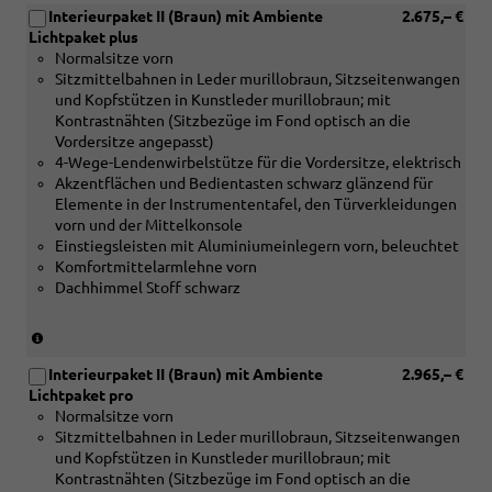
silber
Interieurpaket II (Braun) mit Ambiente
2.675,– €
Verbindung
oder
Lichtpaket plus
mit
[5TK]
Normalsitze vorn
[5MC]
Dekoreinlagen
Sitzmittelbahnen in Leder murillobraun, Sitzseitenwangen
Dekoreinlagen
Holz
und Kopfstützen in Kunstleder murillobraun; mit
Holz
Nussbaum
Kontrastnähten (Sitzbezüge im Fond optisch an die
Linde
braun
Vordersitze angepasst)
Sediment
naturell)
4-Wege-Lendenwirbelstütze für die Vordersitze, elektrisch
silbergrau
Akzentflächen und Bedientasten schwarz glänzend für
naturell
Elemente in der Instrumententafel, den Türverkleidungen
oder
vorn und der Mittelkonsole
[5MF]
Einstiegsleisten mit Aluminiumeinlegern vorn, beleuchtet
Dekoreinlagen
Komfortmittelarmlehne vorn
Aluminium
Dachhimmel Stoff schwarz
matt
gebürstet
silber
(nur
oder
in
[5TK]
Interieurpaket II (Braun) mit Ambiente
2.965,– €
Verbindung
Dekoreinlagen
Lichtpaket pro
mit
Holz
Normalsitze vorn
[5MC]
Nussbaum
Sitzmittelbahnen in Leder murillobraun, Sitzseitenwangen
Dekoreinlagen
braun
und Kopfstützen in Kunstleder murillobraun; mit
Holz
naturell)
Kontrastnähten (Sitzbezüge im Fond optisch an die
Linde