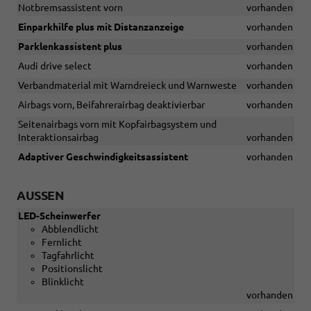
Notbremsassistent vorn
vorhanden
Einparkhilfe plus mit Distanzanzeige
vorhanden
Parklenkassistent plus
vorhanden
Audi drive select
vorhanden
Verbandmaterial mit Warndreieck und Warnweste
vorhanden
Airbags vorn, Beifahrerairbag deaktivierbar
vorhanden
Seitenairbags vorn mit Kopfairbagsystem und
Interaktionsairbag
vorhanden
Adaptiver Geschwindigkeitsassistent
vorhanden
AUSSEN
LED-Scheinwerfer
Abblendlicht
Fernlicht
Tagfahrlicht
Positionslicht
Blinklicht
vorhanden