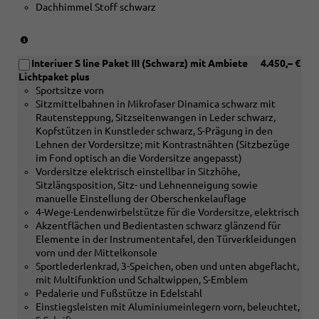
Dachhimmel Stoff schwarz
Holz
Nussbaum
braun
(nur
naturell
in
und
Interiuer S line Paket III (Schwarz) mit Ambiete
4.450,– €
Verbindung
[4D3]
Lichtpaket plus
mit
Sitzbelüftung
Sportsitze vorn
[5MC]
vorn)
Sitzmittelbahnen in Mikrofaser Dinamica schwarz mit
Dekoreinlagen
Rautensteppung, Sitzseitenwangen in Leder schwarz,
Holz
Kopfstützen in Kunstleder schwarz, S-Prägung in den
Linde
Lehnen der Vordersitze; mit Kontrastnähten (Sitzbezüge
Sediment
im Fond optisch an die Vordersitze angepasst)
silbergrau
Vordersitze elektrisch einstellbar in Sitzhöhe,
naturell
Sitzlängsposition, Sitz- und Lehnenneigung sowie
oder
manuelle Einstellung der Oberschenkelauflage
[5MF]
4-Wege-Lendenwirbelstütze für die Vordersitze, elektrisch
Dekoreinlagen
Akzentflächen und Bedientasten schwarz glänzend für
Aluminium
Elemente in der Instrumententafel, den Türverkleidungen
matt
vorn und der Mittelkonsole
gebürstet
Sportlederlenkrad, 3-Speichen, oben und unten abgeflacht,
silber
mit Multifunktion und Schaltwippen, S-Emblem
oder
Pedalerie und Fußstütze in Edelstahl
[5TK]
Einstiegsleisten mit Aluminiumeinlegern vorn, beleuchtet,
Dekoreinlagen