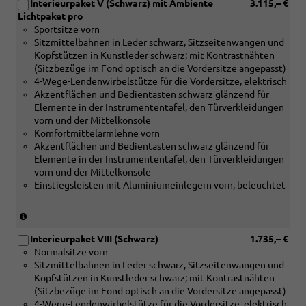
Interieurpaket V (Schwarz) mit Ambiente
3.115,– €
Verbindung
Lichtpaket pro
mit
Sportsitze vorn
[5MC]
Sitzmittelbahnen in Leder schwarz, Sitzseitenwangen und
Dekoreinlagen
Kopfstützen in Kunstleder schwarz; mit Kontrastnähten
Holz
(Sitzbezüge im Fond optisch an die Vordersitze angepasst)
Linde
4-Wege-Lendenwirbelstütze für die Vordersitze, elektrisch
Sediment
Akzentflächen und Bedientasten schwarz glänzend für
silbergrau
Elemente in der Instrumententafel, den Türverkleidungen
naturell
vorn und der Mittelkonsole
oder
Komfortmittelarmlehne vorn
[5MF]
Akzentflächen und Bedientasten schwarz glänzend für
Dekoreinlagen
Elemente in der Instrumententafel, den Türverkleidungen
Aluminium
vorn und der Mittelkonsole
matt
Einstiegsleisten mit Aluminiumeinlegern vorn, beleuchtet
gebürstet
silber
oder
(nur
[5TK]
in
Dekoreinlagen
Interieurpaket VIII (Schwarz)
1.735,– €
Verbindung
Holz
Normalsitze vorn
mit
Nussbaum
Sitzmittelbahnen in Leder schwarz, Sitzseitenwangen und
[5MC]
braun
Kopfstützen in Kunstleder schwarz; mit Kontrastnähten
Dekoreinlagen
naturell)
(Sitzbezüge im Fond optisch an die Vordersitze angepasst)
Holz
4-Wege-Lendenwirbelstütze für die Vordersitze, elektrisch
Linde