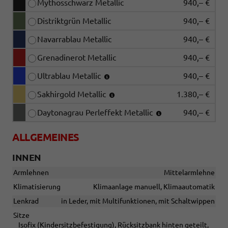
Mythosschwarz Metallic
940,– €
Distriktgrün Metallic
940,– €
Navarrablau Metallic
940,– €
Grenadinerot Metallic
940,– €
Ultrablau Metallic
940,– €
Sakhirgold Metallic
1.380,– €
Daytonagrau Perleffekt Metallic
940,– €
ALLGEMEINES
INNEN
Armlehnen
Mittelarmlehne
Klimatisierung
Klimaanlage manuell, Klimaautomatik
Lenkrad
in Leder, mit Multifunktionen, mit Schaltwippen
Sitze
Isofix (Kindersitzbefestigung), Rücksitzbank hinten geteilt,