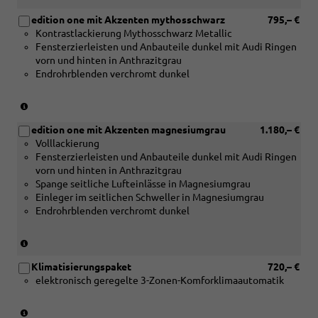
edition one mit Akzenten mythosschwarz
795,– €
Kontrastlackierung Mythosschwarz Metallic
Fensterzierleisten und Anbauteile dunkel mit Audi Ringen
vorn und hinten in Anthrazitgrau
Endrohrblenden verchromt dunkel
(nur
in
edition one mit Akzenten magnesiumgrau
1.180,– €
Verbindung
Volllackierung
mit
Fensterzierleisten und Anbauteile dunkel mit Audi Ringen
[PY2]
vorn und hinten in Anthrazitgrau
Exterieur
Spange seitliche Lufteinlässe in Magnesiumgrau
S
Einleger im seitlichen Schweller in Magnesiumgrau
line
Endrohrblenden verchromt dunkel
und
[6FJ]
Außenspiegelgehäuse
(nur
schwarz)
in
Klimatisierungspaket
720,– €
Verbindung
elektronisch geregelte 3-Zonen-Komforklimaautomatik
mit
[PY2]
Exterieur
(nur