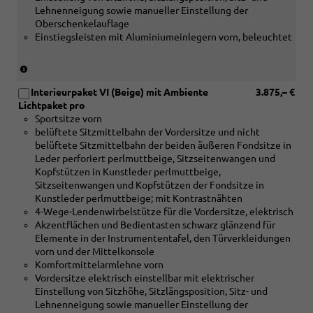
Lehnenneigung sowie manueller Einstellung der
V
Oberschenkelauflage
oder
Einstiegsleisten mit Aluminiumeinlegern vorn, beleuchtet
[PWF]
Interieurpaket
VI
(nur
oder
in
[PWT]
Interieurpaket VI (Beige) mit Ambiente
3.875,– €
Verbindung
Interieurpaket
Lichtpaket pro
mit
VII
Sportsitze vorn
[5MC]
oder
belüftete Sitzmittelbahn der Vordersitze und nicht
Dekoreinlagen
[PWW]
belüftete Sitzmittelbahn der beiden äußeren Fondsitze in
Holz
Interieurpaket
Leder perforiert perlmuttbeige, Sitzseitenwangen und
Linde
VIII)
Kopfstützen in Kunstleder perlmuttbeige,
Sediment
Sitzseitenwangen und Kopfstützen der Fondsitze in
silbergrau
(nicht
Kunstleder perlmuttbeige; mit Kontrastnähten
naturell
in
4-Wege-Lendenwirbelstütze für die Vordersitze, elektrisch
oder
Verbindung
Akzentflächen und Bedientasten schwarz glänzend für
[5MF]
mit
Elemente in der Instrumententafel, den Türverkleidungen
Dekoreinlagen
[PWD]
vorn und der Mittelkonsole
Aluminium
Inteieurpaket
Komfortmittelarmlehne vorn
matt
IV)
Vordersitze elektrisch einstellbar mit elektrischer
gebürstet
Einstellung von Sitzhöhe, Sitzlängsposition, Sitz- und
silber
Lehnenneigung sowie manueller Einstellung der
oder