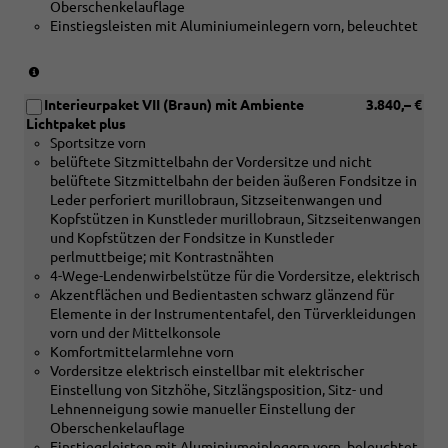
Oberschenkelauflage
[5TK]
Einstiegsleisten mit Aluminiumeinlegern vorn, beleuchtet
Dekoreinlagen
Holz
Nussbaum
(nur
braun
in
naturell
Interieurpaket VII (Braun) mit Ambiente
3.840,– €
Verbindung
und
Lichtpaket plus
mit
[4D3]
Sportsitze vorn
[5MC]
Sitzbelüftung
belüftete Sitzmittelbahn der Vordersitze und nicht
Dekoreinlagen
vorn)
belüftete Sitzmittelbahn der beiden äußeren Fondsitze in
Holz
Leder perforiert murillobraun, Sitzseitenwangen und
Linde
Kopfstützen in Kunstleder murillobraun, Sitzseitenwangen
Sediment
und Kopfstützen der Fondsitze in Kunstleder
silbergrau
perlmuttbeige; mit Kontrastnähten
naturell
4-Wege-Lendenwirbelstütze für die Vordersitze, elektrisch
oder
Akzentflächen und Bedientasten schwarz glänzend für
[5MF]
Elemente in der Instrumententafel, den Türverkleidungen
Dekoreinlagen
vorn und der Mittelkonsole
Aluminium
Komfortmittelarmlehne vorn
matt
Vordersitze elektrisch einstellbar mit elektrischer
gebürstet
Einstellung von Sitzhöhe, Sitzlängsposition, Sitz- und
silber
Lehnenneigung sowie manueller Einstellung der
oder
Oberschenkelauflage
[5TK]
Einstiegsleisten mit Aluminiumeinlegern vorn, beleuchtet