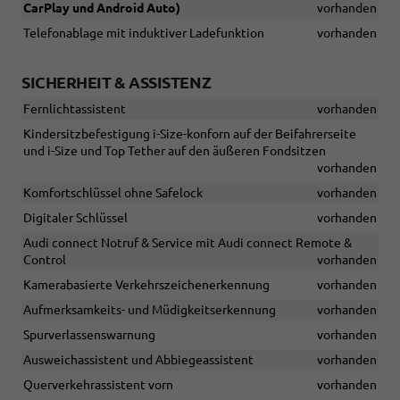
CarPlay und Android Auto)
vorhanden
Telefonablage mit induktiver Ladefunktion
vorhanden
SICHERHEIT & ASSISTENZ
Fernlichtassistent
vorhanden
Kindersitzbefestigung i-Size-konforn auf der Beifahrerseite
und i-Size und Top Tether auf den äußeren Fondsitzen
vorhanden
Komfortschlüssel ohne Safelock
vorhanden
Digitaler Schlüssel
vorhanden
Audi connect Notruf & Service mit Audi connect Remote &
Control
vorhanden
Kamerabasierte Verkehrszeichenerkennung
vorhanden
Aufmerksamkeits- und Müdigkeitserkennung
vorhanden
Spurverlassenswarnung
vorhanden
Ausweichassistent und Abbiegeassistent
vorhanden
Querverkehrassistent vorn
vorhanden