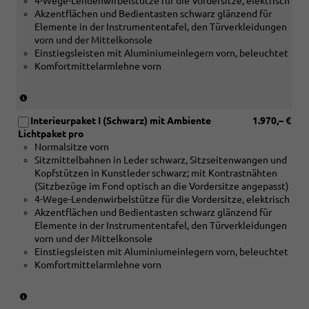
[PWB]
4-Wege-Lendenwirbelstütze für die Vordersitze, elektrisch
oder
interieurpaket
oder
VII)
oder
Akzentflächen und Bedientasten schwarz glänzend für
[PWO]
VI
[PWT]
[PWC]
Elemente in der Instrumententafel, den Türverkleidungen
Interieur
oder
Interieurpaket
oder
vorn und der Mittelkonsole
S
[PWT]
VII)
[PWD]
Einstiegsleisten mit Aluminiumeinlegern vorn, beleuchtet
line
Interieurpaket
oder
Komfortmittelarmlehne vorn
Paket
VII)
[PWE]
IV)
oder
(nur
[PWF]
in
oder
Interieurpaket I (Schwarz) mit Ambiente
1.970,– €
Verbindung
[PWT]
Lichtpaket pro
mit
Interieurpaket
Normalsitze vorn
[5MC]
)
Sitzmittelbahnen in Leder schwarz, Sitzseitenwangen und
Dekoreinlagen
Kopfstützen in Kunstleder schwarz; mit Kontrastnähten
Holz
(Sitzbezüge im Fond optisch an die Vordersitze angepasst)
Linde
4-Wege-Lendenwirbelstütze für die Vordersitze, elektrisch
Sediment
Akzentflächen und Bedientasten schwarz glänzend für
silbergrau
Elemente in der Instrumententafel, den Türverkleidungen
naturell
vorn und der Mittelkonsole
oder
Einstiegsleisten mit Aluminiumeinlegern vorn, beleuchtet
[5MF]
Komfortmittelarmlehne vorn
Dekoreinlagen
Aluminium
matt
(nur
gebürstet
in