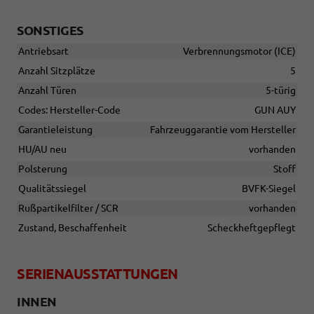
SONSTIGES
Antriebsart
Verbrennungsmotor (ICE)
Anzahl Sitzplätze
5
Anzahl Türen
5-türig
Codes: Hersteller-Code
GUN AUY
Garantieleistung
Fahrzeuggarantie vom Hersteller
HU/AU neu
vorhanden
Polsterung
Stoff
Qualitätssiegel
BVFK-Siegel
Rußpartikelfilter / SCR
vorhanden
Zustand, Beschaffenheit
Scheckheftgepflegt
SERIENAUSSTATTUNGEN
INNEN