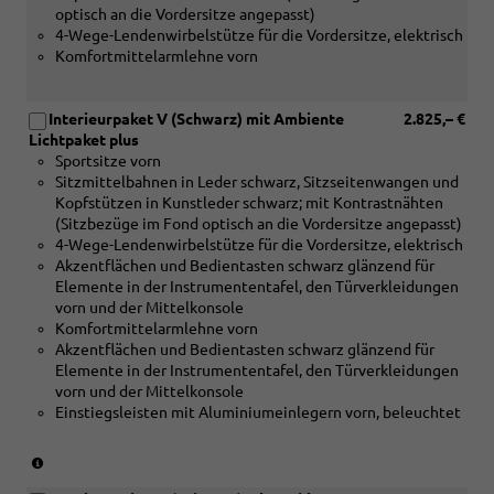
Nussbaum
optisch an die Vordersitze angepasst)
Holz
braun
4-Wege-Lendenwirbelstütze für die Vordersitze, elektrisch
Linde
naturell)
Komfortmittelarmlehne vorn
Sediment
silbergrau
naturell
Interieurpaket V (Schwarz) mit Ambiente
2.825,– €
oder
Lichtpaket plus
[5MF]
Sportsitze vorn
Dekoreinlagen
Sitzmittelbahnen in Leder schwarz, Sitzseitenwangen und
Aluminium
Kopfstützen in Kunstleder schwarz; mit Kontrastnähten
matt
(Sitzbezüge im Fond optisch an die Vordersitze angepasst)
gebürstet
4-Wege-Lendenwirbelstütze für die Vordersitze, elektrisch
silber
Akzentflächen und Bedientasten schwarz glänzend für
oder
Elemente in der Instrumententafel, den Türverkleidungen
[5TK]
vorn und der Mittelkonsole
Dekoreinlagen
Komfortmittelarmlehne vorn
Holz
Akzentflächen und Bedientasten schwarz glänzend für
Nussbaum
Elemente in der Instrumententafel, den Türverkleidungen
braun
vorn und der Mittelkonsole
naturell)
Einstiegsleisten mit Aluminiumeinlegern vorn, beleuchtet
(nur
in