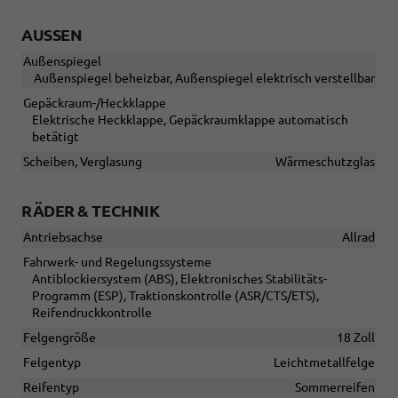
AUSSEN
Außenspiegel
Außenspiegel beheizbar, Außenspiegel elektrisch verstellbar
Gepäckraum-/Heckklappe
Elektrische Heckklappe, Gepäckraumklappe automatisch
betätigt
Scheiben, Verglasung
Wärmeschutzglas
RÄDER & TECHNIK
Antriebsachse
Allrad
Fahrwerk- und Regelungssysteme
Antiblockiersystem (ABS), Elektronisches Stabilitäts-
Programm (ESP), Traktionskontrolle (ASR/CTS/ETS),
Reifendruckkontrolle
Felgengröße
18 Zoll
Felgentyp
Leichtmetallfelge
Reifentyp
Sommerreifen