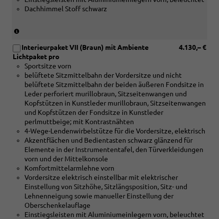
Dekoreinlagen
Dachhimmel Stoff schwarz
Holz
Nussbaum
braun
(nur
naturell
in
und
Interieurpaket VII (Braun) mit Ambiente
4.130,– €
Verbindung
[4D3]
Lichtpaket pro
mit
Sitzbelüftung
Sportsitze vorn
[5MC]
vorn)
belüftete Sitzmittelbahn der Vordersitze und nicht
Dekoreinlagen
belüftete Sitzmittelbahn der beiden äußeren Fondsitze in
Holz
Leder perforiert murillobraun, Sitzseitenwangen und
Linde
Kopfstützen in Kunstleder murillobraun, Sitzseitenwangen
Sediment
und Kopfstützen der Fondsitze in Kunstleder
silbergrau
perlmuttbeige; mit Kontrastnähten
naturell
4-Wege-Lendenwirbelstütze für die Vordersitze, elektrisch
oder
Akzentflächen und Bedientasten schwarz glänzend für
[5MF]
Elemente in der Instrumententafel, den Türverkleidungen
Dekoreinlagen
vorn und der Mittelkonsole
Aluminium
Komfortmittelarmlehne vorn
matt
Vordersitze elektrisch einstellbar mit elektrischer
gebürstet
Einstellung von Sitzhöhe, Sitzlängsposition, Sitz- und
silber
Lehnenneigung sowie manueller Einstellung der
oder
Oberschenkelauflage
[5TK]
Einstiegsleisten mit Aluminiumeinlegern vorn, beleuchtet
Dekoreinlagen