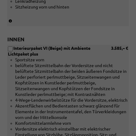
Lenkradheizung
Sitzheizung vorn und hinten
(nur
in
Verbindung
mit
INNEN
[PYC]
Interieurpaket VI (Beige) mit Ambiente
3.585,– €
Klimatisierungspaket
Lichtpaket plus
und
Sportsitze vorn
[PWA]
belüftete Sitzmittelbahn der Vordersitze und nicht
Interieurpaket
belüftete Sitzmittelbahn der beiden äußeren Fondsitze in
I
Leder perforiert perlmuttbeige, Sitzseitenwangen und
oder
Kopfstützen in Kunstleder perlmuttbeige,
[PWB]
Sitzseitenwangen und Kopfstützen der Fondsitze in
Interieurpaket
Kunstleder perlmuttbeige; mit Kontrastnähten
II
4-Wege-Lendenwirbelstütze für die Vordersitze, elektrisch
oder
Akzentflächen und Bedientasten schwarz glänzend für
[PWC]
Elemente in der Instrumententafel, den Türverkleidungen
Interieurpaket
vorn und der Mittelkonsole
III
Komfortmittelarmlehne vorn
oder
Vordersitze elektrisch einstellbar mit elektrischer
[PWE]
Einstellung von Sitzhöhe, Sitzlängsposition, Sitz- und
Interieurpaket