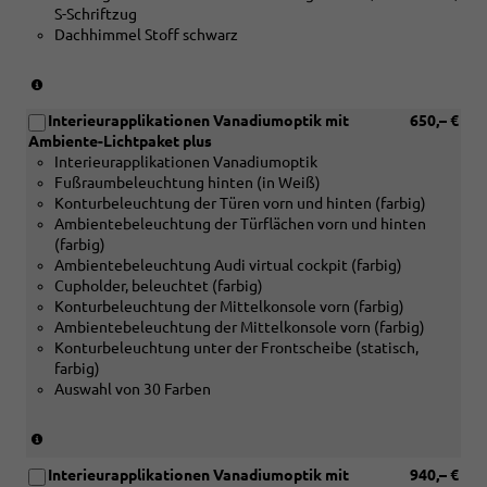
S-Schriftzug
Dachhimmel Stoff schwarz
(nur
in
Interieurapplikationen Vanadiumoptik mit
650,– €
Verbindung
Ambiente-Lichtpaket plus
mit
Interieurapplikationen Vanadiumoptik
[5MB]
Fußraumbeleuchtung hinten (in Weiß)
Dekoreinlagen
Konturbeleuchtung der Türen vorn und hinten (farbig)
Aluminium
Ambientebeleuchtung der Türflächen vorn und hinten
matt
(farbig)
gebürstet
Ambientebeleuchtung Audi virtual cockpit (farbig)
oder
Cupholder, beleuchtet (farbig)
[5MK]
Konturbeleuchtung der Mittelkonsole vorn (farbig)
Dekoreinlagen
Ambientebeleuchtung der Mittelkonsole vorn (farbig)
Carbon
Konturbeleuchtung unter der Frontscheibe (statisch,
Mikro-
farbig)
Köper
Auswahl von 30 Farben
Struktur)
(nur
in
Interieurapplikationen Vanadiumoptik mit
940,– €
Verbindung