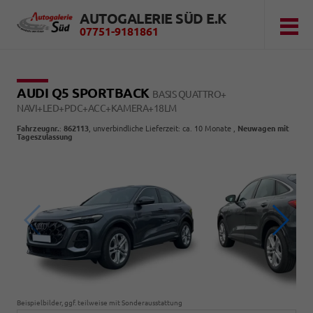
AUTOGALERIE SÜD E.K
07751-9181861
AUDI Q5 SPORTBACK
BASIS QUATTRO+
NAVI+LED+PDC+ACC+KAMERA+18LM
Fahrzeugnr.
:
862113
, unverbindliche Lieferzeit: ca. 10 Monate ,
Neuwagen mit
Tageszulassung
Beispielbilder, ggf. teilweise mit Sonderausstattung