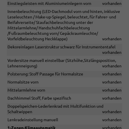
Einstiegsleisten mit Aluminiumeinlegern vorn
vorhanden
Innenbeleuchtung (LED-Dachmodul vorn und hinten, inklusive
Leseleuchten / Make-up-Spiegel, beleuchtet, für Fahrer- und
Beifahrerseite/ Staufachbeleuchtung unter der
Mittelarmlehne/ Handschuhfachbeleuchtung
/Fußraumbeleuchtung vorn/ Gepäckraumleuchte/
Vorfeldbeleuchtung Heckklappe)
vorhanden
Dekoreinlagen Laserstruktur schwarz für Instrumententafel
vorhanden
Vordersitze manuell einstellbar (Sitzhöhe,Sitzlängsposition,
Lehnenneigung)
vorhanden
Polsterung: Stoff Passage für Normalsitze
vorhanden
Normalsitze vorn
vorhanden
Mittelarmlehne vorn
vorhanden
Dachhimmel Stoff, Farbe spezifisch
vorhanden
Doppelspeichen-Lederlenkrad mit Multifunktion und
Schaltwippen
vorhanden
Lenkradeinstellung manuell
vorhanden
1-Zonen-Klimaautomatik
vorhanden