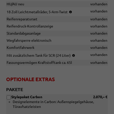
HU/AU neu
vorhanden
(Bereifung
vorhanden
18 Zoll Leichtmetallräder, 5-Arm-Twist
235/60
Reifenreparaturset
vorhanden
R18)
Reifendruck-Kontrollanzeige
vorhanden
Standardabgasanlage
vorhanden
Wegfahrsperre elektronisch
vorhanden
Komfortfahrwerk
vorhanden
(nur
vorhanden
Mit zusätzlichem Tank für SCR (24 Liter)
in
Fassungsvermögen Kraftstofftank ca. 65l
vorhanden
Verbindung
mit
TDI
OPTIONALE EXTRAS
quattro)
PAKETE
Stylepaket Carbon
2.070,– €
Designelemente in Carbon: Außenspiegelgehäuse,
Türaufsatzleisten