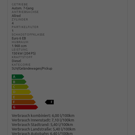
GETRIEBE
Autom. 7-Gang
ANTRIEBSACHSE
Allrad
ZYLINDER
4
PARTIKELFILTER
1
SCHADSTOFFKLASSE
Euro 6 EB
HUBRAUM
1.968 ccm
LEISTUNG
150 kW (204 PS)
KRAFTSTOFF
Diesel
KATEGORIE
SUV/Geländewagen/Pickup
Verbrauch kombiniert:
6,00 l/100km
Verbrauch Innenstadt:
7,10 l/100km
Verbrauch Stadtrand:
5,40 l/100km
Verbrauch Landstraße:
5,40 l/100km
Verbrauch Autobahn:
6,40 l/100km