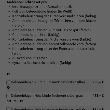
Ambiente-Lichtpaket pro
mit
Interieurapplikationen Vanadiumoptik
[PY2]
Fußraumbeleuchtung hinten (in Weiß)
S
Konturbeleuchtung der Türen vorn und hinten (farbig)
line
Ambientebeleuchtung der Türflächen vorn und hinten
Paket)
(farbig)
Ambientebeleuchtung Audi virtual cockpit (farbig)
Cupholder, beleuchtet (farbig)
Konturbeleuchtung der Mittelkonsole vorn (farbig)
Ambientebeleuchtung der Mittelkonsole vorn (farbig)
Konturbeleuchtung unter der Frontscheibe (statisch,
farbig)
Auswahl von 30 Farben
dynamisches Interaktionslicht (farbig)
(nur
in
Dekoreinlagen Aluminium matt gebürstet silber
250,– €
Verbindung
(nur
mit
in
[PY2]
Dekoreinlagen Holz Linde Sediment silbergrau
475,– €
Verbindung
S
(nur
mit
naturell
line
in
[PWA]
Paket)
(nur
475,– €
Verbindung
Dekoreinlagen Holz Nussbaum braun naturell