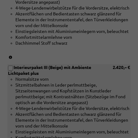
Vordersitze angepasst)
Sediment
4-Wege-Lendenwirbelstütze für die Vordersitze, elektrisch
silbergrau
Akzentflächen und Bedientasten schwarz glänzend für
naturell
Elemente in der Instrumententafel, den Türverkleidungen
oder
vorn und der Mittelkonsole
[5MF]
Einstiegsleisten mit Aluminiumeinlegern vorn, beleuchtet
Dekoreinlagen
Komfortmittelarmlehne vorn
Aluminium
Dachhimmel Stoff schwarz
matt
gebürstet
silber
(nur
oder
in
[5TK]
Interieurpaket III (Beige) mit Ambiente
2.420,– €
Verbindung
Dekoreinlagen
Lichtpaket plus
mit
Holz
Normalsitze vorn
[5MC]
Nussbaum
Sitzmittelbahnen in Leder perlmuttbeige,
Dekoreinlagen
braun
Sitzseitenwangen und Kopfstützen in Kunstleder
Holz
naturell)
perlmuttbeige; mit Kontrastnähten (Sitzbezüge im Fond
Linde
optisch an die Vordersitze angepasst)
Sediment
4-Wege-Lendenwirbelstütze für die Vordersitze, elektrisch
silbergrau
Akzentflächen und Bedientasten schwarz glänzend für
naturell
Elemente in der Instrumententafel, den Türverkleidungen
oder
vorn und der Mittelkonsole
[5MF]
Einstiegsleisten mit Aluminiumeinlegern vorn, beleuchtet
Dekoreinlagen
Komfortmittelarmlehne vorn