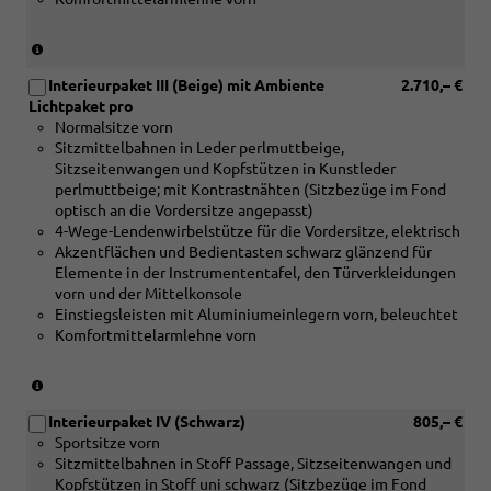
Aluminium
matt
gebürstet
(nur
silber
in
oder
Interieurpaket III (Beige) mit Ambiente
2.710,– €
Verbindung
[5TK]
Lichtpaket pro
mit
Dekoreinlagen
Normalsitze vorn
[5MC]
Holz
Sitzmittelbahnen in Leder perlmuttbeige,
Dekoreinlagen
Nussbaum
Sitzseitenwangen und Kopfstützen in Kunstleder
Holz
braun
perlmuttbeige; mit Kontrastnähten (Sitzbezüge im Fond
Linde
naturell)
optisch an die Vordersitze angepasst)
Sediment
4-Wege-Lendenwirbelstütze für die Vordersitze, elektrisch
silbergrau
Akzentflächen und Bedientasten schwarz glänzend für
naturell
Elemente in der Instrumententafel, den Türverkleidungen
oder
vorn und der Mittelkonsole
[5MF]
Einstiegsleisten mit Aluminiumeinlegern vorn, beleuchtet
Dekoreinlagen
Komfortmittelarmlehne vorn
Aluminium
matt
gebürstet
(nur
silber
in
oder
Interieurpaket IV (Schwarz)
805,– €
Verbindung
[5TK]
Sportsitze vorn
mit
Dekoreinlagen
Sitzmittelbahnen in Stoff Passage, Sitzseitenwangen und
[5MC]
Holz
Kopfstützen in Stoff uni schwarz (Sitzbezüge im Fond
Dekoreinlagen