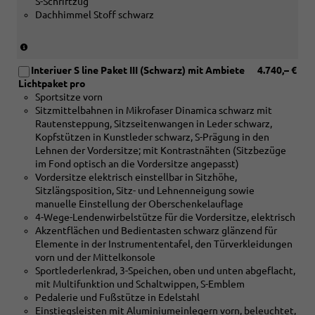
S-Schriftzug
Holz
Dachhimmel Stoff schwarz
Nussbaum
braun
naturell
(nur
und
in
[4D3]
Interiuer S line Paket III (Schwarz) mit Ambiete
4.740,– €
Verbindung
Sitzbelüftung
Lichtpaket pro
mit
vorn)
Sportsitze vorn
[5MB]
Sitzmittelbahnen in Mikrofaser Dinamica schwarz mit
Dekoreinlagen
Rautensteppung, Sitzseitenwangen in Leder schwarz,
Aluminium
Kopfstützen in Kunstleder schwarz, S-Prägung in den
matt
Lehnen der Vordersitze; mit Kontrastnähten (Sitzbezüge
gebürstet
im Fond optisch an die Vordersitze angepasst)
oder
Vordersitze elektrisch einstellbar in Sitzhöhe,
[5MK]
Sitzlängsposition, Sitz- und Lehnenneigung sowie
Dekoreinlagen
manuelle Einstellung der Oberschenkelauflage
Carbon
4-Wege-Lendenwirbelstütze für die Vordersitze, elektrisch
Mikro-
Akzentflächen und Bedientasten schwarz glänzend für
Köper
Elemente in der Instrumententafel, den Türverkleidungen
Struktur)
vorn und der Mittelkonsole
Sportlederlenkrad, 3-Speichen, oben und unten abgeflacht,
mit Multifunktion und Schaltwippen, S-Emblem
Pedalerie und Fußstütze in Edelstahl
Einstiegsleisten mit Aluminiumeinlegern vorn, beleuchtet,