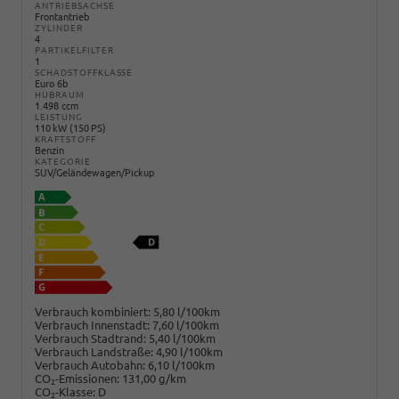
ANTRIEBSACHSE
Frontantrieb
ZYLINDER
4
PARTIKELFILTER
1
SCHADSTOFFKLASSE
Euro 6b
HUBRAUM
1.498 ccm
LEISTUNG
110 kW (150 PS)
KRAFTSTOFF
Benzin
KATEGORIE
SUV/Geländewagen/Pickup
Verbrauch kombiniert:
5,80 l/100km
Verbrauch Innenstadt:
7,60 l/100km
Verbrauch Stadtrand:
5,40 l/100km
Verbrauch Landstraße:
4,90 l/100km
Verbrauch Autobahn:
6,10 l/100km
CO
-Emissionen:
131,00 g/km
2
CO
-Klasse:
D
2