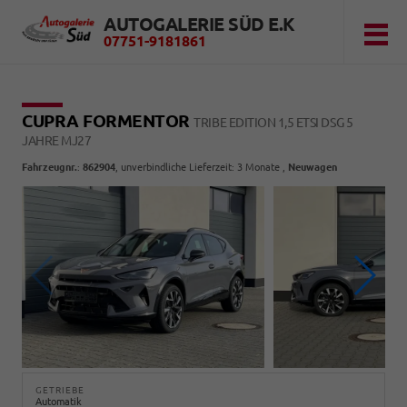
AUTOGALERIE SÜD E.K
07751-9181861
CUPRA FORMENTOR
TRIBE EDITION 1,5 ETSI DSG 5
JAHRE MJ27
Fahrzeugnr.
:
862904
, unverbindliche Lieferzeit:
3 Monate
,
Neuwagen
GETRIEBE
Automatik