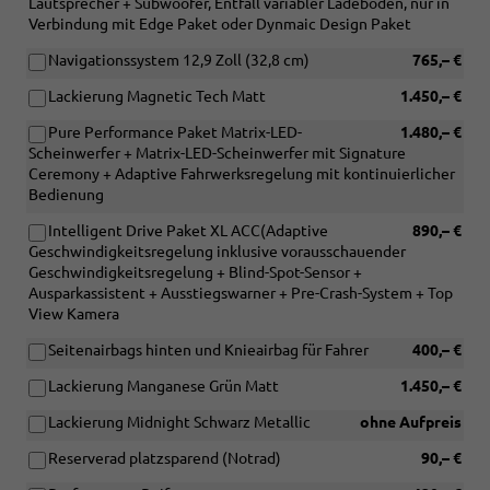
Lautsprecher + Subwoofer, Entfall variabler Ladeboden, nur in
Verbindung mit Edge Paket oder Dynmaic Design Paket
Navigationssystem 12,9 Zoll (32,8 cm)
765,– €
Lackierung Magnetic Tech Matt
1.450,– €
Pure Performance Paket Matrix-LED-
1.480,– €
Scheinwerfer + Matrix-LED-Scheinwerfer mit Signature
Ceremony + Adaptive Fahrwerksregelung mit kontinuierlicher
Bedienung
Intelligent Drive Paket XL ACC(Adaptive
890,– €
Geschwindigkeitsregelung inklusive vorausschauender
Geschwindigkeitsregelung + Blind-Spot-Sensor +
Ausparkassistent + Ausstiegswarner + Pre-Crash-System + Top
View Kamera
Seitenairbags hinten und Knieairbag für Fahrer
400,– €
Lackierung Manganese Grün Matt
1.450,– €
Lackierung Midnight Schwarz Metallic
ohne Aufpreis
Reserverad platzsparend (Notrad)
90,– €