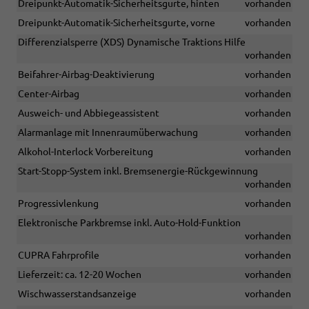
Dreipunkt-Automatik-Sicherheitsgurte, hinten
vorhanden
Dreipunkt-Automatik-Sicherheitsgurte, vorne
vorhanden
Differenzialsperre (XDS) Dynamische Traktions Hilfe
vorhanden
Beifahrer-Airbag-Deaktivierung
vorhanden
Center-Airbag
vorhanden
Ausweich- und Abbiegeassistent
vorhanden
Alarmanlage mit Innenraumüberwachung
vorhanden
Alkohol-Interlock Vorbereitung
vorhanden
Start-Stopp-System inkl. Bremsenergie-Rückgewinnung
vorhanden
Progressivlenkung
vorhanden
Elektronische Parkbremse inkl. Auto-Hold-Funktion
vorhanden
CUPRA Fahrprofile
vorhanden
Lieferzeit: ca. 12-20 Wochen
vorhanden
Wischwasserstandsanzeige
vorhanden