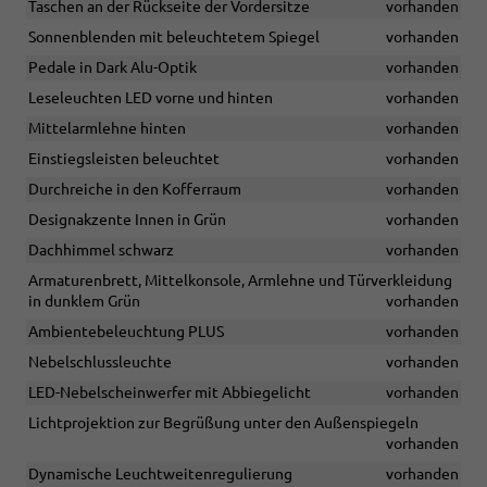
Taschen an der Rückseite der Vordersitze
vorhanden
Sonnenblenden mit beleuchtetem Spiegel
vorhanden
Pedale in Dark Alu-Optik
vorhanden
Leseleuchten LED vorne und hinten
vorhanden
Mittelarmlehne hinten
vorhanden
Einstiegsleisten beleuchtet
vorhanden
Durchreiche in den Kofferraum
vorhanden
Designakzente Innen in Grün
vorhanden
Dachhimmel schwarz
vorhanden
Armaturenbrett, Mittelkonsole, Armlehne und Türverkleidung
in dunklem Grün
vorhanden
Ambientebeleuchtung PLUS
vorhanden
Nebelschlussleuchte
vorhanden
LED-Nebelscheinwerfer mit Abbiegelicht
vorhanden
Lichtprojektion zur Begrüßung unter den Außenspiegeln
vorhanden
Dynamische Leuchtweitenregulierung
vorhanden