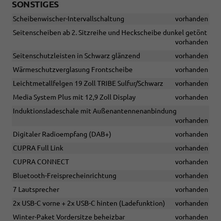
SONSTIGES
Scheibenwischer-Intervallschaltung
vorhanden
Seitenscheiben ab 2. Sitzreihe und Heckscheibe dunkel getönt
vorhanden
Seitenschutzleisten in Schwarz glänzend
vorhanden
Wärmeschutzverglasung Frontscheibe
vorhanden
Leichtmetallfelgen 19 Zoll TRIBE Sulfur/Schwarz
vorhanden
Media System Plus mit 12,9 Zoll Display
vorhanden
Induktionsladeschale mit Außenantennenanbindung
vorhanden
Digitaler Radioempfang (DAB+)
vorhanden
CUPRA Full Link
vorhanden
CUPRA CONNECT
vorhanden
Bluetooth-Freisprecheinrichtung
vorhanden
7 Lautsprecher
vorhanden
2x USB-C vorne + 2x USB-C hinten (Ladefunktion)
vorhanden
Winter-Paket Vordersitze beheizbar
vorhanden