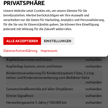
PRIVATSPHÄRE
Fensterheber elektrisch mit Komfortschaltung und
Abschaltsicherung
vorhanden
Unsere Website setzt Cookies ein, um unsere Dienste für Sie
bereitzustellen. Hierbei berücksichtigen wir Ihre Auswahl und
Climatronic (3-Zonen) mit Klimabedienteil hinten
vorhanden
verarbeiten nur die Daten für Marketing, Analytics und Personalisierung,
Adaptive Geschwindigkeitsregelung (ACC) bis 210 km/h
für die Sie uns Ihr Einverständnis geben. Sie können Ihre Einwilligung
vorhanden
jederzeit mit Wirkung für die Zukunft widerrufen.
Wegfahrsperre elektronisch
vorhanden
ALLE AKZEPTIEREN
EINSTELLUNGEN
Umfeldbeobachtungssystem Front Assist mit City-
Notbremsfunktion
vorhanden
Datenschutzerklärung
Impressum
Müdigkeits- und Ablenkungserkennung
vorhanden
Kopfstützen vorne und hinten
vorhanden
Kopfairbag-System, vorne und hinten
vorhanden
Kindersitzverankerung für Kindersitzsystem I-Size, 2 x top
tether und Kindersitzverankerung vorn Beifahrer-Seite
vorhanden
Gurtanschnallkontrolle auf allen Sitzplätzen
vorhanden
Einton-Signalhorn
vorhanden
Herstellergarantie 5 Jahre / 100.000 km
vorhanden