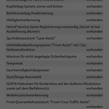
Kopfairbag-System, vorne und hinten
vorhanden
Beifahrerairbag-Deaktivierung
vorhanden
Müdigkeitserkennung
vorhanden
Notruf-Service; keine Registrierung notwendig, Dienst ist bei
Auslieferung aktiviert
vorhanden
Spurhalteassistent "Lane Assist"
vorhanden
Umfeldbeobachtungssystem "Front Assist" mit City-
Notbremsfunktion
vorhanden
Warnton für nicht angelegte Sicherheitsgurte
vorhanden
Tempomat
vorhanden
Geschwindigkeitsbegrenzer
vorhanden
Start/Stopp-Automatik
vorhanden
ISOFIX-Halteösen für Kindersitze auf den äußeren Rücksitzen
sowie auf dem Beifahrersitz
vorhanden
Verkehrszeichenerkennung
vorhanden
Front-Querverkehrassistent "Front Cross Traffic Assist"
vorhanden