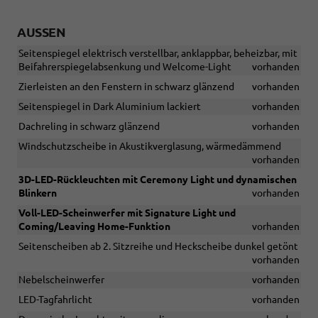
AUSSEN
Seitenspiegel elektrisch verstellbar, anklappbar, beheizbar, mit
Beifahrerspiegelabsenkung und Welcome-Light
vorhanden
Zierleisten an den Fenstern in schwarz glänzend
vorhanden
Seitenspiegel in Dark Aluminium lackiert
vorhanden
Dachreling in schwarz glänzend
vorhanden
Windschutzscheibe in Akustikverglasung, wärmedämmend
vorhanden
3D-LED-Rückleuchten mit Ceremony Light und dynamischen
Blinkern
vorhanden
Voll-LED-Scheinwerfer mit Signature Light und
Coming/Leaving Home-Funktion
vorhanden
Seitenscheiben ab 2. Sitzreihe und Heckscheibe dunkel getönt
vorhanden
Nebelscheinwerfer
vorhanden
LED-Tagfahrlicht
vorhanden