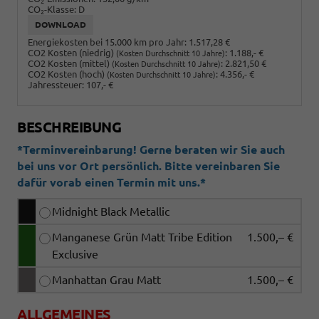
2
CO
-Klasse:
D
2
DOWNLOAD
Energiekosten bei 15.000 km pro Jahr:
1.517,28 €
CO2 Kosten (niedrig)
:
1.188,- €
(Kosten Durchschnitt 10 Jahre)
CO2 Kosten (mittel)
:
2.821,50 €
(Kosten Durchschnitt 10 Jahre)
CO2 Kosten (hoch)
:
4.356,- €
(Kosten Durchschnitt 10 Jahre)
Jahressteuer:
107,- €
BESCHREIBUNG
*Terminvereinbarung! Gerne beraten wir Sie auch
bei uns vor Ort persönlich. Bitte vereinbaren Sie
dafür vorab einen Termin mit uns.*
Midnight Black Metallic
Manganese Grün Matt Tribe Edition
1.500,– €
Exclusive
Manhattan Grau Matt
1.500,– €
ALLGEMEINES