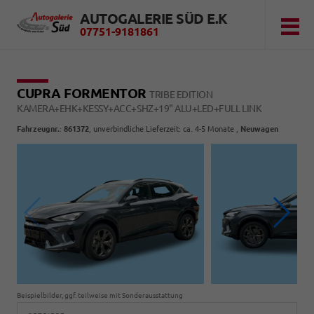
AUTOGALERIE SÜD E.K
07751-9181861
CUPRA FORMENTOR
TRIBE EDITION
KAMERA+EHK+KESSY+ACC+SHZ+19" ALU+LED+FULL LINK
Fahrzeugnr.
:
861372
, unverbindliche Lieferzeit: ca. 4-5 Monate ,
Neuwagen
Beispielbilder, ggf. teilweise mit Sonderausstattung