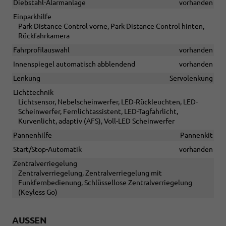
Diebstahl-Alarmanlage
vorhanden
Einparkhilfe
Park Distance Control vorne, Park Distance Control hinten,
Rückfahrkamera
Fahrprofilauswahl
vorhanden
Innenspiegel automatisch abblendend
vorhanden
Lenkung
Servolenkung
Lichttechnik
Lichtsensor, Nebelscheinwerfer, LED-Rückleuchten, LED-
Scheinwerfer, Fernlichtassistent, LED-Tagfahrlicht,
Kurvenlicht, adaptiv (AFS), Voll-LED Scheinwerfer
Pannenhilfe
Pannenkit
Start/Stop-Automatik
vorhanden
Zentralverriegelung
Zentralverriegelung, Zentralverriegelung mit
Funkfernbedienung, Schlüssellose Zentralverriegelung
(Keyless Go)
AUSSEN