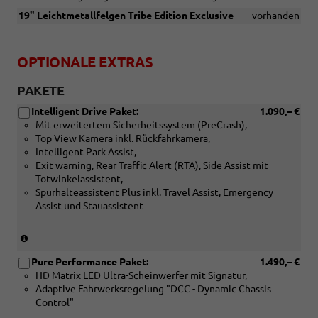
19" Leichtmetallfelgen Tribe Edition Exclusive
vorhanden
OPTIONALE EXTRAS
PAKETE
Intelligent Drive Paket:
1.090,– €
Mit erweitertem Sicherheitssystem (PreCrash),
Top View Kamera inkl. Rückfahrkamera,
Intelligent Park Assist,
Exit warning, Rear Traffic Alert (RTA), Side Assist mit
Totwinkelassistent,
Spurhalteassistent Plus inkl. Travel Assist, Emergency
Assist und Stauassistent
(Nur
in
Pure Performance Paket:
1.490,– €
Verbindung
HD Matrix LED Ultra-Scheinwerfer mit Signatur,
mit:
Adaptive Fahrwerksregelung "DCC - Dynamic Chassis
[WB1]
Control"
Edge
Paket,