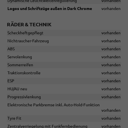
Dynamische Leuchtweitenregulierung
vorhanden
Logos und Schriftzüge außen in Dark Chrome
vorhanden
RÄDER & TECHNIK
Scheckheftgepflegt
vorhanden
Nichtraucher-Fahrzeug
vorhanden
ABS
vorhanden
Servolenkung
vorhanden
Sommerreifen
vorhanden
Traktionskontrolle
vorhanden
ESP
vorhanden
HU/AU neu
vorhanden
Progressivlenkung
vorhanden
Elektronische Parkbremse inkl. Auto-Hold-Funktion
vorhanden
Tyre Fit
vorhanden
Zentralverriegelung mit Funkfernbedienung
vorhanden