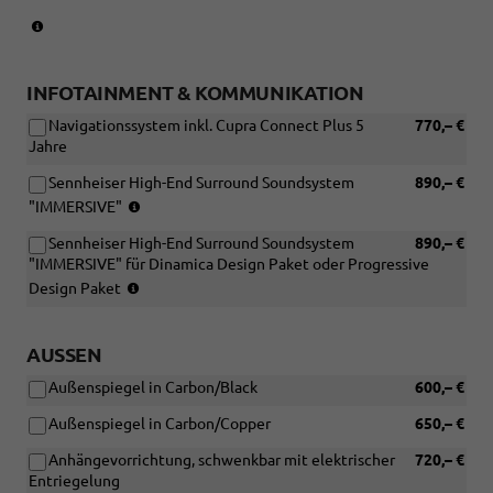
Nicht
(Nur
in
in
Verbindung
Verbindung
mit:
mit:
INFOTAINMENT & KOMMUNIKATION
[PGR]
[WB1]
Anhängevorrichtung,
Navigationssystem inkl. Cupra Connect Plus 5
770,– €
Edge
schwenkbar
Jahre
Paket)
mit
Sennheiser High-End Surround Soundsystem
890,– €
elektrischer
(Nur
"IMMERSIVE"
Entriegelung)
in
Sennheiser High-End Surround Soundsystem
890,– €
Verbindung
"IMMERSIVE" für Dinamica Design Paket oder Progressive
mit:
(Nur
[WB1]
Design Paket
in
Edge
Verbindung
Paket
mit:
und
AUSSEN
[WB1]
[PG6]
Außenspiegel in Carbon/Black
600,– €
Edge
Reserverad
Paket
als
Außenspiegel in Carbon/Copper
650,– €
und
Notrad)
[PG6]
Anhängevorrichtung, schwenkbar mit elektrischer
720,– €
Reserverad
Entriegelung