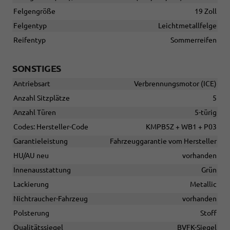
Felgengröße
19 Zoll
Felgentyp
Leichtmetallfelge
Reifentyp
Sommerreifen
SONSTIGES
Antriebsart
Verbrennungsmotor (ICE)
Anzahl Sitzplätze
5
Anzahl Türen
5-türig
Codes: Hersteller-Code
KMPB5Z + WB1 + P03
Garantieleistung
Fahrzeuggarantie vom Hersteller
HU/AU neu
vorhanden
Innenausstattung
Grün
Lackierung
Metallic
Nichtraucher-Fahrzeug
vorhanden
Polsterung
Stoff
Qualitätssiegel
BVFK-Siegel