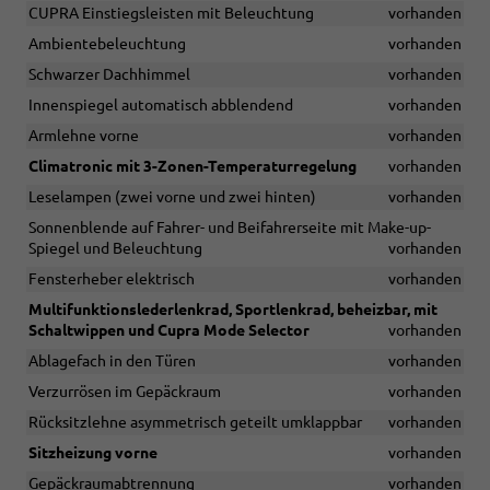
CUPRA Einstiegsleisten mit Beleuchtung
vorhanden
Ambientebeleuchtung
vorhanden
Schwarzer Dachhimmel
vorhanden
Innenspiegel automatisch abblendend
vorhanden
Armlehne vorne
vorhanden
Climatronic mit 3-Zonen-Temperaturregelung
vorhanden
Leselampen (zwei vorne und zwei hinten)
vorhanden
Sonnenblende auf Fahrer- und Beifahrerseite mit Make-up-
Spiegel und Beleuchtung
vorhanden
Fensterheber elektrisch
vorhanden
Multifunktionslederlenkrad, Sportlenkrad, beheizbar, mit
Schaltwippen und Cupra Mode Selector
vorhanden
Ablagefach in den Türen
vorhanden
Verzurrösen im Gepäckraum
vorhanden
Rücksitzlehne asymmetrisch geteilt umklappbar
vorhanden
Sitzheizung vorne
vorhanden
Gepäckraumabtrennung
vorhanden