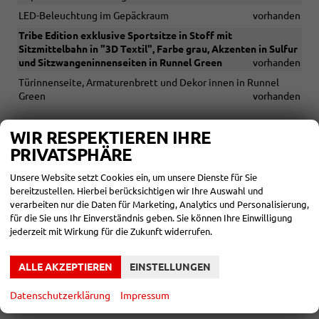
LED-Beleuchtung im Gepäckraum
vorhanden
Tribe Edition exklusive Sportsitze in Stoff mit
Sitzmittelbahn in "3D Textil", Farbe grau, Akzenten in Sulfur
und Sitzwangeninnenseiten in Runnel Green
vorhanden
Türinnenseite, Armaturenbrett und Dekor innen in Runnel
Green
vorhanden
WIR RESPEKTIEREN IHRE
INFOTAINMENT & KOMMUNIKATION
PRIVATSPHÄRE
10" Digitales Cockpit "Virtual Cockpit"
vorhanden
12,9" Infotainment-System
vorhanden
Unsere Website setzt Cookies ein, um unsere Dienste für Sie
bereitzustellen. Hierbei berücksichtigen wir Ihre Auswahl und
4 USB-C-Anschlüsse (2 vorne und 2 hinten)
vorhanden
verarbeiten nur die Daten für Marketing, Analytics und Personalisierung,
Connectivity Box (inkl. Bluetooth, Mobiltelefonschnittstelle
für die Sie uns Ihr Einverständnis geben. Sie können Ihre Einwilligung
und Wireless Charger)
vorhanden
jederzeit mit Wirkung für die Zukunft widerrufen.
Wireless Cupra Full Link inkl. Apple CarPlay & Android Auto
vorhanden
ALLE AKZEPTIEREN
EINSTELLUNGEN
DAB+
vorhanden
Datenschutzerklärung
Impressum
6 Lautsprecher
vorhanden