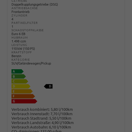
GETRIEBE
Doppelkupplungsgetriebe (DSG)
ANTRIEBSACHSE
Frontantrieb
ZYLINDER
4
PARTIKELFILTER
1
SCHADSTOFFKLASSE
Euro 6 EB
HUBRAUM
1.498 ccm
LEISTUNG
110 kW (150 PS)
KRAFTSTOFF
Benzin
KATEGORIE
SUV/Geländewagen/Pickup
Verbrauch kombiniert:
5,80 l/100km
Verbrauch Innenstadt:
7,70 l/100km
Verbrauch Stadtrand:
5,50 l/100km
Verbrauch Landstraße:
4,90 l/100km
Verbrauch Autobahn:
6,10 l/100km
CO
-Emissionen:
132,00 g/km