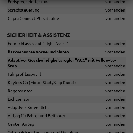
Freisprecheinrichtung
vorhanden
Sprachsteuerung
vorhanden
Cupra Connect Plus 3 Jahre
vorhanden
SICHERHEIT & ASSISTENZ
Fernlichtassistent "Light Assist"
vorhanden
Parksensoren vorne und hinten
vorhanden
Adaptiver Geschwindigkeitsregler "ACC" mit Follow-to-
Stop
vorhanden
Fahrprofilauswahl
vorhanden
Keyless Go (Motor Start/Stop Knopf)
vorhanden
Regensensor
vorhanden
Lichtsensor
vorhanden
Adaptives Kurvenlicht
vorhanden
Airbag für Fahrer und Beifahrer
vorhanden
Center-Airbag
vorhanden
Seitenairbags für Fahrer und Beifahrer
vorhanden