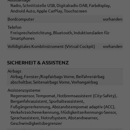
Audioanlage
Radio, Schnittstelle USB, Digitalradio DAB, Farbdisplay,
Android Auto, Apple CarPlay, Touchscreen
Bordcomputer
vorhanden
Telefon
Freisprecheinrichtung, Bluetooth, Induktionsladen für
Smartphones
Volldigitales Kombiinstrument (Virtual Cockpit)
vorhanden
SICHERHEIT & ASSISTENZ
Airbags
Airbag, Fenster-/Kopfairbags Vorne, Beifahrerairbag
abschaltbar, Seitenairbags Vorne, Vorhangairbag
Assistenzsysteme
Regensensor, Tempomat, Notbremsassistent (City-Safety),
Berganfahrassistent, Spurhalteassistent,
Fußgängererkennung, Abstandstempomat adaptiv (ACC),
Verkehrzeichenerkennung, Müdigkeitserkennungs-Sensor,
Sprachassistent, Notrufsystem, Abstandswarner,
Geschwindigkeitsbegrenzer