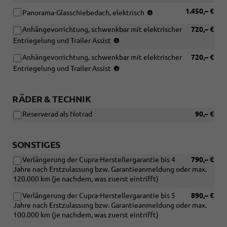
als
Notrad)
(Nur
1.450,– €
Panorama-Glasschiebedach, elektrisch
in
Anhängevorrichtung, schwenkbar mit elektrischer
720,– €
Verbindung
(Nur
mit:
Entriegelung und Trailer Assist
in
[WB1]
Anhängevorrichtung, schwenkbar mit elektrischer
720,– €
verbindung
Edge
(Nur
mit:
Entriegelung und Trailer Assist
Paket)
in
[PF4]
verbindung
Intelligent
mit:
Drive
RÄDER & TECHNIK
[PF4]
Paket
Reserverad als Notrad
90,– €
Intelligent
oder
Drive
[P22]
Paket)
Cupra
SONSTIGES
Formentor
VZ
Verlängerung der Cupra-Herstellergarantie bis 4
790,– €
Upgrade
Jahre nach Erstzulassung bzw. Garantieanmeldung oder max.
Paket)
120.000 km (je nachdem, was zuerst eintrifft)
Verlängerung der Cupra-Herstellergarantie bis 5
890,– €
Jahre nach Erstzulassung bzw. Garantieanmeldung oder max.
100.000 km (je nachdem, was zuerst eintrifft)