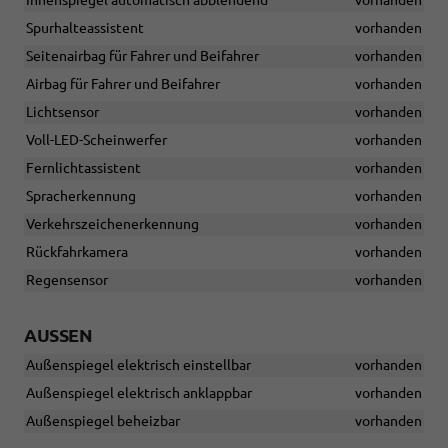
Innenspiegel automatisch abblendend
vorhanden
Spurhalteassistent
vorhanden
Seitenairbag für Fahrer und Beifahrer
vorhanden
Airbag für Fahrer und Beifahrer
vorhanden
Lichtsensor
vorhanden
Voll-LED-Scheinwerfer
vorhanden
Fernlichtassistent
vorhanden
Spracherkennung
vorhanden
Verkehrszeichenerkennung
vorhanden
Rückfahrkamera
vorhanden
Regensensor
vorhanden
AUSSEN
Außenspiegel elektrisch einstellbar
vorhanden
Außenspiegel elektrisch anklappbar
vorhanden
Außenspiegel beheizbar
vorhanden