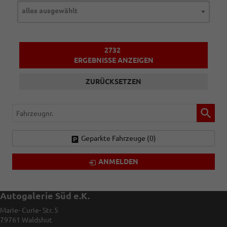
alles ausgewählt
2732
ERGEBNISSE ANZEIGEN
ZURÜCKSETZEN
Fahrzeugnr.
Geparkte Fahrzeuge (
0
)
ANMELDEN
Autogalerie Süd e.K.
Marie- Curie- Str. 5
79761
Waldshut