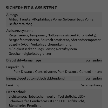
SICHERHEIT & ASSISTENZ
Airbags
Airbag, Fenster-/Kopfairbags Vorne, Seitenairbags Vorne,
Beifahrerairbag
Assistenzsysteme
Regensensor, Tempomat, Notbremsassistent (City-Safety),
Berganfahrassistent, Spurhalteassistent, Abstandstempomat
adaptiv (ACC), Verkehrzeichenerkennung,
Müdigkeitserkennungs-Sensor, Notrufsystem,
Geschwindigkeitsbegrenzer
Diebstahl-Alarmanlage
vorhanden
Einparkhilfe
Park Distance Control vorne, Park Distance Control hinten
Innenspiegel automatisch abblendend
vorhanden
Lenkung
Servolenkung
Lichttechnik
Lichtsensor, Nebelscheinwerfer, Tagfahrlicht, LED-
Scheinwerfer, Fernlichtassistent, LED-Tagfahrlicht,
Blendfreies Fernlicht