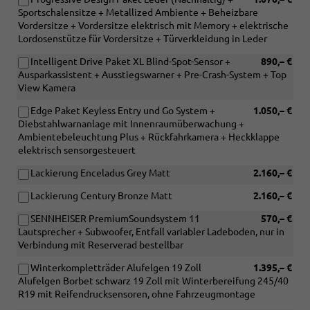
Sportschalensitze + Metallized Ambiente + Beheizbare
Vordersitze + Vordersitze elektrisch mit Memory + elektrische
Lordosenstütze für Vordersitze + Türverkleidung in Leder
Intelligent Drive Paket XL Blind-Spot-Sensor +
890,– €
Ausparkassistent + Ausstiegswarner + Pre-Crash-System + Top
View Kamera
Edge Paket Keyless Entry und Go System +
1.050,– €
Diebstahlwarnanlage mit Innenraumüberwachung +
Ambientebeleuchtung Plus + Rückfahrkamera + Heckklappe
elektrisch sensorgesteuert
Lackierung Enceladus Grey Matt
2.160,– €
Lackierung Century Bronze Matt
2.160,– €
SENNHEISER PremiumSoundsystem 11
570,– €
Lautsprecher + Subwoofer, Entfall variabler Ladeboden, nur in
Verbindung mit Reserverad bestellbar
Winterkompletträder Alufelgen 19 Zoll
1.395,– €
Alufelgen Borbet schwarz 19 Zoll mit Winterbereifung 245/40
R19 mit Reifendrucksensoren, ohne Fahrzeugmontage