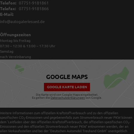
Telefon:
07751-9181861
Telefax:
07751-9181866
E-Mail:
info@autogaleriesued.de
Öffnungszeiten
Montag bis Freitag
07:30 – 12:30 & 13:00 – 17:30
Uhr
Samstag
nach Vereinbarung
GOOGLE MAPS
GOOGLE KARTE LADEN
Die Karte wird von Google Maps eingebettet.
Es gelten die
Datenschutzerklärungen
von Google.
Weitere Informationen zum offiziellen Kraftstoffverbrauch und zu den offiziellen
spezifischen CO
-Emissionen und gegebenenfalls zum Stromverbrauch neuer PKW können
2
dem 'Leitfaden über den offiziellen Kraftstoffverbrauch, die offiziellen spezifischen CO
-
2
Emissionen und den offiziellen Stromverbrauch neuer PKW' entnommen werden, der an
allen Verkaufsstellen und bei der 'Deutschen Automobil Treuhand GmbH' unentgeltlich