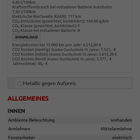
6,40 l/100km
Kraftstoffverbrauch bei entladener Batterie Autobahn:
7,30 l/100km
Elektrische Reichweite (EAER):
117 km
CO
-Emissionen (gewichtet, kombiniert):
169,00 g/km
2
CO
-Klasse (gewichtet, kombiniert):
F
2
CO
-Klasse bei entladener Batterie:
B
2
DOWNLOAD
Energiekosten bei 15.000 km pro Jahr:
4.212,60 €
CO2 Kosten (niedrig)
:
1.521,- €
(Kosten Durchschnitt 10 Jahre)
CO2 Kosten (mittel)
:
3.612,38 €
(Kosten Durchschnitt 10 Jahre)
CO2 Kosten (hoch)
:
5.577,- €
(Kosten Durchschnitt 10 Jahre)
Jahressteuer:
40,- €
Metallic gegen Aufpreis
ALLGEMEINES
INNEN
Ambiente-Beleuchtung
vorhanden
Armlehnen
Mittelarmlehne
Fensterheber
elektrisch