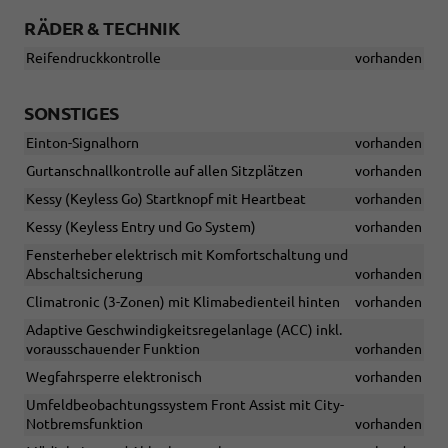
RÄDER & TECHNIK
Reifendruckkontrolle
vorhanden
SONSTIGES
Einton-Signalhorn
vorhanden
Gurtanschnallkontrolle auf allen Sitzplätzen
vorhanden
Kessy (Keyless Go) Startknopf mit Heartbeat
vorhanden
Kessy (Keyless Entry und Go System)
vorhanden
Fensterheber elektrisch mit Komfortschaltung und
Abschaltsicherung
vorhanden
Climatronic (3-Zonen) mit Klimabedienteil hinten
vorhanden
Adaptive Geschwindigkeitsregelanlage (ACC) inkl.
vorausschauender Funktion
vorhanden
Wegfahrsperre elektronisch
vorhanden
Umfeldbeobachtungssystem Front Assist mit City-
Notbremsfunktion
vorhanden