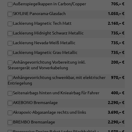
Außenspiegelkappen in Carbon/Copper
705,– €
SKYLINE Panorama-Glasdach
1.050,– €
Lackierung Magnetic Tech Matt
2.160,– €
Lackierung Midnight Schwarz Metallic
735,– €
Lackierung Nevada-Weiß Metallic
735,– €
Lackierung Magnetic Grau Metallic
735,– €
Anhängevorrichtung Vorbereitung inkl.
200,– €
Steuergerät und Vorverkabelung
Anhängevorrichtung schwenkbar, mit elektrischer
970,– €
Entriegelung
Seitenairbags hinten und Knieairbag für Fahrer
400,– €
AKEBONO Bremsanlage
2.290,– €
Akrapovic-Abgasanlage rechts und links
3.690,– €
BREMBO Bremsanlage
2.290,– €
Progressive Design Paket Leder (Nachhaltig) +
1.070,– €