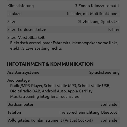
Klimatisierung
3-Zonen-Klimaautomatik
Lenkrad
in Leder, mit Multifunktionen
Sitze
Sitzheizung, Sportsitze
Sitze: Lordosenstütze
Fahrer
Sitze: Verstellbarkeit
Elektrisch verstellbarer Fahrersitz, Memorypaket vorne links,
elektr. Sitzverstellung rechts
INFOTAINMENT & KOMMUNIKATION
Assistenzsysteme
Sprachsteuerung
Audioanlage
Radio/MP3-Player, Schnittstelle MP3, Schnittstelle USB,
Digitalradio DAB, Android Auto, Apple CarPlay,
Musikstreaming integriert, Touchscreen
Bordcomputer
vorhanden
Telefon
Freisprecheinrichtung, Bluetooth
Volldigitales Kombiinstrument (Virtual Cockpit)
vorhanden