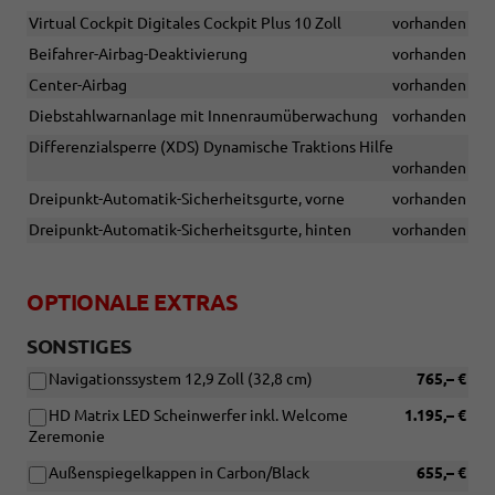
Virtual Cockpit Digitales Cockpit Plus 10 Zoll
vorhanden
Beifahrer-Airbag-Deaktivierung
vorhanden
Center-Airbag
vorhanden
Diebstahlwarnanlage mit Innenraumüberwachung
vorhanden
Differenzialsperre (XDS) Dynamische Traktions Hilfe
vorhanden
Dreipunkt-Automatik-Sicherheitsgurte, vorne
vorhanden
Dreipunkt-Automatik-Sicherheitsgurte, hinten
vorhanden
OPTIONALE EXTRAS
SONSTIGES
Navigationssystem 12,9 Zoll (32,8 cm)
765,– €
HD Matrix LED Scheinwerfer inkl. Welcome
1.195,– €
Zeremonie
Außenspiegelkappen in Carbon/Black
655,– €