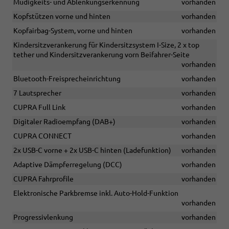
Müdigkeits- und Ablenkungserkennung
vorhanden
Kopfstützen vorne und hinten
vorhanden
Kopfairbag-System, vorne und hinten
vorhanden
Kindersitzverankerung für Kindersitzsystem I-Size, 2 x top
tether und Kindersitzverankerung vorn Beifahrer-Seite
vorhanden
Bluetooth-Freisprecheinrichtung
vorhanden
7 Lautsprecher
vorhanden
CUPRA Full Link
vorhanden
Digitaler Radioempfang (DAB+)
vorhanden
CUPRA CONNECT
vorhanden
2x USB-C vorne + 2x USB-C hinten (Ladefunktion)
vorhanden
Adaptive Dämpferregelung (DCC)
vorhanden
CUPRA Fahrprofile
vorhanden
Elektronische Parkbremse inkl. Auto-Hold-Funktion
vorhanden
Progressivlenkung
vorhanden