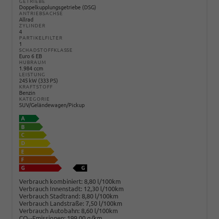
GETRIEBE
Doppelkupplungsgetriebe (DSG)
ANTRIEBSACHSE
Allrad
ZYLINDER
4
PARTIKELFILTER
1
SCHADSTOFFKLASSE
Euro 6 EB
HUBRAUM
1.984 ccm
LEISTUNG
245 kW (333 PS)
KRAFTSTOFF
Benzin
KATEGORIE
SUV/Geländewagen/Pickup
Verbrauch kombiniert:
8,80 l/100km
Verbrauch Innenstadt:
12,30 l/100km
Verbrauch Stadtrand:
8,80 l/100km
Verbrauch Landstraße:
7,50 l/100km
Verbrauch Autobahn:
8,60 l/100km
CO
-Emissionen:
199,00 g/km