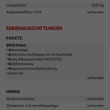
Leergewicht
1641 kg
Rußpartikelfilter / SCR
vorhanden
SERIENAUSSTATTUNGEN
PAKETE
EDGE Paket:
•
A
larmanlage
•
E
lektrische Heckklappe mit Virtual Pedal
•
K
essy Advanced (ohne SAFELOCK)
•
R
ückfahrkamera
•
W
raparound-Innenbeleuchtung
• (Serie VZ)
vorhanden
INNEN
Vordere Armlehne
vorhanden
Climatronic 3-Zonen-Klimaanlage
vorhanden