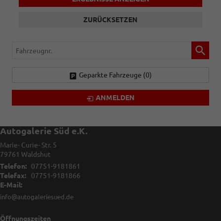
ZURÜCKSETZEN
Fahrzeugnr.
Geparkte Fahrzeuge (
0
)
ANMELDEN
Autogalerie Süd e.K.
Marie- Curie- Str. 5
79761
Waldshut
Telefon:
07751-9181861
Telefax:
07751-9181866
E-Mail:
info@autogaleriesued.de
Öffnungszeiten