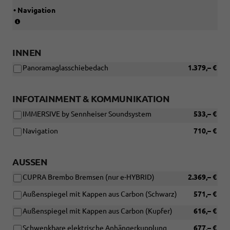
• Navigation
(Paket
ist
nicht
bestellbar)
INNEN
Panoramaglasschiebedach
1.379,– €
INFOTAINMENT & KOMMUNIKATION
IMMERSIVE by Sennheiser Soundsystem
533,– €
Navigation
710,– €
AUSSEN
CUPRA Brembo Bremsen (nur e-HYBRID)
2.369,– €
Außenspiegel mit Kappen aus Carbon (Schwarz)
571,– €
Außenspiegel mit Kappen aus Carbon (Kupfer)
616,– €
Schwenkbare elektrische Anhängerkupplung
677,– €