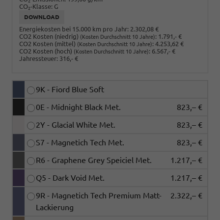
2
CO
-Klasse:
G
2
DOWNLOAD
Energiekosten bei 15.000 km pro Jahr:
2.302,08 €
CO2 Kosten (niedrig)
:
1.791,- €
(Kosten Durchschnitt 10 Jahre)
CO2 Kosten (mittel)
:
4.253,62 €
(Kosten Durchschnitt 10 Jahre)
CO2 Kosten (hoch)
:
6.567,- €
(Kosten Durchschnitt 10 Jahre)
Jahressteuer:
316,- €
9K - Fiord Blue Soft
0E - Midnight Black Met.
823,– €
2Y - Glacial White Met.
823,– €
S7 - Magnetich Tech Met.
823,– €
R6 - Graphene Grey Speiciel Met.
1.217,– €
Q5 - Dark Void Met.
1.217,– €
9R - Magnetich Tech Premium Matt-
2.322,– €
Lackierung