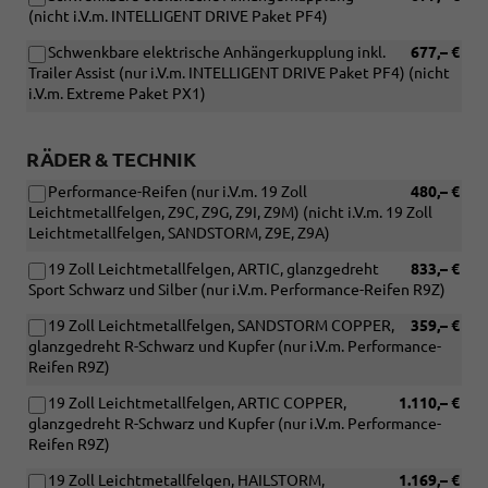
(nicht i.V.m. INTELLIGENT DRIVE Paket PF4)
Schwenkbare elektrische Anhängerkupplung inkl.
677,– €
Trailer Assist (nur i.V.m. INTELLIGENT DRIVE Paket PF4) (nicht
i.V.m. Extreme Paket PX1)
RÄDER & TECHNIK
Performance-Reifen (nur i.V.m. 19 Zoll
480,– €
Leichtmetallfelgen, Z9C, Z9G, Z9I, Z9M) (nicht i.V.m. 19 Zoll
Leichtmetallfelgen, SANDSTORM, Z9E, Z9A)
19 Zoll Leichtmetallfelgen, ARTIC, glanzgedreht
833,– €
Sport Schwarz und Silber (nur i.V.m. Performance-Reifen R9Z)
19 Zoll Leichtmetallfelgen, SANDSTORM COPPER,
359,– €
glanzgedreht R-Schwarz und Kupfer (nur i.V.m. Performance-
Reifen R9Z)
19 Zoll Leichtmetallfelgen, ARTIC COPPER,
1.110,– €
glanzgedreht R-Schwarz und Kupfer (nur i.V.m. Performance-
Reifen R9Z)
19 Zoll Leichtmetallfelgen, HAILSTORM,
1.169,– €