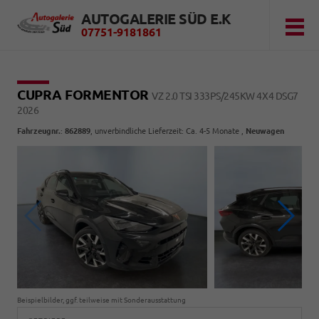
AUTOGALERIE SÜD E.K
07751-9181861
CUPRA FORMENTOR
VZ 2.0 TSI 333PS/245KW 4X4 DSG7
2026
Fahrzeugnr.
:
862889
, unverbindliche Lieferzeit: Ca. 4-5 Monate ,
Neuwagen
Beispielbilder, ggf. teilweise mit Sonderausstattung