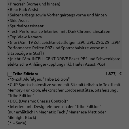
• Precrash (vorne und hinten)
• Rear Park Assist
• Seitenairbags sowie Vorhangairbags vorne und hinten
• Side Assist
• Spurhalteassistent
• Tech Performance Interieur mit Dark Chrome Einsätzen
• Top-View-Kamera
• (nur i.V.m. 19 Zoll Leichtmetallfelgen, Z9C, Z9E, Z9G, Z9I, Z9M,
Performance-Reifen R9Z und Sportschalsitze vorne mit
Sitzbezüge in Stoff)
• (nicht i.V.m. INTELLIGENT DRIVE Paket PF4 und Schwenkbare
elektrische Anhängerkupplung inkl. Trailer Assist PGS)
Tribe Edition:
1.877,– €
• 19-Zoll Alufelgen, "Tribe Edition"
• CUP Sportschalensitze vorne mit Sitzmittelbahn in Textil mit
Memory-Funktion, elektrischer Lordosenstütze, Sitzheizung ,
"Tribe Edition"
• DCC (Dynamic Chassis Control)*
• Interieur mit Designelementen der "Tribe Edition"
(nur erhältlich in Magnetic Tech / Mananese Matt oder
Midnight Black)
( * = Serie)