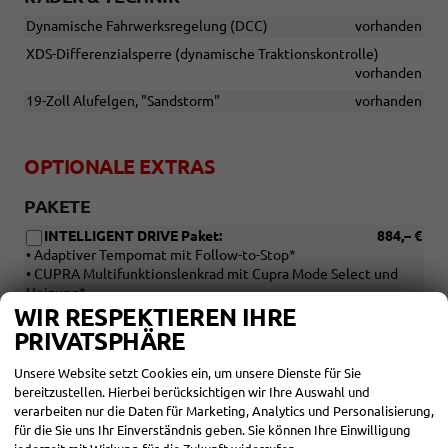
Dynamische Fahrwerksregelung (DCC)
vorhanden
XDS-Differenzialsperre (dynamische Traktionskontrolle)
vorhanden
19-Zoll Alufelgen, "Sandstorm"
vorhanden
OPTIONALE EXTRAS
PAKETE
INTELLIGENT DRIVE Paket:
884,– €
• Adaptiver Tempomat mit Follow-to-Stop*
• CUPRA Multifunktionslenkrad mit Cupra Mode Select und
Heizung*
WIR RESPEKTIEREN IHRE
• Dynamische Verkehrsschilderkennung
• Exit Assist
PRIVATSPHÄRE
• Exit Warning
• Intelligenter Parkassistent
Unsere Website setzt Cookies ein, um unsere Dienste für Sie
• Pre-Crash, vorne und hinten
bereitzustellen. Hierbei berücksichtigen wir Ihre Auswahl und
• Side Assist
verarbeiten nur die Daten für Marketing, Analytics und Personalisierung,
• Spurhalteassistent Plus
für die Sie uns Ihr Einverständnis geben. Sie können Ihre Einwilligung
• Stauassistent