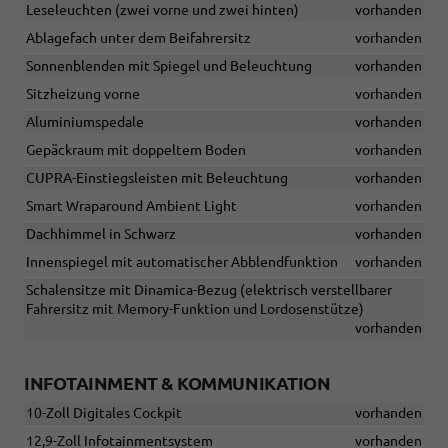
Leseleuchten (zwei vorne und zwei hinten)
vorhanden
Ablagefach unter dem Beifahrersitz
vorhanden
Sonnenblenden mit Spiegel und Beleuchtung
vorhanden
Sitzheizung vorne
vorhanden
Aluminiumspedale
vorhanden
Gepäckraum mit doppeltem Boden
vorhanden
CUPRA-Einstiegsleisten mit Beleuchtung
vorhanden
Smart Wraparound Ambient Light
vorhanden
Dachhimmel in Schwarz
vorhanden
Innenspiegel mit automatischer Abblendfunktion
vorhanden
Schalensitze mit Dinamica-Bezug (elektrisch verstellbarer
Fahrersitz mit Memory-Funktion und Lordosenstütze)
vorhanden
INFOTAINMENT & KOMMUNIKATION
10-Zoll Digitales Cockpit
vorhanden
12,9-Zoll Infotainmentsystem
vorhanden