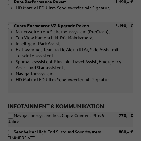
Pure Performance Paket:
1.190,– €
Verbindung
HD Matrix LED Ultra-Scheinwerfer mit Signatur,
mit:
[PGR]
Anhängevorrichtung,
Cupra Formentor VZ Upgrade Paket:
2.190,– €
schwenkbar
Mit erweitertem Sicherheitssystem (PreCrash),
mit
Top View Kamera inkl. Rückfahrkamera,
elektrischer
Intelligent Park Assist,
Entriegelung)
Exit warning, Rear Traffic Alert (RTA), Side Assist mit
Totwinkelassistent,
Spurhalteassistent Plus inkl. Travel Assist, Emergency
Assist und Stauassistent,
Navigationssystem,
HD Matrix LED Ultra-Scheinwerfer mit Signatur
INFOTAINMENT & KOMMUNIKATION
Navigationssystem inkl. Cupra Connect Plus 5
770,– €
Jahre
Sennheiser High-End Surround Soundsystem
880,– €
"IMMERSIVE"