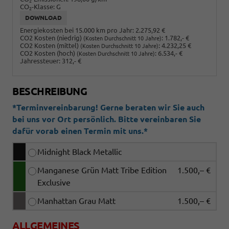
2
CO
-Klasse:
G
2
DOWNLOAD
Energiekosten bei 15.000 km pro Jahr:
2.275,92 €
CO2 Kosten (niedrig)
:
1.782,- €
(Kosten Durchschnitt 10 Jahre)
CO2 Kosten (mittel)
:
4.232,25 €
(Kosten Durchschnitt 10 Jahre)
CO2 Kosten (hoch)
:
6.534,- €
(Kosten Durchschnitt 10 Jahre)
Jahressteuer:
312,- €
BESCHREIBUNG
*Terminvereinbarung! Gerne beraten wir Sie auch
bei uns vor Ort persönlich. Bitte vereinbaren Sie
dafür vorab einen Termin mit uns.*
Midnight Black Metallic
Manganese Grün Matt Tribe Edition
1.500,– €
Exclusive
Manhattan Grau Matt
1.500,– €
ALLGEMEINES