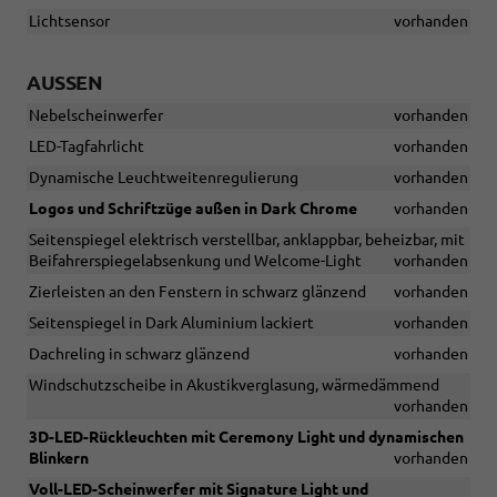
Lichtsensor
vorhanden
AUSSEN
Nebelscheinwerfer
vorhanden
LED-Tagfahrlicht
vorhanden
Dynamische Leuchtweitenregulierung
vorhanden
Logos und Schriftzüge außen in Dark Chrome
vorhanden
Seitenspiegel elektrisch verstellbar, anklappbar, beheizbar, mit
Beifahrerspiegelabsenkung und Welcome-Light
vorhanden
Zierleisten an den Fenstern in schwarz glänzend
vorhanden
Seitenspiegel in Dark Aluminium lackiert
vorhanden
Dachreling in schwarz glänzend
vorhanden
Windschutzscheibe in Akustikverglasung, wärmedämmend
vorhanden
3D-LED-Rückleuchten mit Ceremony Light und dynamischen
Blinkern
vorhanden
Voll-LED-Scheinwerfer mit Signature Light und