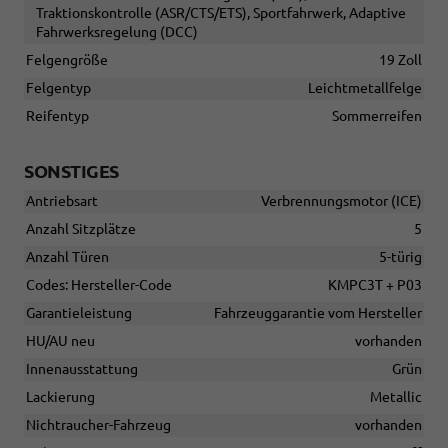
Traktionskontrolle (ASR/CTS/ETS), Sportfahrwerk, Adaptive
Fahrwerksregelung (DCC)
Felgengröße
19 Zoll
Felgentyp
Leichtmetallfelge
Reifentyp
Sommerreifen
SONSTIGES
Antriebsart
Verbrennungsmotor (ICE)
Anzahl Sitzplätze
5
Anzahl Türen
5-türig
Codes: Hersteller-Code
KMPC3T + P03
Garantieleistung
Fahrzeuggarantie vom Hersteller
HU/AU neu
vorhanden
Innenausstattung
Grün
Lackierung
Metallic
Nichtraucher-Fahrzeug
vorhanden