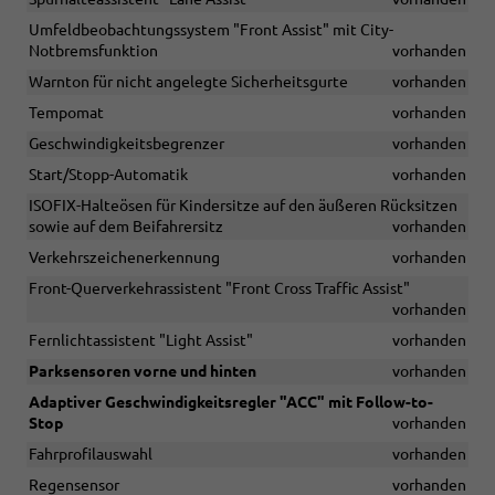
Umfeldbeobachtungssystem "Front Assist" mit City-
Notbremsfunktion
vorhanden
Warnton für nicht angelegte Sicherheitsgurte
vorhanden
Tempomat
vorhanden
Geschwindigkeitsbegrenzer
vorhanden
Start/Stopp-Automatik
vorhanden
ISOFIX-Halteösen für Kindersitze auf den äußeren Rücksitzen
sowie auf dem Beifahrersitz
vorhanden
Verkehrszeichenerkennung
vorhanden
Front-Querverkehrassistent "Front Cross Traffic Assist"
vorhanden
Fernlichtassistent "Light Assist"
vorhanden
Parksensoren vorne und hinten
vorhanden
Adaptiver Geschwindigkeitsregler "ACC" mit Follow-to-
Stop
vorhanden
Fahrprofilauswahl
vorhanden
Regensensor
vorhanden