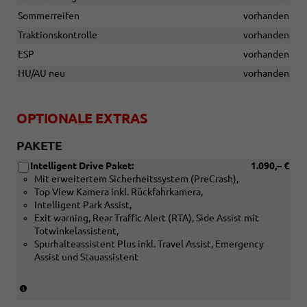
Sommerreifen
vorhanden
Traktionskontrolle
vorhanden
ESP
vorhanden
HU/AU neu
vorhanden
OPTIONALE EXTRAS
PAKETE
Intelligent Drive Paket:
1.090,– €
Mit erweitertem Sicherheitssystem (PreCrash),
Top View Kamera inkl. Rückfahrkamera,
Intelligent Park Assist,
Exit warning, Rear Traffic Alert (RTA), Side Assist mit
Totwinkelassistent,
Spurhalteassistent Plus inkl. Travel Assist, Emergency
Assist und Stauassistent
(Nicht
in