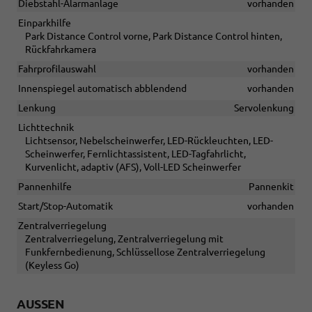
Diebstahl-Alarmanlage
vorhanden
Einparkhilfe
Park Distance Control vorne, Park Distance Control hinten,
Rückfahrkamera
Fahrprofilauswahl
vorhanden
Innenspiegel automatisch abblendend
vorhanden
Lenkung
Servolenkung
Lichttechnik
Lichtsensor, Nebelscheinwerfer, LED-Rückleuchten, LED-
Scheinwerfer, Fernlichtassistent, LED-Tagfahrlicht,
Kurvenlicht, adaptiv (AFS), Voll-LED Scheinwerfer
Pannenhilfe
Pannenkit
Start/Stop-Automatik
vorhanden
Zentralverriegelung
Zentralverriegelung, Zentralverriegelung mit
Funkfernbedienung, Schlüssellose Zentralverriegelung
(Keyless Go)
AUSSEN