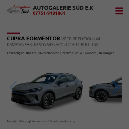
AUTOGALERIE SÜD E.K
07751-9181861
CUPRA FORMENTOR
VZ TRIBE EDITION 4X4
KAMERA+EHK+KESSY+SHZ+ACC+19" ALU+FULL LINK
Fahrzeugnr.
:
861371
, unverbindliche Lieferzeit: ca. 4-5 Monate ,
Neuwagen
Beispielbilder, ggf. teilweise mit Sonderausstattung