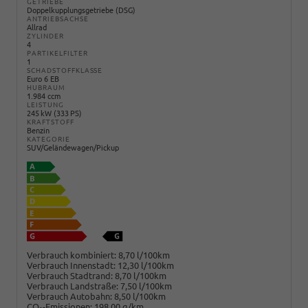
GETRIEBE
Doppelkupplungsgetriebe (DSG)
ANTRIEBSACHSE
Allrad
ZYLINDER
4
PARTIKELFILTER
1
SCHADSTOFFKLASSE
Euro 6 EB
HUBRAUM
1.984 ccm
LEISTUNG
245 kW (333 PS)
KRAFTSTOFF
Benzin
KATEGORIE
SUV/Geländewagen/Pickup
Verbrauch kombiniert:
8,70 l/100km
Verbrauch Innenstadt:
12,30 l/100km
Verbrauch Stadtrand:
8,70 l/100km
Verbrauch Landstraße:
7,50 l/100km
Verbrauch Autobahn:
8,50 l/100km
CO
-Emissionen:
198,00 g/km