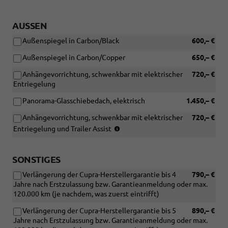
AUSSEN
Außenspiegel in Carbon/Black
600,– €
Außenspiegel in Carbon/Copper
650,– €
Anhängevorrichtung, schwenkbar mit elektrischer
720,– €
Entriegelung
Panorama-Glasschiebedach, elektrisch
1.450,– €
Anhängevorrichtung, schwenkbar mit elektrischer
720,– €
(Nur
Entriegelung und Trailer Assist
in
verbindung
mit:
SONSTIGES
[PF4]
Verlängerung der Cupra-Herstellergarantie bis 4
790,– €
Intelligent
Jahre nach Erstzulassung bzw. Garantieanmeldung oder max.
Drive
120.000 km (je nachdem, was zuerst eintrifft)
Paket
oder
Verlängerung der Cupra-Herstellergarantie bis 5
890,– €
[P22]
Jahre nach Erstzulassung bzw. Garantieanmeldung oder max.
Cupra