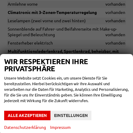
Armlehne vorne
vorhanden
Climatronic mit 3-Zonen-Temperaturregelung
vorhanden
Leselampen (zwei vorne und zwei hinten)
vorhanden
Sonnenblende auf Fahrer- und Beifahrerseite mit Make-up-
Spiegel und Beleuchtung
vorhanden
Fensterheber elektrisch
vorhanden
Multifunktionslederlenkrad, Sportlenkrad, beheizbar, mit
Schaltwippen und Cupra Mode Selector
vorhanden
WIR RESPEKTIEREN IHRE
PRIVATSPHÄRE
INFOTAINMENT & KOMMUNIKATION
Unsere Website setzt Cookies ein, um unsere Dienste für Sie
6 Lautsprecher
vorhanden
bereitzustellen. Hierbei berücksichtigen wir Ihre Auswahl und
verarbeiten nur die Daten für Marketing, Analytics und Personalisierung,
Freisprecheinrichtung
vorhanden
für die Sie uns Ihr Einverständnis geben. Sie können Ihre Einwilligung
Sprachsteuerung
vorhanden
jederzeit mit Wirkung für die Zukunft widerrufen.
Cupra Connect Plus 3 Jahre
vorhanden
ALLE AKZEPTIEREN
EINSTELLUNGEN
10" Digitales Cockpit "Virtual Cockpit"
vorhanden
12,9" Infotainment-System
vorhanden
Datenschutzerklärung
Impressum
4 USB-C-Anschlüsse (2 vorne und 2 hinten)
vorhanden