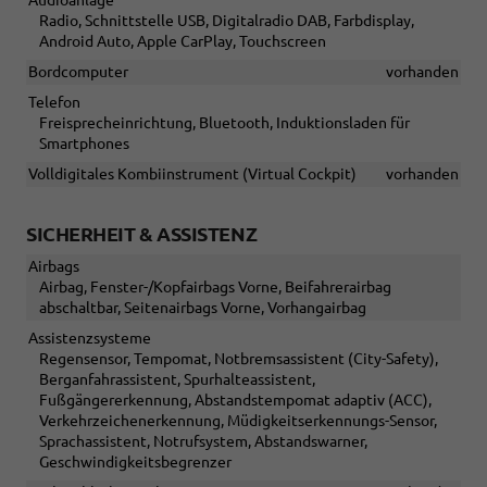
Audioanlage
Radio, Schnittstelle USB, Digitalradio DAB, Farbdisplay,
Android Auto, Apple CarPlay, Touchscreen
Bordcomputer
vorhanden
Telefon
Freisprecheinrichtung, Bluetooth, Induktionsladen für
Smartphones
Volldigitales Kombiinstrument (Virtual Cockpit)
vorhanden
SICHERHEIT & ASSISTENZ
Airbags
Airbag, Fenster-/Kopfairbags Vorne, Beifahrerairbag
abschaltbar, Seitenairbags Vorne, Vorhangairbag
Assistenzsysteme
Regensensor, Tempomat, Notbremsassistent (City-Safety),
Berganfahrassistent, Spurhalteassistent,
Fußgängererkennung, Abstandstempomat adaptiv (ACC),
Verkehrzeichenerkennung, Müdigkeitserkennungs-Sensor,
Sprachassistent, Notrufsystem, Abstandswarner,
Geschwindigkeitsbegrenzer