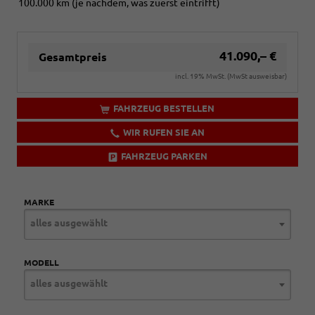
100.000 km (je nachdem, was zuerst eintrifft)
Formentor
VZ
Upgrade
Paket)
41.090,– €
Gesamtpreis
incl. 19% MwSt. (MwSt ausweisbar)
FAHRZEUG BESTELLEN
WIR RUFEN SIE AN
FAHRZEUG PARKEN
MARKE
alles ausgewählt
MODELL
alles ausgewählt