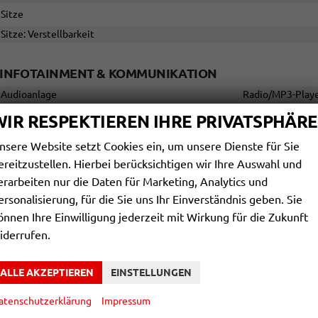
Sitze
Sitze: Verstellbarkeit
INFOTAINMENT & KOMMUNIKATION
Audioanlage
Radio/MP3-Player
Bordcomputer
WIR RESPEKTIEREN IHRE PRIVATSPHÄRE
Telefon
nsere Website setzt Cookies ein, um unsere Dienste für Sie
Volldigitales Kombiinstrument (Virtual Cockpit)
ereitzustellen. Hierbei berücksichtigen wir Ihre Auswahl und
erarbeiten nur die Daten für Marketing, Analytics und
SICHERHEIT & ASSISTENZ
ersonalisierung, für die Sie uns Ihr Einverständnis geben. Sie
Airbags
önnen Ihre Einwilligung jederzeit mit Wirkung für die Zukunft
iderrufen.
Assistenzsysteme
Tempomat, Tempomat mit Lenkradkont
Diebstahl-Alarmanlage
ALLE AKZEPTIEREN
EINSTELLUNGEN
Einparkhilfe
Park Distance Contr
Lenkung
atenschutzerklärung
Impressum
Lichttechnik
LED-Scheinwerfer, Fer