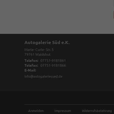
Autogalerie Süd e.K.
Marie- Curie- Str. 5
79761
Waldshut
Telefon:
07751-9181861
Telefax:
07751-9181866
E-Mail:
info@autogaleriesued.de
Anmelden
Impressum
Widerrufsbelehrung