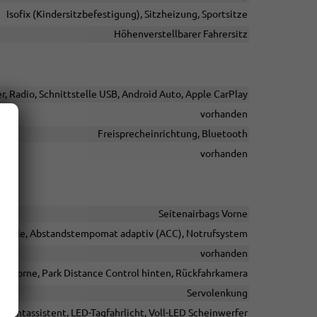
Isofix (Kindersitzbefestigung), Sitzheizung, Sportsitze
Höhenverstellbarer Fahrersitz
, Radio, Schnittstelle USB, Android Auto, Apple CarPlay
vorhanden
Freisprecheinrichtung, Bluetooth
vorhanden
Seitenairbags Vorne
rolle, Abstandstempomat adaptiv (ACC), Notrufsystem
vorhanden
ol vorne, Park Distance Control hinten, Rückfahrkamera
Servolenkung
nlichtassistent, LED-Tagfahrlicht, Voll-LED Scheinwerfer