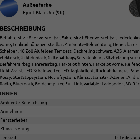
Innen
Außenfarbe
Fjord Blau Uni (9K)
BESCHREIBUNG
Beifahrersitz höhenverstellbar, Fahrersitz höhenverstellbar, Lederlenkr
vorne, Lenkrad höhenverstellbar, Ambiente-Beleuchtung, Beheizbares L
Scheiben, 18 Zoll Alufelgen Tempest, Dachreling schwarz, ABS, Alarman
elektrisch, Schiebedach, Seitenairbags, Servolenkung, Sitzheizung vorn
Beifahrerairbag, Fahrerairbag, Parkpilot hinten, Parkpilot vorne, Reif
Light Assist, LED-Scheinwerfer, LED-Tagfahrlicht, Rückfahrkamera, Pano
Kessy, StartStopSystem, Notrufsystem, Klimaautomatik 3-Zonen, Androi
Radio, Bluetooth, Bordcomputer, Full Link, variabler Ladeboden, 3D-R
INNEN
Ambiente-Beleuchtung
Armlehnen
Fensterheber
Klimatisierung
Lenkrad
in Leder, hö