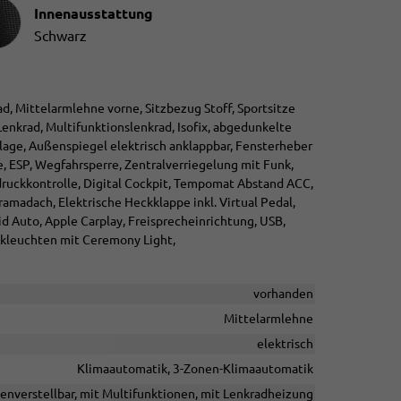
ausstattung
Innenausstattung
Schwarz
ad, Mittelarmlehne vorne, Sitzbezug Stoff, Sportsitze
enkrad, Multifunktionslenkrad, Isofix, abgedunkelte
lage, Außenspiegel elektrisch anklappbar, Fensterheber
e, ESP, Wegfahrsperre, Zentralverriegelung mit Funk,
endruckkontrolle, Digital Cockpit, Tempomat Abstand ACC,
ramadach, Elektrische Heckklappe inkl. Virtual Pedal,
d Auto, Apple Carplay, Freisprecheinrichtung, USB,
ückleuchten mit Ceremony Light,
vorhanden
Mittelarmlehne
elektrisch
Klimaautomatik, 3-Zonen-Klimaautomatik
henverstellbar, mit Multifunktionen, mit Lenkradheizung