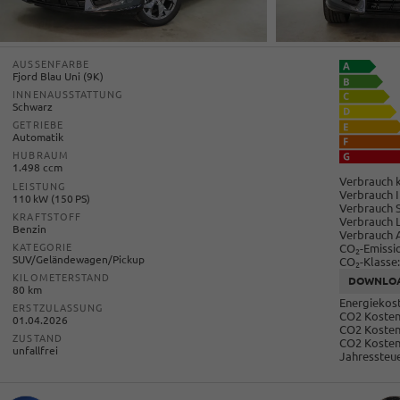
AUSSENFARBE
Fjord Blau Uni (9K)
INNENAUSSTATTUNG
Schwarz
GETRIEBE
Automatik
HUBRAUM
1.498 ccm
Verbrauch k
LEISTUNG
Verbrauch I
110 kW (150 PS)
Verbrauch 
KRAFTSTOFF
Verbrauch 
Benzin
Verbrauch 
CO
-Emissi
KATEGORIE
2
SUV/Geländewagen/Pickup
CO
-Klasse:
2
KILOMETERSTAND
DOWNLO
80 km
Energiekost
ERSTZULASSUNG
CO2 Kosten 
01.04.2026
CO2 Kosten
ZUSTAND
CO2 Kosten
unfallfrei
Jahressteue