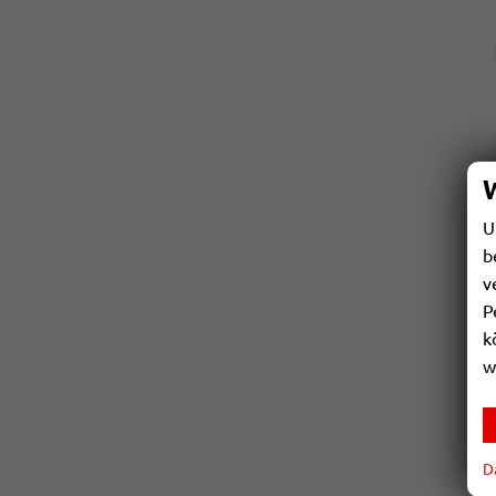
U
b
v
P
k
w
D