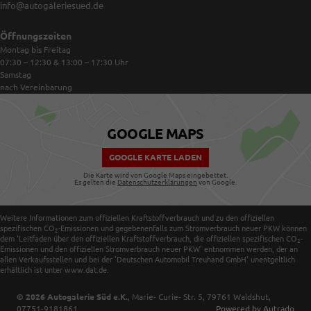
info@autogaleriesued.de
Öffnungszeiten
Montag bis Freitag
07:30 – 12:30 & 13:00 – 17:30
Uhr
Samstag
nach Vereinbarung
GOOGLE MAPS
GOOGLE KARTE LADEN
Die Karte wird von Google Maps eingebettet.
Es gelten die
Datenschutzerklärungen
von Google.
Weitere Informationen zum offiziellen Kraftstoffverbrauch und zu den offiziellen
spezifischen CO
-Emissionen und gegebenenfalls zum Stromverbrauch neuer PKW können
2
dem 'Leitfaden über den offiziellen Kraftstoffverbrauch, die offiziellen spezifischen CO
-
2
Emissionen und den offiziellen Stromverbrauch neuer PKW' entnommen werden, der an
allen Verkaufsstellen und bei der 'Deutschen Automobil Treuhand GmbH' unentgeltlich
erhältlich ist unter www.dat.de.
© 2026
Autogalerie Süd e.K.
,
Marie- Curie- Str. 5
,
79761
Waldshut,
07751-9181861
Powered by Autrado