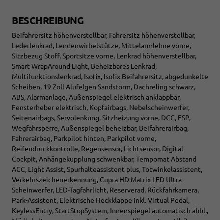
BESCHREIBUNG
Beifahrersitz höhenverstellbar, Fahrersitz höhenverstellbar,
Lederlenkrad, Lendenwirbelstütze, Mittelarmlehne vorne,
Sitzbezug Stoff, Sportsitze vorne, Lenkrad höhenverstellbar,
Smart WrapAround Light, Beheizbares Lenkrad,
Multifunktionslenkrad, Isofix, Isofix Beifahrersitz, abgedunkelte
Scheiben, 19 Zoll Alufelgen Sandstorm, Dachreling schwarz,
ABS, Alarmanlage, Außenspiegel elektrisch anklappbar,
Fensterheber elektrisch, Kopfairbags, Nebelscheinwerfer,
Seitenairbags, Servolenkung, Sitzheizung vorne, DCC, ESP,
Wegfahrsperre, Außenspiegel beheizbar, Beifahrerairbag,
Fahrerairbag, Parkpilot hinten, Parkpilot vorne,
Reifendruckkontrolle, Regensensor, Lichtsensor, Digital
Cockpit, Anhängekupplung schwenkbar, Tempomat Abstand
ACC, Light Assist, Spurhalteassistent plus, Totwinkelassistent,
Verkehrszeichenerkennung, Cupra HD Matrix LED Ultra
Scheinwerfer, LED-Tagfahrlicht, Reserverad, Rückfahrkamera,
Park-Assistent, Elektrische Heckklappe inkl. Virtual Pedal,
KeylessEntry, StartStopSystem, Innenspiegel automatisch abbl.,