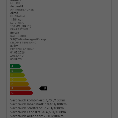
GETRIEBE
Automatik
ANTRIEBSACHSE
Allrad
HUBRAUM
1.984 ccm
LEISTUNG
150 kW (204 PS)
KRAFTSTOFF
Benzin
KATEGORIE
SUV/Geländewagen/Pickup
KILOMETERSTAND
80 km
ERSTZULASSUNG
01.05.2026
ZUSTAND
unfallfrei
Verbrauch kombiniert:
7,70 l/100km
Verbrauch Innenstadt:
10,40 l/100km
Verbrauch Stadtrand:
7,70 l/100km
Verbrauch Landstraße:
6,60 l/100km
Verbrauch Autobahn:
7,60 l/100km