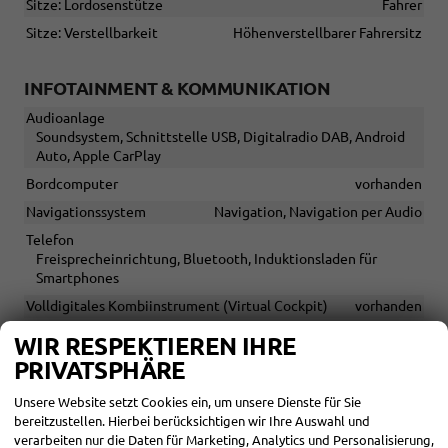
Sitze: Lordosenstütze
Fahrer
Sitze: Verstellbarkeit
Höhenverstellbarer Fahrersitz
INFOTAINMENT & KOMMUNIKATION
Audioanlage
Soundsystem, Schnittstelle USB, Digitalradio DAB, Android
Auto, Apple CarPlay
Bordcomputer
vorhanden
Navigationssystem
Navigation, Navigation per Audio
Telefon
Freisprecheinrichtung, Bluetooth, Induktionsladen für
Smartphones
Volldigitales Kombiinstrument (Virtual Cockpit)
vorhanden
WIR RESPEKTIEREN IHRE
SICHERHEIT & ASSISTENZ
PRIVATSPHÄRE
Assistenzsysteme
Unsere Website setzt Cookies ein, um unsere Dienste für Sie
Regensensor, Tempomat, Tempomat mit Lenkradkontrolle,
bereitzustellen. Hierbei berücksichtigen wir Ihre Auswahl und
Spurhalteassistent, Abstandstempomat adaptiv (ACC),
verarbeiten nur die Daten für Marketing, Analytics und Personalisierung,