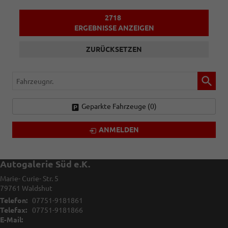
2718
ERGEBNISSE ANZEIGEN
ZURÜCKSETZEN
Fahrzeugnr.
Geparkte Fahrzeuge (
0
)
ANMELDEN
Autogalerie Süd e.K.
Marie- Curie- Str. 5
79761
Waldshut
Telefon:
07751-9181861
Telefax:
07751-9181866
E-Mail: