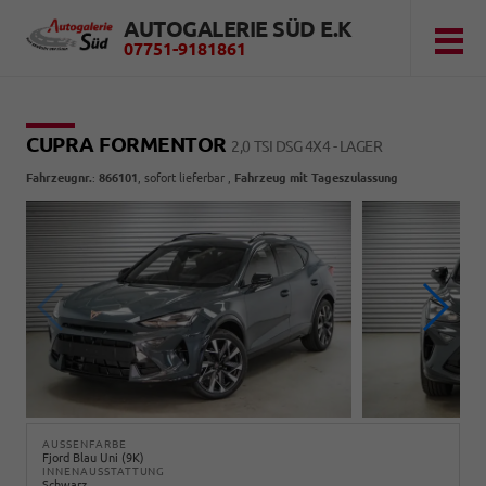
AUTOGALERIE SÜD E.K
07751-9181861
CUPRA FORMENTOR
2,0 TSI DSG 4X4 - LAGER
Fahrzeugnr.
:
866101
,
sofort lieferbar
,
Fahrzeug mit Tageszulassung
AUSSENFARBE
Fjord Blau Uni (9K)
INNENAUSSTATTUNG
Schwarz