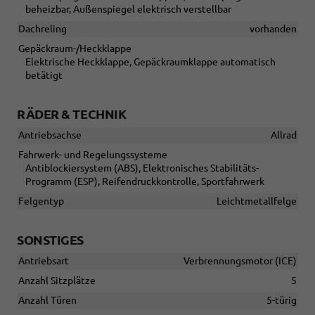
beheizbar, Außenspiegel elektrisch verstellbar
Dachreling
vorhanden
Gepäckraum-/Heckklappe
Elektrische Heckklappe, Gepäckraumklappe automatisch
betätigt
RÄDER & TECHNIK
Antriebsachse
Allrad
Fahrwerk- und Regelungssysteme
Antiblockiersystem (ABS), Elektronisches Stabilitäts-
Programm (ESP), Reifendruckkontrolle, Sportfahrwerk
Felgentyp
Leichtmetallfelge
SONSTIGES
Antriebsart
Verbrennungsmotor (ICE)
Anzahl Sitzplätze
5
Anzahl Türen
5-türig