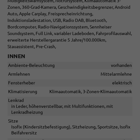
Müdigkeitswarnsystem, Notrufsystem, Klimaautomatik 3-
Zonen, 360-Grad-Kamera, Geschwindigkeitsbegrenzer, Android
Auto, Apple Carplay, Freisprecheinrichtung,
Induktionsladestation, USB, Radio DAB, Bluetooth,
Bordcomputer, Radio-Navigationssystem, Sennheiser
Soundsystem, Full Link, variabler Ladeboden, Fahrprofilauswahl,
erweiterte Herstellergarantie 5 Jahre/100.000km,
Stauassistent, Pre-Crash,
INNEN
Ambiente-Beleuchtung
vorhanden
Armlehnen
Mittelarmlehne
Fensterheber
elektrisch
Klimatisierung
Klimaautomatik, 3-Zonen-Klimaautomatik
Lenkrad
in Leder, höhenverstellbar, mit Multifunktionen, mit
Lenkradheizung
Sitze
Isofix (Kindersitzbefestigung), Sitzheizung, Sportsitze, Isofix
Beifahrersitz