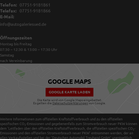
Telefon:
07751-9181861
Telefax:
07751-9181866
E-Mail:
info@autogaleriesued.de
Öffnungszeiten
Montag bis Freitag
07:30 – 12:30 & 13:00 – 17:30
Uhr
Samstag
nach Vereinbarung
GOOGLE MAPS
GOOGLE KARTE LADEN
Die Karte wird von Google Maps eingebettet.
Es gelten die
Datenschutzerklärungen
von Google.
Weitere Informationen zum offiziellen Kraftstoffverbrauch und zu den offiziellen
spezifischen CO
-Emissionen und gegebenenfalls zum Stromverbrauch neuer PKW können
2
dem 'Leitfaden über den offiziellen Kraftstoffverbrauch, die offiziellen spezifischen CO
-
2
Emissionen und den offiziellen Stromverbrauch neuer PKW' entnommen werden, der an
allen Verkaufsstellen und bei der 'Deutschen Automobil Treuhand GmbH' unentgeltlich