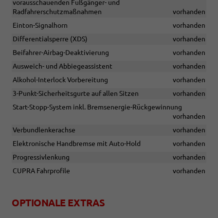
vorausschauenden Fußgänger- und
Radfahrerschutzmaßnahmen
vorhanden
Einton-Signalhorn
vorhanden
Differentialsperre (XDS)
vorhanden
Beifahrer-Airbag-Deaktivierung
vorhanden
Ausweich- und Abbiegeassistent
vorhanden
Alkohol-Interlock Vorbereitung
vorhanden
3-Punkt-Sicherheitsgurte auf allen Sitzen
vorhanden
Start-Stopp-System inkl. Bremsenergie-Rückgewinnung
vorhanden
Verbundlenkerachse
vorhanden
Elektronische Handbremse mit Auto-Hold
vorhanden
Progressivlenkung
vorhanden
CUPRA Fahrprofile
vorhanden
OPTIONALE EXTRAS