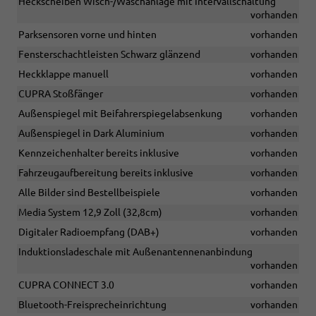
Heckscheiben Wisch-/Waschanlage mit Intervallschaltung
vorhanden
Parksensoren vorne und hinten
vorhanden
Fensterschachtleisten Schwarz glänzend
vorhanden
Heckklappe manuell
vorhanden
CUPRA Stoßfänger
vorhanden
Außenspiegel mit Beifahrerspiegelabsenkung
vorhanden
Außenspiegel in Dark Aluminium
vorhanden
Kennzeichenhalter bereits inklusive
vorhanden
Fahrzeugaufbereitung bereits inklusive
vorhanden
Alle Bilder sind Bestellbeispiele
vorhanden
Media System 12,9 Zoll (32,8cm)
vorhanden
Digitaler Radioempfang (DAB+)
vorhanden
Induktionsladeschale mit Außenantennenanbindung
vorhanden
CUPRA CONNECT 3.0
vorhanden
Bluetooth-Freisprecheinrichtung
vorhanden