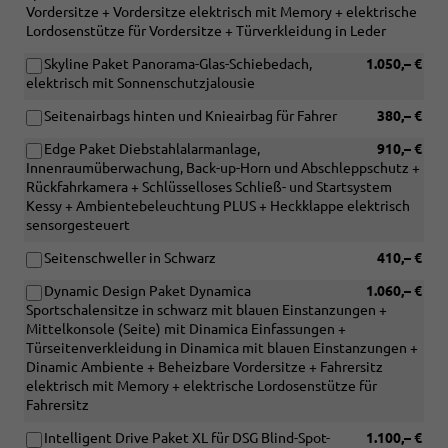
Vordersitze + Vordersitze elektrisch mit Memory + elektrische
Lordosenstütze für Vordersitze + Türverkleidung in Leder
Skyline Paket Panorama-Glas-Schiebedach,
1.050,– €
elektrisch mit Sonnenschutzjalousie
Seitenairbags hinten und Knieairbag für Fahrer
380,– €
Edge Paket Diebstahlalarmanlage,
910,– €
Innenraumüberwachung, Back-up-Horn und Abschleppschutz +
Rückfahrkamera + Schlüsselloses Schließ- und Startsystem
Kessy + Ambientebeleuchtung PLUS + Heckklappe elektrisch
sensorgesteuert
Seitenschweller in Schwarz
410,– €
Dynamic Design Paket Dynamica
1.060,– €
Sportschalensitze in schwarz mit blauen Einstanzungen +
Mittelkonsole (Seite) mit Dinamica Einfassungen +
Türseitenverkleidung in Dinamica mit blauen Einstanzungen +
Dinamic Ambiente + Beheizbare Vordersitze + Fahrersitz
elektrisch mit Memory + elektrische Lordosenstütze für
Fahrersitz
Intelligent Drive Paket XL für DSG Blind-Spot-
1.100,– €