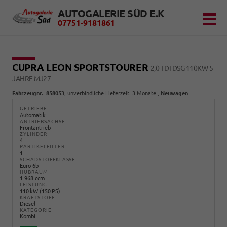
AUTOGALERIE SÜD E.K
07751-9181861
CUPRA LEON SPORTSTOURER
2,0 TDI DSG 110KW 5
JAHRE MJ27
Fahrzeugnr.
:
858053
, unverbindliche Lieferzeit:
3 Monate
,
Neuwagen
GETRIEBE
Automatik
ANTRIEBSACHSE
Frontantrieb
ZYLINDER
4
PARTIKELFILTER
1
SCHADSTOFFKLASSE
Euro 6b
HUBRAUM
1.968 ccm
LEISTUNG
110 kW (150 PS)
KRAFTSTOFF
Diesel
KATEGORIE
Kombi