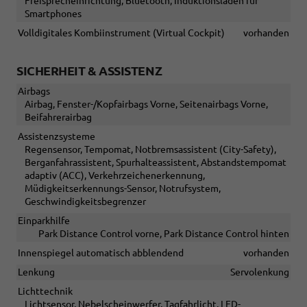
Freisprecheinrichtung, Bluetooth, Induktionsladen für
Smartphones
Volldigitales Kombiinstrument (Virtual Cockpit)
vorhanden
SICHERHEIT & ASSISTENZ
Airbags
Airbag, Fenster-/Kopfairbags Vorne, Seitenairbags Vorne,
Beifahrerairbag
Assistenzsysteme
Regensensor, Tempomat, Notbremsassistent (City-Safety),
Berganfahrassistent, Spurhalteassistent, Abstandstempomat
adaptiv (ACC), Verkehrzeichenerkennung,
Müdigkeitserkennungs-Sensor, Notrufsystem,
Geschwindigkeitsbegrenzer
Einparkhilfe
Park Distance Control vorne, Park Distance Control hinten
Innenspiegel automatisch abblendend
vorhanden
Lenkung
Servolenkung
Lichttechnik
Lichtsensor, Nebelscheinwerfer, Tagfahrlicht, LED-