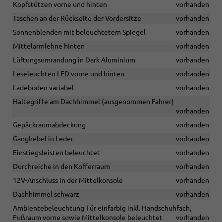
Kopfstützen vorne und hinten
vorhanden
Taschen an der Rückseite der Vordersitze
vorhanden
Sonnenblenden mit beleuchtetem Spiegel
vorhanden
Mittelarmlehne hinten
vorhanden
Lüftungsumrandung in Dark Aluminium
vorhanden
Leseleuchten LED vorne und hinten
vorhanden
Ladeboden variabel
vorhanden
Haltegriffe am Dachhimmel (ausgenommen Fahrer)
vorhanden
Gepäckraumabdeckung
vorhanden
Ganghebel in Leder
vorhanden
Einstiegsleisten beleuchtet
vorhanden
Durchreiche in den Kofferraum
vorhanden
12V-Anschluss in der Mittelkonsole
vorhanden
Dachhimmel schwarz
vorhanden
Ambientebeleuchtung Tür einfarbig inkl. Handschuhfach,
Fußraum vorne sowie Mittelkonsole beleuchtet
vorhanden