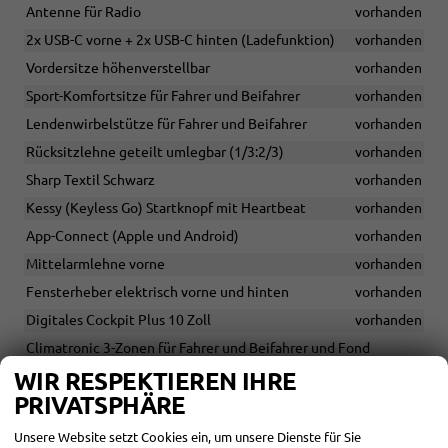
Antenne für Radio
vorhanden
2x USB-C vorne + 2x USB-C hinten (Ladefunktion)
vorhanden
Vordersitze höhenverstellbar
vorhanden
Sport-Komfortsitze für Fahrer und Beifahrer
vorhanden
Lendenwirbelstütze für Fahrer und Beifahrer
vorhanden
Rücksitzlehne geteilt umlegbar (1/3:2/3)
vorhanden
Sharp Textil Schwarz
vorhanden
Kessy (Keyless Go) Startknopf mit Heartbeat
vorhanden
App-Connect (Apple und Android)
vorhanden
Mittelarmlehne vorne
vorhanden
Fensterheber elektrisch vorne und hinten
vorhanden
Digitales Cockpit Plus 10 Zoll
vorhanden
Climatronic 3-Zonen für Fahrer und Beifahrer und Fond
getrennt regelbar
vorhanden
WIR RESPEKTIEREN IHRE
Herstellergarantie 5 Jahre / 100.000 km
vorhanden
PRIVATSPHÄRE
Adaptive Geschwindigkeitsregelung (ACC) bis 210 km/h
Unsere Website setzt Cookies ein, um unsere Dienste für Sie
vorhanden