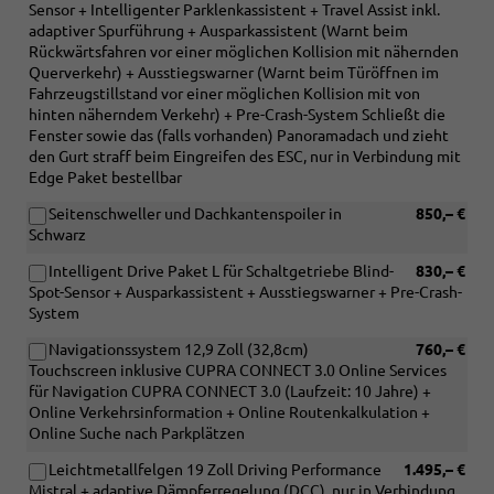
Sensor + Intelligenter Parklenkassistent + Travel Assist inkl.
adaptiver Spurführung + Ausparkassistent (Warnt beim
Rückwärtsfahren vor einer möglichen Kollision mit nähernden
Querverkehr) + Ausstiegswarner (Warnt beim Türöffnen im
Fahrzeugstillstand vor einer möglichen Kollision mit von
hinten näherndem Verkehr) + Pre-Crash-System Schließt die
Fenster sowie das (falls vorhanden) Panoramadach und zieht
den Gurt straff beim Eingreifen des ESC, nur in Verbindung mit
Edge Paket bestellbar
Seitenschweller und Dachkantenspoiler in
850,– €
Schwarz
Intelligent Drive Paket L für Schaltgetriebe Blind-
830,– €
Spot-Sensor + Ausparkassistent + Ausstiegswarner + Pre-Crash-
System
Navigationssystem 12,9 Zoll (32,8cm)
760,– €
Touchscreen inklusive CUPRA CONNECT 3.0 Online Services
für Navigation CUPRA CONNECT 3.0 (Laufzeit: 10 Jahre) +
Online Verkehrsinformation + Online Routenkalkulation +
Online Suche nach Parkplätzen
Leichtmetallfelgen 19 Zoll Driving Performance
1.495,– €
Mistral + adaptive Dämpferregelung (DCC), nur in Verbindung