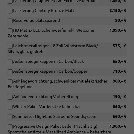
Lackierung Graphene Grau Exclusive Metallic
1.050,– €
Lackierung Century Bronze Matt
2.150,– €
Reserverad platzsparend
90,– €
HD Matrix LED Scheinwerfer inkl. Welcome
1.090,– €
Zeremonie
Leichtmetallfelgen 18 Zoll Windstorm Black/
575,– €
Silver, glanzgedreht
Außenspiegelkappen in Carbon/Black
650,– €
Außenspiegelkappen in Carbon/Copper
710,– €
Anhängevorrichtung, schwenkbar mit elektrischer
900,– €
Entriegelung
Anhängevorrichtung Vorbereitung
190,– €
Winter Paket Vordersitze beheizbar
360,– €
Sennheiser High-End Surround Soundsystem
560,– €
Progressive Design Paket Leder (Nachhaltig)
1.900,– €
Sportschalensitze + Metallized Ambiente + beheizbare