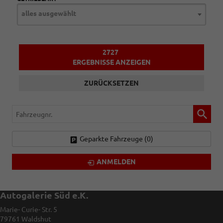
alles ausgewählt
2727
ERGEBNISSE ANZEIGEN
ZURÜCKSETZEN
Fahrzeugnr.
Geparkte Fahrzeuge (
0
)
ANMELDEN
Autogalerie Süd e.K.
Marie- Curie- Str. 5
79761
Waldshut