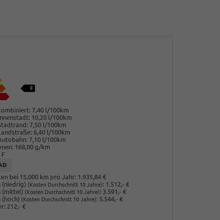
ombiniert:
7,40 l/100km
nnenstadt:
10,20 l/100km
Stadtrand:
7,50 l/100km
Landstraße:
6,40 l/100km
Autobahn:
7,10 l/100km
onen:
168,00 g/km
F
AD
en bei 15.000 km pro Jahr:
1.935,84 €
(niedrig)
:
1.512,- €
(Kosten Durchschnitt 10 Jahre)
 (mittel)
:
3.591,- €
(Kosten Durchschnitt 10 Jahre)
 (hoch)
:
5.544,- €
(Kosten Durchschnitt 10 Jahre)
r:
212,- €