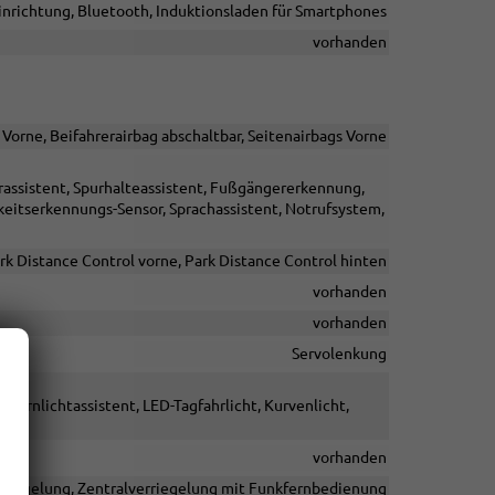
inrichtung, Bluetooth, Induktionsladen für Smartphones
vorhanden
 Vorne, Beifahrerairbag abschaltbar, Seitenairbags Vorne
assistent, Spurhalteassistent, Fußgängererkennung,
itserkennungs-Sensor, Sprachassistent, Notrufsystem,
k Distance Control vorne, Park Distance Control hinten
vorhanden
vorhanden
Servolenkung
Fernlichtassistent, LED-Tagfahrlicht, Kurvenlicht,
vorhanden
rriegelung, Zentralverriegelung mit Funkfernbedienung