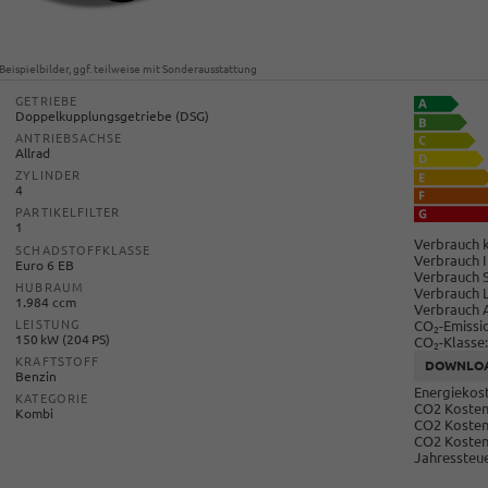
Beispielbilder, ggf. teilweise mit Sonderausstattung
GETRIEBE
Doppelkupplungsgetriebe (DSG)
ANTRIEBSACHSE
Allrad
ZYLINDER
4
PARTIKELFILTER
1
Verbrauch k
SCHADSTOFFKLASSE
Verbrauch I
Euro 6 EB
Verbrauch 
HUBRAUM
Verbrauch 
1.984 ccm
Verbrauch 
CO
-Emissi
LEISTUNG
2
150 kW (204 PS)
CO
-Klasse:
2
KRAFTSTOFF
DOWNLO
Benzin
Energiekost
KATEGORIE
CO2 Kosten 
Kombi
CO2 Kosten
CO2 Kosten
Jahressteue