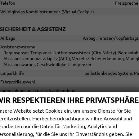
Telefon
Freispreche
Volldigitales Kombiinstrument (Virtual Cockpit)
SICHERHEIT & ASSISTENZ
Airbags
Airbag, Fenster-/Kopfairbags
Assistenzsysteme
Regensensor, Tempomat, Notbremsassistent (City-Safety), Berganfahr
Abstandstempomat adaptiv (ACC), Verkehrzeichenerkennung, Müdigke
Abstandswarner, Geschwindigkeitsbegrenzer
Einparkhilfe
Selbstlenkendes System, Par
Fahrprofilauswahl
Innenspiegel automatisch abblendend
WIR RESPEKTIEREN IHRE PRIVATSPHÄRE
Lenkung
Lichttechnik
nsere Website setzt Cookies ein, um unsere Dienste für Sie
Lichtsensor, Nebelscheinwerfer, LED-Rückleuchten, LED-Scheinwerfer, 
ereitzustellen. Hierbei berücksichtigen wir Ihre Auswahl und
adaptiv (AFS), Voll-LED Scheinwerfer
erarbeiten nur die Daten für Marketing, Analytics und
Start/Stop-Automatik
ersonalisierung, für die Sie uns Ihr Einverständnis geben. Sie
Zentralverriegelung
Zentralve