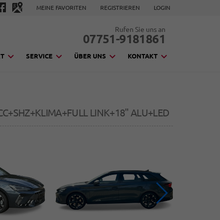
MEINE FAVORITEN
REGISTRIEREN
LOGIN
Rufen Sie uns an
07751-9181861
KT
SERVICE
ÜBER UNS
KONTAKT
CC+SHZ+KLIMA+FULL LINK+18" ALU+LED