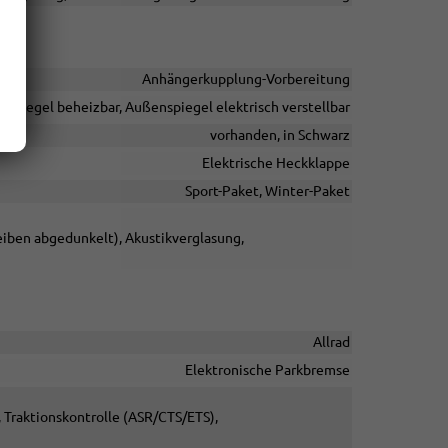
Anhängerkupplung-Vorbereitung
nspiegel beheizbar, Außenspiegel elektrisch verstellbar
vorhanden, in Schwarz
Elektrische Heckklappe
Sport-Paket, Winter-Paket
eiben abgedunkelt), Akustikverglasung,
Allrad
Elektronische Parkbremse
, Traktionskontrolle (ASR/CTS/ETS),