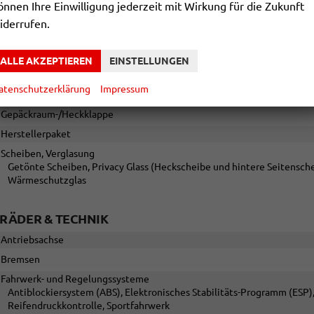
önnen Ihre Einwilligung jederzeit mit Wirkung für die Zukunft
iderrufen.
AUSSEN
Anhängerkupplung
ALLE AKZEPTIEREN
EINSTELLUNGEN
Außenspiegel
Außenspiegel elektrisch anklappbar, Auße
atenschutzerklärung
Impressum
Dachreling
Gepäckraum-/Heckklappe
Herstellerpaket
Scheiben, Verglasung
Getönte Scheiben, Privacy Glass (Heckscheibe und hintere Seitensch
Wärmeschutzglas
RÄDER & TECHNIK
Antriebsachse
Bremsen
Fahrwerk- und Regelungssysteme
Antiblockiersystem (ABS), Elektronisches Stabilitäts-Programm (ESP)
Reifendruckkontrolle, Sportfahrwerk