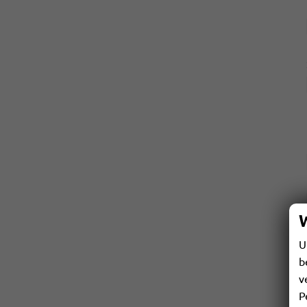
U
b
v
P