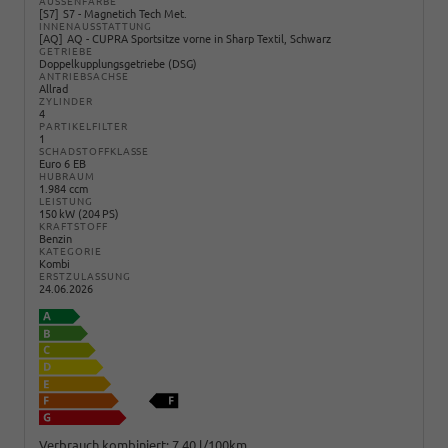
AUSSENFARBE
S7
S7 - Magnetich Tech Met.
INNENAUSSTATTUNG
AQ
AQ - CUPRA Sportsitze vorne in Sharp Textil, Schwarz
GETRIEBE
Doppelkupplungsgetriebe (DSG)
ANTRIEBSACHSE
Allrad
ZYLINDER
4
PARTIKELFILTER
1
SCHADSTOFFKLASSE
Euro 6 EB
HUBRAUM
1.984 ccm
LEISTUNG
150 kW (204 PS)
KRAFTSTOFF
Benzin
KATEGORIE
Kombi
ERSTZULASSUNG
24.06.2026
Verbrauch kombiniert:
7,40 l/100km