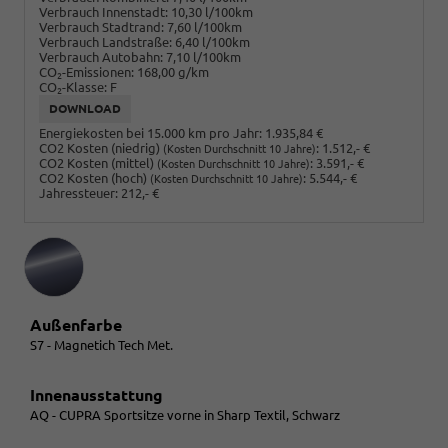
Verbrauch Innenstadt:
10,30 l/100km
Verbrauch Stadtrand:
7,60 l/100km
Verbrauch Landstraße:
6,40 l/100km
Verbrauch Autobahn:
7,10 l/100km
CO
-Emissionen:
168,00 g/km
2
CO
-Klasse:
F
2
DOWNLOAD
Energiekosten bei 15.000 km pro Jahr:
1.935,84 €
CO2 Kosten (niedrig)
:
1.512,- €
(Kosten Durchschnitt 10 Jahre)
CO2 Kosten (mittel)
:
3.591,- €
(Kosten Durchschnitt 10 Jahre)
CO2 Kosten (hoch)
:
5.544,- €
(Kosten Durchschnitt 10 Jahre)
Jahressteuer:
212,- €
Außenfarbe
S7 - Magnetich Tech Met.
Innenausstattung
AQ - CUPRA Sportsitze vorne in Sharp Textil, Schwarz