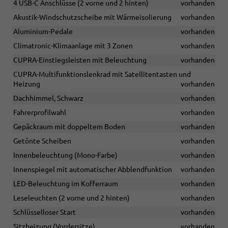
4 USB-C Anschlüsse (2 vorne und 2 hinten)
vorhanden
Akustik-Windschutzscheibe mit Wärmeisolierung
vorhanden
Aluminium-Pedale
vorhanden
Climatronic-Klimaanlage mit 3 Zonen
vorhanden
CUPRA-Einstiegsleisten mit Beleuchtung
vorhanden
CUPRA-Multifunktionslenkrad mit Satellitentasten und
Heizung
vorhanden
Dachhimmel, Schwarz
vorhanden
Fahrerprofilwahl
vorhanden
Gepäckraum mit doppeltem Boden
vorhanden
Getönte Scheiben
vorhanden
Innenbeleuchtung (Mono-Farbe)
vorhanden
Innenspiegel mit automatischer Abblendfunktion
vorhanden
LED-Beleuchtung im Kofferraum
vorhanden
Leseleuchten (2 vorne und 2 hinten)
vorhanden
Schlüsselloser Start
vorhanden
Sitzheizung (Vordersitze)
vorhanden