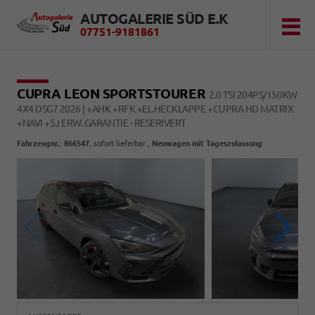
AUTOGALERIE SÜD E.K
07751-9181861
CUPRA LEON SPORTSTOURER
2.0 TSI 204PS/150KW
4X4 DSG7 2026 | +AHK +RFK +EL.HECKLAPPE +CUPRA HD MATRIX
+NAVI +5J ERW. GARANTIE - RESERIVERT
Fahrzeugnr.
:
866547
,
sofort lieferbar
,
Neuwagen mit Tageszulassung