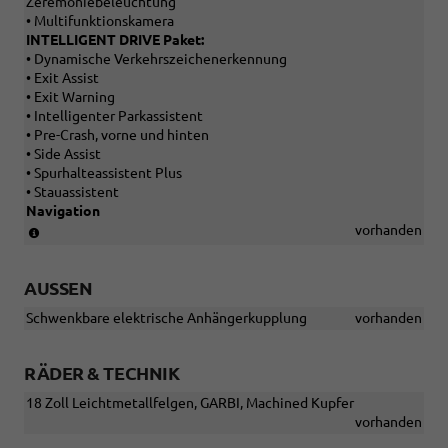
Zeremoniebeleuchtung
• Multifunktionskamera
INTELLIGENT DRIVE Paket:
• Dynamische Verkehrszeichenerkennung
• Exit Assist
• Exit Warning
• Intelligenter Parkassistent
• Pre-Crash, vorne und hinten
• Side Assist
• Spurhalteassistent Plus
• Stauassistent
Navigation
(Paket
vorhanden
ist
nicht
AUSSEN
bestellbar)
Schwenkbare elektrische Anhängerkupplung
vorhanden
RÄDER & TECHNIK
18 Zoll Leichtmetallfelgen, GARBI, Machined Kupfer
vorhanden