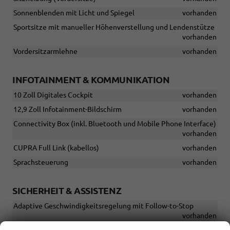
Sonnenblenden mit Licht und Spiegel
vorhanden
Sportsitze mit manueller Höhenverstellung und Lendenstütze
vorhanden
Vordersitzarmlehne
vorhanden
INFOTAINMENT & KOMMUNIKATION
10 Zoll Digitales Cockpit
vorhanden
12,9 Zoll Infotainment-Bildschirm
vorhanden
Connectivity Box (inkl. Bluetooth und Mobile Phone Interface)
vorhanden
CUPRA Full Link (kabellos)
vorhanden
Sprachsteuerung
vorhanden
SICHERHEIT & ASSISTENZ
Adaptive Geschwindigkeitsregelung mit Follow-to-Stop
vorhanden