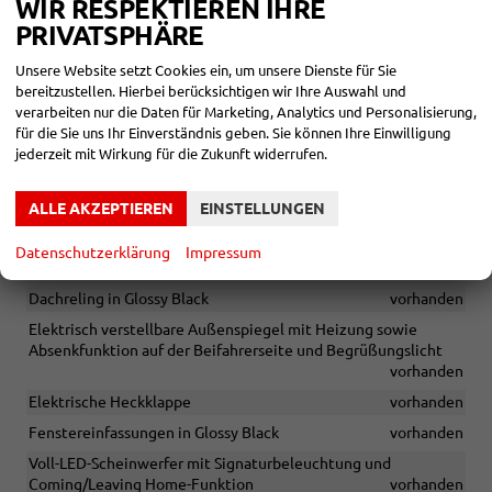
Lichtassistent
vorhanden
WIR RESPEKTIEREN IHRE
PRIVATSPHÄRE
Parksensoren vorne und hinten
vorhanden
Progressive Lenkung
vorhanden
Unsere Website setzt Cookies ein, um unsere Dienste für Sie
bereitzustellen. Hierbei berücksichtigen wir Ihre Auswahl und
Regen- und Lichtsensor
vorhanden
verarbeiten nur die Daten für Marketing, Analytics und Personalisierung,
Front Cross Traffic Assist
vorhanden
für die Sie uns Ihr Einverständnis geben. Sie können Ihre Einwilligung
jederzeit mit Wirkung für die Zukunft widerrufen.
AUSSEN
ALLE AKZEPTIEREN
EINSTELLUNGEN
3D LED-Rückleuchten mit Zeremonielicht und dynamischem
Blinklicht
vorhanden
Datenschutzerklärung
Impressum
Außenspiegel in Dark Aluminium lackiert
vorhanden
Dachreling in Glossy Black
vorhanden
Elektrisch verstellbare Außenspiegel mit Heizung sowie
Absenkfunktion auf der Beifahrerseite und Begrüßungslicht
vorhanden
Elektrische Heckklappe
vorhanden
Fenstereinfassungen in Glossy Black
vorhanden
Voll-LED-Scheinwerfer mit Signaturbeleuchtung und
Coming/Leaving Home-Funktion
vorhanden