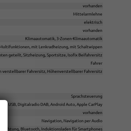
vorhanden
Mittelarmlehne
elektrisch
vorhanden
Klimaautomatik, 3-Zonen-Klimaautomatik
t Multifunktionen, mit Lenkradheizung, mit Schaltwippen
ten geteilt, Sitzheizung, Sportsitze, Isofix Beifahrersitz
Fahrer
h verstellbarer Fahrersitz, Höhenverstellbarer Fahrersitz
Sprachsteuerung
telle USB, Digitalradio DAB, Android Auto, Apple CarPlay
vorhanden
Navigation, Navigation per Audio
inrichtung, Bluetooth, Induktionsladen für Smartphones