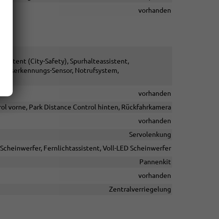
vorhanden
stent (City-Safety), Spurhalteassistent,
eitserkennungs-Sensor, Notrufsystem,
vorhanden
ol vorne, Park Distance Control hinten, Rückfahrkamera
vorhanden
Servolenkung
-Scheinwerfer, Fernlichtassistent, Voll-LED Scheinwerfer
Pannenkit
vorhanden
Zentralverriegelung