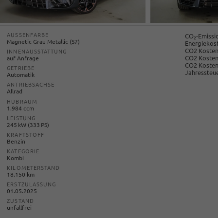
AUSSENFARBE
CO
-Emissi
2
Magnetic Grau Metallic (S7)
Energiekost
CO2 Kosten 
INNENAUSSTATTUNG
CO2 Kosten
auf Anfrage
CO2 Kosten
GETRIEBE
Jahressteue
Automatik
ANTRIEBSACHSE
Allrad
HUBRAUM
1.984 ccm
LEISTUNG
245 kW (333 PS)
KRAFTSTOFF
Benzin
KATEGORIE
Kombi
KILOMETERSTAND
18.150 km
ERSTZULASSUNG
01.05.2025
ZUSTAND
unfallfrei