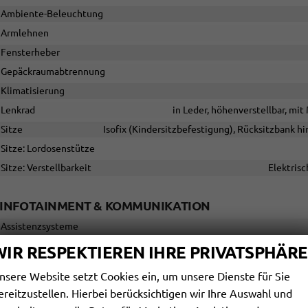
Ambiente-Beleuchtung
Armlehnen
Fensterheber
Gepäckraumabtrennung
Klimatisierung
Lenkrad
in Leder, höhenverstellbar, mi
Sitze
Isofix (Kindersitzbefestigung), Rücksitzbank hin
Sitze: Lordosenstütze
Sitze: Verstellbarkeit
Elektrisc
INFOTAINMENT & KOMMUNIKATION
Assistenzsysteme
Audioanlage
Schnitts
WIR RESPEKTIEREN IHRE PRIVATSPHÄRE
Bordcomputer
nsere Website setzt Cookies ein, um unsere Dienste für Sie
Navigationssystem
ereitzustellen. Hierbei berücksichtigen wir Ihre Auswahl und
Telefon
Freispreche