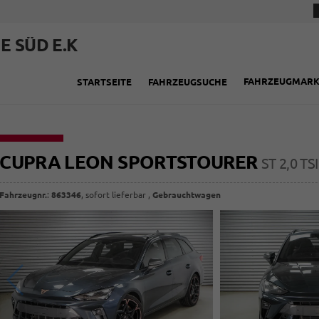
E SÜD E.K
FAHRZEUGMAR
STARTSEITE
FAHRZEUGSUCHE
CUPRA LEON SPORTSTOURER
ST 2,0 TS
Fahrzeugnr.
:
863346
,
sofort lieferbar
,
Gebrauchtwagen