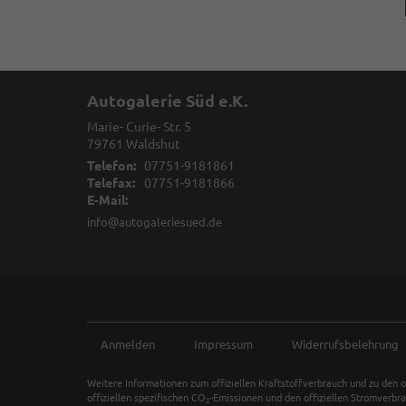
Autogalerie Süd e.K.
Marie- Curie- Str. 5
79761
Waldshut
Telefon:
07751-9181861
Telefax:
07751-9181866
E-Mail:
info@autogaleriesued.de
Anmelden
Impressum
Widerrufsbelehrung
Weitere Informationen zum offiziellen Kraftstoffverbrauch und zu den o
offiziellen spezifischen CO
-Emissionen und den offiziellen Stromverbr
2