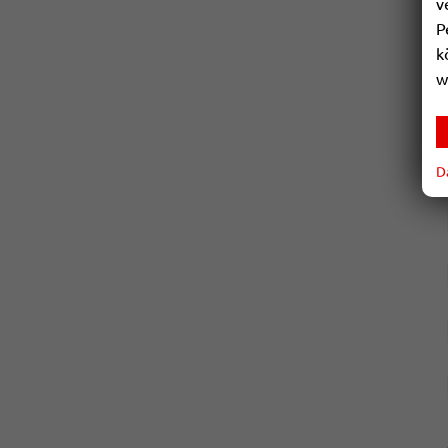
v
P
k
w
D