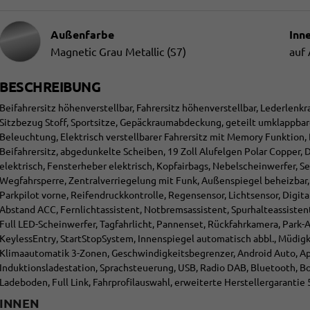
Außenfarbe
Inn
Magnetic Grau Metallic (S7)
auf
BESCHREIBUNG
Beifahrersitz höhenverstellbar, Fahrersitz höhenverstellbar, Lederlenk
Sitzbezug Stoff, Sportsitze, Gepäckraumabdeckung, geteilt umklappbar
Beleuchtung, Elektrisch verstellbarer Fahrersitz mit Memory Funktion, B
Beifahrersitz, abgedunkelte Scheiben, 19 Zoll Alufelgen Polar Copper,
elektrisch, Fensterheber elektrisch, Kopfairbags, Nebelscheinwerfer, S
Wegfahrsperre, Zentralverriegelung mit Funk, Außenspiegel beheizbar, B
Parkpilot vorne, Reifendruckkontrolle, Regensensor, Lichtsensor, Dig
Abstand ACC, Fernlichtassistent, Notbremsassistent, Spurhalteassisten
Full LED-Scheinwerfer, Tagfahrlicht, Pannenset, Rückfahrkamera, Park-As
KeylessEntry, StartStopSystem, Innenspiegel automatisch abbl., Müdig
Klimaautomatik 3-Zonen, Geschwindigkeitsbegrenzer, Android Auto, App
Induktionsladestation, Sprachsteuerung, USB, Radio DAB, Bluetooth, B
Ladeboden, Full Link, Fahrprofilauswahl, erweiterte Herstellergarantie 
INNEN