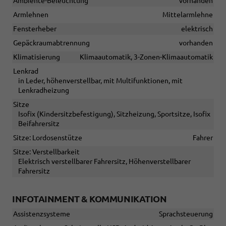
Ambiente-Beleuchtung
vorhanden
Armlehnen
Mittelarmlehne
Fensterheber
elektrisch
Gepäckraumabtrennung
vorhanden
Klimatisierung
Klimaautomatik, 3-Zonen-Klimaautomatik
Lenkrad
in Leder, höhenverstellbar, mit Multifunktionen, mit
Lenkradheizung
Sitze
Isofix (Kindersitzbefestigung), Sitzheizung, Sportsitze, Isofix
Beifahrersitz
Sitze: Lordosenstütze
Fahrer
Sitze: Verstellbarkeit
Elektrisch verstellbarer Fahrersitz, Höhenverstellbarer
Fahrersitz
INFOTAINMENT & KOMMUNIKATION
Assistenzsysteme
Sprachsteuerung