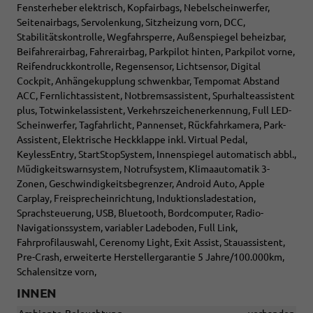
Fensterheber elektrisch, Kopfairbags, Nebelscheinwerfer,
Seitenairbags, Servolenkung, Sitzheizung vorn, DCC,
Stabilitätskontrolle, Wegfahrsperre, Außenspiegel beheizbar,
Beifahrerairbag, Fahrerairbag, Parkpilot hinten, Parkpilot vorne,
Reifendruckkontrolle, Regensensor, Lichtsensor, Digital
Cockpit, Anhängekupplung schwenkbar, Tempomat Abstand
ACC, Fernlichtassistent, Notbremsassistent, Spurhalteassistent
plus, Totwinkelassistent, Verkehrszeichenerkennung, Full LED-
Scheinwerfer, Tagfahrlicht, Pannenset, Rückfahrkamera, Park-
Assistent, Elektrische Heckklappe inkl. Virtual Pedal,
KeylessEntry, StartStopSystem, Innenspiegel automatisch abbl.,
Müdigkeitswarnsystem, Notrufsystem, Klimaautomatik 3-
Zonen, Geschwindigkeitsbegrenzer, Android Auto, Apple
Carplay, Freisprecheinrichtung, Induktionsladestation,
Sprachsteuerung, USB, Bluetooth, Bordcomputer, Radio-
Navigationssystem, variabler Ladeboden, Full Link,
Fahrprofilauswahl, Cerenomy Light, Exit Assist, Stauassistent,
Pre-Crash, erweiterte Herstellergarantie 5 Jahre/100.000km,
Schalensitze vorn,
INNEN