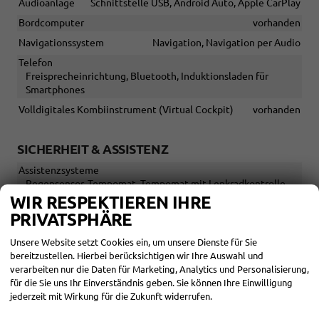
Audioanlage
Schnittstelle USB, Android Auto, Apple CarPlay
Bordcomputer
vorhanden
Navigationssystem
Navigation, Navigation per Audio
Telefon
Freisprecheinrichtung, Bluetooth, Induktionsladen für
Smartphones
Volldigitales Kombiinstrument (Virtual Cockpit)
vorhanden
SICHERHEIT & ASSISTENZ
Assistenzsysteme
Regensensor, Tempomat, Tempomat mit Lenkradkontrolle,
Notbremsassistent (City-Safety), Spurhalteassistent,
WIR RESPEKTIEREN IHRE
Abstandstempomat adaptiv (ACC),
PRIVATSPHÄRE
Verkehrzeichenerkennung, Müdigkeitserkennungs-Sensor,
Notrufsystem, Geschwindigkeitsbegrenzer
Unsere Website setzt Cookies ein, um unsere Dienste für Sie
bereitzustellen. Hierbei berücksichtigen wir Ihre Auswahl und
Diebstahl-Alarmanlage
vorhanden
verarbeiten nur die Daten für Marketing, Analytics und Personalisierung,
Einparkhilfe
für die Sie uns Ihr Einverständnis geben. Sie können Ihre Einwilligung
Selbstlenkendes System, Park Distance Control vorne, Park
jederzeit mit Wirkung für die Zukunft widerrufen.
Distance Control hinten, Rückfahrkamera