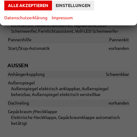
Innenspiegel automatisch abblendend
vorhanden
ALLE AKZEPTIEREN
EINSTELLUNGEN
Lenkung
Servolenkung
Datenschutzerklärung
Impressum
Lichttechnik
Lichtsensor, Nebelscheinwerfer, Tagfahrlicht, LED-
Scheinwerfer, Fernlichtassistent, Voll-LED Scheinwerfer
Pannenhilfe
Pannenkit
Start/Stop-Automatik
vorhanden
AUSSEN
Anhängerkupplung
Schwenkbar
Außenspiegel
Außenspiegel elektrisch anklappbar, Außenspiegel
beheizbar, Außenspiegel elektrisch verstellbar
Dachreling
vorhanden
Gepäckraum-/Heckklappe
Elektrische Heckklappe, Gepäckraumklappe automatisch
betätigt