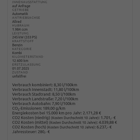
INNENAUSSTATTUNG
auf Anfrage
GETRIEBE
Automatik
ANTRIEBSACHSE
Allrad
HUBRAUM
1.984 ccm
LEISTUNG
245 kW (333 PS)
KRAFTSTOFF
Benzin
KATEGORIE
Kombi
KILOMETERSTAND
12.600 km
ERSTZULASSUNG
01.07.2025
ZUSTAND
unfallfrei
Verbrauch kombiniert:
8,30 l/100km
Verbrauch Innenstadt:
11,80 l/100km
Verbrauch Stadtrand:
8,50 l/100km
Verbrauch Landstraße:
7,20 l/100km
Verbrauch Autobahn:
7,90 l/100km
CO
-Emissionen:
189,00 g/km
2
Energiekosten bei 15.000 km pro Jahr:
2.171,28 €
CO2 Kosten (niedrig)
:
1.701,- €
(Kosten Durchschnitt 10 Jahre)
CO2 Kosten (mittel)
:
4.039,88 €
(Kosten Durchschnitt 10 Jahre)
CO2 Kosten (hoch)
:
6.237,- €
(Kosten Durchschnitt 10 Jahre)
Jahressteuer:
280,- €