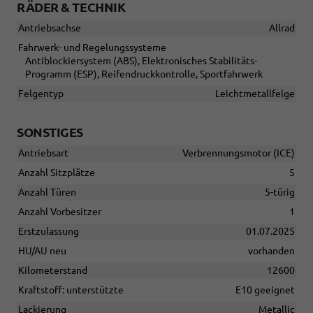
RÄDER & TECHNIK
Antriebsachse
Allrad
Fahrwerk- und Regelungssysteme
Antiblockiersystem (ABS), Elektronisches Stabilitäts-
Programm (ESP), Reifendruckkontrolle, Sportfahrwerk
Felgentyp
Leichtmetallfelge
SONSTIGES
Antriebsart
Verbrennungsmotor (ICE)
Anzahl Sitzplätze
5
Anzahl Türen
5-türig
Anzahl Vorbesitzer
1
Erstzulassung
01.07.2025
HU/AU neu
vorhanden
Kilometerstand
12600
Kraftstoff: unterstützte
E10 geeignet
Lackierung
Metallic