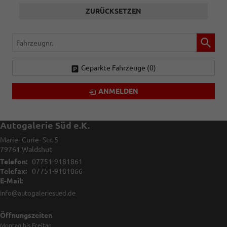
ZURÜCKSETZEN
Fahrzeugnr.
Geparkte Fahrzeuge (
0
)
ANMELDEN
Autogalerie Süd e.K.
Marie- Curie- Str. 5
79761
Waldshut
Telefon:
07751-9181861
Telefax:
07751-9181866
E-Mail:
info@autogaleriesued.de
Öffnungszeiten
Montag bis Freitag