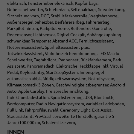
elektrisch, Fensterheber elektrisch, Kopfairbags,
Nebelscheinwerfer, Schiebedach, Seitenairbags, Servolenkung,
Sitzheizung vorn, DCC, Stabilitätskontrolle, Wegfahrsperre,
Außenspiegel beheizbar, Beifahrerairbag, Fahrerairbag,
Parkpilot hinten, Parkpilot vorne, Reifendruckkontrolle,
Regensensor, Lichtsensor, Digital Cockpit, Anhängekupplung
schwenkbar, Tempomat Abstand ACC, Fernlichtassistent,
Notbremsassistent, Spurhalteassistent plus,
Totwinkelassistent, Verkehrszeichenerkennung, LED Matrix
Scheinwerfer, Tagfahrlicht, Pannenset, Rückfahrkamera, Park-
Assistent, Panoramadach, Elektrische Heckklappe inkl. Virtual
Pedal, KeylessEntry, StartStopSystem, Innenspiegel
automatisch abbl., Müdigkeitswarnsystem, Notrufsystem,
Klimaautomatik 3-Zonen, Geschwindigkeitsbegrenzer, Android
Auto, Apple Carplay, Freisprecheinrichtung,
Induktionsladestation, Sprachsteuerung, USB, Bluetooth,
Bordcomputer, Radio-Navigationssystem, variabler Ladeboden,
Full Link, Fahrprofilauswahl, Cerenomy Light, Exit Assist,
Stauassistent, Pre-Crash, erweiterte Herstellergarantie 5
Jahre/100.000km, Schalensitze vorn,
INNEN