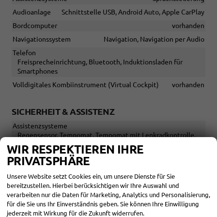
Audioanlage
Schnittstelle USB, Android Auto, Apple CarPlay
Bordcomputer
vorhanden
Navigationssystem
Navigation, Navigation per Audio
Telefon
Freisprecheinrichtung, Bluetooth, Induktionsladen für
Smartphones
Volldigitales Kombiinstrument (Virtual Cockpit)
vorhanden
SICHERHEIT & ASSISTENZ
Assistenzsysteme
Regensensor, Tempomat, Tempomat mit Lenkradkontrolle,
Notbremsassistent (City-Safety), Spurhalteassistent,
WIR RESPEKTIEREN IHRE
Abstandstempomat adaptiv (ACC),
PRIVATSPHÄRE
Verkehrzeichenerkennung, Müdigkeitserkennungs-Sensor,
Notrufsystem, Geschwindigkeitsbegrenzer
Unsere Website setzt Cookies ein, um unsere Dienste für Sie
Diebstahl-Alarmanlage
vorhanden
bereitzustellen. Hierbei berücksichtigen wir Ihre Auswahl und
verarbeiten nur die Daten für Marketing, Analytics und Personalisierung,
Einparkhilfe
für die Sie uns Ihr Einverständnis geben. Sie können Ihre Einwilligung
Selbstlenkendes System, Park Distance Control vorne, Park
jederzeit mit Wirkung für die Zukunft widerrufen.