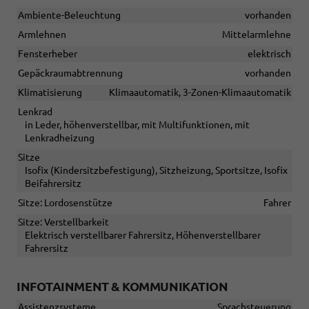
Ambiente-Beleuchtung
vorhanden
Armlehnen
Mittelarmlehne
Fensterheber
elektrisch
Gepäckraumabtrennung
vorhanden
Klimatisierung
Klimaautomatik, 3-Zonen-Klimaautomatik
Lenkrad
in Leder, höhenverstellbar, mit Multifunktionen, mit
Lenkradheizung
Sitze
Isofix (Kindersitzbefestigung), Sitzheizung, Sportsitze, Isofix
Beifahrersitz
Sitze: Lordosenstütze
Fahrer
Sitze: Verstellbarkeit
Elektrisch verstellbarer Fahrersitz, Höhenverstellbarer
Fahrersitz
INFOTAINMENT & KOMMUNIKATION
Assistenzsysteme
Sprachsteuerung