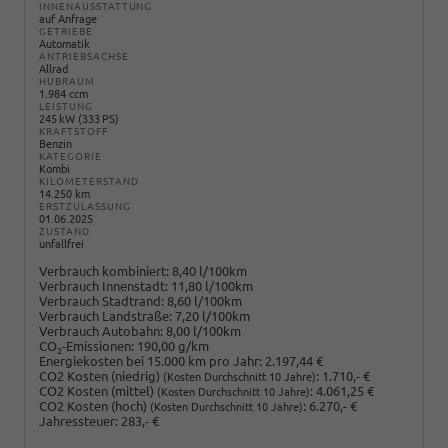
INNENAUSSTATTUNG
auf Anfrage
GETRIEBE
Automatik
ANTRIEBSACHSE
Allrad
HUBRAUM
1.984 ccm
LEISTUNG
245 kW (333 PS)
KRAFTSTOFF
Benzin
KATEGORIE
Kombi
KILOMETERSTAND
14.250 km
ERSTZULASSUNG
01.06.2025
ZUSTAND
unfallfrei
Verbrauch kombiniert:
8,40 l/100km
Verbrauch Innenstadt:
11,80 l/100km
Verbrauch Stadtrand:
8,60 l/100km
Verbrauch Landstraße:
7,20 l/100km
Verbrauch Autobahn:
8,00 l/100km
CO
-Emissionen:
190,00 g/km
2
Energiekosten bei 15.000 km pro Jahr:
2.197,44 €
CO2 Kosten (niedrig)
:
1.710,- €
(Kosten Durchschnitt 10 Jahre)
CO2 Kosten (mittel)
:
4.061,25 €
(Kosten Durchschnitt 10 Jahre)
CO2 Kosten (hoch)
:
6.270,- €
(Kosten Durchschnitt 10 Jahre)
Jahressteuer:
283,- €