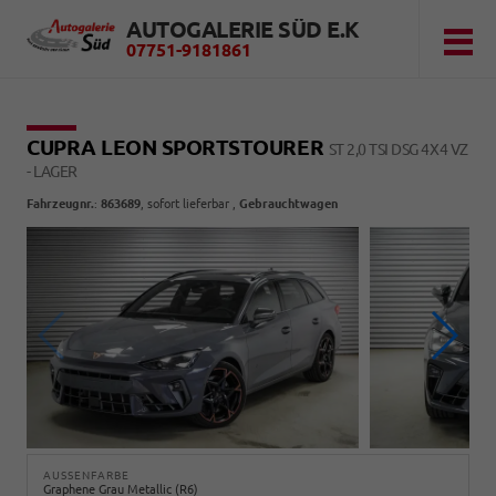
AUTOGALERIE SÜD E.K
07751-9181861
CUPRA LEON SPORTSTOURER
ST 2,0 TSI DSG 4X4 VZ
- LAGER
Fahrzeugnr.
:
863689
,
sofort lieferbar
,
Gebrauchtwagen
AUSSENFARBE
Graphene Grau Metallic (R6)