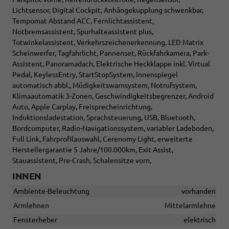
Lichtsensor, Digital Cockpit, Anhängekupplung schwenkbar,
Tempomat Abstand ACC, Fernlichtassistent,
Notbremsassistent, Spurhalteassistent plus,
Totwinkelassistent, Verkehrszeichenerkennung, LED Matrix
Scheinwerfer, Tagfahrlicht, Pannenset, Rückfahrkamera, Park-
Assistent, Panoramadach, Elektrische Heckklappe inkl. Virtual
Pedal, KeylessEntry, StartStopSystem, Innenspiegel
automatisch abbl., Müdigkeitswarnsystem, Notrufsystem,
Klimaautomatik 3-Zonen, Geschwindigkeitsbegrenzer, Android
Auto, Apple Carplay, Freisprecheinrichtung,
Induktionsladestation, Sprachsteuerung, USB, Bluetooth,
Bordcomputer, Radio-Navigationssystem, variabler Ladeboden,
Full Link, Fahrprofilauswahl, Cerenomy Light, erweiterte
Herstellergarantie 5 Jahre/100.000km, Exit Assist,
Stauassistent, Pre-Crash, Schalensitze vorn,
INNEN
Ambiente-Beleuchtung
vorhanden
Armlehnen
Mittelarmlehne
Fensterheber
elektrisch