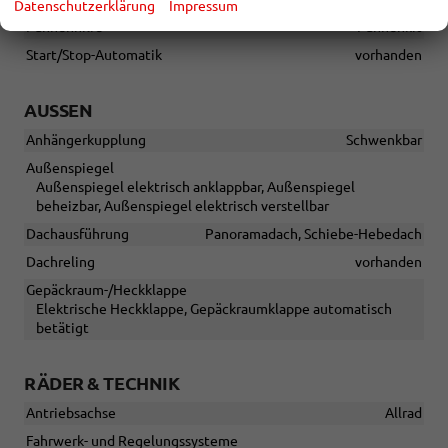
Datenschutzerklärung
Impressum
Pannenhilfe
Pannenkit
Start/Stop-Automatik
vorhanden
AUSSEN
Anhängerkupplung
Schwenkbar
Außenspiegel
Außenspiegel elektrisch anklappbar, Außenspiegel
beheizbar, Außenspiegel elektrisch verstellbar
Dachausführung
Panoramadach, Schiebe-Hebedach
Dachreling
vorhanden
Gepäckraum-/Heckklappe
Elektrische Heckklappe, Gepäckraumklappe automatisch
betätigt
RÄDER & TECHNIK
Antriebsachse
Allrad
Fahrwerk- und Regelungssysteme