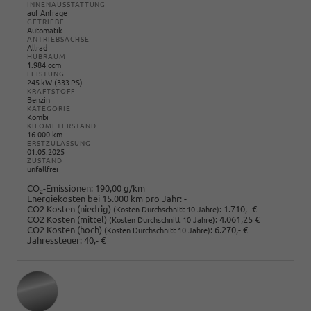
INNENAUSSTATTUNG
auf Anfrage
GETRIEBE
Automatik
ANTRIEBSACHSE
Allrad
HUBRAUM
1.984 ccm
LEISTUNG
245 kW (333 PS)
KRAFTSTOFF
Benzin
KATEGORIE
Kombi
KILOMETERSTAND
16.000 km
ERSTZULASSUNG
01.05.2025
ZUSTAND
unfallfrei
CO
-Emissionen:
190,00 g/km
2
Energiekosten bei 15.000 km pro Jahr:
-
CO2 Kosten (niedrig)
:
1.710,- €
(Kosten Durchschnitt 10 Jahre)
CO2 Kosten (mittel)
:
4.061,25 €
(Kosten Durchschnitt 10 Jahre)
CO2 Kosten (hoch)
:
6.270,- €
(Kosten Durchschnitt 10 Jahre)
Jahressteuer:
40,- €