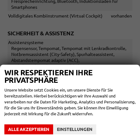
Freisprecheinrichtung, Bluetooth, Induktionsladen für
Smartphones
Volldigitales Kombiinstrument (Virtual Cockpit)
vorhanden
SICHERHEIT & ASSISTENZ
Assistenzsysteme
Regensensor, Tempomat, Tempomat mit Lenkradkontrolle,
Notbremsassistent (City-Safety), Spurhalteassistent,
Abstandstempomat adaptiv (ACC),
Verkehrzeichenerkennung, Müdigkeitserkennungs-Sensor,
WIR RESPEKTIEREN IHRE
Notrufsystem, Geschwindigkeitsbegrenzer
PRIVATSPHÄRE
Diebstahl-Alarmanlage
vorhanden
Einparkhilfe
Unsere Website setzt Cookies ein, um unsere Dienste für Sie
Selbstlenkendes System, Park Distance Control vorne, Park
bereitzustellen. Hierbei berücksichtigen wir Ihre Auswahl und
Distance Control hinten, Rückfahrkamera
verarbeiten nur die Daten für Marketing, Analytics und Personalisierung,
für die Sie uns Ihr Einverständnis geben. Sie können Ihre Einwilligung
Innenspiegel automatisch abblendend
vorhanden
jederzeit mit Wirkung für die Zukunft widerrufen.
Lenkung
Servolenkung
Lichttechnik
ALLE AKZEPTIEREN
EINSTELLUNGEN
Lichtsensor, Nebelscheinwerfer, Tagfahrlicht, LED-
Scheinwerfer, Fernlichtassistent, Voll-LED Scheinwerfer