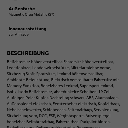
Außenfarbe
Magnetic Grau Metallic (S7)
Innenausstattung
auf Anfrage
BESCHREIBUNG
Beifahrersitz höhenverstellbar, Fahrersitz höhenverstellbar,
Lederlenkrad, Lendenwirbelstütze, Mittelarmlehne vorne,
Sitzbezug Stoff, Sportsitze, Lenkrad höhenverstellbar,
Ambiente-Beleuchtung, Elektrisch verstellbarer Fahrersitz mit
Memory Funktion, Beheizbares Lenkrad, Supersportlenkrad,
Isofix, Isofix Beifahrersitz, abgedunkelte Scheiben, 19 Zoll
Alufelgen Polar Kupfer, Dachreling schwarz, ABS, Alarmanlage,
Außenspiegel elektrisch, Fensterheber elektrisch, Kopfairbags,
Nebelscheinwerfer, Schiebedach, Seitenairbags, Servolenkung,
Sitzheizung vorn, DCC, ESP, Wegfahrsperre, Außenspiegel
beheizbar, Beifahrerairbag, Fahrerairbag, Parkpilot hinten,
Parkpilot vorne, Reifendruckkontrolle, Regensensor,