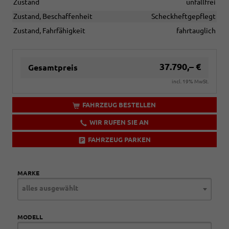
Zustand
unfallfrei
Zustand, Beschaffenheit
Scheckheftgepflegt
Zustand, Fahrfähigkeit
fahrtauglich
37.790,– €
Gesamtpreis
incl. 19% MwSt.
FAHRZEUG BESTELLEN
WIR RUFEN SIE AN
FAHRZEUG PARKEN
MARKE
alles ausgewählt
MODELL