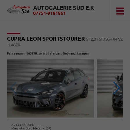
AUTOGALERIE SÜD E.K
07751-9181861
CUPRA LEON SPORTSTOURER
ST 2,0 TSI DSG 4X4 VZ
- LAGER
Fahrzeugnr.
:
863790
,
sofort lieferbar
,
Gebrauchtwagen
AUSSENFARBE
Magnetic Grau Metallic (S7)