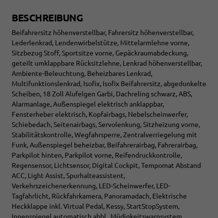
BESCHREIBUNG
Beifahrersitz höhenverstellbar, Fahrersitz höhenverstellbar,
Lederlenkrad, Lendenwirbelstütze, Mittelarmlehne vorne,
Sitzbezug Stoff, Sportsitze vorne, Gepäckraumabdeckung,
geteilt umklappbare Rücksitzlehne, Lenkrad höhenverstellbar,
Ambiente-Beleuchtung, Beheizbares Lenkrad,
Multifunktionslenkrad, Isofix, Isofix Beifahrersitz, abgedunkelte
Scheiben, 18 Zoll Alufelgen Garbi, Dachreling schwarz, ABS,
Alarmanlage, Außenspiegel elektrisch anklappbar,
Fensterheber elektrisch, Kopfairbags, Nebelscheinwerfer,
Schiebedach, Seitenairbags, Servolenkung, Sitzheizung vorne,
Stabilitätskontrolle, Wegfahrsperre, Zentralverriegelung mit
Funk, Außenspiegel beheizbar, Beifahrerairbag, Fahrerairbag,
Parkpilot hinten, Parkpilot vorne, Reifendruckkontrolle,
Regensensor, Lichtsensor, Digital Cockpit, Tempomat Abstand
ACC, Light Assist, Spurhalteassistent,
Verkehrszeichenerkennung, LED-Scheinwerfer, LED-
Tagfahrlicht, Rückfahrkamera, Panoramadach, Elektrische
Heckklappe inkl. Virtual Pedal, Kessy, StartStopSystem,
Innenspiegel automatisch abbl., Müdigkeitswarnsystem,