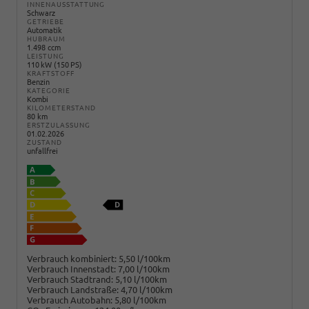
INNENAUSSTATTUNG
Schwarz
GETRIEBE
Automatik
HUBRAUM
1.498 ccm
LEISTUNG
110 kW (150 PS)
KRAFTSTOFF
Benzin
KATEGORIE
Kombi
KILOMETERSTAND
80 km
ERSTZULASSUNG
01.02.2026
ZUSTAND
unfallfrei
Verbrauch kombiniert:
5,50 l/100km
Verbrauch Innenstadt:
7,00 l/100km
Verbrauch Stadtrand:
5,10 l/100km
Verbrauch Landstraße:
4,70 l/100km
Verbrauch Autobahn:
5,80 l/100km