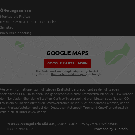
Öffnungszeiten
Montag bis Freitag
07:30 – 12:30 & 13:00 – 17:30
Uhr
Samstag
nach Vereinbarung
GOOGLE MAPS
GOOGLE KARTE LADEN
Die Karte wird von Google Maps eingebettet.
Es gelten die
Datenschutzerklärungen
von Google.
Weitere Informationen zum offiziellen Kraftstoffverbrauch und zu den offiziellen
spezifischen CO
-Emissionen und gegebenenfalls zum Stromverbrauch neuer PKW können
2
dem 'Leitfaden über den offiziellen Kraftstoffverbrauch, die offiziellen spezifischen CO
-
2
Emissionen und den offiziellen Stromverbrauch neuer PKW' entnommen werden, der an
allen Verkaufsstellen und bei der 'Deutschen Automobil Treuhand GmbH' unentgeltlich
erhältlich ist unter www.dat.de.
© 2026
Autogalerie Süd e.K.
,
Marie- Curie- Str. 5
,
79761
Waldshut,
07751-9181861
Powered by Autrado