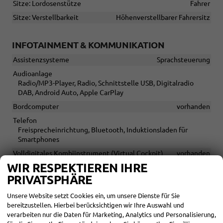
Sitze: Lordosenstütze
Fahrer
Sitze: Verstellbarkeit
Höhenverstellbarer Fahrersitz
INFOTAINMENT & KOMMUNIKATION
Assistenzsysteme
Sprachsteuerung
Audioanlage
Radio/MP3-Player, Radio, Schnittstelle USB, Digitalradio
DAB, Android Auto, Apple CarPlay
Bordcomputer
vorhanden
Telefon
Freisprecheinrichtung, Bluetooth, Induktionsladen für
Smartphones
Volldigitales Kombiinstrument (Virtual Cockpit)
vorhanden
WIR RESPEKTIEREN IHRE
PRIVATSPHÄRE
SICHERHEIT & ASSISTENZ
Assistenzsysteme
Unsere Website setzt Cookies ein, um unsere Dienste für Sie
Regensensor, Tempomat, Tempomat mit Lenkradkontrolle,
bereitzustellen. Hierbei berücksichtigen wir Ihre Auswahl und
Spurhalteassistent, Abstandstempomat adaptiv (ACC),
verarbeiten nur die Daten für Marketing, Analytics und Personalisierung,