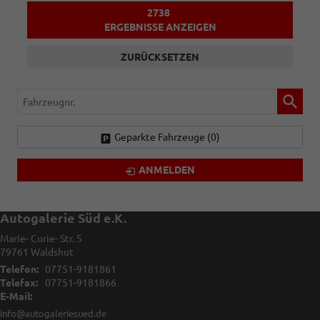
2738
ERGEBNISSE ANZEIGEN
ZURÜCKSETZEN
Fahrzeugnr.
Geparkte Fahrzeuge (
0
)
ANMELDEN
Autogalerie Süd e.K.
Marie- Curie- Str. 5
79761
Waldshut
Telefon:
07751-9181861
Telefax:
07751-9181866
E-Mail:
info@autogaleriesued.de