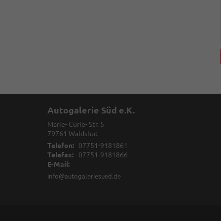
Autogalerie Süd e.K.
Marie- Curie- Str. 5
79761
Waldshut
Telefon:
07751-9181861
Telefax:
07751-9181866
E-Mail:
info@autogaleriesued.de