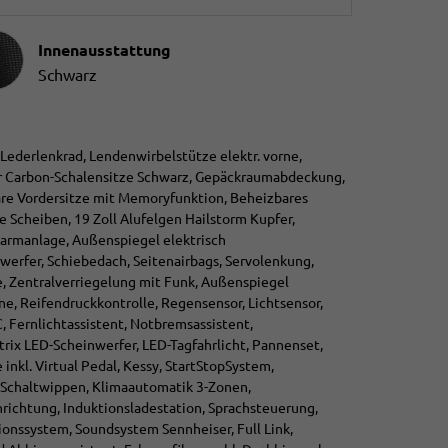
ausstattung
Innenausstattung
Schwarz
-Lederlenkrad, Lendenwirbelstütze elektr. vorne,
er Carbon-Schalensitze Schwarz, Gepäckraumabdeckung,
are Vordersitze mit Memoryfunktion, Beheizbares
te Scheiben, 19 Zoll Alufelgen Hailstorm Kupfer,
larmanlage, Außenspiegel elektrisch
nwerfer, Schiebedach, Seitenairbags, Servolenkung,
, Zentralverriegelung mit Funk, Außenspiegel
rne, Reifendruckkontrolle, Regensensor, Lichtsensor,
Fernlichtassistent, Notbremsassistent,
rix LED-Scheinwerfer, LED-Tagfahrlicht, Pannenset,
nkl. Virtual Pedal, Kessy, StartStopSystem,
 Schaltwippen, Klimaautomatik 3-Zonen,
richtung, Induktionsladestation, Sprachsteuerung,
onssystem, Soundsystem Sennheiser, Full Link,