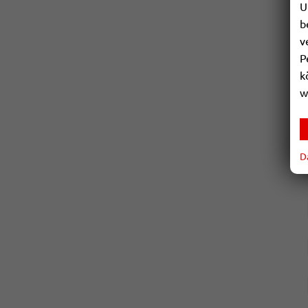
U
b
v
P
k
w
D