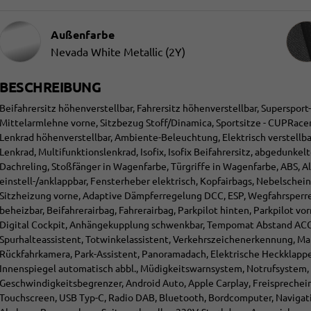
Innen
Außenfarbe
Nevada White Metallic (2Y)
BESCHREIBUNG
Beifahrersitz höhenverstellbar, Fahrersitz höhenverstellbar, Supersport
Mittelarmlehne vorne, Sitzbezug Stoff/Dinamica, Sportsitze - CUPRac
Lenkrad höhenverstellbar, Ambiente-Beleuchtung, Elektrisch verstellb
Lenkrad, Multifunktionslenkrad, Isofix, Isofix Beifahrersitz, abgedunkel
Dachreling, Stoßfänger in Wagenfarbe, Türgriffe in Wagenfarbe, ABS, A
einstell-/anklappbar, Fensterheber elektrisch, Kopfairbags, Nebelschei
Sitzheizung vorne, Adaptive Dämpferregelung DCC, ESP, Wegfahrsperre
beheizbar, Beifahrerairbag, Fahrerairbag, Parkpilot hinten, Parkpilot vo
Digital Cockpit, Anhängekupplung schwenkbar, Tempomat Abstand ACC, 
Spurhalteassistent, Totwinkelassistent, Verkehrszeichenerkennung, Mat
Rückfahrkamera, Park-Assistent, Panoramadach, Elektrische Heckklappe i
Innenspiegel automatisch abbl., Müdigkeitswarnsystem, Notrufsystem,
Geschwindigkeitsbegrenzer, Android Auto, Apple Carplay, Freisprechein
Touchscreen, USB Typ-C, Radio DAB, Bluetooth, Bordcomputer, Navigati