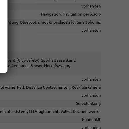
vorhanden
Navigation, Navigation per Audio
inrichtung, Bluetooth, Induktionsladen für Smartphones
vorhanden
stent (City-Safety), Spurhalteassistent,
eitserkennungs-Sensor, Notrufsystem,
vorhanden
ol vorne, Park Distance Control hinten, Rückfahrkamera
vorhanden
Servolenkung
nlichtassistent, LED-Tagfahrlicht, Voll-LED Scheinwerfer
Pannenkit
vorhanden