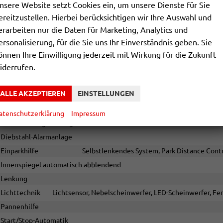
nsere Website setzt Cookies ein, um unsere Dienste für Sie
Bordcomputer
ereitzustellen. Hierbei berücksichtigen wir Ihre Auswahl und
Navigationssystem
erarbeiten nur die Daten für Marketing, Analytics und
Telefon
Freispreche
ersonalisierung, für die Sie uns Ihr Einverständnis geben. Sie
Volldigitales Kombiinstrument (Virtual Cockpit)
önnen Ihre Einwilligung jederzeit mit Wirkung für die Zukunft
iderrufen.
SICHERHEIT & ASSISTENZ
ALLE AKZEPTIEREN
EINSTELLUNGEN
Assistenzsysteme
Regensensor, Tempomat, Tempomat mit Lenkradkontrolle, Notbremsassi
Abstandstempomat adaptiv (ACC), Verkehrzeichenerkennung, Müdigk
atenschutzerklärung
Impressum
Geschwindigkeitsbegrenzer
Diebstahl-Alarmanlage
Einparkhilfe
Selbstlenkendes System, Park Distance Contr
Innenspiegel automatisch abblendend
Lenkung
Lichttechnik
Lichtsensor, Nebelscheinwerfer, LED-Scheinwerfer, Fer
Pannenhilfe
Start/Stop-Automatik