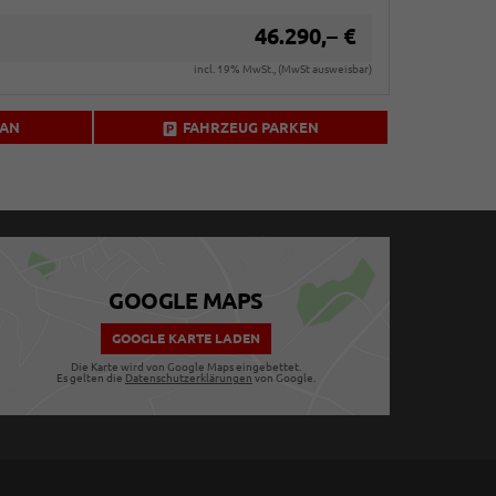
46.290,– €
incl. 19% MwSt., (MwSt ausweisbar)
 AN
FAHRZEUG PARKEN
GOOGLE MAPS
GOOGLE KARTE LADEN
Die Karte wird von Google Maps eingebettet.
Es gelten die
Datenschutzerklärungen
von Google.