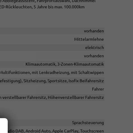
d Abbiegeassistent, Fahrprofilauswahl, Dachhimmel
, LED-Rückleuchten, 5 Jahre bis max. 100.000km
vorhanden
Mittelarmlehne
elektrisch
vorhanden
Klimaautomatik, 3-Zonen-Klimaautomatik
t Multifunktionen, mit Lenkradheizung, mit Schaltwippen
efestigung), Sitzheizung, Sportsitze, Isofix Beifahrersitz
Fahrer
h verstellbarer Fahrersitz, Höhenverstellbarer Fahrersitz
Sprachsteuerung
italradio DAB, Android Auto, Apple CarPlay, Touchscreen