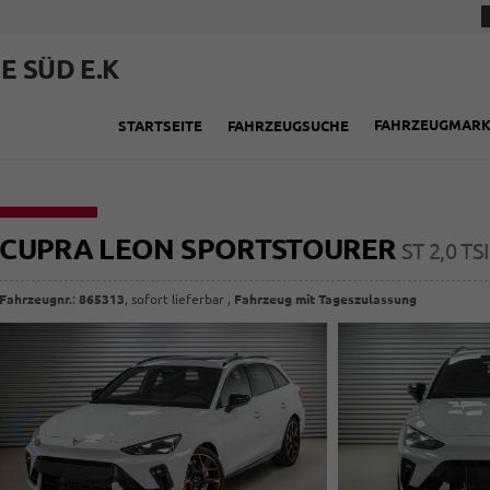
E SÜD E.K
FAHRZEUGMAR
STARTSEITE
FAHRZEUGSUCHE
CUPRA LEON SPORTSTOURER
ST 2,0 T
Fahrzeugnr.
:
865313
,
sofort lieferbar
,
Fahrzeug mit Tageszulassung