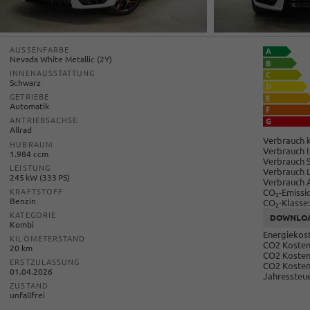
AUSSENFARBE
Nevada White Metallic (2Y)
INNENAUSSTATTUNG
Schwarz
GETRIEBE
Automatik
ANTRIEBSACHSE
Allrad
Verbrauch k
HUBRAUM
Verbrauch I
1.984 ccm
Verbrauch 
LEISTUNG
Verbrauch 
245 kW (333 PS)
Verbrauch 
CO
-Emissi
KRAFTSTOFF
2
Benzin
CO
-Klasse:
2
KATEGORIE
DOWNLO
Kombi
Energiekost
KILOMETERSTAND
CO2 Kosten 
20 km
CO2 Kosten
ERSTZULASSUNG
CO2 Kosten
01.04.2026
Jahressteue
ZUSTAND
unfallfrei