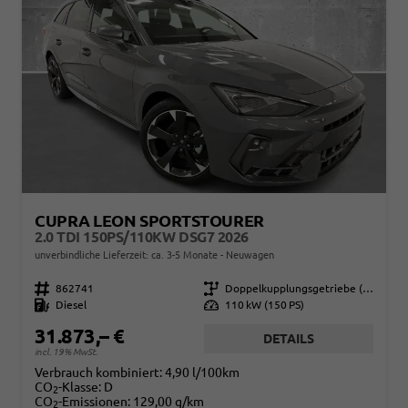
CUPRA LEON SPORTSTOURER
2.0 TDI 150PS/110KW DSG7 2026
unverbindliche Lieferzeit: ca. 3-5 Monate
Neuwagen
Fahrzeugnr.
862741
Getriebe
Doppelkupplungsgetriebe (DSG)
Kraftstoff
Diesel
Leistung
110 kW (150 PS)
31.873,– €
DETAILS
incl. 19% MwSt.
Verbrauch kombiniert:
4,90 l/100km
CO
-Klasse:
D
2
CO
-Emissionen:
129,00 g/km
2