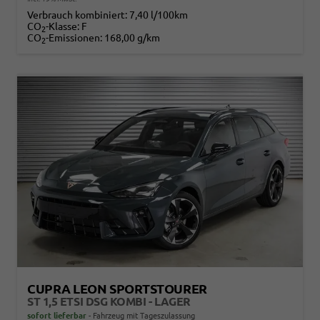
Verbrauch kombiniert:
7,40 l/100km
CO
-Klasse:
F
2
CO
-Emissionen:
168,00 g/km
2
CUPRA LEON SPORTSTOURER
ST 1,5 ETSI DSG KOMBI - LAGER
sofort lieferbar
Fahrzeug mit Tageszulassung