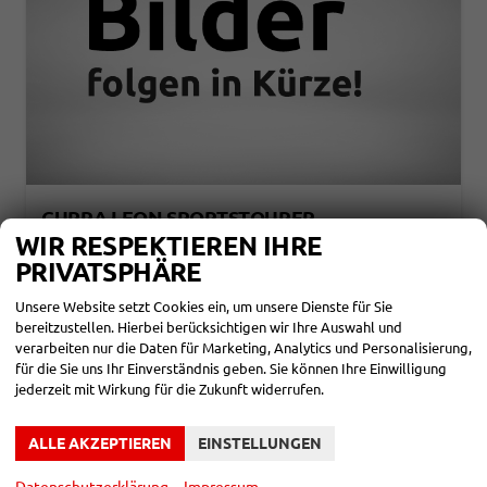
CUPRA LEON SPORTSTOURER
1,5 ETSI DSG 110KW 5 JAHRE MJ27
WIR RESPEKTIEREN IHRE
unverbindliche Lieferzeit:
3 Monate
Neuwagen
PRIVATSPHÄRE
Fahrzeugnr.
858052
Getriebe
Automatik
Unsere Website setzt Cookies ein, um unsere Dienste für Sie
Kraftstoff
Benzin
Leistung
110 kW (150 PS)
bereitzustellen. Hierbei berücksichtigen wir Ihre Auswahl und
verarbeiten nur die Daten für Marketing, Analytics und Personalisierung,
32.590,– €
DETAILS
für die Sie uns Ihr Einverständnis geben. Sie können Ihre Einwilligung
incl. 19% MwSt.
jederzeit mit Wirkung für die Zukunft widerrufen.
Verbrauch kombiniert:
5,50 l/100km
CO
-Klasse:
D
2
CO
-Emissionen:
124,00 g/km
2
ALLE AKZEPTIEREN
EINSTELLUNGEN
Datenschutzerklärung
Impressum