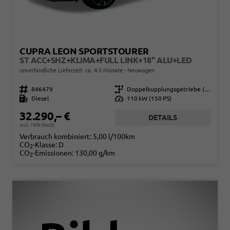
CUPRA LEON SPORTSTOURER
ST ACC+SHZ+KLIMA+FULL LINK+18" ALU+LED
unverbindliche Lieferzeit: ca. 4-5 Monate
Neuwagen
Fahrzeugnr.
846479
Getriebe
Doppelkupplungsgetriebe (DSG)
Kraftstoff
Diesel
Leistung
110 kW (150 PS)
32.290,– €
DETAILS
incl. 19% MwSt.
Verbrauch kombiniert:
5,00 l/100km
CO
-Klasse:
D
2
CO
-Emissionen:
130,00 g/km
2