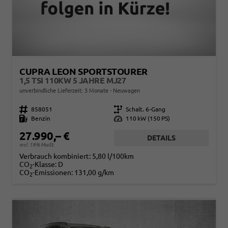
CUPRA LEON SPORTSTOURER
1,5 TSI 110KW 5 JAHRE MJ27
unverbindliche Lieferzeit:
3 Monate
Neuwagen
Fahrzeugnr.
858051
Getriebe
Schalt. 6-Gang
Kraftstoff
Benzin
Leistung
110 kW (150 PS)
27.990,– €
DETAILS
incl. 19% MwSt.
Verbrauch kombiniert:
5,80 l/100km
CO
-Klasse:
D
2
CO
-Emissionen:
131,00 g/km
2