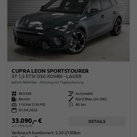
CUPRA LEON SPORTSTOURER
ST 1,5 ETSI DSG KOMBI - LAGER
sofort lieferbar
Fahrzeug mit Tageszulassung
Fahrzeugnr.
865568
Getriebe
Automatik
Kraftstoff
Benzin
Außenfarbe
Fjord Blau Uni (9K)
Leistung
110 kW (150 PS)
Kilometerstand
80 km
01.04.2026
33.090,– €
DETAILS
incl. 19% MwSt.
Verbrauch kombiniert:
5,50 l/100km