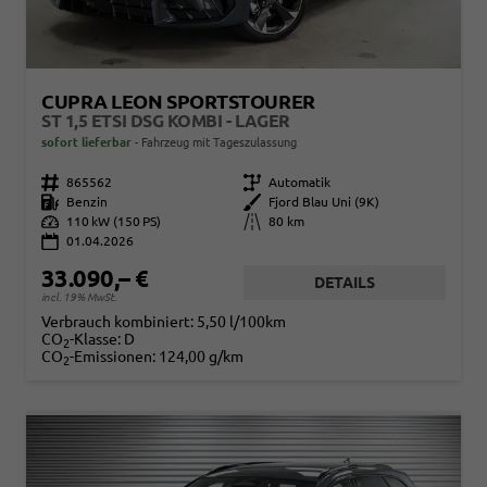
CUPRA LEON SPORTSTOURER
ST 1,5 ETSI DSG KOMBI - LAGER
sofort lieferbar
Fahrzeug mit Tageszulassung
Fahrzeugnr.
865562
Getriebe
Automatik
Kraftstoff
Benzin
Außenfarbe
Fjord Blau Uni (9K)
Leistung
110 kW (150 PS)
Kilometerstand
80 km
01.04.2026
33.090,– €
DETAILS
incl. 19% MwSt.
Verbrauch kombiniert:
5,50 l/100km
CO
-Klasse:
D
2
CO
-Emissionen:
124,00 g/km
2