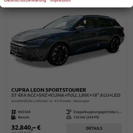
CUPRA LEON SPORTSTOURER
ST 4X4 ACC+SHZ+KLIMA+FULL LINK+18" ALU+LED
unverbindliche Lieferzeit: ca. 4-5 Monate
Neuwagen
Fahrzeugnr.
865504
Getriebe
Doppelkupplungsgetriebe (DSG)
Kraftstoff
Benzin
Leistung
150 kW (204 PS)
32.840,– €
DETAILS
incl. 19% MwSt.