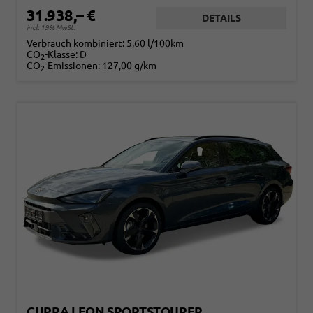
31.938,– €
DETAILS
incl. 19% MwSt.
Verbrauch kombiniert:
5,60 l/100km
CO
-Klasse:
D
2
CO
-Emissionen:
127,00 g/km
2
CUPRA LEON SPORTSTOURER