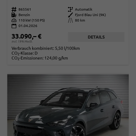
Fahrzeugnr.
865561
Getriebe
Automatik
Kraftstoff
Benzin
Außenfarbe
Fjord Blau Uni (9K)
Leistung
110 kW (150 PS)
Kilometerstand
80 km
01.04.2026
33.090,– €
DETAILS
incl. 19% MwSt.
Verbrauch kombiniert:
5,50 l/100km
CO
-Klasse:
D
2
CO
-Emissionen:
124,00 g/km
2