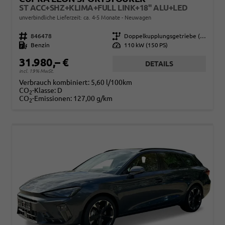
ST ACC+SHZ+KLIMA+FULL LINK+18" ALU+LED
unverbindliche Lieferzeit: ca. 4-5 Monate
Neuwagen
Fahrzeugnr.
846478
Getriebe
Doppelkupplungsgetriebe (DSG)
Kraftstoff
Benzin
Leistung
110 kW (150 PS)
31.980,– €
DETAILS
incl. 19% MwSt.
Verbrauch kombiniert:
5,60 l/100km
CO
-Klasse:
D
2
CO
-Emissionen:
127,00 g/km
2