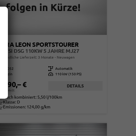
UPRA LEON SPORTSTOURER
5 ETSI DSG 110KW 5 JAHRE MJ27
erbindliche Lieferzeit:
3 Monate
Neuwagen
858052
Getriebe
Automatik
Benzin
Leistung
110 kW (150 PS)
2.590,– €
DETAILS
. 19% MwSt.
rbrauch kombiniert:
5,50 l/100km
-Klasse:
D
2
-Emissionen:
124,00 g/km
2