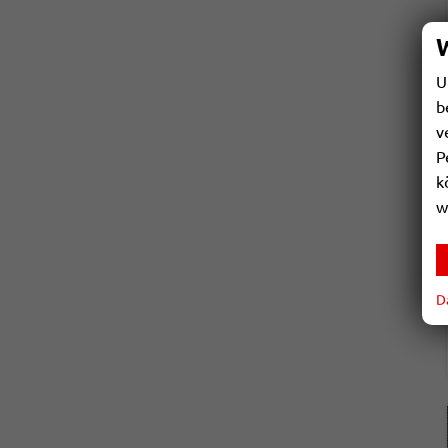
U
b
v
P
k
w
D