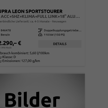
UPRA LEON SPORTSTOURER
ST ACC+SHZ+KLIMA+FULL LINK+18" ALU+LED
erbindliche Lieferzeit: ca. 4-5 Monate
Neuwagen
846478
Getriebe
Doppelkupplungsgetriebe (DSG)
Benzin
Leistung
110 kW (150 PS)
2.290,– €
DETAILS
. 19% MwSt.
rbrauch kombiniert:
5,60 l/100km
-Klasse:
D
2
-Emissionen:
127,00 g/km
2