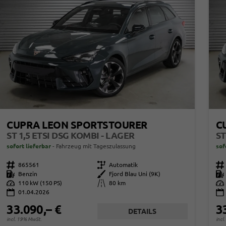
CUPRA LEON SPORTSTOURER
C
ST 1,5 ETSI DSG KOMBI - LAGER
ST
sofort lieferbar
Fahrzeug mit Tageszulassung
sof
Fahrzeugnr.
865561
Getriebe
Automatik
Fahrzeugnr.
Kraftstoff
Benzin
Außenfarbe
Fjord Blau Uni (9K)
Kraftstoff
Leistung
110 kW (150 PS)
Kilometerstand
80 km
Leistung
01.04.2026
33.090,– €
3
DETAILS
incl. 19% MwSt.
incl