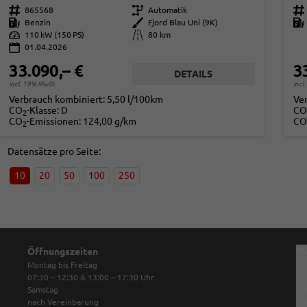
Fahrzeugnr.
865568
Getriebe
Automatik
Fahrzeugnr.
Kraftstoff
Benzin
Außenfarbe
Fjord Blau Uni (9K)
Kraftstoff
Leistung
110 kW (150 PS)
Kilometerstand
80 km
01.04.2026
33.090,– €
3
DETAILS
incl. 19% MwSt.
incl
Verbrauch kombiniert:
5,50 l/100km
Ve
CO
-Klasse:
D
CO
2
CO
-Emissionen:
124,00 g/km
CO
2
Datensätze pro Seite:
10
20
50
100
250
Öffnungszeiten
Montag bis Freitag
07:30 – 12:30 & 13:00 – 17:30
Uhr
Samstag
nach Vereinbarung