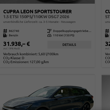
CUPRA LEON SPORTSTOURER
C
1.5 ETSI 150PS/110KW DSG7 2026
unverbindliche Lieferzeit: ca. 3-5 Monate
Neuwagen
unv
Fahrzeugnr.
862740
Getriebe
Doppelkupplungsgetriebe (DSG)
Fahrzeugnr.
Kraftstoff
Benzin
Leistung
110 kW (150 PS)
Kraftstoff
31.938,– €
3
DETAILS
incl. 19% MwSt.
incl
Verbrauch kombiniert:
5,60 l/100km
Ve
CO
-Klasse:
D
CO
2
CO
-Emissionen:
127,00 g/km
CO
2