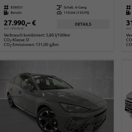
Fahrzeugnr.
858051
Getriebe
Schalt. 6-Gang
Fahrzeugnr.
Kraftstoff
Benzin
Leistung
110 kW (150 PS)
Kraftstoff
27.990,– €
3
DETAILS
incl. 19% MwSt.
incl
Verbrauch kombiniert:
5,80 l/100km
Ve
CO
-Klasse:
D
CO
2
CO
-Emissionen:
131,00 g/km
CO
2