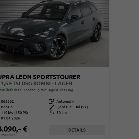
UPRA LEON SPORTSTOURER
 1,5 ETSI DSG KOMBI - LAGER
ort lieferbar
Fahrzeug mit Tageszulassung
865562
Getriebe
Automatik
Benzin
Außenfarbe
Fjord Blau Uni (9K)
110 kW (150 PS)
Kilometerstand
80 km
01.04.2026
3.090,– €
DETAILS
. 19% MwSt.