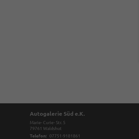
Autogalerie Süd e.K.
Marie- Curie- Str. 5
79761
Waldshut
Telefon:
07751-9181861