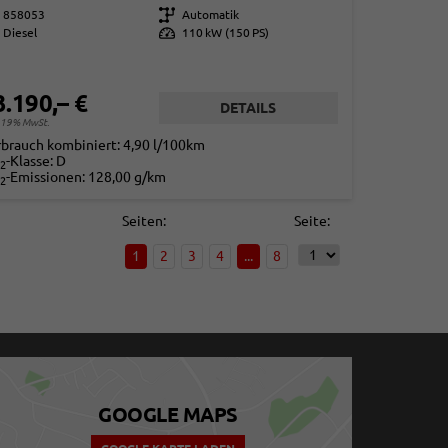
858053
Getriebe
Automatik
Diesel
Leistung
110 kW (150 PS)
3.190,– €
DETAILS
. 19% MwSt.
rbrauch kombiniert:
4,90 l/100km
-Klasse:
D
2
-Emissionen:
128,00 g/km
2
Seiten:
Seite:
1
2
3
4
...
8
GOOGLE MAPS