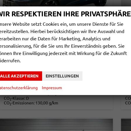
WIR RESPEKTIEREN IHRE PRIVATSPHÄRE
nsere Website setzt Cookies ein, um unsere Dienste für Sie
ereitzustellen. Hierbei berücksichtigen wir Ihre Auswahl und
erarbeiten nur die Daten für Marketing, Analytics und
CUPRA LEON SPORTSTOURER
C
ersonalisierung, für die Sie uns Ihr Einverständnis geben. Sie
ST ACC+SHZ+KLIMA+FULL LINK+18" ALU+LED
1,
önnen Ihre Einwilligung jederzeit mit Wirkung für die Zukunft
unverbindliche Lieferzeit: ca. 4-5 Monate
Neuwagen
unv
iderrufen.
Fahrzeugnr.
846479
Getriebe
Doppelkupplungsgetriebe (DSG)
Fahrzeugnr.
Kraftstoff
Diesel
Leistung
110 kW (150 PS)
Kraftstoff
ALLE AKZEPTIEREN
EINSTELLUNGEN
32.590,– €
3
DETAILS
atenschutzerklärung
Impressum
incl. 19% MwSt.
incl
Verbrauch kombiniert:
5,00 l/100km
Ve
CO
-Klasse:
D
CO
2
CO
-Emissionen:
130,00 g/km
CO
2