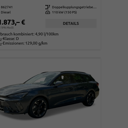
862741
Getriebe
Doppelkupplungsgetriebe (DSG)
Diesel
Leistung
110 kW (150 PS)
1.873,– €
DETAILS
. 19% MwSt.
rbrauch kombiniert:
4,90 l/100km
-Klasse:
D
2
-Emissionen:
129,00 g/km
2