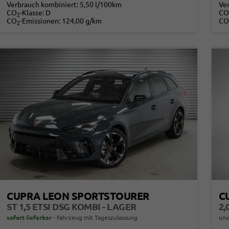
Verbrauch kombiniert:
5,50 l/100km
Ve
CO
-Klasse:
D
CO
2
CO
-Emissionen:
124,00 g/km
CO
2
CUPRA LEON SPORTSTOURER
C
ST 1,5 ETSI DSG KOMBI - LAGER
2,
sofort lieferbar
Fahrzeug mit Tageszulassung
unv