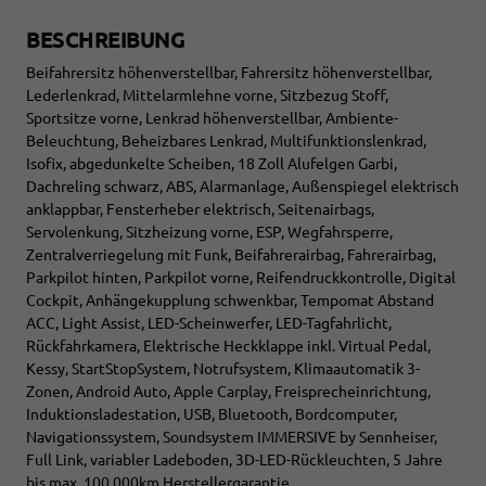
BESCHREIBUNG
Beifahrersitz höhenverstellbar, Fahrersitz höhenverstellbar,
Lederlenkrad, Mittelarmlehne vorne, Sitzbezug Stoff,
Sportsitze vorne, Lenkrad höhenverstellbar, Ambiente-
Beleuchtung, Beheizbares Lenkrad, Multifunktionslenkrad,
Isofix, abgedunkelte Scheiben, 18 Zoll Alufelgen Garbi,
Dachreling schwarz, ABS, Alarmanlage, Außenspiegel elektrisch
anklappbar, Fensterheber elektrisch, Seitenairbags,
Servolenkung, Sitzheizung vorne, ESP, Wegfahrsperre,
Zentralverriegelung mit Funk, Beifahrerairbag, Fahrerairbag,
Parkpilot hinten, Parkpilot vorne, Reifendruckkontrolle, Digital
Cockpit, Anhängekupplung schwenkbar, Tempomat Abstand
ACC, Light Assist, LED-Scheinwerfer, LED-Tagfahrlicht,
Rückfahrkamera, Elektrische Heckklappe inkl. Virtual Pedal,
Kessy, StartStopSystem, Notrufsystem, Klimaautomatik 3-
Zonen, Android Auto, Apple Carplay, Freisprecheinrichtung,
Induktionsladestation, USB, Bluetooth, Bordcomputer,
Navigationssystem, Soundsystem IMMERSIVE by Sennheiser,
Full Link, variabler Ladeboden, 3D-LED-Rückleuchten, 5 Jahre
bis max. 100.000km Herstellergarantie,