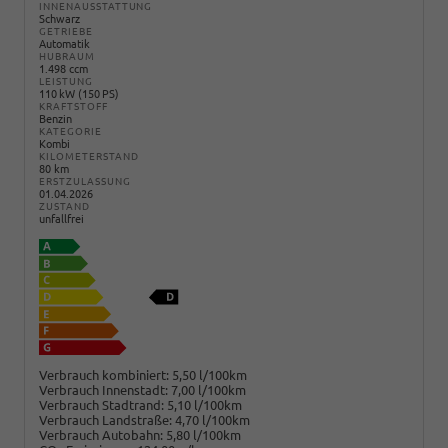
INNENAUSSTATTUNG
Schwarz
GETRIEBE
Automatik
HUBRAUM
1.498 ccm
LEISTUNG
110 kW (150 PS)
KRAFTSTOFF
Benzin
KATEGORIE
Kombi
KILOMETERSTAND
80 km
ERSTZULASSUNG
01.04.2026
ZUSTAND
unfallfrei
Verbrauch kombiniert:
5,50 l/100km
Verbrauch Innenstadt:
7,00 l/100km
Verbrauch Stadtrand:
5,10 l/100km
Verbrauch Landstraße:
4,70 l/100km
Verbrauch Autobahn:
5,80 l/100km