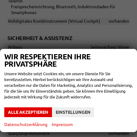
Telefon
Freisprecheinrichtung, Bluetooth, Induktionsladen für
Smartphones
Volldigitales Kombiinstrument (Virtual Cockpit)
vorhanden
SICHERHEIT & ASSISTENZ
Airbags
Seitenairbags Vorne
WIR RESPEKTIEREN IHRE
Assistenzsysteme
Tempomat, Tempomat mit Lenkradkontrolle,
PRIVATSPHÄRE
Abstandstempomat adaptiv (ACC), Notrufsystem
Unsere Website setzt Cookies ein, um unsere Dienste für Sie
Diebstahl-Alarmanlage
vorhanden
bereitzustellen. Hierbei berücksichtigen wir Ihre Auswahl und
Einparkhilfe
verarbeiten nur die Daten für Marketing, Analytics und Personalisierung,
Park Distance Control vorne, Park Distance Control hinten,
für die Sie uns Ihr Einverständnis geben. Sie können Ihre Einwilligung
Rückfahrkamera
jederzeit mit Wirkung für die Zukunft widerrufen.
Lenkung
Servolenkung
ALLE AKZEPTIEREN
EINSTELLUNGEN
Lichttechnik
LED-Scheinwerfer, Fernlichtassistent, LED-Tagfahrlicht, Voll-
Datenschutzerklärung
Impressum
LED Scheinwerfer
Start/Stop-Automatik
vorhanden