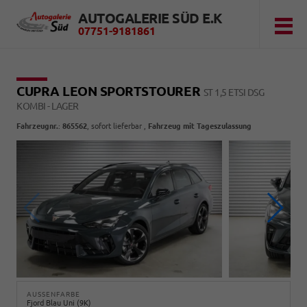
AUTOGALERIE SÜD E.K
07751-9181861
CUPRA LEON SPORTSTOURER
ST 1,5 ETSI DSG
KOMBI - LAGER
Fahrzeugnr.
:
865562
,
sofort lieferbar
,
Fahrzeug mit Tageszulassung
AUSSENFARBE
Fjord Blau Uni (9K)