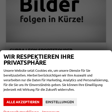
CUPRA LEON SPORTSTOURER
1,5 ETSI DSG 110KW 5 JAHRE MJ27
WIR RESPEKTIEREN IHRE
unverbindliche Lieferzeit:
3 Monate
Neuwagen
PRIVATSPHÄRE
Fahrzeugnr.
858052
Getriebe
Automatik
Unsere Website setzt Cookies ein, um unsere Dienste für Sie
Kraftstoff
Benzin
Leistung
110 kW (150 PS)
bereitzustellen. Hierbei berücksichtigen wir Ihre Auswahl und
verarbeiten nur die Daten für Marketing, Analytics und Personalisierung,
32.590,– €
DETAILS
für die Sie uns Ihr Einverständnis geben. Sie können Ihre Einwilligung
incl. 19% MwSt.
jederzeit mit Wirkung für die Zukunft widerrufen.
Verbrauch kombiniert:
5,50 l/100km
CO
-Klasse:
D
2
CO
-Emissionen:
124,00 g/km
2
ALLE AKZEPTIEREN
EINSTELLUNGEN
Datenschutzerklärung
Impressum