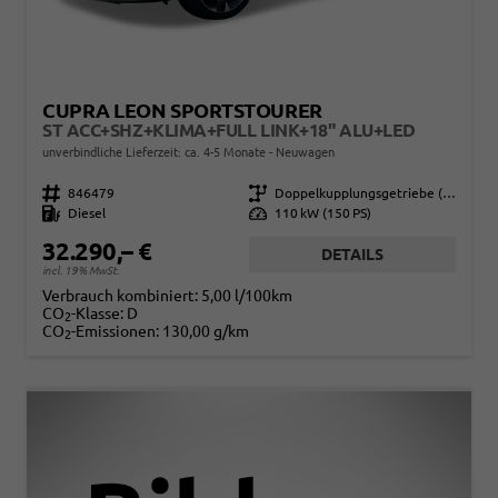
CUPRA LEON SPORTSTOURER
ST ACC+SHZ+KLIMA+FULL LINK+18" ALU+LED
unverbindliche Lieferzeit: ca. 4-5 Monate
Neuwagen
Fahrzeugnr.
846479
Getriebe
Doppelkupplungsgetriebe (DSG)
Kraftstoff
Diesel
Leistung
110 kW (150 PS)
32.290,– €
DETAILS
incl. 19% MwSt.
Verbrauch kombiniert:
5,00 l/100km
CO
-Klasse:
D
2
CO
-Emissionen:
130,00 g/km
2