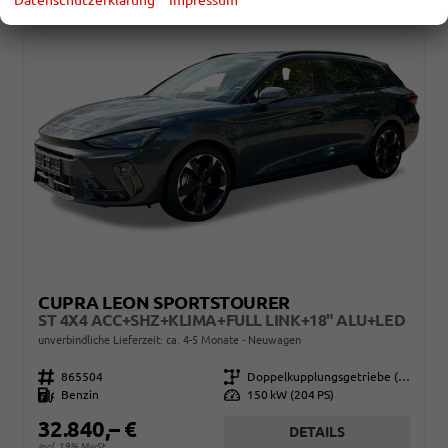
CUPRA LEON SPORTSTOURER
ST 4X4 ACC+SHZ+KLIMA+FULL LINK+18" ALU+LED
unverbindliche Lieferzeit: ca. 4-5 Monate
Neuwagen
Fahrzeugnr.
865504
Getriebe
Doppelkupplungsgetriebe (DSG)
Kraftstoff
Benzin
Leistung
150 kW (204 PS)
32.840,– €
DETAILS
incl. 19% MwSt.