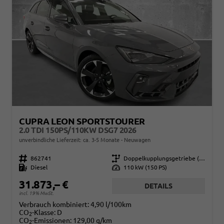
CUPRA LEON SPORTSTOURER
2.0 TDI 150PS/110KW DSG7 2026
unverbindliche Lieferzeit: ca. 3-5 Monate
Neuwagen
Fahrzeugnr.
862741
Getriebe
Doppelkupplungsgetriebe (DSG)
Kraftstoff
Diesel
Leistung
110 kW (150 PS)
31.873,– €
DETAILS
incl. 19% MwSt.
Verbrauch kombiniert:
4,90 l/100km
CO
-Klasse:
D
2
CO
-Emissionen:
129,00 g/km
2