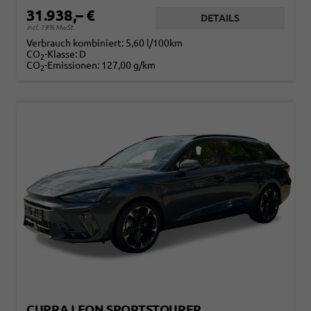
31.938,– €
DETAILS
incl. 19% MwSt.
Verbrauch kombiniert:
5,60 l/100km
CO
-Klasse:
D
2
CO
-Emissionen:
127,00 g/km
2
CUPRA LEON SPORTSTOURER