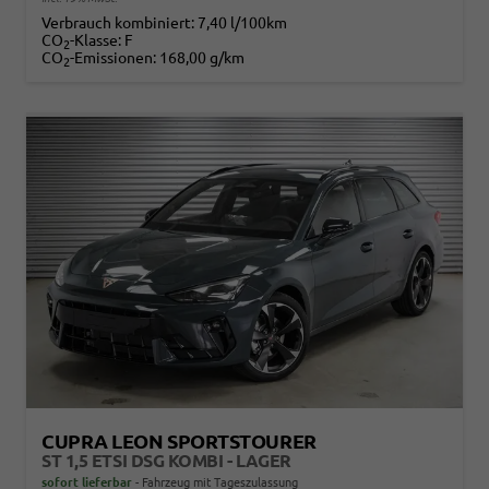
Verbrauch kombiniert:
7,40 l/100km
CO
-Klasse:
F
2
CO
-Emissionen:
168,00 g/km
2
CUPRA LEON SPORTSTOURER
ST 1,5 ETSI DSG KOMBI - LAGER
sofort lieferbar
Fahrzeug mit Tageszulassung