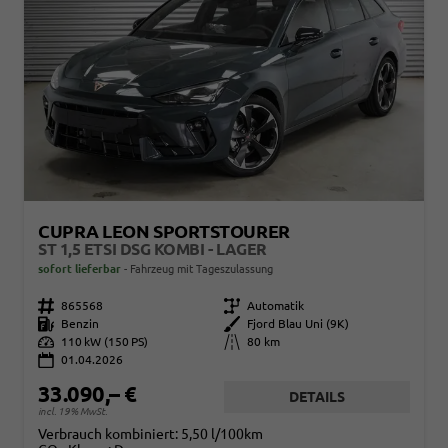
CUPRA LEON SPORTSTOURER
ST 1,5 ETSI DSG KOMBI - LAGER
sofort lieferbar
Fahrzeug mit Tageszulassung
Fahrzeugnr.
865568
Getriebe
Automatik
Kraftstoff
Benzin
Außenfarbe
Fjord Blau Uni (9K)
Leistung
110 kW (150 PS)
Kilometerstand
80 km
01.04.2026
33.090,– €
DETAILS
incl. 19% MwSt.
Verbrauch kombiniert:
5,50 l/100km