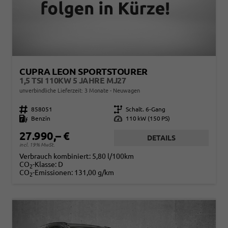
CUPRA LEON SPORTSTOURER
1,5 TSI 110KW 5 JAHRE MJ27
unverbindliche Lieferzeit:
3 Monate
Neuwagen
Fahrzeugnr.
858051
Getriebe
Schalt. 6-Gang
Kraftstoff
Benzin
Leistung
110 kW (150 PS)
27.990,– €
DETAILS
incl. 19% MwSt.
Verbrauch kombiniert:
5,80 l/100km
CO
-Klasse:
D
2
CO
-Emissionen:
131,00 g/km
2