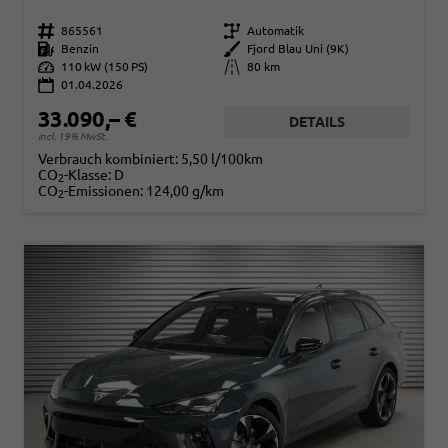
Fahrzeugnr.
865561
Getriebe
Automatik
Kraftstoff
Benzin
Außenfarbe
Fjord Blau Uni (9K)
Leistung
110 kW (150 PS)
Kilometerstand
80 km
01.04.2026
33.090,– €
DETAILS
incl. 19% MwSt.
Verbrauch kombiniert:
5,50 l/100km
CO
-Klasse:
D
2
CO
-Emissionen:
124,00 g/km
2