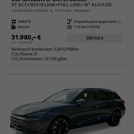
ST ACC+SHZ+KLIMA+FULL LINK+18" ALU+LED
unverbindliche Lieferzeit: ca. 4-5 Monate
Neuwagen
Fahrzeugnr.
846478
Getriebe
Doppelkupplungsgetriebe (DSG)
Kraftstoff
Benzin
Leistung
110 kW (150 PS)
31.980,– €
DETAILS
incl. 19% MwSt.
Verbrauch kombiniert:
5,60 l/100km
CO
-Klasse:
D
2
CO
-Emissionen:
127,00 g/km
2