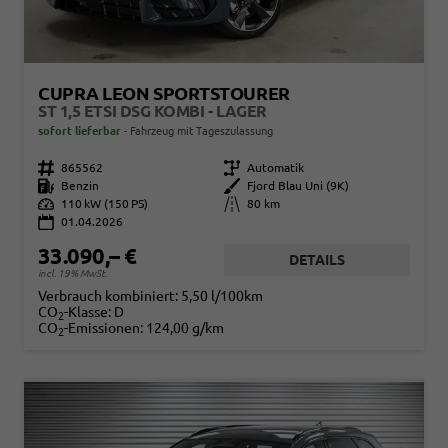
CUPRA LEON SPORTSTOURER
ST 1,5 ETSI DSG KOMBI - LAGER
sofort lieferbar
Fahrzeug mit Tageszulassung
Fahrzeugnr.
865562
Getriebe
Automatik
Kraftstoff
Benzin
Außenfarbe
Fjord Blau Uni (9K)
Leistung
110 kW (150 PS)
Kilometerstand
80 km
01.04.2026
33.090,– €
DETAILS
incl. 19% MwSt.
Verbrauch kombiniert:
5,50 l/100km
CO
-Klasse:
D
2
CO
-Emissionen:
124,00 g/km
2