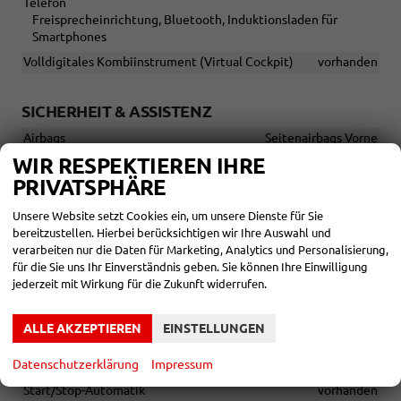
Telefon
Freisprecheinrichtung, Bluetooth, Induktionsladen für
Smartphones
Volldigitales Kombiinstrument (Virtual Cockpit)
vorhanden
SICHERHEIT & ASSISTENZ
Airbags
Seitenairbags Vorne
WIR RESPEKTIEREN IHRE
Assistenzsysteme
Tempomat, Tempomat mit Lenkradkontrolle,
PRIVATSPHÄRE
Abstandstempomat adaptiv (ACC), Notrufsystem
Unsere Website setzt Cookies ein, um unsere Dienste für Sie
Diebstahl-Alarmanlage
vorhanden
bereitzustellen. Hierbei berücksichtigen wir Ihre Auswahl und
Einparkhilfe
verarbeiten nur die Daten für Marketing, Analytics und Personalisierung,
Park Distance Control vorne, Park Distance Control hinten,
für die Sie uns Ihr Einverständnis geben. Sie können Ihre Einwilligung
Rückfahrkamera
jederzeit mit Wirkung für die Zukunft widerrufen.
Lenkung
Servolenkung
ALLE AKZEPTIEREN
EINSTELLUNGEN
Lichttechnik
LED-Scheinwerfer, Fernlichtassistent, LED-Tagfahrlicht, Voll-
Datenschutzerklärung
Impressum
LED Scheinwerfer
Start/Stop-Automatik
vorhanden