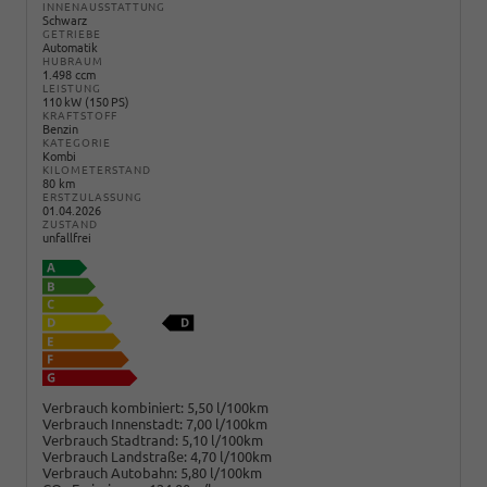
INNENAUSSTATTUNG
Schwarz
GETRIEBE
Automatik
HUBRAUM
1.498 ccm
LEISTUNG
110 kW (150 PS)
KRAFTSTOFF
Benzin
KATEGORIE
Kombi
KILOMETERSTAND
80 km
ERSTZULASSUNG
01.04.2026
ZUSTAND
unfallfrei
Verbrauch kombiniert:
5,50 l/100km
Verbrauch Innenstadt:
7,00 l/100km
Verbrauch Stadtrand:
5,10 l/100km
Verbrauch Landstraße:
4,70 l/100km
Verbrauch Autobahn:
5,80 l/100km