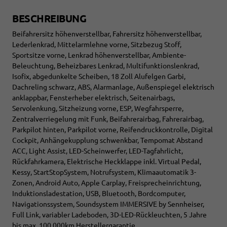
BESCHREIBUNG
Beifahrersitz höhenverstellbar, Fahrersitz höhenverstellbar,
Lederlenkrad, Mittelarmlehne vorne, Sitzbezug Stoff,
Sportsitze vorne, Lenkrad höhenverstellbar, Ambiente-
Beleuchtung, Beheizbares Lenkrad, Multifunktionslenkrad,
Isofix, abgedunkelte Scheiben, 18 Zoll Alufelgen Garbi,
Dachreling schwarz, ABS, Alarmanlage, Außenspiegel elektrisch
anklappbar, Fensterheber elektrisch, Seitenairbags,
Servolenkung, Sitzheizung vorne, ESP, Wegfahrsperre,
Zentralverriegelung mit Funk, Beifahrerairbag, Fahrerairbag,
Parkpilot hinten, Parkpilot vorne, Reifendruckkontrolle, Digital
Cockpit, Anhängekupplung schwenkbar, Tempomat Abstand
ACC, Light Assist, LED-Scheinwerfer, LED-Tagfahrlicht,
Rückfahrkamera, Elektrische Heckklappe inkl. Virtual Pedal,
Kessy, StartStopSystem, Notrufsystem, Klimaautomatik 3-
Zonen, Android Auto, Apple Carplay, Freisprecheinrichtung,
Induktionsladestation, USB, Bluetooth, Bordcomputer,
Navigationssystem, Soundsystem IMMERSIVE by Sennheiser,
Full Link, variabler Ladeboden, 3D-LED-Rückleuchten, 5 Jahre
bis max. 100.000km Herstellergarantie,