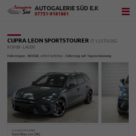
AUTOGALERIE SÜD E.K
07751-9181861
CUPRA LEON SPORTSTOURER
ST 1,5 ETSI DSG
KOMBI - LAGER
Fahrzeugnr.
:
865568
,
sofort lieferbar
,
Fahrzeug mit Tageszulassung
AUSSENFARBE
Fjord Blau Uni (9K)