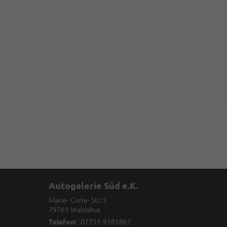
Autogalerie Süd e.K.
Marie- Curie- Str. 5
79761
Waldshut
Telefon:
07751-9181861