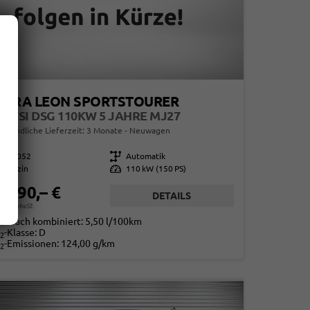
UPRA LEON SPORTSTOURER
5 ETSI DSG 110KW 5 JAHRE MJ27
erbindliche Lieferzeit:
3 Monate
Neuwagen
858052
Getriebe
Automatik
Benzin
Leistung
110 kW (150 PS)
2.590,– €
DETAILS
. 19% MwSt.
rbrauch kombiniert:
5,50 l/100km
-Klasse:
D
2
-Emissionen:
124,00 g/km
2