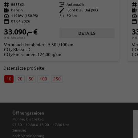
Fahrzeugnr.
865562
Getriebe
Automatik
Fahrzeugnr.
Kraftstoff
Benzin
Außenfarbe
Fjord Blau Uni (9K)
Kraftstoff
Leistung
110 kW (150 PS)
Kilometerstand
80 km
Leistung
01.04.2026
33.090,– €
3
DETAILS
incl. 19% MwSt.
incl
Verbrauch kombiniert:
5,50 l/100km
Ve
CO
-Klasse:
D
CO
2
CO
-Emissionen:
124,00 g/km
CO
2
Datensätze pro Seite:
10
20
50
100
250
Öffnungszeiten
Montag bis Freitag
07:30 – 12:30 & 13:00 – 17:30
Uhr
Samstag
nach Vereinbarung