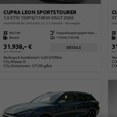
CUPRA LEON SPORTSTOURER
C
1.5 ETSI 150PS/110KW DSG7 2026
unverbindliche Lieferzeit: ca. 3-5 Monate
Neuwagen
unv
Fahrzeugnr.
862740
Getriebe
Doppelkupplungsgetriebe (DSG)
Fahrzeugnr.
Kraftstoff
Benzin
Leistung
110 kW (150 PS)
Kraftstoff
31.938,– €
3
DETAILS
incl. 19% MwSt.
incl
Verbrauch kombiniert:
5,60 l/100km
Ve
CO
-Klasse:
D
CO
2
CO
-Emissionen:
127,00 g/km
CO
2