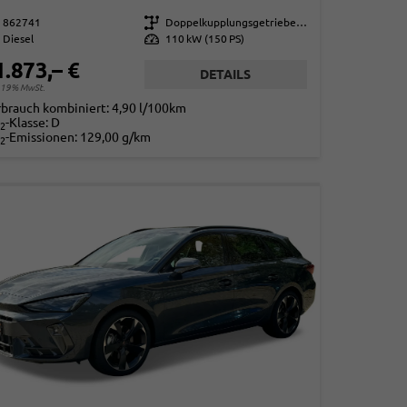
862741
Getriebe
Doppelkupplungsgetriebe (DSG)
Diesel
Leistung
110 kW (150 PS)
1.873,– €
DETAILS
. 19% MwSt.
rbrauch kombiniert:
4,90 l/100km
-Klasse:
D
2
-Emissionen:
129,00 g/km
2