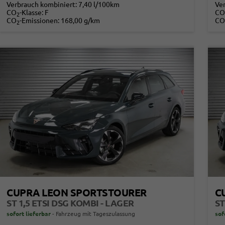
Verbrauch kombiniert:
7,40 l/100km
Ve
CO
-Klasse:
F
CO
2
CO
-Emissionen:
168,00 g/km
CO
2
CUPRA LEON SPORTSTOURER
C
ST 1,5 ETSI DSG KOMBI - LAGER
ST
sofort lieferbar
Fahrzeug mit Tageszulassung
sof