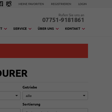
MEINE FAVORITEN
REGISTRIEREN
LOGIN
Rufen Sie uns an
07751-9181861
KT
SERVICE
ÜBER UNS
KONTAKT
OURER
Getriebe
Sortierung