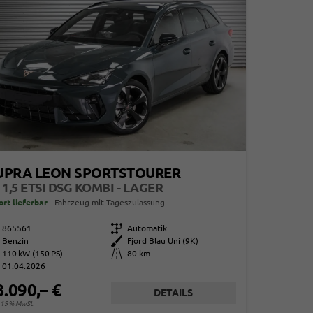
UPRA LEON SPORTSTOURER
 1,5 ETSI DSG KOMBI - LAGER
ort lieferbar
Fahrzeug mit Tageszulassung
865561
Getriebe
Automatik
Benzin
Außenfarbe
Fjord Blau Uni (9K)
110 kW (150 PS)
Kilometerstand
80 km
01.04.2026
3.090,– €
DETAILS
. 19% MwSt.