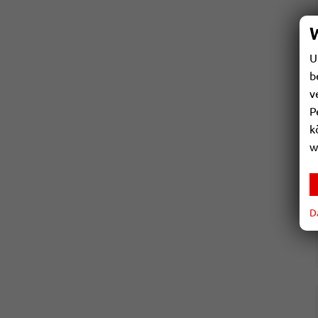
U
b
v
P
k
w
D