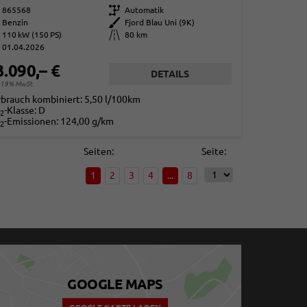
865568
Getriebe
Automatik
Benzin
Außenfarbe
Fjord Blau Uni (9K)
110 kW (150 PS)
Kilometerstand
80 km
01.04.2026
3.090,– €
DETAILS
. 19% MwSt.
rbrauch kombiniert:
5,50 l/100km
-Klasse:
D
2
-Emissionen:
124,00 g/km
2
Seiten:
Seite:
1
2
3
4
...
8
GOOGLE MAPS