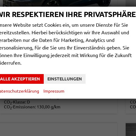
WIR RESPEKTIEREN IHRE PRIVATSPHÄRE
nsere Website setzt Cookies ein, um unsere Dienste für Sie
ereitzustellen. Hierbei berücksichtigen wir Ihre Auswahl und
erarbeiten nur die Daten für Marketing, Analytics und
CUPRA LEON SPORTSTOURER
C
ersonalisierung, für die Sie uns Ihr Einverständnis geben. Sie
ST ACC+SHZ+KLIMA+FULL LINK+18" ALU+LED
1,
önnen Ihre Einwilligung jederzeit mit Wirkung für die Zukunft
unverbindliche Lieferzeit: ca. 4-5 Monate
Neuwagen
unv
iderrufen.
Fahrzeugnr.
846479
Getriebe
Doppelkupplungsgetriebe (DSG)
Fahrzeugnr.
Kraftstoff
Diesel
Leistung
110 kW (150 PS)
Kraftstoff
ALLE AKZEPTIEREN
EINSTELLUNGEN
32.290,– €
3
DETAILS
atenschutzerklärung
Impressum
incl. 19% MwSt.
incl
Verbrauch kombiniert:
5,00 l/100km
Ve
CO
-Klasse:
D
CO
2
CO
-Emissionen:
130,00 g/km
CO
2