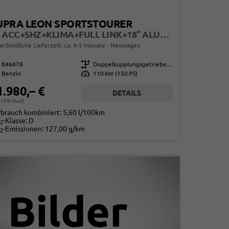
UPRA LEON SPORTSTOURER
ST ACC+SHZ+KLIMA+FULL LINK+18" ALU+LED
erbindliche Lieferzeit: ca. 4-5 Monate
Neuwagen
846478
Getriebe
Doppelkupplungsgetriebe (DSG)
Benzin
Leistung
110 kW (150 PS)
1.980,– €
DETAILS
. 19% MwSt.
rbrauch kombiniert:
5,60 l/100km
-Klasse:
D
2
-Emissionen:
127,00 g/km
2