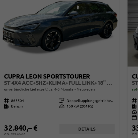
CUPRA LEON SPORTSTOURER
C
ST 4X4 ACC+SHZ+KLIMA+FULL LINK+18" ALU+LED
ST
unverbindliche Lieferzeit: ca. 4-5 Monate
Neuwagen
sof
Fahrzeugnr.
865504
Getriebe
Doppelkupplungsgetriebe (DSG)
Fahrzeugnr.
Kraftstoff
Benzin
Leistung
150 kW (204 PS)
Kraftstoff
Leistung
32.840,– €
3
DETAILS
incl. 19% MwSt.
incl