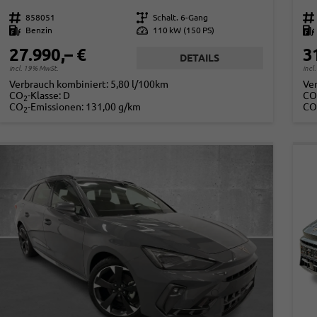
Fahrzeugnr.
858051
Getriebe
Schalt. 6-Gang
Fahrzeugnr.
Kraftstoff
Benzin
Leistung
110 kW (150 PS)
Kraftstoff
27.990,– €
3
DETAILS
incl. 19% MwSt.
incl
Verbrauch kombiniert:
5,80 l/100km
Ve
CO
-Klasse:
D
CO
2
CO
-Emissionen:
131,00 g/km
CO
2