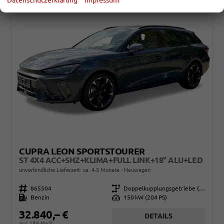
CUPRA LEON SPORTSTOURER
ST 4X4 ACC+SHZ+KLIMA+FULL LINK+18" ALU+LED
unverbindliche Lieferzeit: ca. 4-5 Monate
Neuwagen
Fahrzeugnr.
865504
Getriebe
Doppelkupplungsgetriebe (DSG)
Kraftstoff
Benzin
Leistung
150 kW (204 PS)
32.840,– €
DETAILS
incl. 19% MwSt.