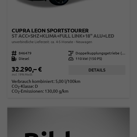
CUPRA LEON SPORTSTOURER
ST ACC+SHZ+KLIMA+FULL LINK+18" ALU+LED
unverbindliche Lieferzeit: ca. 4-5 Monate
Neuwagen
Fahrzeugnr.
846479
Getriebe
Doppelkupplungsgetriebe (DSG)
Kraftstoff
Diesel
Leistung
110 kW (150 PS)
32.290,– €
DETAILS
incl. 19% MwSt.
Verbrauch kombiniert:
5,00 l/100km
CO
-Klasse:
D
2
CO
-Emissionen:
130,00 g/km
2