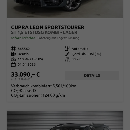
CUPRA LEON SPORTSTOURER
ST 1,5 ETSI DSG KOMBI - LAGER
sofort lieferbar
Fahrzeug mit Tageszulassung
Fahrzeugnr.
865562
Getriebe
Automatik
Kraftstoff
Benzin
Außenfarbe
Fjord Blau Uni (9K)
Leistung
110 kW (150 PS)
Kilometerstand
80 km
01.04.2026
33.090,– €
DETAILS
incl. 19% MwSt.
Verbrauch kombiniert:
5,50 l/100km
CO
-Klasse:
D
2
CO
-Emissionen:
124,00 g/km
2