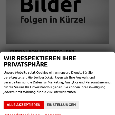
CUPRA LEON SPORTSTOURER
1,5 ETSI DSG 110KW 5 JAHRE MJ27
WIR RESPEKTIEREN IHRE
unverbindliche Lieferzeit:
3 Monate
Neuwagen
PRIVATSPHÄRE
Fahrzeugnr.
858052
Getriebe
Automatik
Unsere Website setzt Cookies ein, um unsere Dienste für Sie
Kraftstoff
Benzin
Leistung
110 kW (150 PS)
bereitzustellen. Hierbei berücksichtigen wir Ihre Auswahl und
verarbeiten nur die Daten für Marketing, Analytics und Personalisierung,
32.590,– €
DETAILS
für die Sie uns Ihr Einverständnis geben. Sie können Ihre Einwilligung
incl. 19% MwSt.
jederzeit mit Wirkung für die Zukunft widerrufen.
Verbrauch kombiniert:
5,50 l/100km
CO
-Klasse:
D
2
CO
-Emissionen:
124,00 g/km
2
ALLE AKZEPTIEREN
EINSTELLUNGEN
Datenschutzerklärung
Impressum