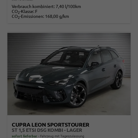
Verbrauch kombiniert:
7,40 l/100km
CO
-Klasse:
F
2
CO
-Emissionen:
168,00 g/km
2
CUPRA LEON SPORTSTOURER
ST 1,5 ETSI DSG KOMBI - LAGER
sofort lieferbar
Fahrzeug mit Tageszulassung