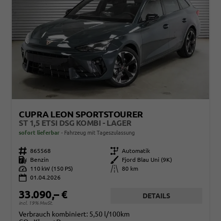
CUPRA LEON SPORTSTOURER
ST 1,5 ETSI DSG KOMBI - LAGER
sofort lieferbar
Fahrzeug mit Tageszulassung
Fahrzeugnr.
865568
Getriebe
Automatik
Kraftstoff
Benzin
Außenfarbe
Fjord Blau Uni (9K)
Leistung
110 kW (150 PS)
Kilometerstand
80 km
01.04.2026
33.090,– €
DETAILS
incl. 19% MwSt.
Verbrauch kombiniert:
5,50 l/100km