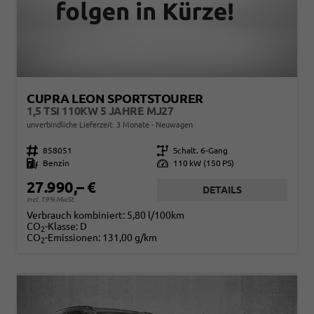
CUPRA LEON SPORTSTOURER
1,5 TSI 110KW 5 JAHRE MJ27
unverbindliche Lieferzeit:
3 Monate
Neuwagen
Fahrzeugnr.
858051
Getriebe
Schalt. 6-Gang
Kraftstoff
Benzin
Leistung
110 kW (150 PS)
27.990,– €
DETAILS
incl. 19% MwSt.
Verbrauch kombiniert:
5,80 l/100km
CO
-Klasse:
D
2
CO
-Emissionen:
131,00 g/km
2