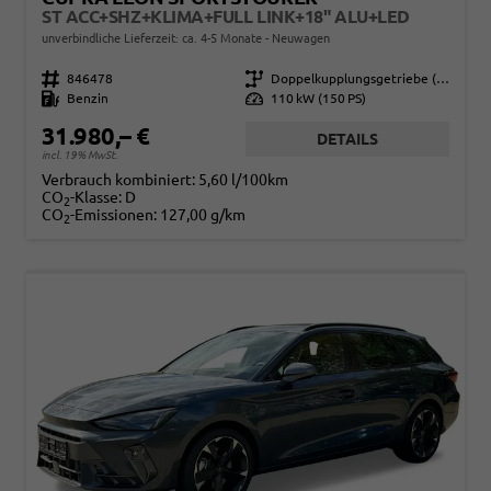
ST ACC+SHZ+KLIMA+FULL LINK+18" ALU+LED
unverbindliche Lieferzeit: ca. 4-5 Monate
Neuwagen
Fahrzeugnr.
846478
Getriebe
Doppelkupplungsgetriebe (DSG)
Kraftstoff
Benzin
Leistung
110 kW (150 PS)
31.980,– €
DETAILS
incl. 19% MwSt.
Verbrauch kombiniert:
5,60 l/100km
CO
-Klasse:
D
2
CO
-Emissionen:
127,00 g/km
2