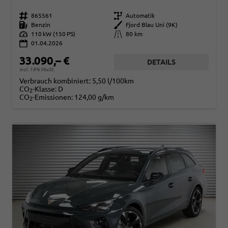
Fahrzeugnr.
865561
Getriebe
Automatik
Kraftstoff
Benzin
Außenfarbe
Fjord Blau Uni (9K)
Leistung
110 kW (150 PS)
Kilometerstand
80 km
01.04.2026
33.090,– €
DETAILS
incl. 19% MwSt.
Verbrauch kombiniert:
5,50 l/100km
CO
-Klasse:
D
2
CO
-Emissionen:
124,00 g/km
2