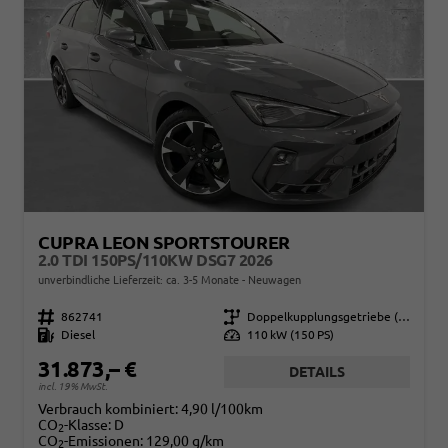
CUPRA LEON SPORTSTOURER
2.0 TDI 150PS/110KW DSG7 2026
unverbindliche Lieferzeit: ca. 3-5 Monate
Neuwagen
Fahrzeugnr.
862741
Getriebe
Doppelkupplungsgetriebe (DSG)
Kraftstoff
Diesel
Leistung
110 kW (150 PS)
31.873,– €
DETAILS
incl. 19% MwSt.
Verbrauch kombiniert:
4,90 l/100km
CO
-Klasse:
D
2
CO
-Emissionen:
129,00 g/km
2