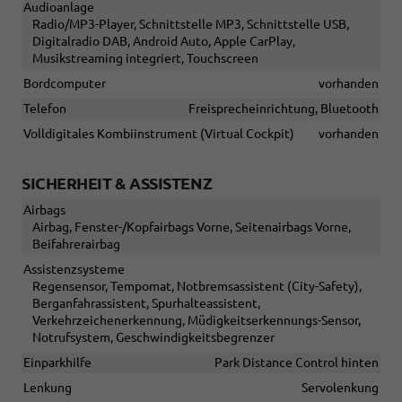
Audioanlage
Radio/MP3-Player, Schnittstelle MP3, Schnittstelle USB,
Digitalradio DAB, Android Auto, Apple CarPlay,
Musikstreaming integriert, Touchscreen
Bordcomputer
vorhanden
Telefon
Freisprecheinrichtung, Bluetooth
Volldigitales Kombiinstrument (Virtual Cockpit)
vorhanden
SICHERHEIT & ASSISTENZ
Airbags
Airbag, Fenster-/Kopfairbags Vorne, Seitenairbags Vorne,
Beifahrerairbag
Assistenzsysteme
Regensensor, Tempomat, Notbremsassistent (City-Safety),
Berganfahrassistent, Spurhalteassistent,
Verkehrzeichenerkennung, Müdigkeitserkennungs-Sensor,
Notrufsystem, Geschwindigkeitsbegrenzer
Einparkhilfe
Park Distance Control hinten
Lenkung
Servolenkung