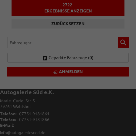
2722
ERGEBNISSE ANZEIGEN
ZURÜCKSETZEN
Fahrzeugnr.
Geparkte Fahrzeuge (
0
)
ANMELDEN
Autogalerie Süd e.K.
Marie- Curie- Str. 5
79761
Waldshut
Telefon:
07751-9181861
Telefax:
07751-9181866
E-Mail:
info@autogaleriesued.de