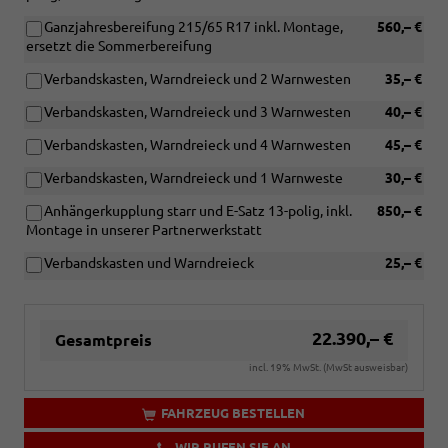
Ganzjahresbereifung 215/65 R17 inkl. Montage,
560,– €
ersetzt die Sommerbereifung
Verbandskasten, Warndreieck und 2 Warnwesten
35,– €
Verbandskasten, Warndreieck und 3 Warnwesten
40,– €
Verbandskasten, Warndreieck und 4 Warnwesten
45,– €
Verbandskasten, Warndreieck und 1 Warnweste
30,– €
Anhängerkupplung starr und E-Satz 13-polig, inkl.
850,– €
Montage in unserer Partnerwerkstatt
Verbandskasten und Warndreieck
25,– €
22.390,– €
Gesamtpreis
incl. 19% MwSt. (MwSt ausweisbar)
FAHRZEUG BESTELLEN
WIR RUFEN SIE AN