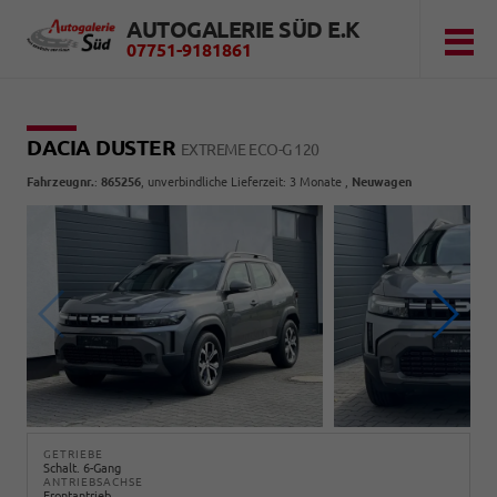
AUTOGALERIE SÜD E.K
07751-9181861
DACIA DUSTER
EXTREME ECO-G 120
Fahrzeugnr.
:
865256
, unverbindliche Lieferzeit:
3 Monate
,
Neuwagen
GETRIEBE
Schalt. 6-Gang
ANTRIEBSACHSE
Frontantrieb