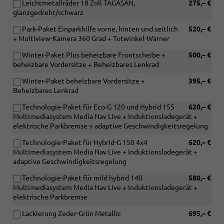
Leichtmetallräder 18 Zoll TAGASAN,
275,– €
glanzgedreht/schwarz
Park-Paket Einparkhilfe vorne, hinten und seitlich
520,– €
+ Multiview-Kamera 360 Grad + Totwinkel-Warner
Winter-Paket Plus beheizbare Frontscheibe +
500,– €
beheizbare Vordersitze + Beheizbares Lenkrad
Winter-Paket beheizbare Vordersitze +
395,– €
Beheizbares Lenkrad
Technologie-Paket für Eco-G 120 und Hybrid 155
620,– €
Multimediasystem Media Nav Live + Induktionsladegerät +
elektrische Parkbremse + adaptive Geschwindigkeitsregelung
Technologie-Paket für Hybrid-G 150 4x4
620,– €
Multimediasystem Media Nav Live + Induktionsladegerät +
adaptive Geschwindigkeitsregelung
Technologie-Paket für mild hybrid 140
580,– €
Multimediasystem Media Nav Live + Induktionsladegerät +
elektrische Parkbremse
Lackierung Zeder-Grün Metallic
695,– €