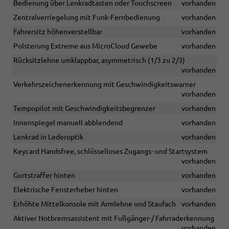
Bedienung über Lenkradtasten oder Touchscreen
vorhanden
Zentralverriegelung mit Funk-Fernbedienung
vorhanden
Fahrersitz höhenverstellbar
vorhanden
Polsterung Extreme aus MicroCloud Gewebe
vorhanden
Rücksitzlehne umklappbar, asymmetrisch (1/3 zu 2/3)
vorhanden
Verkehrszeichenerkennung mit Geschwindigkeitswarner
vorhanden
Tempopilot mit Geschwindigkeitsbegrenzer
vorhanden
Innenspiegel manuell abblendend
vorhanden
Lenkrad in Lederoptik
vorhanden
Keycard Handsfree, schlüsselloses Zugangs- und Startsystem
vorhanden
Gurtstraffer hinten
vorhanden
Elektrische Fensterheber hinten
vorhanden
Erhöhte Mittelkonsole mit Armlehne und Staufach
vorhanden
Aktiver Notbremsassistent mit Fußgänger-/ Fahrraderkennung
vorhanden