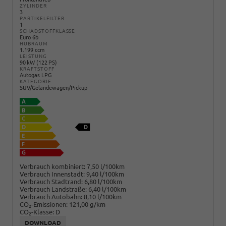
ZYLINDER
3
PARTIKELFILTER
1
SCHADSTOFFKLASSE
Euro 6b
HUBRAUM
1.199 ccm
LEISTUNG
90 kW (122 PS)
KRAFTSTOFF
Autogas LPG
KATEGORIE
SUV/Geländewagen/Pickup
Verbrauch kombiniert:
7,50 l/100km
Verbrauch Innenstadt:
9,40 l/100km
Verbrauch Stadtrand:
6,80 l/100km
Verbrauch Landstraße:
6,40 l/100km
Verbrauch Autobahn:
8,10 l/100km
CO
-Emissionen:
121,00 g/km
2
CO
-Klasse:
D
2
DOWNLOAD