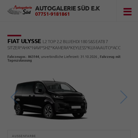
AUTOGALERIE SÜD E.K
07751-9181861
FIAT ULYSSE
L2 TOP 2.2 BLUEHDI 180 S&S EAT8 7
SITZER*AHK*NAVI*SHZ*KAMERA*KEYLESS*KLIMAAUTO*ACC
Fahrzeugnr.
:
863144
, unverbindliche Lieferzeit:
31.10.2026
,
Fahrzeug mit
Tageszulassung
AUSSENFARBE