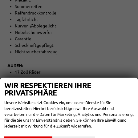
Metallic
Sommerreifen
Reifendruckkontrolle
Tagfahrlicht
Kurven-/Abbiegelicht
Nebelscheinwerfer
Garantie
Scheckheftgepflegt
Nichtraucherfahrzeug
AUßEN:
17 Zoll Räder
WIR RESPEKTIEREN IHRE
Tageszulassung vor Auslieferung
PRIVATSPHÄRE
Unsere Website setzt Cookies ein, um unsere Dienste für Sie
Zwischenverkauf und Irrtümer für dieses Angebot sind
bereitzustellen. Hierbei berücksichtigen wir Ihre Auswahl und
ausdrücklich vorbehalten. Die Fahrzeugbeschreibung dient
verarbeiten nur die Daten für Marketing, Analytics und Personalisierung,
für die Sie uns Ihr Einverständnis geben. Sie können Ihre Einwilligung
lediglich der allgemeinen Identifizierung des Fahrzeuges und
jederzeit mit Wirkung für die Zukunft widerrufen.
stellt keine Gewährleistung im kaufrechtlichen Sinne dar. Die
abgebildete Ausstattung kann im Einzelfall vom tatsächlichen