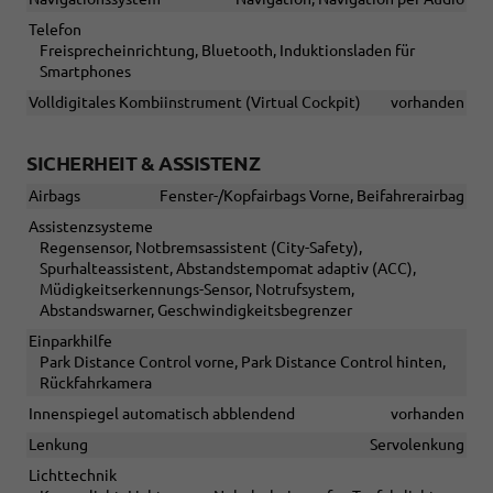
Telefon
Freisprecheinrichtung, Bluetooth, Induktionsladen für
Smartphones
Volldigitales Kombiinstrument (Virtual Cockpit)
vorhanden
SICHERHEIT & ASSISTENZ
Airbags
Fenster-/Kopfairbags Vorne, Beifahrerairbag
Assistenzsysteme
Regensensor, Notbremsassistent (City-Safety),
Spurhalteassistent, Abstandstempomat adaptiv (ACC),
Müdigkeitserkennungs-Sensor, Notrufsystem,
Abstandswarner, Geschwindigkeitsbegrenzer
Einparkhilfe
Park Distance Control vorne, Park Distance Control hinten,
Rückfahrkamera
Innenspiegel automatisch abblendend
vorhanden
Lenkung
Servolenkung
Lichttechnik