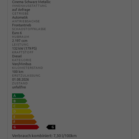
Cinema Schwarz Metallic
INNENAUSSTATTUNG
auf Anfrage
GETRIEBE
Automatik
ANTRIEBSACHSE
Frontantrieb
SCHADSTOFFKLASSE
Euro 6
HUBRAUM
2.197 ccm
LEISTUNG
132 kW (179 PS)
KRAFTSTOFF
Diesel
KATEGORIE
Van/Minibus
KILOMETERSTAND
100 km
ERSTZULASSUNG
01.08.2026
ZUSTAND
unfallfrei
Verbrauch kombiniert:
7,30 l/100km