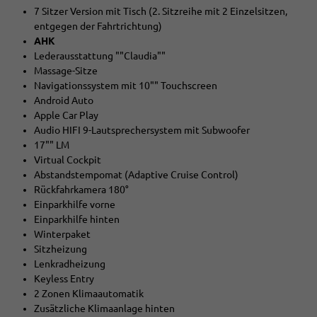
7 Sitzer Version mit Tisch (2. Sitzreihe mit 2 Einzelsitzen,
entgegen der Fahrtrichtung)
AHK
Lederausstattung ""Claudia""
Massage-Sitze
Navigationssystem mit 10"" Touchscreen
Android Auto
Apple Car Play
Audio HIFI 9-Lautsprechersystem mit Subwoofer
17"" LM
Virtual Cockpit
Abstandstempomat (Adaptive Cruise Control)
Rückfahrkamera 180°
Einparkhilfe vorne
Einparkhilfe hinten
Winterpaket
Sitzheizung
Lenkradheizung
Keyless Entry
2 Zonen Klimaautomatik
Zusätzliche Klimaanlage hinten