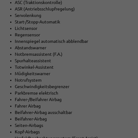
ASC (Traktionskontrolle)
ASR (Antriebsschlupfregelung)
Servolenkung
Start-/Stopp-Automatik
Lichtsensor
Regensensor
Innenspiegel automatisch abblendbar
Abstandswarner
Notbremsassistent (F.A.)
Spurhalteassistent
Totwinkel-Assistent
Müdigkeitswarner
Notrufsystem
Geschwindigkeitsbegrenzer
Parkbremse elektrisch
Fahrer-/Beifahrer Airbag
Fahrer Airbag
Beifahrer-Airbag ausschaltbar
Beifahrer-Airbag
Seiten-Airbags
Kopf-Airbags