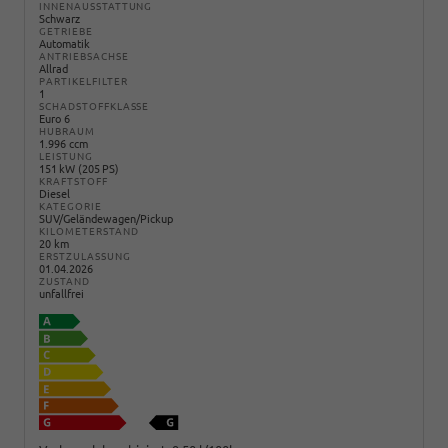
INNENAUSSTATTUNG
Schwarz
GETRIEBE
Automatik
ANTRIEBSACHSE
Allrad
PARTIKELFILTER
1
SCHADSTOFFKLASSE
Euro 6
HUBRAUM
1.996 ccm
LEISTUNG
151 kW (205 PS)
KRAFTSTOFF
Diesel
KATEGORIE
SUV/Geländewagen/Pickup
KILOMETERSTAND
20 km
ERSTZULASSUNG
01.04.2026
ZUSTAND
unfallfrei