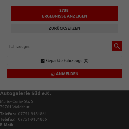
2738
ERGEBNISSE ANZEIGEN
ZURÜCKSETZEN
Fahrzeugnr.
Geparkte Fahrzeuge (
0
)
ANMELDEN
Autogalerie Süd e.K.
Marie- Curie- Str. 5
79761
Waldshut
Telefon:
07751-9181861
Telefax:
07751-9181866
E-Mail: