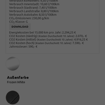
Verbrauch kombiniert:
9,50 l/100km
Verbrauch Innenstadt:
10,60 l/100km
Verbrauch Stadtrand:
7,40 l/100km
Verbrauch Landstraße:
8,80 l/100km
Verbrauch Autobahn:
8,50 l/100km
CO
-Emissionen:
230,00 g/km
2
CO
-Klasse:
G
2
DOWNLOAD
Energiekosten bei 15.000 km pro Jahr:
2.294,25 €
CO2 Kosten (niedrig)
:
2.070,- €
(Kosten Durchschnitt 10 Jahre)
CO2 Kosten (mittel)
:
4.916,25 €
(Kosten Durchschnitt 10 Jahre)
CO2 Kosten (hoch)
:
7.590,- €
(Kosten Durchschnitt 10 Jahre)
Jahressteuer:
590,- €
Außenfarbe
Frozen White
Innenausstattung