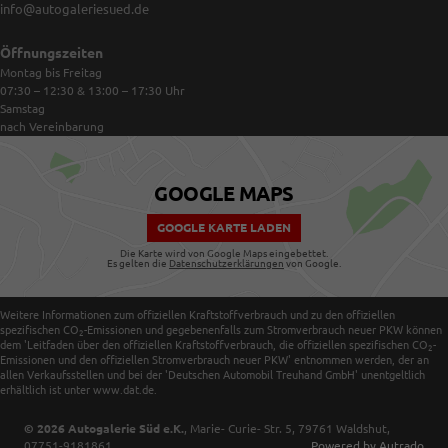
info@autogaleriesued.de
Öffnungszeiten
Montag bis Freitag
07:30 – 12:30 & 13:00 – 17:30
Uhr
Samstag
nach Vereinbarung
GOOGLE MAPS
GOOGLE KARTE LADEN
Die Karte wird von Google Maps eingebettet.
Es gelten die
Datenschutzerklärungen
von Google.
Weitere Informationen zum offiziellen Kraftstoffverbrauch und zu den offiziellen
spezifischen CO
-Emissionen und gegebenenfalls zum Stromverbrauch neuer PKW können
2
dem 'Leitfaden über den offiziellen Kraftstoffverbrauch, die offiziellen spezifischen CO
-
2
Emissionen und den offiziellen Stromverbrauch neuer PKW' entnommen werden, der an
allen Verkaufsstellen und bei der 'Deutschen Automobil Treuhand GmbH' unentgeltlich
erhältlich ist unter www.dat.de.
© 2026
Autogalerie Süd e.K.
,
Marie- Curie- Str. 5
,
79761
Waldshut,
07751-9181861
Powered by Autrado