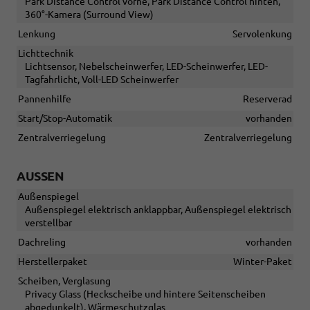
Park Distance Control vorne, Park Distance Control hinten,
360°-Kamera (Surround View)
Lenkung
Servolenkung
Lichttechnik
Lichtsensor, Nebelscheinwerfer, LED-Scheinwerfer, LED-
Tagfahrlicht, Voll-LED Scheinwerfer
Pannenhilfe
Reserverad
Start/Stop-Automatik
vorhanden
Zentralverriegelung
Zentralverriegelung
AUSSEN
Außenspiegel
Außenspiegel elektrisch anklappbar, Außenspiegel elektrisch
verstellbar
Dachreling
vorhanden
Herstellerpaket
Winter-Paket
Scheiben, Verglasung
Privacy Glass (Heckscheibe und hintere Seitenscheiben
abgedunkelt), Wärmeschutzglas