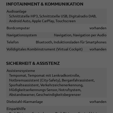
INFOTAINMENT & KOMMUNIKATION
Audioanlage
Schnittstelle MP3, Schnittstelle USB, Digitalradio DAB,
Android Auto, Apple CarPlay, Touchscreen
Bordcomputer
vorhanden
Navigationssystem
Navigation, Navigation per Audio
Telefon
Bluetooth, Induktionsladen für Smartphones
Volldigitales Kombiinstrument (Virtual Cockpit)
vorhanden
SICHERHEIT & ASSISTENZ
Assistenzsysteme
Tempomat, Tempomat mit Lenkradkontrolle,
Notbremsassistent (City-Safety), Berganfahrassistent,
Spurhalteassistent, Verkehrzeichenerkennung,
Müdigkeitserkennungs-Sensor, Notrufsystem,
Abstandswarner, Geschwindigkeitsbegrenzer
Diebstahl-Alarmanlage
vorhanden
Einparkhilfe