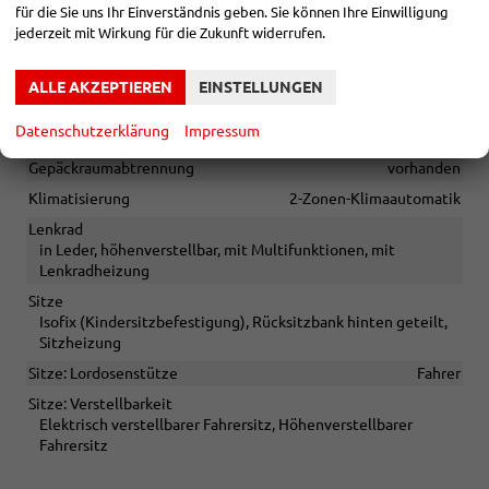
für die Sie uns Ihr Einverständnis geben. Sie können Ihre Einwilligung
Irrtümer vorbehalten
jederzeit mit Wirkung für die Zukunft widerrufen.
INNEN
ALLE AKZEPTIEREN
EINSTELLUNGEN
Armlehnen
Mittelarmlehne
Datenschutzerklärung
Impressum
Fensterheber
elektrisch
Gepäckraumabtrennung
vorhanden
Klimatisierung
2-Zonen-Klimaautomatik
Lenkrad
in Leder, höhenverstellbar, mit Multifunktionen, mit
Lenkradheizung
Sitze
Isofix (Kindersitzbefestigung), Rücksitzbank hinten geteilt,
Sitzheizung
Sitze: Lordosenstütze
Fahrer
Sitze: Verstellbarkeit
Elektrisch verstellbarer Fahrersitz, Höhenverstellbarer
Fahrersitz