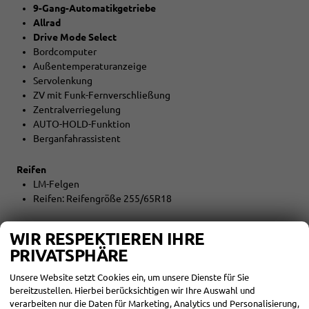
9-Gang-Automatikgetriebe
Allrad
Drive Mode Select
Bordcomputer
Außentemperaturanzeige
Servolenkung
ZV mit Funk-Fernverschließung
Zentralverriegelung
AUTO-HOLD-Funktion
Berganfahrassistent
Reifen
LM-Felgen
Reifen: Reifengröße 255/65R18
Umwelt
WIR RESPEKTIEREN IHRE
Abgaskonzept EU6e
PRIVATSPHÄRE
DIESELPARTIKELFILTER
START-STOPP-Automatik
Unsere Website setzt Cookies ein, um unsere Dienste für Sie
bereitzustellen. Hierbei berücksichtigen wir Ihre Auswahl und
verarbeiten nur die Daten für Marketing, Analytics und Personalisierung,
Sonstiges