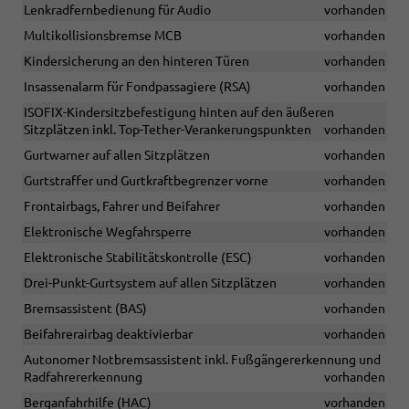
Lenkradfernbedienung für Audio
vorhanden
Multikollisionsbremse MCB
vorhanden
Kindersicherung an den hinteren Türen
vorhanden
Insassenalarm für Fondpassagiere (RSA)
vorhanden
ISOFIX-Kindersitzbefestigung hinten auf den äußeren
Sitzplätzen inkl. Top-Tether-Verankerungspunkten
vorhanden
Gurtwarner auf allen Sitzplätzen
vorhanden
Gurtstraffer und Gurtkraftbegrenzer vorne
vorhanden
Frontairbags, Fahrer und Beifahrer
vorhanden
Elektronische Wegfahrsperre
vorhanden
Elektronische Stabilitätskontrolle (ESC)
vorhanden
Drei-Punkt-Gurtsystem auf allen Sitzplätzen
vorhanden
Bremsassistent (BAS)
vorhanden
Beifahrerairbag deaktivierbar
vorhanden
Autonomer Notbremsassistent inkl. Fußgängererkennung und
Radfahrererkennung
vorhanden
Berganfahrhilfe (HAC)
vorhanden