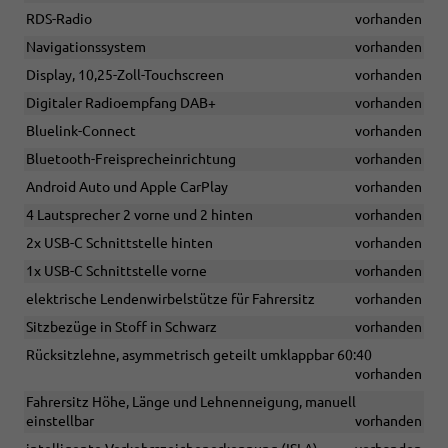
RDS-Radio
vorhanden
Navigationssystem
vorhanden
Display, 10,25-Zoll-Touchscreen
vorhanden
Digitaler Radioempfang DAB+
vorhanden
Bluelink-Connect
vorhanden
Bluetooth-Freisprecheinrichtung
vorhanden
Android Auto und Apple CarPlay
vorhanden
4 Lautsprecher 2 vorne und 2 hinten
vorhanden
2x USB-C Schnittstelle hinten
vorhanden
1x USB-C Schnittstelle vorne
vorhanden
elektrische Lendenwirbelstütze für Fahrersitz
vorhanden
Sitzbezüge in Stoff in Schwarz
vorhanden
Rücksitzlehne, asymmetrisch geteilt umklappbar 60:40
vorhanden
Fahrersitz Höhe, Länge und Lehnenneigung, manuell
einstellbar
vorhanden