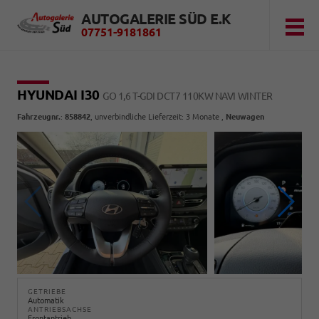
AUTOGALERIE SÜD E.K
07751-9181861
HYUNDAI I30
GO 1,6 T-GDI DCT7 110KW NAVI WINTER
Fahrzeugnr.
:
858842
, unverbindliche Lieferzeit:
3 Monate
,
Neuwagen
GETRIEBE
Automatik
ANTRIEBSACHSE
Frontantrieb