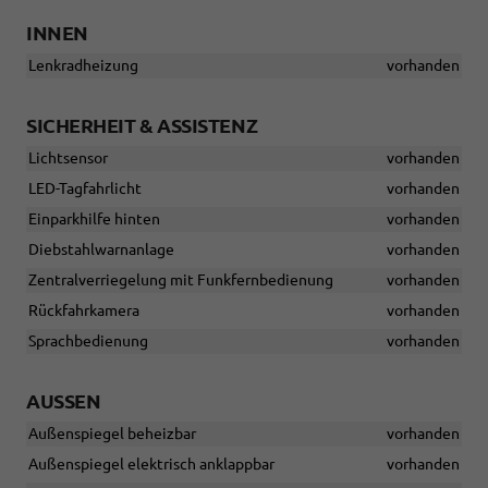
INNEN
Lenkradheizung
vorhanden
SICHERHEIT & ASSISTENZ
Lichtsensor
vorhanden
LED-Tagfahrlicht
vorhanden
Einparkhilfe hinten
vorhanden
Diebstahlwarnanlage
vorhanden
Zentralverriegelung mit Funkfernbedienung
vorhanden
Rückfahrkamera
vorhanden
Sprachbedienung
vorhanden
AUSSEN
Außenspiegel beheizbar
vorhanden
Außenspiegel elektrisch anklappbar
vorhanden