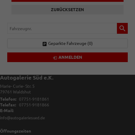
ZURÜCKSETZEN
Fahrzeugnr.
Geparkte Fahrzeuge (
0
)
ANMELDEN
Autogalerie Süd e.K.
Marie- Curie- Str. 5
79761
Waldshut
Telefon:
07751-9181861
Telefax:
07751-9181866
E-Mail:
info@autogaleriesued.de
Öffnungszeiten