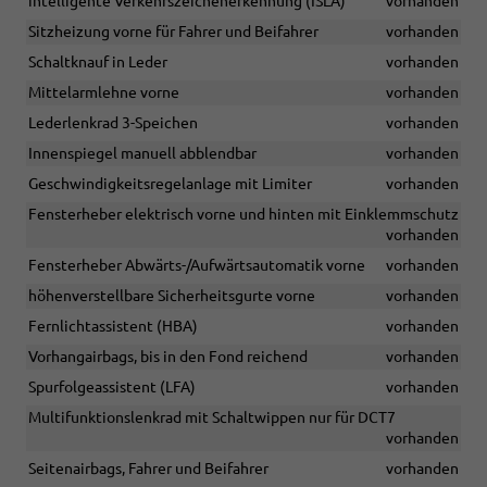
intelligente Verkehrszeichenerkennung (ISLA)
vorhanden
Sitzheizung vorne für Fahrer und Beifahrer
vorhanden
Schaltknauf in Leder
vorhanden
Mittelarmlehne vorne
vorhanden
Lederlenkrad 3-Speichen
vorhanden
Innenspiegel manuell abblendbar
vorhanden
Geschwindigkeitsregelanlage mit Limiter
vorhanden
Fensterheber elektrisch vorne und hinten mit Einklemmschutz
vorhanden
Fensterheber Abwärts-/Aufwärtsautomatik vorne
vorhanden
höhenverstellbare Sicherheitsgurte vorne
vorhanden
Fernlichtassistent (HBA)
vorhanden
Vorhangairbags, bis in den Fond reichend
vorhanden
Spurfolgeassistent (LFA)
vorhanden
Multifunktionslenkrad mit Schaltwippen nur für DCT7
vorhanden
Seitenairbags, Fahrer und Beifahrer
vorhanden