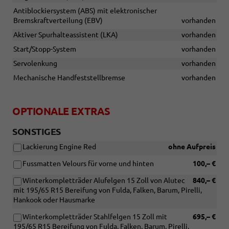
Antiblockiersystem (ABS) mit elektronischer
Bremskraftverteilung (EBV)
vorhanden
Aktiver Spurhalteassistent (LKA)
vorhanden
Start/Stopp-System
vorhanden
Servolenkung
vorhanden
Mechanische Handfeststellbremse
vorhanden
OPTIONALE EXTRAS
SONSTIGES
Lackierung Engine Red
ohne Aufpreis
Fussmatten Velours für vorne und hinten
100,– €
Winterkompletträder Alufelgen 15 Zoll von Alutec
840,– €
mit 195/65 R15 Bereifung von Fulda, Falken, Barum, Pirelli,
Hankook oder Hausmarke
Winterkompletträder Stahlfelgen 15 Zoll mit
695,– €
195/65 R15 Bereifung von Fulda, Falken, Barum, Pirelli,