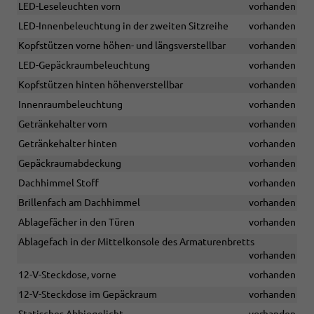
LED-Leseleuchten vorn
vorhanden
LED-Innenbeleuchtung in der zweiten Sitzreihe
vorhanden
Kopfstützen vorne höhen- und längsverstellbar
vorhanden
LED-Gepäckraumbeleuchtung
vorhanden
Kopfstützen hinten höhenverstellbar
vorhanden
Innenraumbeleuchtung
vorhanden
Getränkehalter vorn
vorhanden
Getränkehalter hinten
vorhanden
Gepäckraumabdeckung
vorhanden
Dachhimmel Stoff
vorhanden
Brillenfach am Dachhimmel
vorhanden
Ablagefächer in den Türen
vorhanden
Ablagefach in der Mittelkonsole des Armaturenbretts
vorhanden
12-V-Steckdose, vorne
vorhanden
12-V-Steckdose im Gepäckraum
vorhanden