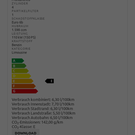
ZYLINDER
4
PARTIKELFILTER
1
SCHADSTOFFKLASSE
Euro 6b
HUBRAUM
1.598 ccm
LEISTUNG
110 kW (150 PS)
KRAFTSTOFF
Benzin
KATEGORIE
Limousine
Verbrauch kombiniert:
6,30 l/100km
Verbrauch Innenstadt:
7,70 l/100km
Verbrauch Stadtrand:
6,30 l/100km
Verbrauch Landstraße:
5,50 l/100km
Verbrauch Autobahn:
6,50 l/100km
CO
-Emissionen:
142,00 g/km
2
CO
-Klasse:
E
2
DOWNLOAD