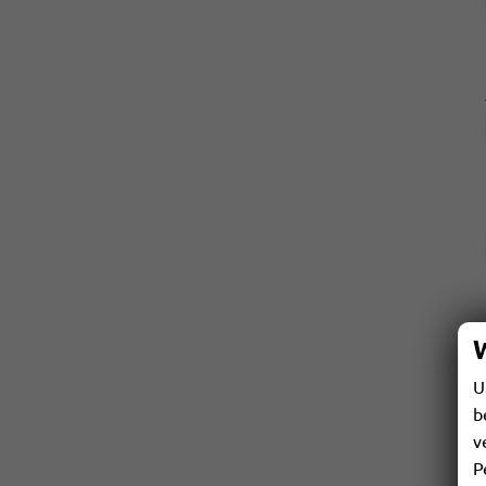
U
b
v
P