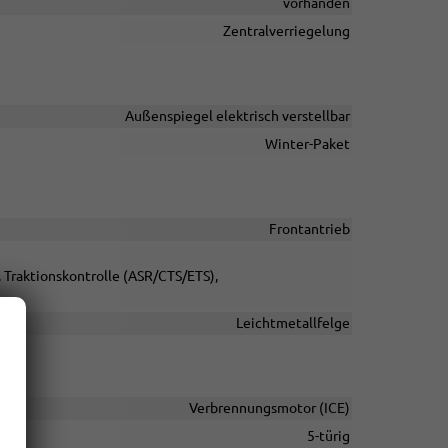
vorhanden
Zentralverriegelung
Außenspiegel elektrisch verstellbar
Winter-Paket
Frontantrieb
, Traktionskontrolle (ASR/CTS/ETS),
Leichtmetallfelge
Verbrennungsmotor (ICE)
5-türig