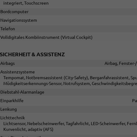
integriert, Touchscreen
Bordcomputer
Navigationssystem
Telefon
Volldigitales Kombiinstrument (Virtual Cockpit)
SICHERHEIT & ASSISTENZ
Airbags
Airbag, Fenster-
Assistenzsysteme
Tempomat, Notbremsassistent (City-Safety), Berganfahrassistent, Sp
Müdigkeitserkennungs-Sensor, Notrufsystem, Geschwindigkeitsbegr
Diebstahl-Alarmanlage
Einparkhilfe
Pa
Lenkung
Lichttechnik
Lichtsensor, Nebelscheinwerfer, Tagfahrlicht, LED-Scheinwerfer, Fernli
Kurvenlicht, adaptiv (AFS)