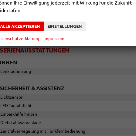
önnen Ihre Einwilligung jederzeit mit Wirkung für die Zukunft
Kraftstoff: unterstützte
iderrufen.
Leergewicht
Polsterung
ALLE AKZEPTIEREN
EINSTELLUNGEN
Rußpartikelfilter / SCR
atenschutzerklärung
Impressum
SERIENAUSSTATTUNGEN
INNEN
Lenkradheizung
SICHERHEIT & ASSISTENZ
Lichtsensor
LED-Tagfahrlicht
Einparkhilfe hinten
Diebstahlwarnanlage
Zentralverriegelung mit Funkfernbedienung