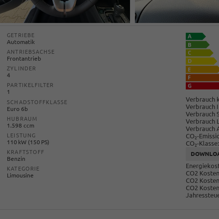
GETRIEBE
Automatik
ANTRIEBSACHSE
Frontantrieb
ZYLINDER
4
PARTIKELFILTER
1
Verbrauch k
SCHADSTOFFKLASSE
Verbrauch I
Euro 6b
Verbrauch 
HUBRAUM
Verbrauch 
1.598 ccm
Verbrauch 
CO
-Emissi
LEISTUNG
2
110 kW (150 PS)
CO
-Klasse:
2
KRAFTSTOFF
DOWNLO
Benzin
Energiekost
KATEGORIE
CO2 Kosten 
Limousine
CO2 Kosten
CO2 Kosten
Jahressteue