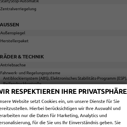
Start/Stop-Automatik
Zentralverriegelung
AUSSEN
Außenspiegel
Herstellerpaket
RÄDER & TECHNIK
Antriebsachse
Fahrwerk- und Regelungssysteme
Antiblockiersystem (ABS), Elektronisches Stabilitäts-Programm (ESP)
Reifendruckkontrolle
WIR RESPEKTIEREN IHRE PRIVATSPHÄRE
Felgentyp
nsere Website setzt Cookies ein, um unsere Dienste für Sie
SONSTIGES
ereitzustellen. Hierbei berücksichtigen wir Ihre Auswahl und
erarbeiten nur die Daten für Marketing, Analytics und
Antriebsart
ersonalisierung, für die Sie uns Ihr Einverständnis geben. Sie
Anzahl Türen