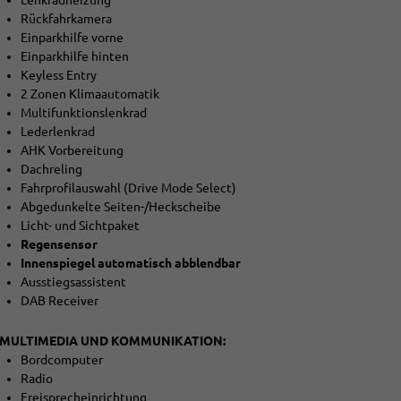
Rückfahrkamera
Einparkhilfe vorne
Einparkhilfe hinten
Keyless Entry
2 Zonen Klimaautomatik
Multifunktionslenkrad
Lederlenkrad
AHK Vorbereitung
Dachreling
Fahrprofilauswahl (Drive Mode Select)
Abgedunkelte Seiten-/Heckscheibe
Licht- und Sichtpaket
Regensensor
Innenspiegel automatisch abblendbar
Ausstiegsassistent
DAB Receiver
MULTIMEDIA UND KOMMUNIKATION:
Bordcomputer
Radio
Freisprecheinrichtung