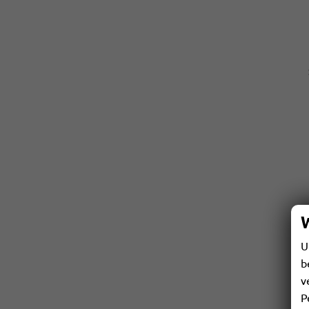
U
b
v
P