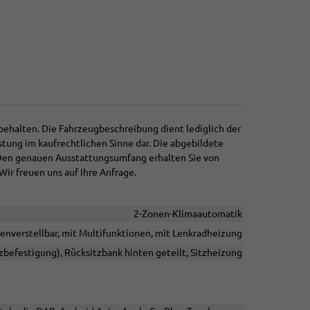
behalten. Die Fahrzeugbeschreibung dient lediglich der
stung im kaufrechtlichen Sinne dar. Die abgebildete
 Den genauen Ausstattungsumfang erhalten Sie von
Wir freuen uns auf Ihre Anfrage.
2-Zonen-Klimaautomatik
henverstellbar, mit Multifunktionen, mit Lenkradheizung
tzbefestigung), Rücksitzbank hinten geteilt, Sitzheizung