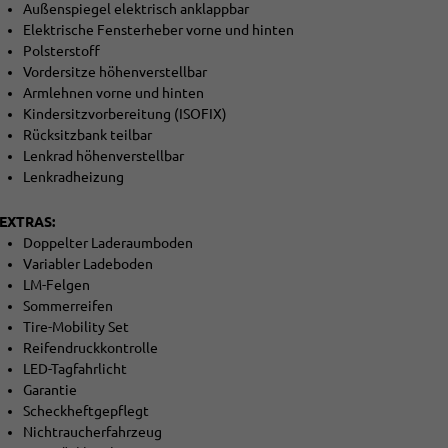
Außenspiegel elektrisch anklappbar
Elektrische Fensterheber vorne und hinten
Polsterstoff
Vordersitze höhenverstellbar
Armlehnen vorne und hinten
Kindersitzvorbereitung (ISOFIX)
Rücksitzbank teilbar
Lenkrad höhenverstellbar
Lenkradheizung
EXTRAS:
Doppelter Laderaumboden
Variabler Ladeboden
LM-Felgen
Sommerreifen
Tire-Mobility Set
Reifendruckkontrolle
LED-Tagfahrlicht
Garantie
Scheckheftgepflegt
Nichtraucherfahrzeug