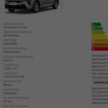
AUSSENFARBE
Morgenbrise Grau
INNENAUSSTATTUNG
auf Anfrage
GETRIEBE
Automatik
ANTRIEBSACHSE
Frontantrieb
Verbrauch k
SCHADSTOFFKLASSE
Verbrauch I
Euro 6
Verbrauch 
HUBRAUM
Verbrauch 
1.598 ccm
Verbrauch 
CO
-Emissi
LEISTUNG
2
110 kW (150 PS)
CO
-Klasse:
2
KRAFTSTOFF
DOWNLO
Benzin
Energiekost
KATEGORIE
CO2 Kosten 
Limousine
CO2 Kosten
KILOMETERSTAND
CO2 Kosten
25 km
Jahressteue
ERSTZULASSUNG