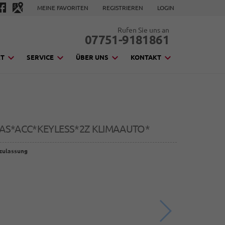
MEINE FAVORITEN
REGISTRIEREN
LOGIN
Rufen Sie uns an
07751-9181861
KT
SERVICE
ÜBER UNS
KONTAKT
AS*ACC*KEYLESS*2Z KLIMAAUTO*
zulassung