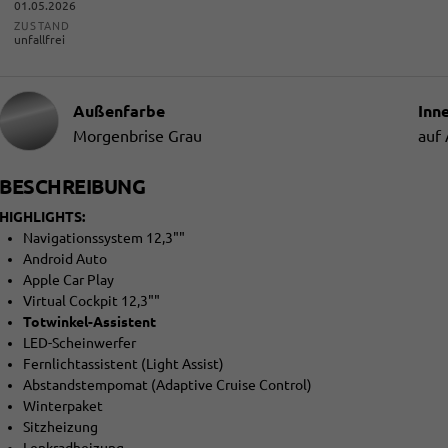
01.05.2026
ZUSTAND
unfallfrei
Außenfarbe
Inn
Morgenbrise Grau
auf
BESCHREIBUNG
HIGHLIGHTS:
Navigationssystem 12,3""
Android Auto
Apple Car Play
Virtual Cockpit 12,3""
Totwinkel-Assistent
LED-Scheinwerfer
Fernlichtassistent (Light Assist)
Abstandstempomat (Adaptive Cruise Control)
Winterpaket
Sitzheizung
Lenkradheizung