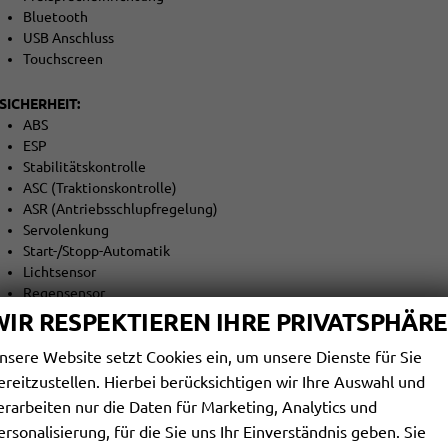
Bluetooth
USB Anschluss
Touchscreen
SICHERHEIT:
ABS
ESP
Stabilitätskontrolle
ASC (Traktionskontrolle)
ASR (Antriebsschlupfregelung)
Servolenkung
Start-/Stopp-Automatik
Lichtsensor
Regensensor
Innenspiegel automatisch abblendbar
WIR RESPEKTIEREN IHRE PRIVATSPHÄRE
Berganfahrassistent
nsere Website setzt Cookies ein, um unsere Dienste für Sie
Abstandswarner
Notbremsassistent (F.A.)
ereitzustellen. Hierbei berücksichtigen wir Ihre Auswahl und
Spurhalteassistent
erarbeiten nur die Daten für Marketing, Analytics und
Totwinkel-Assistent
ersonalisierung, für die Sie uns Ihr Einverständnis geben. Sie
Spurwechselassistent