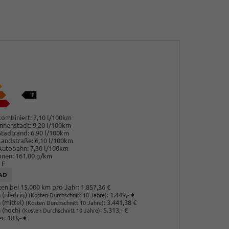
ombiniert:
7,10 l/100km
nnenstadt:
9,20 l/100km
Stadtrand:
6,90 l/100km
Landstraße:
6,10 l/100km
Autobahn:
7,30 l/100km
onen:
161,00 g/km
F
AD
en bei 15.000 km pro Jahr:
1.857,36 €
(niedrig)
:
1.449,- €
(Kosten Durchschnitt 10 Jahre)
 (mittel)
:
3.441,38 €
(Kosten Durchschnitt 10 Jahre)
 (hoch)
:
5.313,- €
(Kosten Durchschnitt 10 Jahre)
r:
183,- €