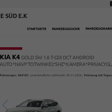
E SÜD E.K
FAHRZEUGMAR
STARTSEITE
FAHRZEUGSUCHE
KIA K4
GOLD SW 1.6 T-GDI DCT ANDROID
AUTO*NAVI*TOTWINKEL*SHZ*KAMERA*PRIVACYGL
Fahrzeugnr.
:
864187
, unverbindliche Lieferzeit:
30.11.2026
,
Fahrzeug mit Tages