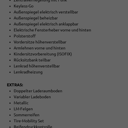
Zentralverriegelung mit Funk
Keyless-Go
Außenspiegel elektrisch verstellbar
Außenspiegel beheizbar
Außenspiegel elektrisch anklappbar
Elektrische Fensterheber vorne und hinten
Polsterstoff
Vordersitze höhenverstellbar
Armlehnen vorne und hinten
Kindersitzvorbereitung (ISOFIX)
Rücksitzbank teilbar
Lenkrad höhenverstellbar
Lenkradheizung
EXTRAS:
Doppelter Laderaumboden
Variabler Ladeboden
Metallic
LM-Felgen
Sommerreifen
Tire-Mobility Set
Reifendruckkontrolle