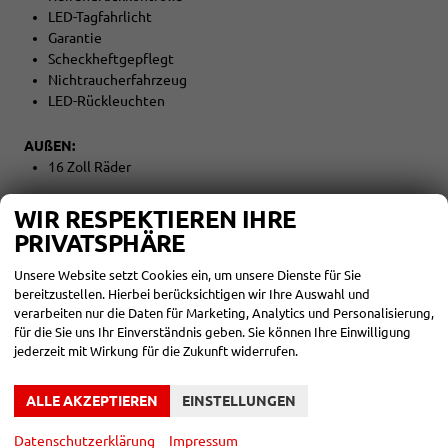
LED-Tagfahrlicht
Garantie
Scheckheftgepflegt
Nichtraucherfahrzeug
LED-Rückleuchten
AUßEN:
16 Zoll Räder
Tageszulassung: 05.05.2026
WIR RESPEKTIEREN IHRE
PRIVATSPHÄRE
Unsere Website setzt Cookies ein, um unsere Dienste für Sie
Zwischenverkauf und Irrtümer für dieses Angebot sind
bereitzustellen. Hierbei berücksichtigen wir Ihre Auswahl und
ausdrücklich vorbehalten. Die Fahrzeugbeschreibung dient
verarbeiten nur die Daten für Marketing, Analytics und Personalisierung,
lediglich der allgemeinen Identifizierung des Fahrzeuges und
für die Sie uns Ihr Einverständnis geben. Sie können Ihre Einwilligung
stellt keine Gewährleistung im kaufrechtlichen Sinne dar. Die
jederzeit mit Wirkung für die Zukunft widerrufen.
abgebildete Ausstattung kann im Einzelfall vom tatsächlichen
Umfang abweichen. Den genauen Ausstattungsumfang
ALLE AKZEPTIEREN
EINSTELLUNGEN
erhalten Sie von unserem Verkaufspersonal. Bitte zögern Sie
nicht, uns zu kontaktieren. Wir freuen uns auf Ihre Anfrage.
Datenschutzerklärung
Impressum