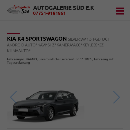
AUTOGALERIE SÜD E.K
07751-9181861
KIA K4 SPORTSWAGON
SILVER SW 1.6 T-GDI DCT
ANDROID AUTO*NAVI*SHZ*KAMERA*ACC*KEYLESS*2Z
KLIMAAUTO*
Fahrzeugnr.
:
864183
, unverbindliche Lieferzeit:
30.11.2026
,
Fahrzeug mit
Tageszulassung