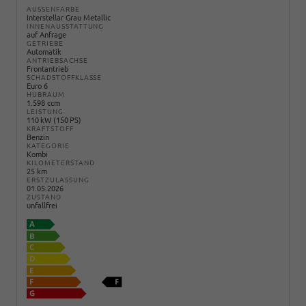
AUSSENFARBE
Interstellar Grau Metallic
INNENAUSSTATTUNG
auf Anfrage
GETRIEBE
Automatik
ANTRIEBSACHSE
Frontantrieb
SCHADSTOFFKLASSE
Euro 6
HUBRAUM
1.598 ccm
LEISTUNG
110 kW (150 PS)
KRAFTSTOFF
Benzin
KATEGORIE
Kombi
KILOMETERSTAND
25 km
ERSTZULASSUNG
01.05.2026
ZUSTAND
unfallfrei