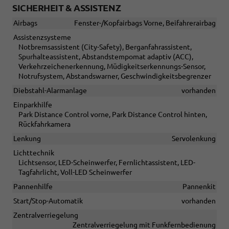
SICHERHEIT & ASSISTENZ
Airbags
Fenster-/Kopfairbags Vorne, Beifahrerairbag
Assistenzsysteme
Notbremsassistent (City-Safety), Berganfahrassistent,
Spurhalteassistent, Abstandstempomat adaptiv (ACC),
Verkehrzeichenerkennung, Müdigkeitserkennungs-Sensor,
Notrufsystem, Abstandswarner, Geschwindigkeitsbegrenzer
Diebstahl-Alarmanlage
vorhanden
Einparkhilfe
Park Distance Control vorne, Park Distance Control hinten,
Rückfahrkamera
Lenkung
Servolenkung
Lichttechnik
Lichtsensor, LED-Scheinwerfer, Fernlichtassistent, LED-
Tagfahrlicht, Voll-LED Scheinwerfer
Pannenhilfe
Pannenkit
Start/Stop-Automatik
vorhanden
Zentralverriegelung
Zentralverriegelung mit Funkfernbedienung