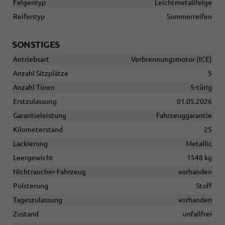
Felgentyp
Leichtmetallfelge
Reifentyp
Sommerreifen
SONSTIGES
Antriebsart
Verbrennungsmotor (ICE)
Anzahl Sitzplätze
5
Anzahl Türen
5-türig
Erstzulassung
01.05.2026
Garantieleistung
Fahrzeuggarantie
Kilometerstand
25
Lackierung
Metallic
Leergewicht
1548 kg
Nichtraucher-Fahrzeug
vorhanden
Polsterung
Stoff
Tageszulassung
vorhanden
Zustand
unfallfrei