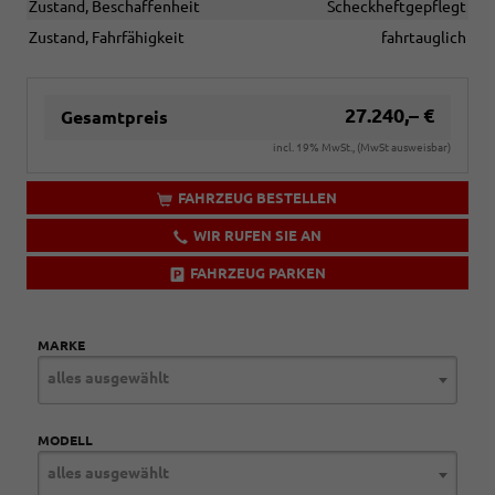
Zustand, Beschaffenheit
Scheckheftgepflegt
Zustand, Fahrfähigkeit
fahrtauglich
27.240,– €
Gesamtpreis
incl. 19% MwSt., (MwSt ausweisbar)
FAHRZEUG BESTELLEN
WIR RUFEN SIE AN
FAHRZEUG PARKEN
MARKE
alles ausgewählt
MODELL
alles ausgewählt