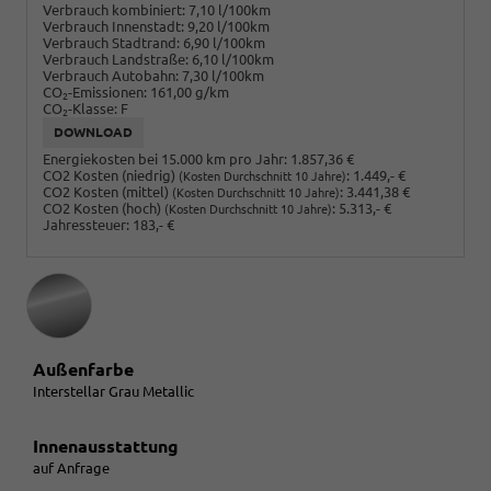
Verbrauch kombiniert:
7,10 l/100km
Verbrauch Innenstadt:
9,20 l/100km
Verbrauch Stadtrand:
6,90 l/100km
Verbrauch Landstraße:
6,10 l/100km
Verbrauch Autobahn:
7,30 l/100km
CO
-Emissionen:
161,00 g/km
2
CO
-Klasse:
F
2
DOWNLOAD
Energiekosten bei 15.000 km pro Jahr:
1.857,36 €
CO2 Kosten (niedrig)
:
1.449,- €
(Kosten Durchschnitt 10 Jahre)
CO2 Kosten (mittel)
:
3.441,38 €
(Kosten Durchschnitt 10 Jahre)
CO2 Kosten (hoch)
:
5.313,- €
(Kosten Durchschnitt 10 Jahre)
Jahressteuer:
183,- €
Außenfarbe
Interstellar Grau Metallic
Innenausstattung
auf Anfrage