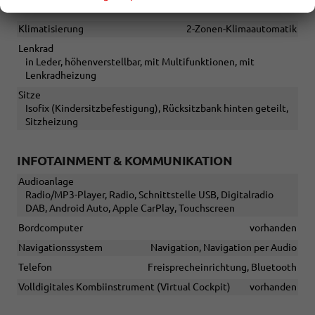
INNEN
Klimatisierung
2-Zonen-Klimaautomatik
Lenkrad
in Leder, höhenverstellbar, mit Multifunktionen, mit
Lenkradheizung
Sitze
Isofix (Kindersitzbefestigung), Rücksitzbank hinten geteilt,
Sitzheizung
INFOTAINMENT & KOMMUNIKATION
Audioanlage
Radio/MP3-Player, Radio, Schnittstelle USB, Digitalradio
DAB, Android Auto, Apple CarPlay, Touchscreen
Bordcomputer
vorhanden
Navigationssystem
Navigation, Navigation per Audio
Telefon
Freisprecheinrichtung, Bluetooth
Volldigitales Kombiinstrument (Virtual Cockpit)
vorhanden