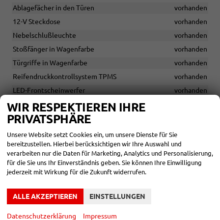
Ablagefächer in den Türen
vorhanden
12-V Steckdose
vorhanden
Nebelschlußleuchte
vorhanden
Stoßfänger in Wagenfarbe
vorhanden
Türgriffe in Wagenfarbe
vorhanden
Reifendruckkontrollsystem TPMS
vorhanden
LED-Frontscheinwerfer
vorhanden
Fernlicht-Assistent (HBA)
vorhanden
WIR RESPEKTIEREN IHRE
PRIVATSPHÄRE
Sommerbereifung 175/65 R14
vorhanden
Leichtmetallräder 14 Zoll
vorhanden
Unsere Website setzt Cookies ein, um unsere Dienste für Sie
bereitzustellen. Hierbei berücksichtigen wir Ihre Auswahl und
Wärmeschutzverglasung
vorhanden
verarbeiten nur die Daten für Marketing, Analytics und Personalisierung,
3. Bremsleuchte
vorhanden
für die Sie uns Ihr Einverständnis geben. Sie können Ihre Einwilligung
jederzeit mit Wirkung für die Zukunft widerrufen.
Privacy-Verglasung (dunkel getönte Scheiben ab B-Säule)
vorhanden
Parksensoren hinten
vorhanden
ALLE AKZEPTIEREN
EINSTELLUNGEN
Kühlergrill in schwarz
vorhanden
Datenschutzerklärung
Impressum