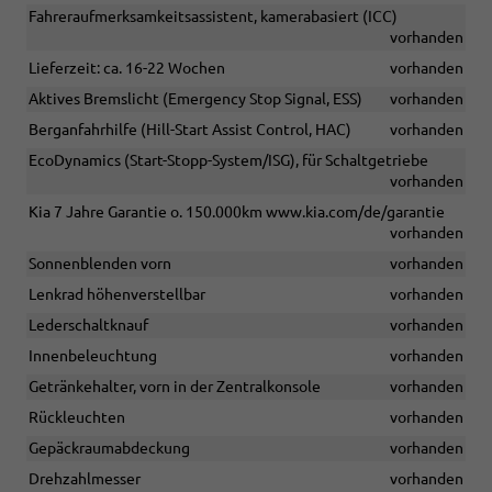
Fahreraufmerksamkeitsassistent, kamerabasiert (ICC)
vorhanden
Lieferzeit: ca. 16-22 Wochen
vorhanden
Aktives Bremslicht (Emergency Stop Signal, ESS)
vorhanden
Berganfahrhilfe (Hill-Start Assist Control, HAC)
vorhanden
EcoDynamics (Start-Stopp-System/ISG), für Schaltgetriebe
vorhanden
Kia 7 Jahre Garantie o. 150.000km www.kia.com/de/garantie
vorhanden
Sonnenblenden vorn
vorhanden
Lenkrad höhenverstellbar
vorhanden
Lederschaltknauf
vorhanden
Innenbeleuchtung
vorhanden
Getränkehalter, vorn in der Zentralkonsole
vorhanden
Rückleuchten
vorhanden
Gepäckraumabdeckung
vorhanden
Drehzahlmesser
vorhanden