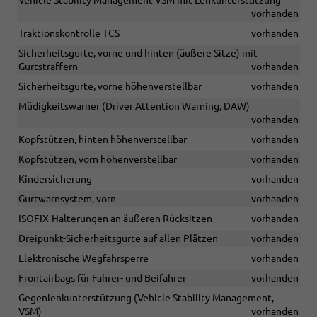
Vehicle Stability Management VSM mit Lenkunterstützung
vorhanden
Traktionskontrolle TCS
vorhanden
Sicherheitsgurte, vorne und hinten (äußere Sitze) mit
Gurtstraffern
vorhanden
Sicherheitsgurte, vorne höhenverstellbar
vorhanden
Müdigkeitswarner (Driver Attention Warning, DAW)
vorhanden
Kopfstützen, hinten höhenverstellbar
vorhanden
Kopfstützen, vorn höhenverstellbar
vorhanden
Kindersicherung
vorhanden
Gurtwarnsystem, vorn
vorhanden
ISOFIX-Halterungen an äußeren Rücksitzen
vorhanden
Dreipunkt-Sicherheitsgurte auf allen Plätzen
vorhanden
Elektronische Wegfahrsperre
vorhanden
Frontairbags für Fahrer- und Beifahrer
vorhanden
Gegenlenkunterstützung (Vehicle Stability Management,
VSM)
vorhanden