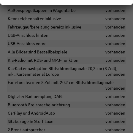
Dachantenne
vorhanden
Außenspiegelkappen in Wagenfarbe
vorhanden
Kennzeichenhalter inklusive
vorhanden
Fahrzeugaufbereitung bereits inklusive
vorhanden
USB-Anschluss hinten
vorhanden
USB-Anschluss vorne
vorhanden
Alle Bilder sind Bestellbeispiele
vorhanden
Kia-Radio mit RDS- und MP3-Funktion
vorhanden
Kia-Kartennavigation Bildschirmdiagonale 20,2 cm (8 Zoll),
inkl. Kartenmaterial Europa
vorhanden
Farb-Touchscreen 8 Zoll mit 20,2 cm Bildschirmdiagonale
vorhanden
Digitaler Radioempfang DAB+
vorhanden
Bluetooth-Freisprecheinrichtung
vorhanden
CarPlay und AndroidAuto
vorhanden
Sitzbezüge in Stoff Luxe
vorhanden
2 Frontlautsprecher
vorhanden