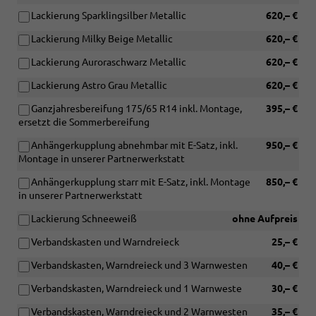
Lackierung Sparklingsilber Metallic
620,– €
Lackierung Milky Beige Metallic
620,– €
Lackierung Auroraschwarz Metallic
620,– €
Lackierung Astro Grau Metallic
620,– €
Ganzjahresbereifung 175/65 R14 inkl. Montage,
395,– €
ersetzt die Sommerbereifung
Anhängerkupplung abnehmbar mit E-Satz, inkl.
950,– €
Montage in unserer Partnerwerkstatt
Anhängerkupplung starr mit E-Satz, inkl. Montage
850,– €
in unserer Partnerwerkstatt
Lackierung Schneeweiß
ohne Aufpreis
Verbandskasten und Warndreieck
25,– €
Verbandskasten, Warndreieck und 3 Warnwesten
40,– €
Verbandskasten, Warndreieck und 1 Warnweste
30,– €
Verbandskasten, Warndreieck und 2 Warnwesten
35,– €