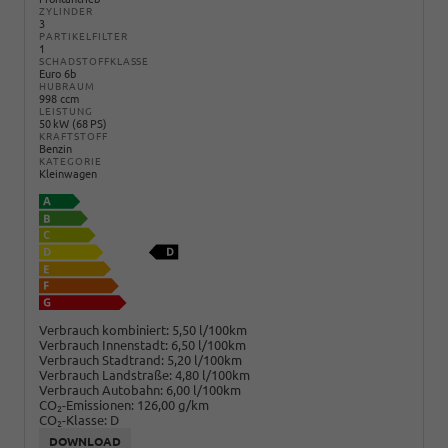
ZYLINDER
3
PARTIKELFILTER
1
SCHADSTOFFKLASSE
Euro 6b
HUBRAUM
998 ccm
LEISTUNG
50 kW (68 PS)
KRAFTSTOFF
Benzin
KATEGORIE
Kleinwagen
Verbrauch kombiniert:
5,50 l/100km
Verbrauch Innenstadt:
6,50 l/100km
Verbrauch Stadtrand:
5,20 l/100km
Verbrauch Landstraße:
4,80 l/100km
Verbrauch Autobahn:
6,00 l/100km
CO
-Emissionen:
126,00 g/km
2
CO
-Klasse:
D
2
DOWNLOAD