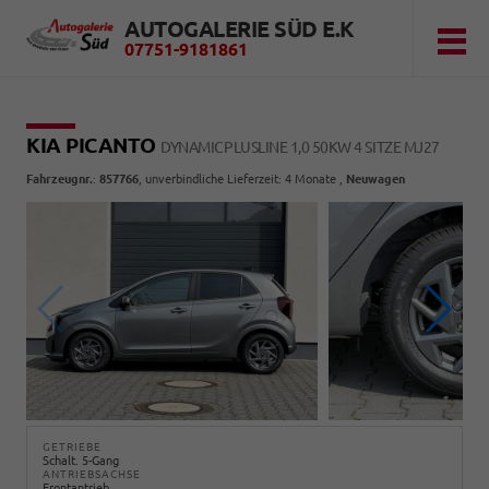
AUTOGALERIE SÜD E.K
07751-9181861
KIA PICANTO
DYNAMICPLUSLINE 1,0 50KW 4 SITZE MJ27
Fahrzeugnr.
:
857766
, unverbindliche Lieferzeit:
4 Monate
,
Neuwagen
GETRIEBE
Schalt. 5-Gang
ANTRIEBSACHSE
Frontantrieb