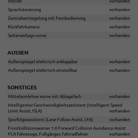
Notrad
vorhanden
Sprachsteuerung
vorhanden
Zentralverriegelung mit Fernbedienung
vorhanden
Rückfahrkamera
vorhanden
Seitenairbags vorne
vorhanden
AUSSEN
Außenspiegel elektrisch anklappbar
vorhanden
Außenspiegel elektrisch einstellbar
vorhanden
SONSTIGES
Mittelarmlehne vorne mit Ablagefach
vorhanden
Intelligenter Geschwindigkeitsassistent (Intelligent Speed
Limit Assist, ISLA)
vorhanden
Spurfolgeassistent (Lane Follow Assist, LFA)
vorhanden
Frontkollisionswarner 1.0 Forward Collision Avoidance Assist
FCA Fahrzeuge, Fußgänger, Fahrradfahrer
vorhanden