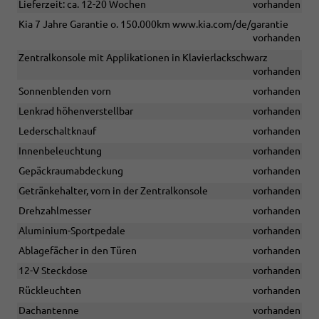
Lieferzeit: ca. 12-20 Wochen
vorhanden
Kia 7 Jahre Garantie o. 150.000km www.kia.com/de/garantie
vorhanden
Zentralkonsole mit Applikationen in Klavierlackschwarz
vorhanden
Sonnenblenden vorn
vorhanden
Lenkrad höhenverstellbar
vorhanden
Lederschaltknauf
vorhanden
Innenbeleuchtung
vorhanden
Gepäckraumabdeckung
vorhanden
Getränkehalter, vorn in der Zentralkonsole
vorhanden
Drehzahlmesser
vorhanden
Aluminium-Sportpedale
vorhanden
Ablagefächer in den Türen
vorhanden
12-V Steckdose
vorhanden
Rückleuchten
vorhanden
Dachantenne
vorhanden