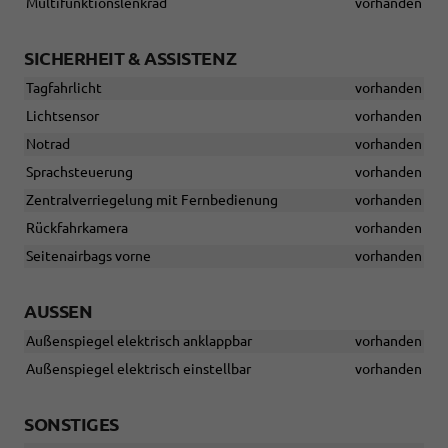
Multifunktionslenkrad
vorhanden
SICHERHEIT & ASSISTENZ
Tagfahrlicht
vorhanden
Lichtsensor
vorhanden
Notrad
vorhanden
Sprachsteuerung
vorhanden
Zentralverriegelung mit Fernbedienung
vorhanden
Rückfahrkamera
vorhanden
Seitenairbags vorne
vorhanden
AUSSEN
Außenspiegel elektrisch anklappbar
vorhanden
Außenspiegel elektrisch einstellbar
vorhanden
SONSTIGES