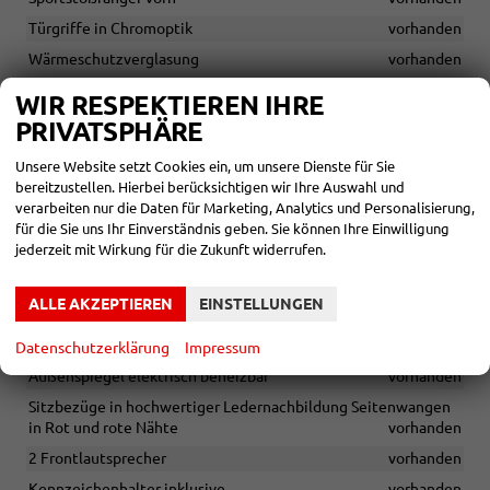
Türgriffe in Chromoptik
vorhanden
Wärmeschutzverglasung
vorhanden
Vorhangairbags 2x
vorhanden
WIR RESPEKTIEREN IHRE
Fensterheber vorn und hinten, elektrisch
vorhanden
PRIVATSPHÄRE
Geschwindigkeitsregelanlage mit Geschwindigkeitsbegrenzer
Unsere Website setzt Cookies ein, um unsere Dienste für Sie
vorhanden
bereitzustellen. Hierbei berücksichtigen wir Ihre Auswahl und
Heizung mit Gebläse
vorhanden
verarbeiten nur die Daten für Marketing, Analytics und Personalisierung,
für die Sie uns Ihr Einverständnis geben. Sie können Ihre Einwilligung
Intelligente Geschwindigkeitsunterstützung (ISLA)
jederzeit mit Wirkung für die Zukunft widerrufen.
vorhanden
Lederlenkrad, beheizbar
vorhanden
ALLE AKZEPTIEREN
EINSTELLUNGEN
Außenspiegelkappen in Wagenfarbe
vorhanden
Chromleiste unterhalb der Seitenfenster
vorhanden
Datenschutzerklärung
Impressum
Außenspiegel elektrisch beheizbar
vorhanden
Sitzbezüge in hochwertiger Ledernachbildung Seitenwangen
in Rot und rote Nähte
vorhanden
2 Frontlautsprecher
vorhanden
Kennzeichenhalter inklusive
vorhanden