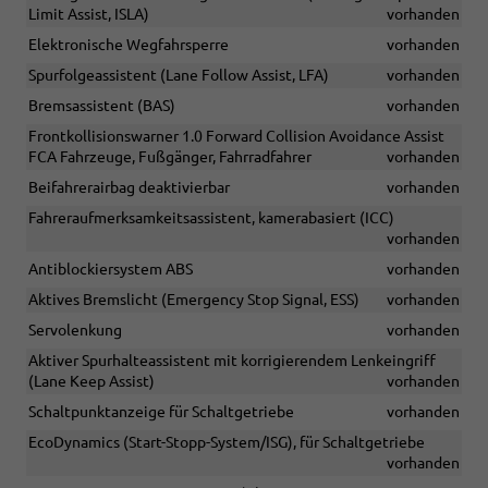
Limit Assist, ISLA)
vorhanden
Elektronische Wegfahrsperre
vorhanden
Spurfolgeassistent (Lane Follow Assist, LFA)
vorhanden
Bremsassistent (BAS)
vorhanden
Frontkollisionswarner 1.0 Forward Collision Avoidance Assist
FCA Fahrzeuge, Fußgänger, Fahrradfahrer
vorhanden
Beifahrerairbag deaktivierbar
vorhanden
Fahreraufmerksamkeitsassistent, kamerabasiert (ICC)
vorhanden
Antiblockiersystem ABS
vorhanden
Aktives Bremslicht (Emergency Stop Signal, ESS)
vorhanden
Servolenkung
vorhanden
Aktiver Spurhalteassistent mit korrigierendem Lenkeingriff
(Lane Keep Assist)
vorhanden
Schaltpunktanzeige für Schaltgetriebe
vorhanden
EcoDynamics (Start-Stopp-System/ISG), für Schaltgetriebe
vorhanden