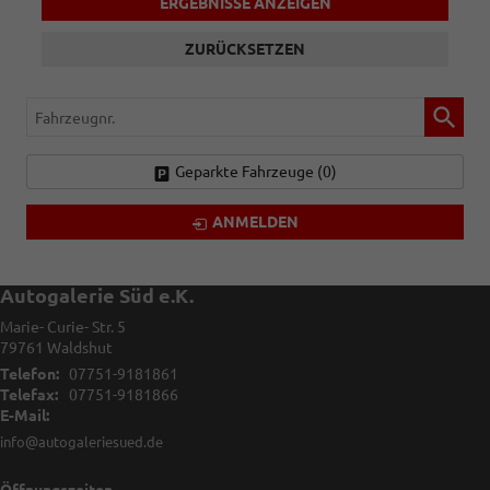
ERGEBNISSE ANZEIGEN
ZURÜCKSETZEN
Fahrzeugnr.
Geparkte Fahrzeuge (
0
)
ANMELDEN
Autogalerie Süd e.K.
Marie- Curie- Str. 5
79761
Waldshut
Telefon:
07751-9181861
Telefax:
07751-9181866
E-Mail:
info@autogaleriesued.de