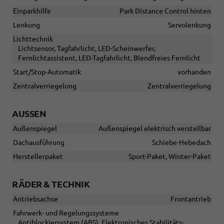
Einparkhilfe
Park Distance Control hinten
Lenkung
Servolenkung
Lichttechnik
Lichtsensor, Tagfahrlicht, LED-Scheinwerfer,
Fernlichtassistent, LED-Tagfahrlicht, Blendfreies Fernlicht
Start/Stop-Automatik
vorhanden
Zentralverriegelung
Zentralverriegelung
AUSSEN
Außenspiegel
Außenspiegel elektrisch verstellbar
Dachausführung
Schiebe-Hebedach
Herstellerpaket
Sport-Paket, Winter-Paket
RÄDER & TECHNIK
Antriebsachse
Frontantrieb
Fahrwerk- und Regelungssysteme
Antiblockiersystem (ABS), Elektronisches Stabilitäts-