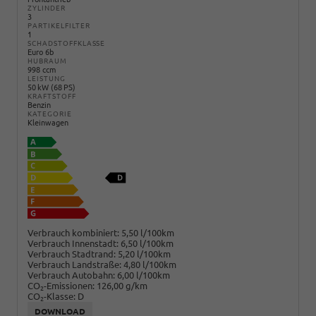
ZYLINDER
3
PARTIKELFILTER
1
SCHADSTOFFKLASSE
Euro 6b
HUBRAUM
998 ccm
LEISTUNG
50 kW (68 PS)
KRAFTSTOFF
Benzin
KATEGORIE
Kleinwagen
Verbrauch kombiniert:
5,50 l/100km
Verbrauch Innenstadt:
6,50 l/100km
Verbrauch Stadtrand:
5,20 l/100km
Verbrauch Landstraße:
4,80 l/100km
Verbrauch Autobahn:
6,00 l/100km
CO
-Emissionen:
126,00 g/km
2
CO
-Klasse:
D
2
DOWNLOAD