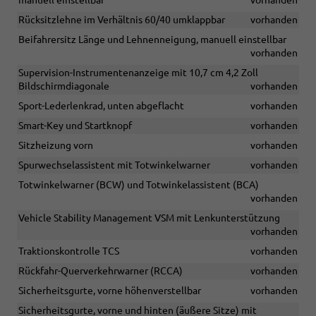
manuell einstellbar
vorhanden
Rücksitzlehne im Verhältnis 60/40 umklappbar
vorhanden
Beifahrersitz Länge und Lehnenneigung, manuell einstellbar
vorhanden
Supervision-Instrumentenanzeige mit 10,7 cm 4,2 Zoll
Bildschirmdiagonale
vorhanden
Sport-Lederlenkrad, unten abgeflacht
vorhanden
Smart-Key und Startknopf
vorhanden
Sitzheizung vorn
vorhanden
Spurwechselassistent mit Totwinkelwarner
vorhanden
Totwinkelwarner (BCW) und Totwinkelassistent (BCA)
vorhanden
Vehicle Stability Management VSM mit Lenkunterstützung
vorhanden
Traktionskontrolle TCS
vorhanden
Rückfahr-Querverkehrwarner (RCCA)
vorhanden
Sicherheitsgurte, vorne höhenverstellbar
vorhanden
Sicherheitsgurte, vorne und hinten (äußere Sitze) mit