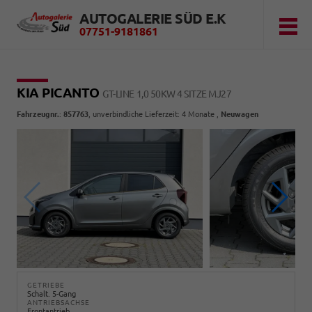
AUTOGALERIE SÜD E.K
07751-9181861
KIA PICANTO
GT-LINE 1,0 50KW 4 SITZE MJ27
Fahrzeugnr.
:
857763
, unverbindliche Lieferzeit:
4 Monate
,
Neuwagen
GETRIEBE
Schalt. 5-Gang
ANTRIEBSACHSE
Frontantrieb