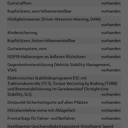
Gurtstraffern
vorhanden
Kopfstützen, vorn höhenverstellbar
vorhanden
Müdigkeitswarner (Driver Attention Warning, DAW)
vorhanden
Kindersicherung
vorhanden
Kopfstützen, hinten höhenverstellbar
vorhanden
Gurtwarnsystem, vorn
vorhanden
ISOFIX-Halterungen an äußeren Rücksitzen
vorhanden
Gegenlenkunterstützung (Vehicle Stability Management,
VSM)
vorhanden
Elektronisches Stabilitätsprogramm ESC mit
Traktionskontrolle (TCS), Torque Vectoring by Braking (TVBB)
und Bremsstabilisierung im Geradeauslauf (Straight-Line
Stability, SLS)
vorhanden
Dreipunkt-Sicherheitsgurte auf allen Plätzen
vorhanden
Mittelarmlehne vorne mit Ablagefach
vorhanden
Frontairbags für Fahrer- und Beifahrer
vorhanden
Intelligenter Geschwindigkeitsassistent (Intelligent Speed