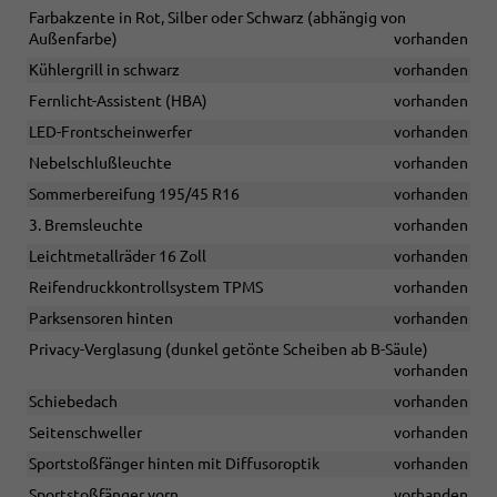
Farbakzente in Rot, Silber oder Schwarz (abhängig von
Außenfarbe)
vorhanden
Kühlergrill in schwarz
vorhanden
Fernlicht-Assistent (HBA)
vorhanden
LED-Frontscheinwerfer
vorhanden
Nebelschlußleuchte
vorhanden
Sommerbereifung 195/45 R16
vorhanden
3. Bremsleuchte
vorhanden
Leichtmetallräder 16 Zoll
vorhanden
Reifendruckkontrollsystem TPMS
vorhanden
Parksensoren hinten
vorhanden
Privacy-Verglasung (dunkel getönte Scheiben ab B-Säule)
vorhanden
Schiebedach
vorhanden
Seitenschweller
vorhanden
Sportstoßfänger hinten mit Diffusoroptik
vorhanden
Sportstoßfänger vorn
vorhanden