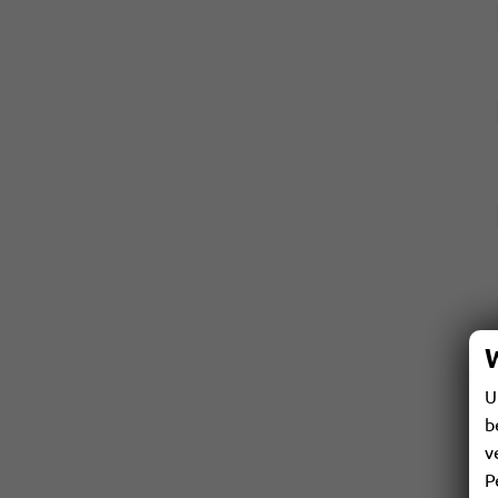
U
b
v
P