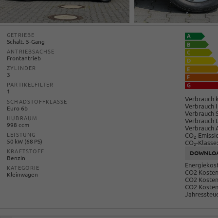
GETRIEBE
Schalt. 5-Gang
ANTRIEBSACHSE
Frontantrieb
ZYLINDER
3
PARTIKELFILTER
1
Verbrauch k
SCHADSTOFFKLASSE
Verbrauch I
Euro 6b
Verbrauch 
HUBRAUM
Verbrauch 
998 ccm
Verbrauch 
CO
-Emissi
LEISTUNG
2
50 kW (68 PS)
CO
-Klasse:
2
KRAFTSTOFF
DOWNLO
Benzin
Energiekost
KATEGORIE
CO2 Kosten 
Kleinwagen
CO2 Kosten
CO2 Kosten
Jahressteue