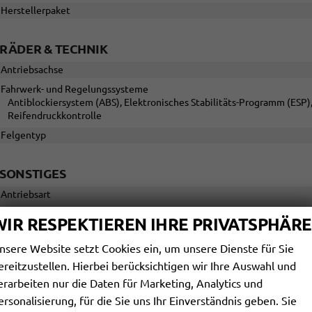
Herstellerpaket
RÄDER & TECHNIK
Antriebsachse
Fahrwerk- und Regelungssysteme
Antiblockiersystem (ABS), Elektronisches Stabilitäts-Programm (ESP)
Reifendruckkontrolle
Felgentyp
SONSTIGES
Antriebsart
Anzahl Türen
WIR RESPEKTIEREN IHRE PRIVATSPHÄRE
Kraftstoff: unterstützte
nsere Website setzt Cookies ein, um unsere Dienste für Sie
Leergewicht
ereitzustellen. Hierbei berücksichtigen wir Ihre Auswahl und
Polsterung
erarbeiten nur die Daten für Marketing, Analytics und
Rußpartikelfilter / SCR
ersonalisierung, für die Sie uns Ihr Einverständnis geben. Sie