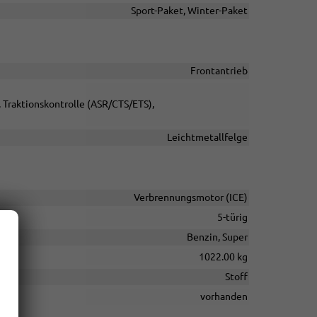
Sport-Paket, Winter-Paket
Frontantrieb
, Traktionskontrolle (ASR/CTS/ETS),
Leichtmetallfelge
Verbrennungsmotor (ICE)
5-türig
Benzin, Super
1022.00 kg
Stoff
vorhanden