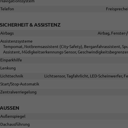
Navigationssystem
Telefon
Freispreche
SICHERHEIT & ASSISTENZ
Airbags
Airbag, Fenster-
Assistenzsysteme
Tempomat, Notbremsassistent (City-Safety), Berganfahrassistent, Spu
Assistent, Müdigkeitserkennungs-Sensor, Geschwindigkeitsbegrenze
Einparkhilfe
Lenkung
Lichttechnik
Lichtsensor, Tagfahrlicht, LED-Scheinwerfer, Fe
Start/Stop-Automatik
Zentralverriegelung
AUSSEN
Außenspiegel
Dachausführung