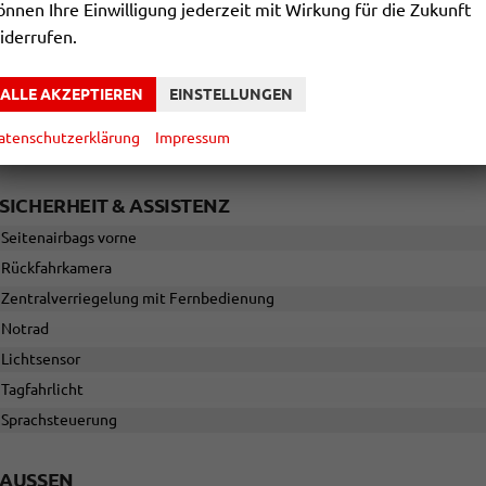
önnen Ihre Einwilligung jederzeit mit Wirkung für die Zukunft
iderrufen.
SERIENAUSSTATTUNGEN
INNEN
ALLE AKZEPTIEREN
EINSTELLUNGEN
Klimaautomatik
atenschutzerklärung
Impressum
Multifunktionslenkrad
SICHERHEIT & ASSISTENZ
Seitenairbags vorne
Rückfahrkamera
Zentralverriegelung mit Fernbedienung
Notrad
Lichtsensor
Tagfahrlicht
Sprachsteuerung
AUSSEN