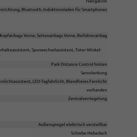
Navigation
inrichtung, Bluetooth, Induktionsladen für Smartphones
/Kopfairbags Vorne, Seitenairbags Vorne, Beifahrerairbag
rhalteassistent, Spurwechselassistent, Toter-Winkel-
r
Park Distance Control hinten
Servolenkung
rnlichtassistent, LED-Tagfahrlicht, Blendfreies Fernlicht
vorhanden
Zentralverriegelung
Außenspiegel elektrisch verstellbar
Schiebe-Hebedach