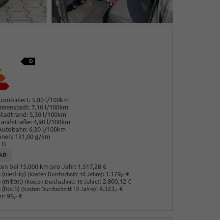
ombiniert:
5,80 l/100km
nnenstadt:
7,10 l/100km
Stadtrand:
5,30 l/100km
Landstraße:
4,90 l/100km
Autobahn:
6,30 l/100km
onen:
131,00 g/km
D
AD
en bei 15.000 km pro Jahr:
1.517,28 €
(niedrig)
:
1.179,- €
(Kosten Durchschnitt 10 Jahre)
 (mittel)
:
2.800,12 €
(Kosten Durchschnitt 10 Jahre)
 (hoch)
:
4.323,- €
(Kosten Durchschnitt 10 Jahre)
r:
95,- €