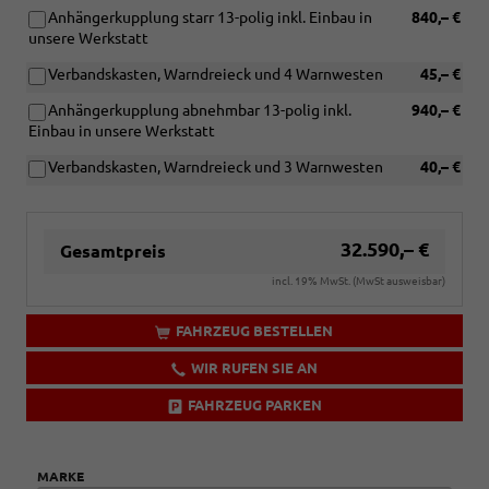
Anhängerkupplung starr 13-polig inkl. Einbau in
840,– €
unsere Werkstatt
Verbandskasten, Warndreieck und 4 Warnwesten
45,– €
Anhängerkupplung abnehmbar 13-polig inkl.
940,– €
Einbau in unsere Werkstatt
Verbandskasten, Warndreieck und 3 Warnwesten
40,– €
32.590,– €
Gesamtpreis
incl. 19% MwSt. (MwSt ausweisbar)
FAHRZEUG BESTELLEN
WIR RUFEN SIE AN
FAHRZEUG PARKEN
MARKE