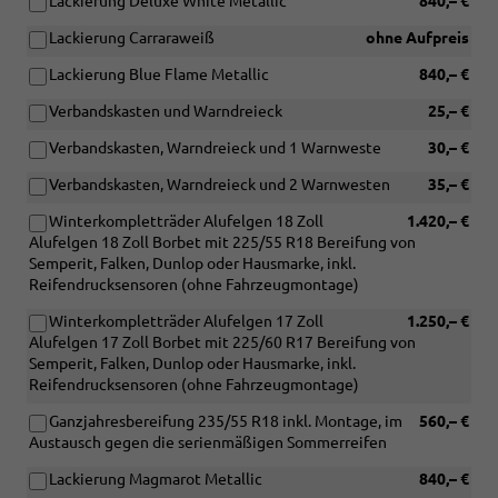
Lackierung Deluxe White Metallic
840,– €
Lackierung Carraraweiß
ohne Aufpreis
Lackierung Blue Flame Metallic
840,– €
Verbandskasten und Warndreieck
25,– €
Verbandskasten, Warndreieck und 1 Warnweste
30,– €
Verbandskasten, Warndreieck und 2 Warnwesten
35,– €
Winterkompletträder Alufelgen 18 Zoll
1.420,– €
Alufelgen 18 Zoll Borbet mit 225/55 R18 Bereifung von
Semperit, Falken, Dunlop oder Hausmarke, inkl.
Reifendrucksensoren (ohne Fahrzeugmontage)
Winterkompletträder Alufelgen 17 Zoll
1.250,– €
Alufelgen 17 Zoll Borbet mit 225/60 R17 Bereifung von
Semperit, Falken, Dunlop oder Hausmarke, inkl.
Reifendrucksensoren (ohne Fahrzeugmontage)
Ganzjahresbereifung 235/55 R18 inkl. Montage, im
560,– €
Austausch gegen die serienmäßigen Sommerreifen
Lackierung Magmarot Metallic
840,– €