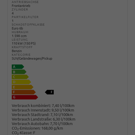
ANTRIEBSACHSE
Frontantrieb
ZYLINDER
4
PARTIKELFILTER
1
SCHADSTOFFKLASSE
Euro 6b
HUBRAUM
1.598 ccm
LEISTUNG
110 kW (150 PS)
KRAFTSTOFF
Benzin
KATEGORIE
SUV/Geländewagen/Pickup
Verbrauch kombiniert:
7,40 l/100km
Verbrauch Innenstadt:
9,50 l/100km
Verbrauch Stadtrand:
7,10 l/100km
Verbrauch Landstraße:
6,30 l/100km
Verbrauch Autobahn:
7,70 l/100km
CO
-Emissionen:
168,00 g/km
2
CO
-Klasse:
F
2