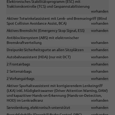
Elektronisches Stabilitätsprogramm (ESC) mit
Traktionskontrolle (TCS) und Gespannstabilisierung
vorhanden
Aktiver Totwinkelassistent mit Lenk- und Bremseingriff (Blind
Spot Collision Avoidance Assist, BCA)
vorhanden
Aktives Bremslicht (Emergency Stop Signal, ESS)
vorhanden
Antiblockiersystem (ABS) mit elektronischer
Bremskraftverteilung
vorhanden
Dreipunkt-Sicherheitsgurte an allen Sitzplätzen
vorhanden
Autobahnassistent (HDA) (nur mit DCT)
vorhanden
2 Frontairbags
vorhanden
2 Seitenairbags
vorhanden
2 Vorhangairbags
vorhanden
Aktiver Spurhalteassistent mit korrigierendem Lenkeingriff
(LKA) inkl. Müdigkeitswarner (Driver Attention Warning, DAW)
und kapazitiver Hands-on-Erkennung (Hands-on-Detection,
HOD) im Lenkradkranz
vorhanden
Servolenkung, elektronisch unterstützt
vorhanden
Bergabfahrhilfe (Downhill Brake Control, DBC)
vorhanden