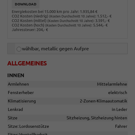
DOWNLOAD
Energiekosten bei 15.000 km pro Jahr:
1.935,84 €
CO2 Kosten (niedrig)
:
1.512,- €
(Kosten Durchschnitt 10 Jahre)
CO2 Kosten (mittel)
:
3.591,- €
(Kosten Durchschnitt 10 Jahre)
CO2 Kosten (hoch)
:
5.544,- €
(Kosten Durchschnitt 10 Jahre)
Jahressteuer:
204,- €
wählbar, metallic gegen Aufpre
ALLGEMEINES
INNEN
Armlehnen
Mittelarmlehne
Fensterheber
elektrisch
Klimatisierung
2-Zonen-Klimaautomatik
Lenkrad
in Leder
Sitze
Sitzheizung, Sitzheizung hinten
Sitze: Lordosenstütze
Fahrer
Sitze: Verstellbarkeit