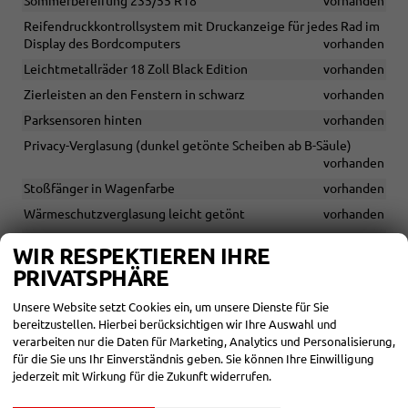
Sommerbereifung 235/55 R18
vorhanden
Reifendruckkontrollsystem mit Druckanzeige für jedes Rad im
Display des Bordcomputers
vorhanden
Leichtmetallräder 18 Zoll Black Edition
vorhanden
Zierleisten an den Fenstern in schwarz
vorhanden
Parksensoren hinten
vorhanden
Privacy-Verglasung (dunkel getönte Scheiben ab B-Säule)
vorhanden
Stoßfänger in Wagenfarbe
vorhanden
Wärmeschutzverglasung leicht getönt
vorhanden
Unterfahrschutz vorn und hinten
vorhanden
WIR RESPEKTIEREN IHRE
Türgriffe in Wagenfarbe
vorhanden
PRIVATSPHÄRE
Außenspiegel mit integrierten Blinkleuchten
vorhanden
Unsere Website setzt Cookies ein, um unsere Dienste für Sie
Außenspiegelkappen in Schwarz
vorhanden
bereitzustellen. Hierbei berücksichtigen wir Ihre Auswahl und
Dachantenne (Shark-Design)
vorhanden
verarbeiten nur die Daten für Marketing, Analytics und Personalisierung,
für die Sie uns Ihr Einverständnis geben. Sie können Ihre Einwilligung
Dachreling schwarz
vorhanden
jederzeit mit Wirkung für die Zukunft widerrufen.
Rücksitzlehne umklappbar im Verhältnis 40:20:40
vorhanden