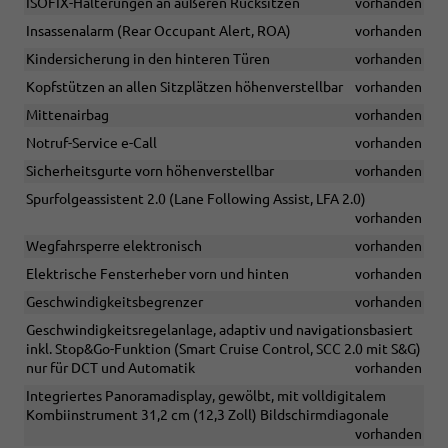
ISOFIX-Halterungen an äußeren Rücksitzen
vorhanden
Insassenalarm (Rear Occupant Alert, ROA)
vorhanden
Kindersicherung in den hinteren Türen
vorhanden
Kopfstützen an allen Sitzplätzen höhenverstellbar
vorhanden
Mittenairbag
vorhanden
Notruf-Service e-Call
vorhanden
Sicherheitsgurte vorn höhenverstellbar
vorhanden
Spurfolgeassistent 2.0 (Lane Following Assist, LFA 2.0)
vorhanden
Wegfahrsperre elektronisch
vorhanden
Elektrische Fensterheber vorn und hinten
vorhanden
Geschwindigkeitsbegrenzer
vorhanden
Geschwindigkeitsregelanlage, adaptiv und navigationsbasiert
inkl. Stop&Go-Funktion (Smart Cruise Control, SCC 2.0 mit S&G)
nur für DCT und Automatik
vorhanden
Integriertes Panoramadisplay, gewölbt, mit volldigitalem
Kombiinstrument 31,2 cm (12,3 Zoll) Bildschirmdiagonale
vorhanden