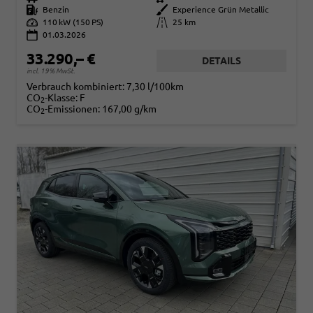
Kraftstoff
Benzin
Außenfarbe
Experience Grün Metallic
Leistung
110 kW (150 PS)
Kilometerstand
25 km
01.03.2026
33.290,– €
DETAILS
incl. 19% MwSt.
Verbrauch kombiniert:
7,30 l/100km
CO
-Klasse:
F
2
CO
-Emissionen:
167,00 g/km
2