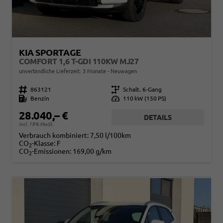
KIA SPORTAGE
COMFORT 1,6 T-GDI 110KW MJ27
unverbindliche Lieferzeit:
3 Monate
Neuwagen
Fahrzeugnr.
863121
Getriebe
Schalt. 6-Gang
Kraftstoff
Benzin
Leistung
110 kW (150 PS)
28.040,– €
DETAILS
incl. 19% MwSt.
Verbrauch kombiniert:
7,50 l/100km
CO
-Klasse:
F
2
CO
-Emissionen:
169,00 g/km
2