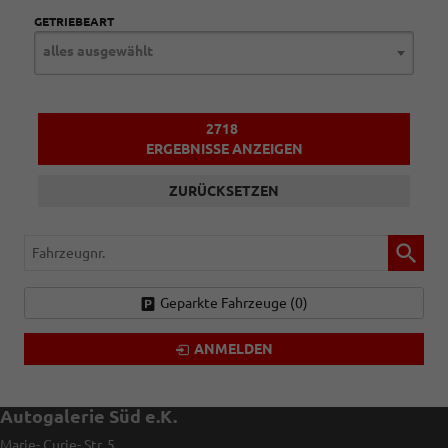
GETRIEBEART
alles ausgewählt
2718
ERGEBNISSE ANZEIGEN
ZURÜCKSETZEN
Fahrzeugnr.
Geparkte Fahrzeuge (
0
)
ANMELDEN
Autogalerie Süd e.K.
Marie- Curie- Str. 5