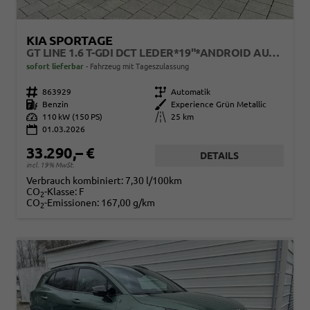
KIA SPORTAGE
GT LINE 1.6 T-GDI DCT LEDER*19"*ANDROID AUTO*NAVI*SHZ*E-HECK*ACC*360°KAMERA
sofort lieferbar
Fahrzeug mit Tageszulassung
Fahrzeugnr.
863929
Getriebe
Automatik
Kraftstoff
Benzin
Außenfarbe
Experience Grün Metallic
Leistung
110 kW (150 PS)
Kilometerstand
25 km
01.03.2026
33.290,– €
DETAILS
incl. 19% MwSt.
Verbrauch kombiniert:
7,30 l/100km
CO
-Klasse:
F
2
CO
-Emissionen:
167,00 g/km
2