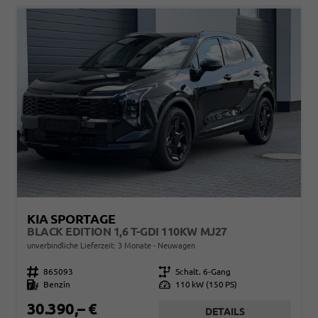
KIA SPORTAGE
BLACK EDITION 1,6 T-GDI 110KW MJ27
unverbindliche Lieferzeit:
3 Monate
Neuwagen
Fahrzeugnr.
865093
Getriebe
Schalt. 6-Gang
Kraftstoff
Benzin
Leistung
110 kW (150 PS)
30.390,– €
DETAILS