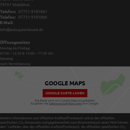
79761
Waldshut
Telefon:
07751-9181861
Telefax:
07751-9181866
E-Mail:
info@autogaleriesued.de
Öffnungszeiten
Montag bis Freitag
07:30 – 12:30 & 13:00 – 17:30
Uhr
Samstag
nach Vereinbarung
GOOGLE MAPS
GOOGLE KARTE LADEN
Die Karte wird von Google Maps eingebettet.
Es gelten die
Datenschutzerklärungen
von Google.
Weitere Informationen zum offiziellen Kraftstoffverbrauch und zu den offiziellen
spezifischen CO
-Emissionen und gegebenenfalls zum Stromverbrauch neuer PKW können
2
dem 'Leitfaden über den offiziellen Kraftstoffverbrauch, die offiziellen spezifischen CO
-
2