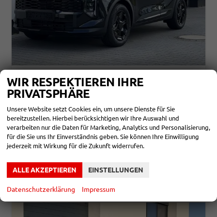
KIA SPORTAGE
WIR RESPEKTIEREN IHRE
BLACK EDITION 1,6 T-GDI DCT7 110KW MJ27
PRIVATSPHÄRE
unverbindliche Lieferzeit:
3 Monate
Neuwagen
Unsere Website setzt Cookies ein, um unsere Dienste für Sie
Fahrzeugnr.
865092
Getriebe
Automatik
bereitzustellen. Hierbei berücksichtigen wir Ihre Auswahl und
Kraftstoff
Benzin
Leistung
110 kW (150 PS)
verarbeiten nur die Daten für Marketing, Analytics und Personalisierung,
für die Sie uns Ihr Einverständnis geben. Sie können Ihre Einwilligung
32.590,– €
DETAILS
jederzeit mit Wirkung für die Zukunft widerrufen.
incl. 19% MwSt.
Verbrauch kombiniert:
7,40 l/100km
CO
-Klasse:
F
ALLE AKZEPTIEREN
EINSTELLUNGEN
2
CO
-Emissionen:
168,00 g/km
2
Datenschutzerklärung
Impressum