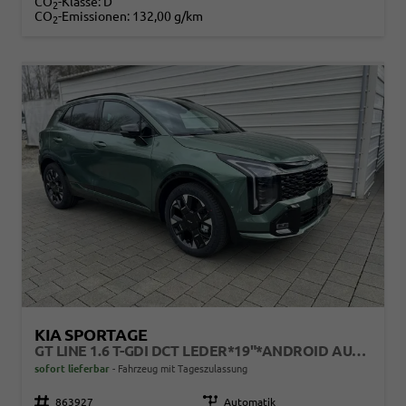
CO
-Klasse:
D
2
CO
-Emissionen:
132,00 g/km
2
KIA SPORTAGE
GT LINE 1.6 T-GDI DCT LEDER*19"*ANDROID AUTO*NAVI*SHZ*E-HECK*ACC*360°KAMERA
sofort lieferbar
Fahrzeug mit Tageszulassung
Fahrzeugnr.
863927
Getriebe
Automatik