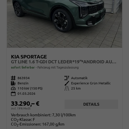
KIA SPORTAGE
GT LINE 1.6 T-GDI DCT LEDER*19"*ANDROID AUTO*NAVI*SHZ*E-HECK*ACC*360°KAMERA
sofort lieferbar
Fahrzeug mit Tageszulassung
Fahrzeugnr.
863934
Getriebe
Automatik
Kraftstoff
Benzin
Außenfarbe
Experience Grün Metallic
Leistung
110 kW (150 PS)
Kilometerstand
25 km
01.03.2026
33.290,– €
DETAILS
incl. 19% MwSt.
Verbrauch kombiniert:
7,30 l/100km
CO
-Klasse:
F
2
CO
-Emissionen:
167,00 g/km
2