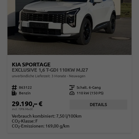
KIA SPORTAGE
EXCLUSIVE 1,6 T-GDI 110KW MJ27
unverbindliche Lieferzeit:
3 Monate
Neuwagen
Fahrzeugnr.
863122
Getriebe
Schalt. 6-Gang
Kraftstoff
Benzin
Leistung
110 kW (150 PS)
29.190,– €
DETAILS
incl. 19% MwSt.
Verbrauch kombiniert:
7,50 l/100km
CO
-Klasse:
F
2
CO
-Emissionen:
169,00 g/km
2