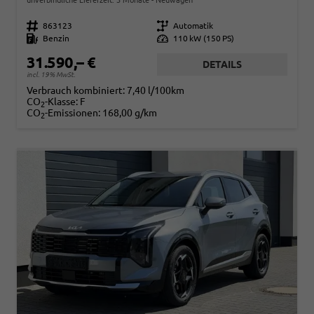
Fahrzeugnr.
863123
Getriebe
Automatik
Kraftstoff
Benzin
Leistung
110 kW (150 PS)
31.590,– €
DETAILS
incl. 19% MwSt.
Verbrauch kombiniert:
7,40 l/100km
CO
-Klasse:
F
2
CO
-Emissionen:
168,00 g/km
2