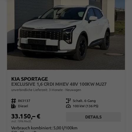
KIA SPORTAGE
EXCLUSIVE 1,6 CRDI MHEV 48V 100KW MJ27
unverbindliche Lieferzeit:
3 Monate
Neuwagen
Fahrzeugnr.
863137
Getriebe
Schalt. 6-Gang
Kraftstoff
Diesel
Leistung
100 kW (136 PS)
33.150,– €
DETAILS
incl. 19% MwSt.
Verbrauch kombiniert:
5,00 l/100km