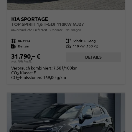
KIA SPORTAGE
TOP SPIRIT 1,6 T-GDI 110KW MJ27
unverbindliche Lieferzeit:
3 Monate
Neuwagen
Fahrzeugnr.
863114
Getriebe
Schalt. 6-Gang
Kraftstoff
Benzin
Leistung
110 kW (150 PS)
31.790,– €
DETAILS
incl. 19% MwSt.
Verbrauch kombiniert:
7,50 l/100km
CO
-Klasse:
F
2
CO
-Emissionen:
169,00 g/km
2