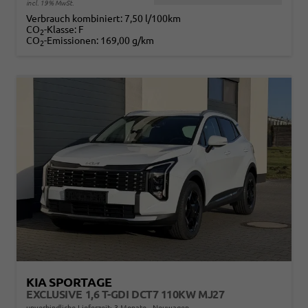
incl. 19% MwSt.
Verbrauch kombiniert:
7,50 l/100km
CO
-Klasse:
F
2
CO
-Emissionen:
169,00 g/km
2
KIA SPORTAGE
EXCLUSIVE 1,6 T-GDI DCT7 110KW MJ27
unverbindliche Lieferzeit:
3 Monate
Neuwagen